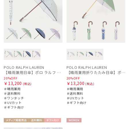
POLO RALPH LAUREN
POLO RALPH LAUREN
【晴雨兼用日傘】ポロ ラルフ ローレン (POLO RALPH LAUREN) WoodBloac Flower 遮光 UV 遮熱
【晴雨兼用折りたたみ日傘】ポロ ラルフ ローレン (POLO RALPH LAUREN) WoodBloac Flower 遮光 UV 遮熱
20%OFF
20%OFF
￥13,200
￥13,200
(税込)
(税込)
＃晴雨兼用
＃晴雨兼用
＃送料無料
＃送料無料
＃ワンタッチ
＃UVカット
＃UVカット
＃ギフト向け
＃ギフト向け
メディア掲
送料無
ギフト
WOME