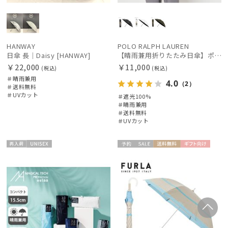
HANWAY
POLO RALPH LAUREN
日傘 長｜Daisy [HANWAY]
【晴雨兼用折りたたみ日傘】ポロ ラルフ ローレン (POLO RALPH LAUREN) ポロベア 遮光100% UVメンズ日傘 簡単開閉
￥22,000
￥11,000
(税込)
(税込)
＃晴雨兼用
4.0
（2）
＃送料無料
＃UVカット
＃遮光100%
＃晴雨兼用
＃送料無料
＃UVカット
再入
UNISE
予約
セー
送料無
ギフト
WOME
荷
X
ル
料
向け
N