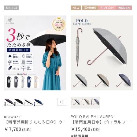
UNISE
NEW
送料無
ギフト
WOME
X
料
向け
N
+1
urawaza
POLO RALPH LAUREN
【晴雨兼用折りたたみ日傘】ウラワザ（urawaza） 無地 55㎝ 折りたたみ傘 晴雨兼用 100%遮光 UV100%
【晴雨兼用日傘】ポロ ラルフ ローレン (POLO RALPH LAUREN) POLOPONYジャガード 遮光 遮熱 UV
￥7,700
￥15,400
(税込)
(税込)
＃晴雨兼用