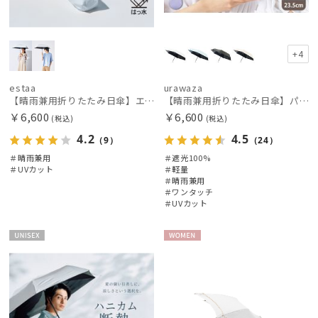
+4
estaa
urawaza
【晴雨兼用折りたたみ日傘】エスタ(estaa)REIKYAKUパラソル 50㎝ 世界初の放射冷却素材ラディクール 遮光100 UV100
【晴雨兼用折りたたみ日傘】パッとさして、サッとしまえる傘コワザ(kowaza) プレーン 50 遮光100% UV100% 自動開閉傘 ワンタッチ
￥6,600
￥6,600
(税込)
(税込)
4.2
4.5
（9）
（24）
＃晴雨兼用
＃遮光100%
＃UVカット
＃軽量
＃晴雨兼用
＃ワンタッチ
＃UVカット
UNISE
WOME
X
N