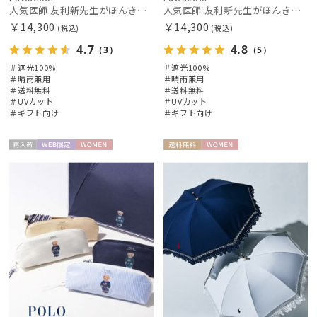
人気医師 友利新先生がほんきで作った”絶対に忘れない誰でも日傘” エレガント派のバンブーフリル【晴雨兼用日傘】フワクール® (Fuwacool®) 雨の日OK 軽量 遮光100% UV100％
人気医師 友利新先生がほんきで作った”絶対に忘れない誰でも日傘” 55【晴雨兼用折りたたみ日傘】フワクール® (Fuwacool®) 雨の日OK 軽量 遮光100% UV100%
￥14,300
￥14,300
(税込)
(税込)
4.7
4.8
（3）
（5）
＃遮光100%
＃遮光100%
＃晴雨兼用
＃晴雨兼用
絞り込み
＃送料無料
＃送料無料
＃UVカット
＃UVカット
＃ギフト向け
＃ギフト向け
再入
WEB限
WOME
送料無
WOME
荷
定
N
料
N
レディース
メンズ
キッズ
カテゴリー
ブランド
傘機能