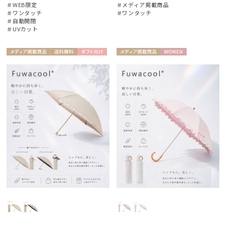
＃WEB限定
＃メディア掲載商品
＃ワンタッチ
＃ワンタッチ
＃自動開閉
＃UVカット
メディア掲
送料無
ギフト
メディア掲
WOME
WOME
載商品
料
向け
載商品
N
N