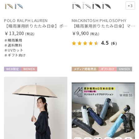
+3
POLO RALPH LAUREN
MACKINTOSH PHILOSOPHY
【晴雨兼用折りたたみ日傘】ポロ ラルフ ローレン (POLO RALPH LAUREN) ストライプスカラ刺繍 遮熱 UV 晴雨兼用
【晴雨兼用折りたたみ日傘】マッキントッシュ フィロソフィー(MACKINTOSH PHILOSOPHY) バーブレラ サンプロテクトシリーズ（SUNPROTECT）無地 軽量 遮熱 遮光100 55
￥13,200
￥9,900
(税込)
(税込)
＃晴雨兼用
4.5
（6）
＃送料無料
＃UVカット
＃ギフト向け
WEB限
WOME
メディア掲
ギフト
UNISE
定
N
載商品
向け
X