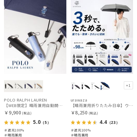
定
X
載商品
X
+1
POLO RALPH LAUREN
urawaza
【WEB限定】晴雨兼用自動開閉日傘 ポロ ラルフ ローレン（POLO RALPH LAUREN）ベア 遮光100 UV100 ワンタッチ開閉
【晴雨兼用折りたたみ日傘】ウラワザ（urawaza）無地 55㎝ 晴雨兼用 遮光100% UV100% 自動開閉 ワンタッチ
￥9,900
￥8,250
(税込)
(税込)
5.0
4.4
（5）
（23）
＃遮光100%
＃遮光100%
＃晴雨兼用
＃晴雨兼用