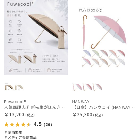
WOME
載商品
料
向け
N
N
件
Fuwacool®
HANWAY
人気医師 友利新先生がほんきで作った”絶対に忘れない誰でも日傘” 50【晴雨兼用折りたたみ日傘】フワクール® (Fuwacool®) 雨の日OK 軽量 遮光100％ UV100%
【日傘】ハンウェイ (HANWAY) Pシエスタ 白ラミネート ナチュラルカラー 長傘 オールウェザー 遮光 竹手元 晴雨兼用 UV 日本製
￥13,200
￥25,300
(税込)
(税込)
4.5
（26）
＃晴雨兼用
＃メディア掲載商品