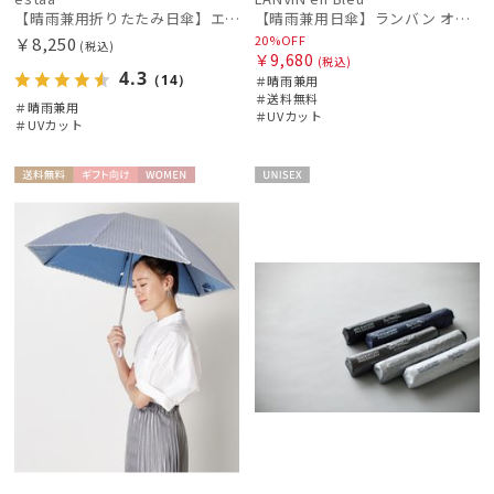
【晴雨兼用折りたたみ日傘】エスタ(estaa)REIKYAKUパラソル 大きめ60㎝ 世界初の放射冷却素材ラディクール 遮光100 UV100 耐風
【晴雨兼用日傘】ランバン オン ブルー (LANVIN en Bleu) フレアフリル 一級遮光99.99% 遮熱 簡単開閉 UV 晴雨兼用
20%OFF
￥8,250
(税込)
￥9,680
(税込)
4.3
（14）
＃晴雨兼用
＃送料無料
＃晴雨兼用
＃UVカット
＃UVカット
送料無
ギフト
WOME
UNISE
料
向け
N
X