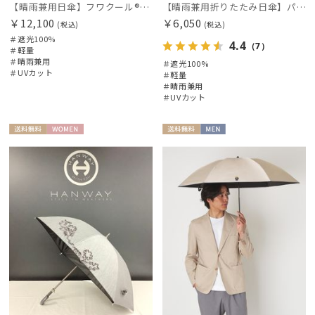
【晴雨兼用日傘】フワクール®ホワイト（Fuwacool® White）ジオメタリックラメ 遮光100 UV100
【晴雨兼用折りたたみ日傘】パッとさして、サッとしまえる傘コワザ(kowaza) ボーダー 50 遮光100% UV100%
￥12,100
￥6,050
(税込)
(税込)
＃遮光100%
4.4
（7）
＃軽量
＃晴雨兼用
＃遮光100%
＃UVカット
＃軽量
＃晴雨兼用
＃UVカット
送料無
WOME
送料無
MEN
料
N
料