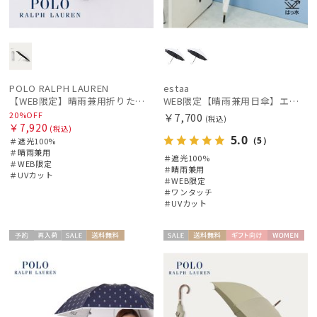
POLO RALPH LAUREN
estaa
【WEB限定】晴雨兼用折りたたみ日傘 ポロ ラルフ ローレン（POLO RALPH LAUREN）シャンブレーレース 遮光100 UV100
WEB限定【晴雨兼用日傘】エスタ(estaa)REIKYAKUパラソル 55㎝ ラディクール 遮光100 UV100 ボタンジャンプ
20%OFF
￥7,700
(税込)
￥7,920
(税込)
5.0
（5）
＃遮光100%
＃晴雨兼用
＃遮光100%
＃WEB限定
＃晴雨兼用
＃UVカット
＃WEB限定
＃ワンタッチ
＃UVカット
予約
再入
セー
送料無
セー
送料無
ギフト
WOME
ギフト
WOME
荷
ル
料
ル
料
向け
N
向け
N