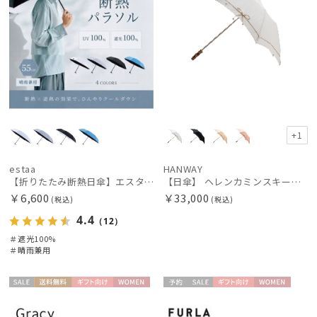
+1
estaa
HANWAY
【折りたたみ断熱日傘】エスタ (estaa) ハニカム断熱パラソル 55㎝ 折りたたみ傘 晴雨兼用 遮光100 UV100
【日傘】 ヘレンカミンスキー（HELEN KAMINSKI） X ハンウェイ (HANWAY) コラボ プロヴァンスタイプ 麻無地 ラフィアコード 折りたたみ傘 曲がり手元 純パラソル
￥6,600
￥33,000
(税込)
(税込)
4.4
（12）
＃遮光100%
＃晴雨兼用
セー
送料無
ギフト
WOME
予約
セー
ギフト
WOME
ル
料
向け
N
ル
向け
N