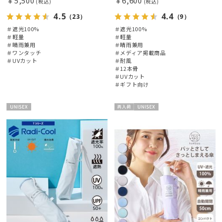
￥5,500
￥6,600
(税込)
(税込)
4.5
4.4
（23）
（9）
＃遮光100%
＃遮光100%
＃軽量
＃軽量
＃晴雨兼用
＃晴雨兼用
＃ワンタッチ
＃メディア掲載商品
＃UVカット
＃耐風
＃12本骨
＃UVカット
＃ギフト向け
UNISE
再入
UNISE
X
荷
X