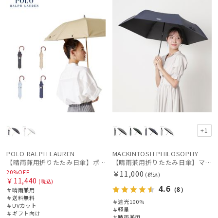
+1
POLO RALPH LAUREN
MACKINTOSH PHILOSOPHY
【晴雨兼用折りたたみ日傘】ポロ ラルフ ローレン (POLO RALPH LAUREN) 無地刺繍 遮光 遮熱 UV 晴雨兼用
【晴雨兼用折りたたみ日傘】マッキントッシュ フィロソフィー (MACKINTOSH PHILOSOPHY) バーブレラ サンプロテクト（SUNPROTECT）自動開閉 遮光100
20%OFF
￥11,000
(税込)
￥11,440
(税込)
4.6
（8）
＃晴雨兼用
＃送料無料
＃遮光100%
＃UVカット
＃軽量
＃ギフト向け
＃晴雨兼用