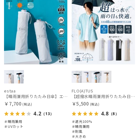
estaa
FLO(A)TUS
【晴雨兼用折りたたみ日傘】エスタ(estaa)REIKYAKUパラソル 54㎝ 世界初の放射冷却素材ラディクール 遮光100 UV100 耐風
【超撥水晴雨兼用折りたたみ日傘】フロータス（FLO(A)TUS）プレーン 大きめ60 晴雨兼用 UV100 遮光100 簡単開閉 耐風
￥7,700
￥5,500
(税込)
(税込)
4.2
4.8
（13）
（8）
＃晴雨兼用
＃遮光100%
＃UVカット
＃晴雨兼用
＃耐風
＃大きめ