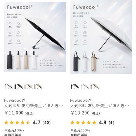
荷
載商品
X
料
向け
X
価格の高い
順
価格の低い
順
人気順
売上点数順
お気に入り
順
Fuwacool®
Fuwacool®
人気医師 友利新先生がほんきで作った”絶対に忘れない誰でも日傘”ワンタッチ開閉日傘【晴雨兼用折りたたみ日傘】フワクール® (Fuwacool®) 雨の日OK 軽量 遮光100% UV100％
人気医師 友利新先生がほんきで作った”絶対に忘れない誰でも日傘” 50【晴雨兼用折りたたみ日傘】フワクール® (Fuwacool®) 雨の日OK 軽量 遮光100% UV100%
￥11,000
￥13,200
(税込)
(税込)
4.7
4.8
（40）
（4）
＃遮光100%
＃遮光100%
＃晴雨兼用
＃晴雨兼用