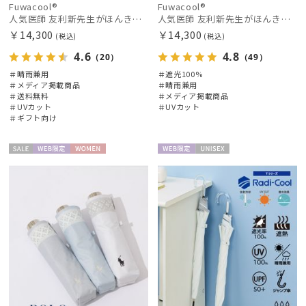
Fuwacool®
Fuwacool®
人気医師 友利新先生がほんきで作った”絶対に忘れない誰でも日傘” 55【晴雨兼用折りたたみ日傘】フワクール® (Fuwacool®) 雨の日OK 軽量 遮光100% UV100%
人気医師 友利新先生がほんきで作った”絶対に忘れない誰でも日傘” エレガント派のバンブーフリル【晴雨兼用折日傘】フワクール® (Fuwacool®) 雨の日OK 軽量 遮光100% UV100％
￥14,300
￥14,300
(税込)
(税込)
4.6
4.8
（20）
（49）
＃晴雨兼用
＃遮光100%
＃メディア掲載商品
＃晴雨兼用
＃送料無料
＃メディア掲載商品
＃UVカット
＃UVカット
＃ギフト向け
セー
WEB限
WOME
WEB限
UNISE
ル
定
N
定
X