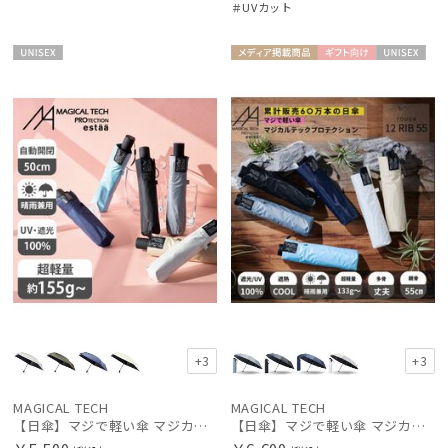
＃UVカット
UNISE
メディア掲
ギフト
UNISE
X
載商品
向け
X
+3
+3
MAGICAL TECH
MAGICAL TECH
【日傘】マジで軽い傘 マジカルテックプロテクション(MAGICAL TECH PROTECTION) 50cm 晴雨兼用傘自動開閉折りたたみ日傘 一級遮光100% UV 軽量 機能性 人気
【日傘】マジで軽い傘 マジカルテックプロテクション（MAGICAL TECH PROTECTION）Tough 12 rib55cm