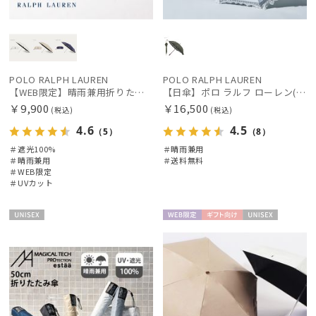
マフラー・ストール・スカーフ
帽子
POLO RALPH LAUREN
POLO RALPH LAUREN
【WEB限定】晴雨兼用折りたたみ日傘 ポロ ラルフ ローレン（POLO RALPH LAUREN）ワンポイントベア 遮光100 UV100
【日傘】ポロ ラルフ ローレン(POLO RALPH LAUREN)エンブフリル 長傘 【公式ムーンバット】 遮光 遮熱 UV 晴雨兼用
￥9,900
￥16,500
(税込)
(税込)
手袋・アームカバー
4.6
4.5
（5）
（8）
＃遮光100%
＃晴雨兼用
その他
＃晴雨兼用
＃送料無料
＃WEB限定
＃UVカット
カラー
UNISE
WEB限
ギフト
UNISE
X
定
向け
X
価格・割引率
在庫表示