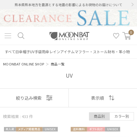
熊本県熊本地方を震源とする地震の影響によるお荷物のお届けについて
0
すべて
日傘
帽子
UV手袋
雨傘
レインアイテム
マフラー・ストール
財布・革小物
MOONBAT ONLINE SHOP
＞
商品一覧
UV
表示
絞り込み検索
表示順
順
検索結果 : 433
件
商品別
カラー別
おすすめ
再入
メディア掲
UNISE
送料無
ギフト
UNISE
新着