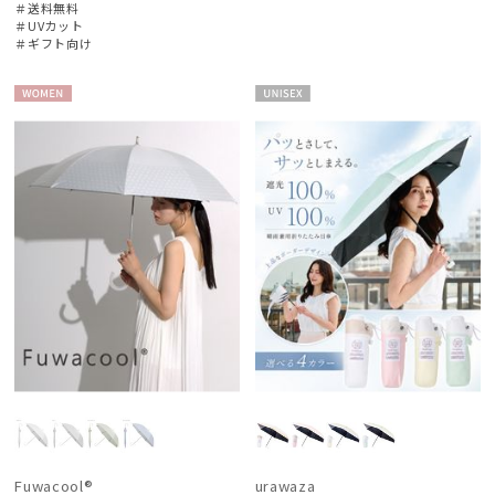
＃送料無料
＃UVカット
＃ギフト向け
WOME
UNISE
N
X
Fuwacool®
urawaza