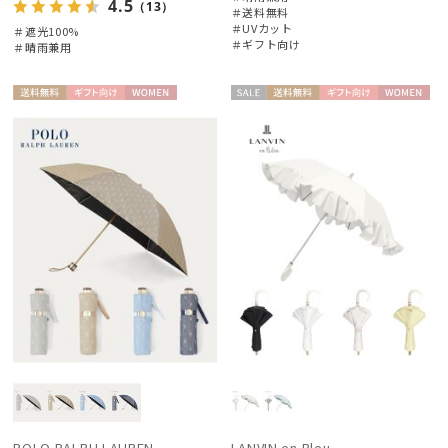
4.5
（13）
＃送料無料
＃UVカット
＃遮光100%
＃ギフト向け
＃晴雨兼用
送料無
ギフト
WOME
セー
送料無
ギフト
WOME
料
向け
N
ル
料
向け
N
POLO RALPH LAUREN
LANVIN en Bleu