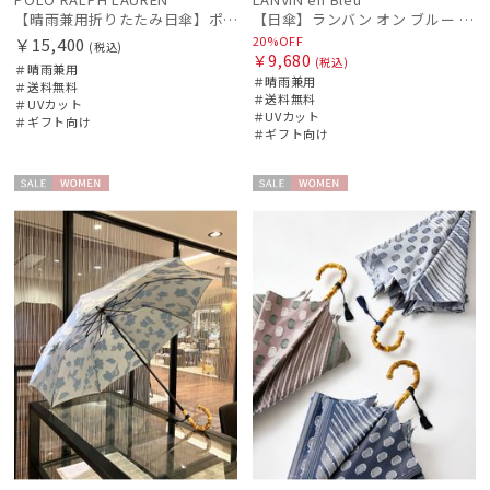
【晴雨兼用折りたたみ日傘】ポロ ラルフ ローレン (POLO RALPH LAUREN) 先染めジャガード 遮光 UV 遮熱
【日傘】ランバン オン ブルー (LANVIN en Bleu) ラッフルフリル ショート折りたたみ傘 楽折り
20%OFF
￥15,400
(税込)
￥9,680
(税込)
＃晴雨兼用
＃晴雨兼用
＃送料無料
＃送料無料
＃UVカット
＃UVカット
＃ギフト向け
＃ギフト向け
セー
WOME
セー
WOME
ル
N
ル
N