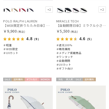
+2
+2
POLO RALPH LAUREN
MIRACLE TECH
【WEB限定折りたたみ日傘】ポロ ラルフ ローレン(POLO RALPH LAUREN)ワンポイントポロ刺繍×サコッシュ 遮光100% UV100%
【自動開閉日傘】ミラクル小さい傘 ミラクルテックプロ (MIRACLE TECH Pro) 晴雨兼用 遮光100 ワンタッチ開閉
￥9,900
￥5,500
(税込)
(税込)
4.8
4.6
（9）
（5）
＃軽量
＃遮光100%
＃WEB限定
＃晴雨兼用
＃UVカット
＃メディア掲載商品
＃ワンタッチ
＃自動開閉
＃UVカット
＃ギフト向け
セー
送料無
ギフト
WOME
予約
再入
セー
送料無
ギフト
WOME
ル
料
向け
N
荷
ル
料
向け
N