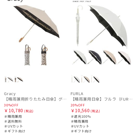
Gracy
FURLA
【晴雨兼用折りたたみ日傘】グレイシー (Gracy) Leopard Back Print 一級遮光99.99% 遮熱 UV99％ 簡単開閉
【晴雨兼用日傘】フルラ（FURLA）バイカラーカットワーク 遮光100 UV100 軽量
30%OFF
20%OFF
￥10,780
￥10,560
(税込)
(税込)
＃晴雨兼用
＃遮光100%
＃送料無料
＃晴雨兼用
＃UVカット
＃UVカット
＃ギフト向け
＃ギフト向け