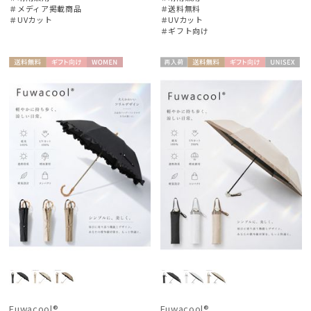
＃メディア掲載商品
＃送料無料
＃UVカット
＃UVカット
＃ギフト向け
送料無
ギフト
WOME
再入
送料無
ギフト
UNISE
料
向け
N
荷
料
向け
X
Fuwacool®
Fuwacool®