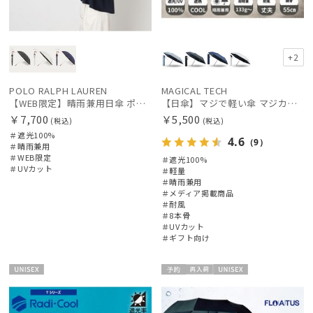
+2
POLO RALPH LAUREN
MAGICAL TECH
【WEB限定】晴雨兼用日傘 ポロ ラルフ ローレン（POLO RALPH LAUREN）オーバーロック刺繍 遮光100 UV100
【日傘】マジで軽い傘 マジカルテックプロテクション（MAGICAL TECH PROTECTION）Tough W rib55cm 耐風 軽量 遮光100
￥7,700
￥5,500
(税込)
(税込)
＃遮光100%
4.6
（9）
＃晴雨兼用
＃WEB限定
＃遮光100%
＃UVカット
＃軽量
＃晴雨兼用
＃メディア掲載商品
＃耐風
＃8本骨
＃UVカット
＃ギフト向け
UNISE
予約
再入
UNISE
X
荷
X