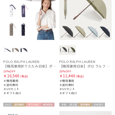
POLO RALPH LAUREN
POLO RALPH LAUREN
【晴雨兼用折りたたみ日傘】ポロ ラルフ ローレン (POLO RALPH LAUREN) カラーベア 遮光 遮熱 UV 晴雨兼用
【晴雨兼用日傘】ポロ ラルフ ローレン (POLO RALPH LAUREN) 無地刺繍 簡単開閉 遮光 遮熱 UV 日本製
20%OFF
20%OFF
￥10,560
￥11,440
(税込)
(税込)
＃晴雨兼用
＃晴雨兼用
＃送料無料
＃送料無料
＃UVカット
＃UVカット
＃ギフト向け
＃ギフト向け
セー
送料無
ギフト
WOME
予約
再入
送料無
UNISE
ル
料
向け
N
荷
料
X