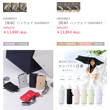
HANWAY
HANWAY
【雨傘】ハンウェイ (HANWAY) Lily CJ（リリー・シー・ジェー） 日本製 親骨：51～55cm
【雨傘】ハンウェイ (HANWAY) Pカットジャカード Dot & Stripe mix CJ ドット・アンド・ストライプ・シー・ジェー ショート長傘 日本製
30%OFF
30%OFF
￥13,860
￥13,860
(税込)
(税込)
WEB限
UNISE
メディア掲
ギフト
UNISE
定
X
載商品
向け
X