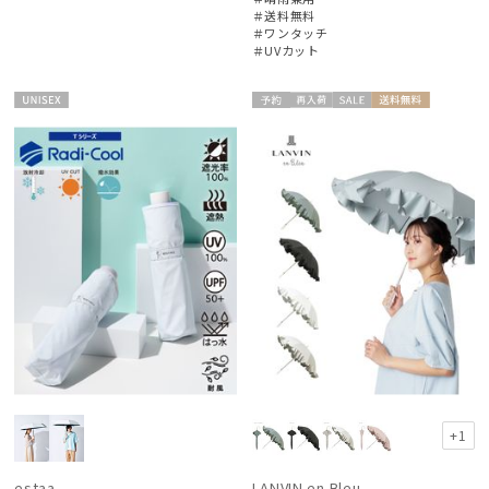
＃送料無料
＃ワンタッチ
＃UVカット
UNISE
予約
再入
セー
送料無
WOME
X
荷
ル
料
N
+1
estaa
LANVIN en Bleu