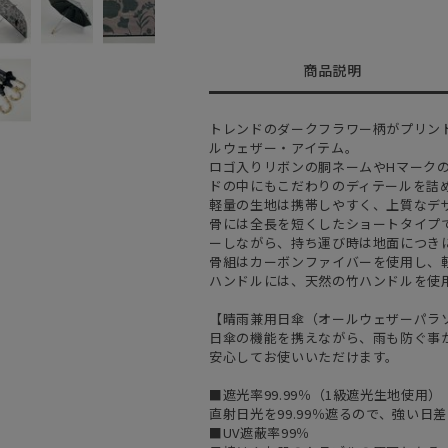
商品説明
トレンドのダークフラワー柄がプリン
ルウェザー・アイテム。
ロゴ入りリボンの胴ネームやHマーク
ドの中にもこだわりのディテールを詰
軽量の生地は携帯しやすく、上質なデ
骨には全長を短くしたショートタイプ
ーしながら、持ち運び時は地面につき
骨組はカーボンファイバーを使用し、
ハンドルには、天然の竹ハンドルを使
【晴雨兼用日傘（オールウェザーパラ
日傘の機能を携えながら、雨も防ぐ事
安心してお使いいただけます。
■遮光率99.99％（1級遮光生地使用）
直射日光を99.99％遮るので、強い
■UV遮蔽率99％