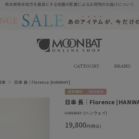
熊本県熊本地方を震源とする地震の影響によるお荷物のお届けについて
雨傘・日傘・マフラー・ストール・
帽子の通販｜MOONBAT ONLINE
SHOP（ムーンバットオンラインシ
CATEGORY
BRAND
ョップ）
日傘
＞
日傘 長｜Florence [HANWAY]
送料無料
WOMEN
日傘 長｜Florence [HANW
HANWAY (ハンウェイ)
19,800
円(税込)