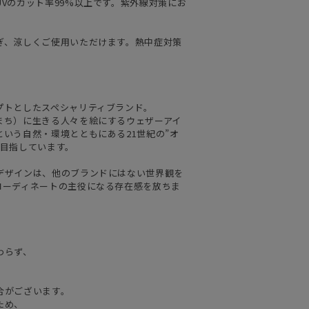
Vのカット率99%以上です。紫外線対策にお
ぎ、涼しくご使用いただけます。熱中症対策
プトとしたスペシャリティブランド。
まち）に生きる人々を絵にするウェザーアイ
いう自然・環境とともにある21世紀の”オ
を目指しています。
デザインは、他のブランドにはない世界観を
コーディネートの主役になる存在感を放ちま
わらず、
合がございます。
ため、