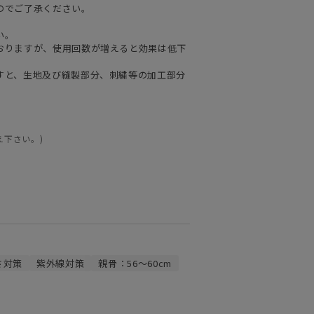
のでご了承ください。
い。
おりますが、使用回数が増えると効果は低下
すと、生地及び縫製部分、刺繍等の加工部分
え下さい。)
さ対策
紫外線対策
親骨：56～60cm