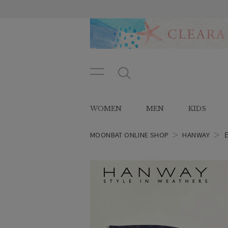
メニ
メ
ュー
ニ
ボタ
ュ
WOMEN
MEN
KIDS
ン
ー
ボ
タ
MOONBAT ONLINE SHOP
＞
HANWAY
＞
ン