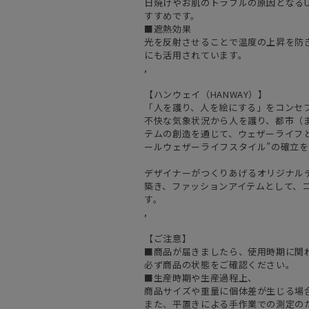
日焼けやお肌のトラブルの原因となるU
すすめです。
■遮熱効果
光を反射させることで温度の上昇を防
にも活用されています。
,
【ハンウェイ（HANWAY）】
「人を護り、人を絵にする」をコンセ
不快な気象状況から人を護り、都市（
テムの創造を通じて、ウェザーライフと
ールウェザーライフスタイル”の確立
デザイナーがつくりあげるオリジナル
築き、ファッションアイテムとして、
す。
,
【ご注意】
■商品が届きましたら、使用時期に関
必ず商品の状態をご確認ください。
■生産時期や生産過程上、
商品サイズや重量に個体差が生じる場
また、平置きによる手作業での測定の