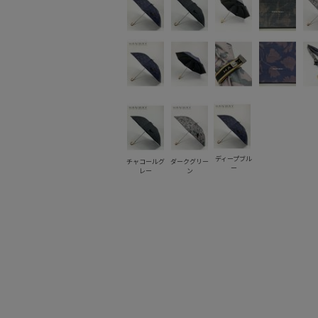
ディープブル
チャコールグ
ダークグリー
ー
レー
ン