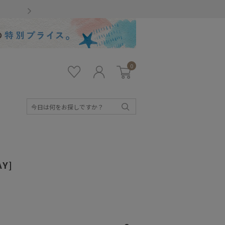
Gmailをお使いのお客様
0
お気
ロ
カー
に入
グ
ト
り
イ
ン
検
索
AY]