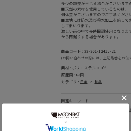
多少の誤差が生じる場合がございます
■天然の素材を使用しているものは、
個体差がございますのでご了承くださ
■生地には防水及び撥水加工を施して
してまいります。
激しい雨の中で長時間誤使用となりま
から雨漏りする場合があります。
商品コード :
33-361-12415-21
(お問い合わせの際には、上記品番をお伝
素材 :
ポリエステル100％
原産国 :
中国
カテゴリ :
日傘
>
長傘
関連キーワード
晴雨兼用
遮熱
遮光
UV
暑