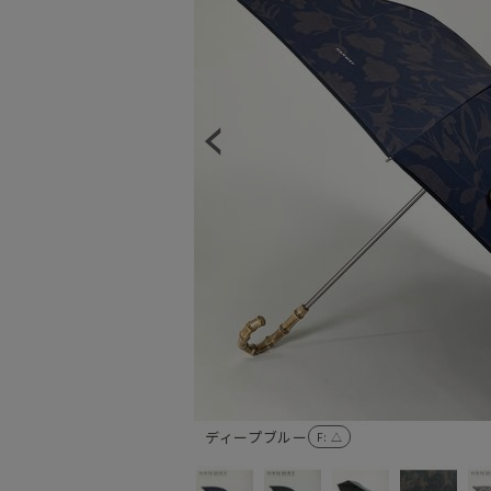
ディープブルー
F
: △