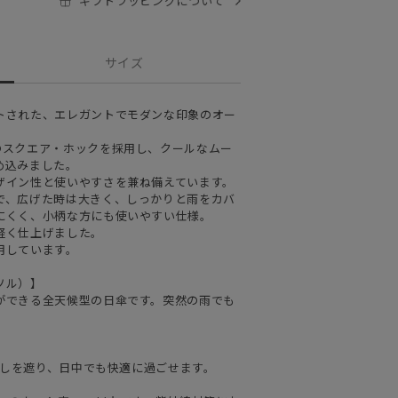
ギフトラッピングについて
サイズ
トされた、エレガントでモダンな印象のオー
のスクエア・ホックを採用し、クールなムー
め込みました。
ザイン性と使いやすさを兼ね備えています。
で、広げた時は大きく、しっかりと雨をカバ
にくく、小柄な方にも使いやすい仕様。
軽く仕上げました。
用しています。
ソル）】
ができる全天候型の日傘です。突然の雨でも
日差しを遮り、日中でも快適に過ごせます。