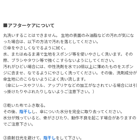
■アフターケアについて
丸洗いすることはできません。 生地の表面のみ油脂などの汚れが気にな
った場合は、以下の方法で汚れを落としてください。
①傘をやさしくなでるように拭く。
水、またはぬるま湯で生地をスポンジ等を使いやさしく洗います。その
際、ブラシやタワシ等で強くこすらないようにしてください。
汚れがひどい場合には、中性洗剤を水で10倍以上に薄めたものをスポン
ジに含ませ、なでるようにやさしく洗ってください。その後、洗剤成分が
傘生地にのこらないようによく洗い流します。
（傘にレースやフリル、アップリケなどの加工がなされている場合には引
っ掛けたりやぶれたりしないようご注意下さい。）
②乾いた布でふき取る。
その後、
陰干し
し、傘についた水分を完全に取り去ってください。
水分が残っていると、骨がさびたり、動作不良を起こす場合がありますの
でご注意下さい。
③直射日光を避けて、
陰干し
をして下さい。