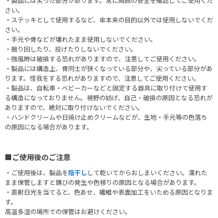
・製品には尖った部分があります。常に周囲の安全を確認してご使用くだ
さい。
・ステッキとして使用するなど、傘本来の目的以外では使用しないでくだ
さい。
・手元や骨などが壊れたまま使用しないでください。
・振り回したり、投げたりしないでください。
・強風時は破損する恐れがありますので、注意してご使用ください。
・製品には構造上、骨同士が狭くなっている部分や、尖っている部分があ
ります。怪我をする恐れがありますので、注意してご使用ください。
・製品は、自転車・ベビーカーなどと固定する器具に取り付けて使用す
る構造になっておりません。視野の妨げ、自己・破損の原因となる恐れが
ありますので、絶対に取り付けないでください。
・ハンドクリームや日焼け止めクリームなどが、生地・手元等の色落ち
の原因になる場合があります。
■ご使用後のご注意
・ご使用後は、製品を
陰干し
して乾いてからおしまいください。濡れた
まま保管しますと錆びの発生や色移りの原因となる場合があります。
・直射日光を当てると、色あせ、繊維や表面加工をいためる原因となりま
す。
高温多湿の場所での保管はお避けください。