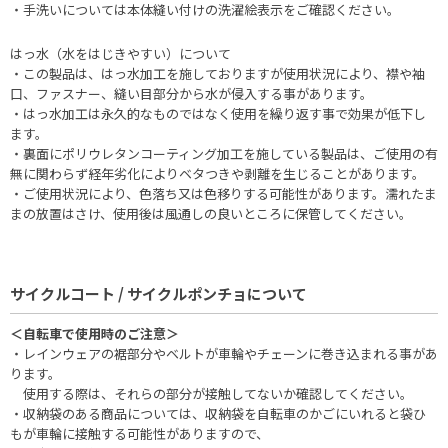
・手洗いについては本体縫い付けの洗濯絵表示をご確認ください。
はっ水（水をはじきやすい）について
・この製品は、はっ水加工を施しておりますが使用状況により、襟や袖
口、ファスナー、縫い目部分から水が侵入する事があります。
・はっ水加工は永久的なものではなく使用を繰り返す事で効果が低下し
ます。
・裏面にポリウレタンコーティング加工を施している製品は、ご使用の有
無に関わらず経年劣化によりベタつきや剥離を生じることがあります。
・ご使用状況により、色落ち又は色移りする可能性があります。濡れたま
まの放置はさけ、使用後は風通しの良いところに保管してください。
サイクルコート / サイクルポンチョについて
＜自転車で使用時のご注意＞
・レインウェアの裾部分やベルトが車輪やチェーンに巻き込まれる事があ
ります。
使用する際は、それらの部分が接触してないか確認してください。
・収納袋のある商品については、収納袋を自転車のかごにいれると袋ひ
もが車輪に接触する可能性がありますので、