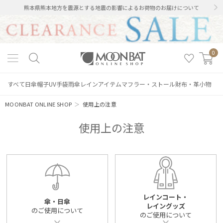
熊本県熊本地方を震源とする地震の影響によるお荷物のお届けについて
0
すべて
日傘
帽子
UV手袋
雨傘
レインアイテム
マフラー・ストール
財布・革小物
MOONBAT ONLINE SHOP
＞
使用上の注意
使用上の注意
レインコート・
傘・日傘
レイングッズ
のご使用について
のご使用について