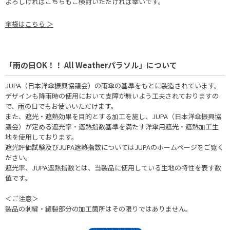
よろしければこちらもご検討いただければ幸いです。
傘袋はこちら ＞
「雨の日OK！！ All Weatherパラソル」について
JUPA（日本洋傘振興協議会）の雨傘の基準をもとに製造されています。
デザインも降雨時の使用において支障が無いよう工夫されておりますの
で、雨の日でもお使いいただけます。
また、遮光・遮熱効果を目的とする加工を施し、JUPA（日本洋傘振興協
議会）が定める遮光率・遮熱指数基準を満たす洋傘用遮光・遮熱加工生
地を使用しております。
遮光評価試験及びJUPA遮熱指数についてはJUPAのホームページをご覧く
ださい。
遮光率、JUPA遮熱指数とは、当製品に使用している生地の特性を表す数
値です。
＜ご注意＞
製品の刺繍・縫製部分の加工箇所はその限りではありません。