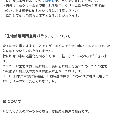
使用後は水分をよく切って
陰干し
後、日陰で保管してください。
・日焼け止めクリームを使用される場合、クリーム塗布部分が直接傘生
地やハンドル部分に触れないようにご注意ください。
塗料と反応し色落ちの原因となることがあります。
「生地使用晴雨兼用パラソル」について
全ての傘に当てはまることですが、あくまでも傘の素材は布ですので、絶
対に破れないものは存在しません。
特に昨今の傘は軽量化を図るため薄く、軽くなっている傾向がございま
す。
ですが、傘生地は表に撥水加工、裏に防水加工を施すため、ただの生地
の状態より加工後の方か断然強度が上がっております。
JUPA（日本洋傘振興協議会）の強度基準値以下のものは弊社は使用して
おりませんのでご安心くださいませ。
傘について
傘はたくさんのパーツから成る大変複雑な構造の商品です。