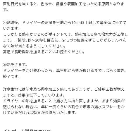
直射日光を当てると、色あせ、繊維や表面加工をいためる原因となりま
す。
④乾燥後、ドライヤーの温風を生地から10cm以上離して傘全体に当てて
いきます。
しっかりと熱をかけるのがポイントです。熱を加える事で撥水力が回復し
ます。一箇所5秒～20秒を目安に、少しづつ位置をずらしながらまんべん
なく熱が当たるようにしてください。
高温で長時間熱を加えることはお控えください。
⑤熱をさます。
ドライヤーをかけ終わったら、傘生地から熱が抜けるまでしばらく置き、
終了です。
洋傘生地には防水及び撥水加工を施してありますが、ご使用回数が増え
ますと、効果は低下してまいります。
ドライヤーの熱を加えることで撥水力は持ち直しますが、あまり効果が
感じられない場合は、年に一度くらいの割合で市販の撥水スプレーをか
けていただければ効果が長持ちいたします。