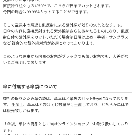
直接降り注ぐものが50％で、こちらが日傘でカットされます。
今回の場合は99.99％カットすることができます。
そして空気中の照返し乱反射による紫外線が残りの50％となります。
日傘の内側に直接反射される紫外線はさらに微々たるものになり、 乱反
射自体の紫外線をカットいただく場合は日焼け止め・手袋・サングラス
など 複合的な紫外線対策が必須となってまいります。
このような理由から内側のお色がブラックでも薄いお色でも、大差がな
いとご説明しております。
傘に付属する傘袋について
弊社の折りたたみ傘の袋は、傘本体と傘袋のセット販売になっておりま
す。 生産上、傘本体と袋は同じ数量だけ生産しており、どちらか単体で
は販売致しかねます。
「傘袋」単体の商品として当オンラインショップでお取り扱いしており
ます。