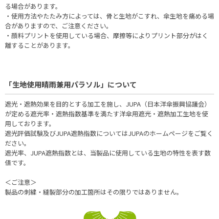
る場合があります。
・使用方法やたたみ方によっては、骨と生地がこすれ、傘生地を痛める場
合がありますので、ご注意ください。
・顔料プリントを使用している場合、摩擦等によりプリント部分がはく
離することがあります。
「生地使用晴雨兼用パラソル」について
遮光・遮熱効果を目的とする加工を施し、JUPA（日本洋傘振興協議会）
が定める遮光率・遮熱指数基準を満たす洋傘用遮光・遮熱加工生地を使
用しております。
遮光評価試験及びJUPA遮熱指数についてはJUPAのホームページをご覧く
ださい。
遮光率、JUPA遮熱指数とは、当製品に使用している生地の特性を表す数
値です。
＜ご注意＞
製品の刺繍・縫製部分の加工箇所はその限りではありません。