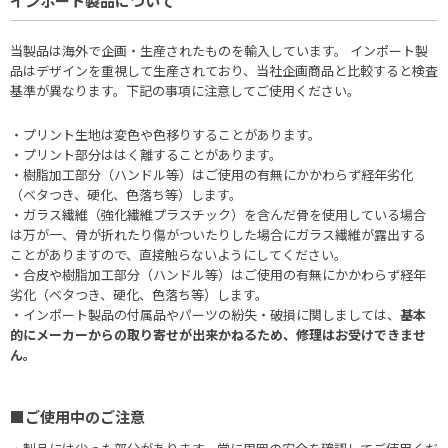
インポート製品について
当製品は海外で企画・生産されたものを輸入しています。 インポート製
品はデザインを重視して生産されており、当社企画商品と比較すると検査
基準が異なります。下記の事項に注意してご使用ください。
・プリント生地は変色や色移りすることがあります。
・プリント部分ははく離することがあります。
・樹脂加工部分（ハンドル等）はご使用の有無にかかわらず経年劣化
（ベタつき、硬化、色落ち等）します。
・ガラス繊維（強化繊維プラスチック）を含んだ骨を使用している場合
は万が一、骨が折れたり傷がついたりした場合にガラス繊維が露出する
ことがありますので、直接触らないようにしてください。
・合皮や樹脂加工部分（ハンドル等）はご使用の有無にかかわらず経年
劣化（ベタつき、硬化、色落ち等）します。
・インポート製品の付属品やパーツの紛失・破損に関しましては、
基本
的にメーカーからの取り寄せが出来かねるため、修理はお受けできませ
ん。
■ご使用中のご注意