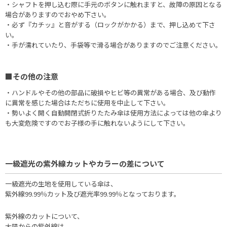
・シャフトを押し込む際に手元のボタンに触れますと、故障の原因となる
場合がありますのでおやめ下さい。
・必ず『カチッ』と音がする（ロックがかかる）まで、押し込めて下さ
い。
・手が濡れていたり、手袋等で滑る場合がありますのでご注意ください。
■その他の注意
・ハンドルやその他の部品に破損やヒビ等の異常がある場合、及び動作
に異常を感じた場合はただちに使用を中止して下さい。
・勢いよく開く自動開閉式折りたたみ傘は使用方法によっては他の傘より
も大変危険ですのでお子様の手に触れないようにして下さい。
一級遮光の紫外線カットやカラーの差について
一級遮光の生地を使用している傘は、
紫外線99.99％カット及び遮光率99.99％となっております。
紫外線のカットについて、
太陽からの紫外線は、