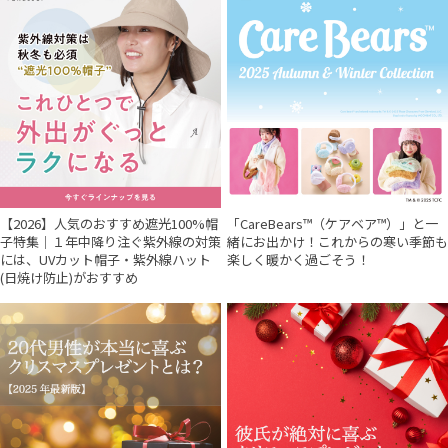
【2026】人気のおすすめ遮光100%帽
「CareBears™（ケアベア™）」と一
子特集｜１年中降り注ぐ紫外線の対策
緒にお出かけ！これからの寒い季節も
には、UVカット帽子・紫外線ハット
楽しく暖かく過ごそう！
(日焼け防止)がおすすめ