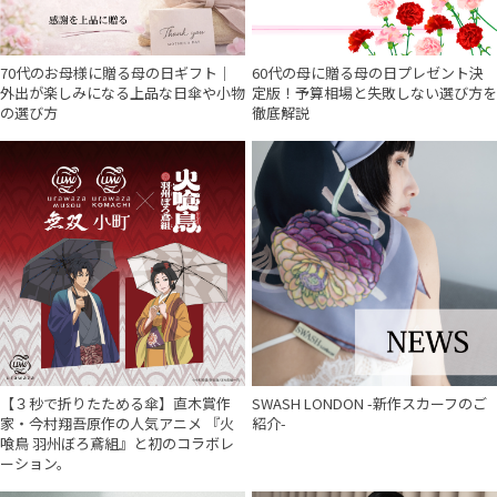
70代のお母様に贈る母の日ギフト｜
60代の母に贈る母の日プレゼント決
外出が楽しみになる上品な日傘や小物
定版！予算相場と失敗しない選び方を
の選び方
徹底解説
【３秒で折りたためる傘】直木賞作
SWASH LONDON -新作スカーフのご
家・今村翔吾原作の人気アニメ 『火
紹介-
喰鳥 羽州ぼろ鳶組』と初のコラボレ
ーション。