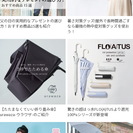
父の日の実用的なプレゼントの選び
暑さ対策グッズ!屋外で長時間過ごす
方！おすすめ商品15選も紹介
なら最強の熱中症対策グッズを使お
う！
【たたまなくていい折り畳み傘】
驚きの超はっ水FLO(A)TUSより遮光
urawaza-ウラワザ-のご紹介
100%シリーズが新登場