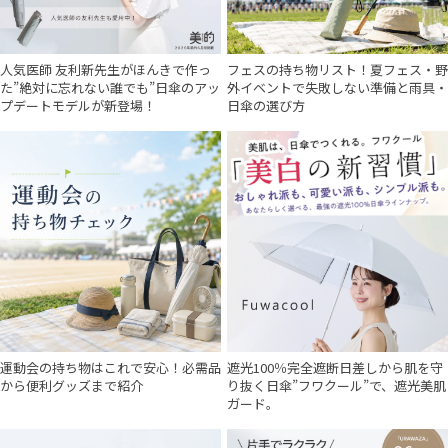
人気医師 友利新先生がほんきで作っ
フェスの持ち物リスト！夏フェス・野
た”絶対に忘れない誰でも”日傘のアッ
外イベントで失敗しない準備と雨具・
プデートモデルが新登場！
日傘の選び方
運動会の持ち物はこれで安心！必需品
遮光100％完全遮断日差しから肌を守
から便利グッズまで紹介
り抜く日傘”フワクール”で、遮光美肌
ガード。