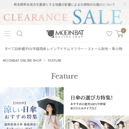
熊本県熊本地方を震源とする地震の影響によるお荷物のお届けについて
0
すべて
日傘
帽子
UV手袋
雨傘
レインアイテム
マフラー・ストール
財布・革小物
MOONBAT ONLINE SHOP
＞
FEATURE
Feature