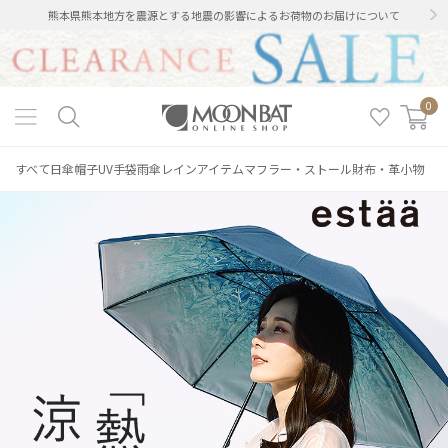
熊本県熊本地方を震源とする地震の影響によるお荷物のお届けについて
0
MOONBAT ONLINE SHOP
＞
特集一覧
＞
「熱」を「断」ち、 涼を感じる - estaa 
すべて
日傘
帽子
UV手袋
雨傘
レインアイテム
マフラー・ストール
財布・革小物