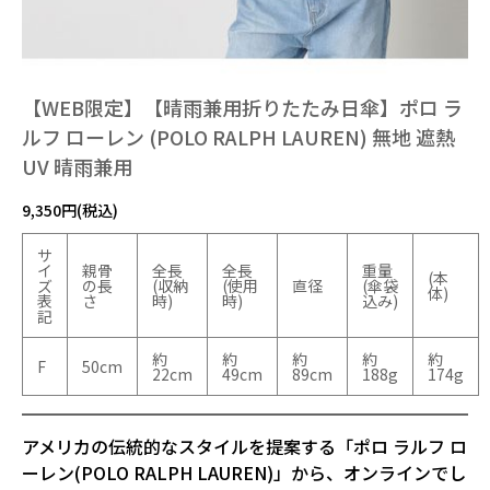
【WEB限定】【晴雨兼用折りたたみ日傘】ポロ ラ
ルフ ローレン (POLO RALPH LAUREN) 無地 遮熱
UV 晴雨兼用
9,350円(税込)
サ
イ
親骨
全長
全長
重量
(本
ズ
の長
(収納
(使用
直径
(傘袋
体)
表
さ
時)
時)
込み)
記
約
約
約
約
約
F
50cm
22cm
49cm
89cm
188g
174g
アメリカの伝統的なスタイルを提案する「ポロ ラルフ ロ
ーレン(POLO RALPH LAUREN)」から、オンラインでし