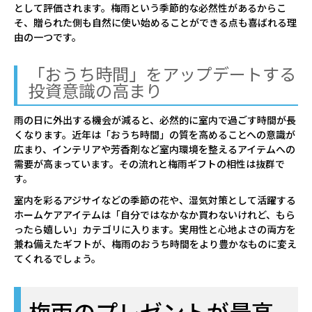
として評価されます。梅雨という季節的な必然性があるからこ
きタオル
そ、贈られた側も自然に使い始めることができる点も喜ばれる理
【雨傘】エスタ (estaa) スモールガーデ
由の一つです。
ン 5flat コンパクトミニ 晴雨兼用
「おうち時間」をアップデートする
UV対応
投資意識の高まり
5,000円～
雨の日に外出する機会が減ると、必然的に室内で過ごす時間が長
【雨傘】ミラ・ショーン (mila schon) 花
くなります。近年は「おうち時間」の質を高めることへの意識が
柄 長傘 レディース 【公式ムーンバッ
広まり、インテリアや芳香剤など室内環境を整えるアイテムへの
ト】 ブランド 耐風傘 ジャンプ式 グラス
需要が高まっています。その流れと梅雨ギフトの相性は抜群で
す。
ファイバー ギフト
室内を彩るアジサイなどの季節の花や、湿気対策として活躍する
【WEB限定】【晴雨兼用折りたたみ日
ホームケアアイテムは「自分ではなかなか買わないけれど、もら
傘】ポロ ラルフ ローレン (POLO RALPH
ったら嬉しい」カテゴリに入ります。実用性と心地よさの両方を
兼ね備えたギフトが、梅雨のおうち時間をより豊かなものに変え
LAUREN) 無地 遮熱 UV 晴雨兼用
てくれるでしょう。
【晴雨兼用折りたたみ遮光日傘】ポロ ラ
ルフ ローレン (POLO RALPH
梅雨のプレゼントが最高
LAUREN) フローラル 遮熱 遮光100