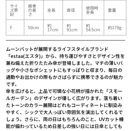
サイ
親骨
使用時
ズ表
の長
全長
直径
重量
全長
記
さ
約
約
約
F
50cm
約179g
17cm
91cm
54.5cm
ムーンバットが展開するライフスタイルブランド
「estaa(エスタ)」から、持ち運びやすさとデザイン性を
兼ね備えた折りたたみ傘が登場しました。マチの薄いバ
ッグや小さなポシェットにもすっぽりと収まり、毎日の
通勤やお出かけの際もかさばらずに携帯できるのが魅力
です。

傘を広げると、上品で可憐な小花柄が描かれた「スモー
ルガーデン」のデザインが優しく広がります。落ち着い
たトーンのカラー展開はどれもコーディネートに馴染み
やすく、シックで大人っぽい雰囲気を演出してくれるで
しょう。さらに、雨の日はもちろんのこと、UVカット機
能が備わっているため日差しの強い日には日傘としても