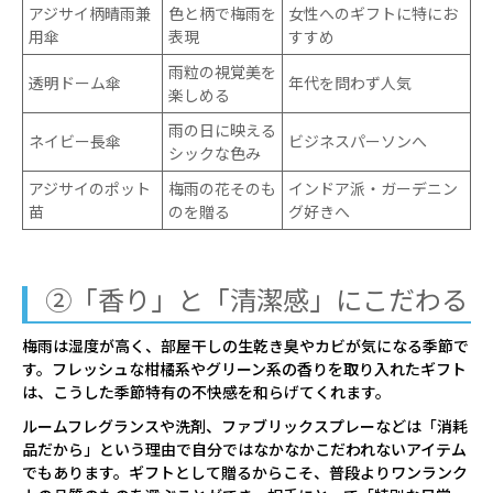
アジサイ柄晴雨兼
色と柄で梅雨を
女性へのギフトに特にお
用傘
表現
すすめ
雨粒の視覚美を
透明ドーム傘
年代を問わず人気
楽しめる
雨の日に映える
ネイビー長傘
ビジネスパーソンへ
シックな色み
アジサイのポット
梅雨の花そのも
インドア派・ガーデニン
苗
のを贈る
グ好きへ
②「香り」と「清潔感」にこだわる
梅雨は湿度が高く、部屋干しの生乾き臭やカビが気になる季節で
す。フレッシュな柑橘系やグリーン系の香りを取り入れたギフト
は、こうした季節特有の不快感を和らげてくれます。
ルームフレグランスや洗剤、ファブリックスプレーなどは「消耗
品だから」という理由で自分ではなかなかこだわれないアイテム
でもあります。ギフトとして贈るからこそ、普段よりワンランク