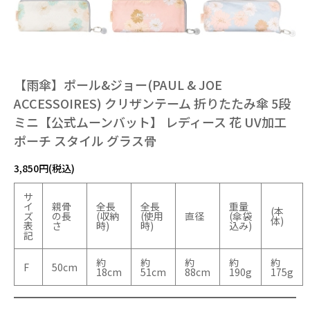
【雨傘】ポール&ジョー(PAUL & JOE
ACCESSOIRES) クリザンテーム 折りたたみ傘 5段
ミニ【公式ムーンバット】 レディース 花 UV加工
ポーチ スタイル グラス骨
3,850円(税込)
サ
イ
親骨
全長
全長
重量
(本
ズ
の長
(収納
(使用
直径
(傘袋
体)
表
さ
時)
時)
込み)
記
約
約
約
約
約
F
50cm
18cm
51cm
88cm
190g
175g