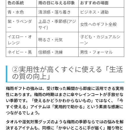
色の系統
雨の日に与える印象
おすすめの場面
06
このページで紹介したブランド
青・水色
清涼感・落ち着き
ビジネス・通勤
PAUL & JOE ACCESSOIRES（ポールアン
紫・ラベンダ
上品さ・季節感(アジ
女性へのギフト全般
ー
サイ)
ドジョー アクセソワ）
イエロー・オ
子ども・カジュアルシ
estaa（エスタ）
明るさ・元気
レンジ
ーン
mila schon（ミラ・ショーン）
ネイビー・黒
信頼感・洗練
男性・フォーマル
POLO RALPH LAUREN（ポロ ラルフ ロ
②実用性が高くすぐに使える「生活
ーレン）
の質の向上」
MACKINTOSH PHILOSOPHY（マッキン
トッシュ フィロソフィー）
梅雨ギフトの強みは、受け取った瞬間から即座に活用できる実用
性にあります。梅雨の時期はまさに傘やレインコートが手放せな
HANWAY（ハンウェイ）
い季節です。「使えるかどうかわからないもの」ではなく、「今
すぐ使える」アイテムは「実用的で助かる」という素直な感謝に
つながるでしょう。
タオルや湿気対策グッズのような梅雨の季節ならではの悩みを解
決するアイテムも、同様に「かゆいところに手が届く」贈り物と