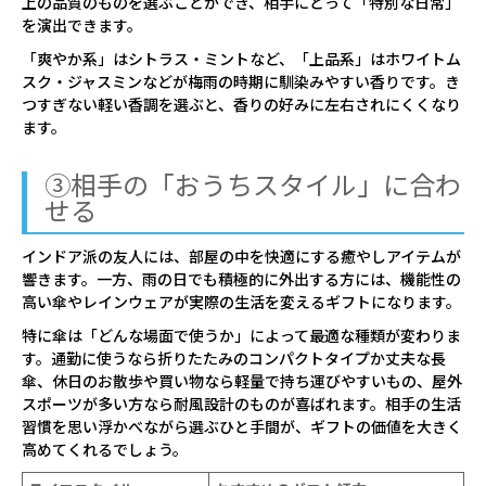
上の品質のものを選ぶことができ、相手にとって「特別な日常」
を演出できます。
「爽やか系」はシトラス・ミントなど、「上品系」はホワイトム
スク・ジャスミンなどが梅雨の時期に馴染みやすい香りです。き
つすぎない軽い香調を選ぶと、香りの好みに左右されにくくなり
ます。
③相手の「おうちスタイル」に合わ
せる
インドア派の友人には、部屋の中を快適にする癒やしアイテムが
響きます。一方、雨の日でも積極的に外出する方には、機能性の
高い傘やレインウェアが実際の生活を変えるギフトになります。
特に傘は「どんな場面で使うか」によって最適な種類が変わりま
す。通勤に使うなら折りたたみのコンパクトタイプか丈夫な長
傘、休日のお散歩や買い物なら軽量で持ち運びやすいもの、屋外
スポーツが多い方なら耐風設計のものが喜ばれます。相手の生活
習慣を思い浮かべながら選ぶひと手間が、ギフトの価値を大きく
高めてくれるでしょう。