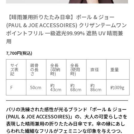
【晴雨兼用折りたたみ日傘】ポール & ジョー
(PAUL & JOE ACCESSOIRES) クリザンテームワン
ポイントフリル 一級遮光99.99% 遮熱 UV 晴雨兼
用
7,700円(税込)
サイ
親骨
全長
全長
ズ表
の長
(収納
(使用
直径
重量
記
さ
時)
時)
約
約
約
F
50cm
約309g
43cm
68cm
86cm
パリの洗練された感性が光るブランド「ポール & ジョー
(PAUL & JOE ACCESSOIRES)」の、大人の可愛らしさを
表現した晴雨兼用の折りたたみ日傘です。傘の縁にあし
らわれた繊細なフリルがフェミニンな印象を与えつつ、