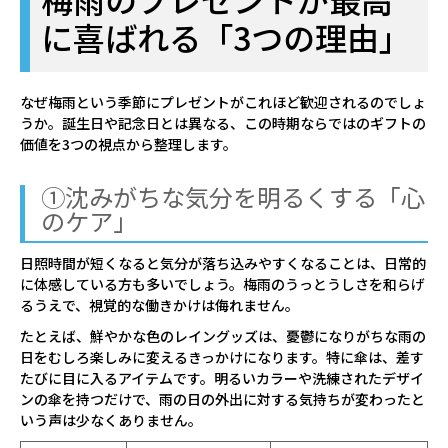
UV100 簡単開閉
に喜ばれる「3つの理由」
【晴雨兼用折りたたみ日傘】ポール & ジ
ョー (PAUL & JOE ACCESSOIRES) クリ
なぜ梅雨という季節にプレゼントがこれほど歓迎されるのでしょ
ザンテームワンポイントフリル 一級遮光
うか。誕生日や記念日とは異なる、この時期ならではのギフトの
99.99% 遮熱 UV 晴雨兼用
価値を3つの視点から整理します。
【雨傘】マッキントッシュ フィロソフィ
①沈みがちな気分を明るくする「心
ー (MACKINTOSH PHILOSOPHY) バーブ
のケア」
レラ 軽量 スノーブルガーデン
日照時間が短くなると気分が落ち込みやすくなることは、日常的
【折りたたみ傘】ハンウェイ(ＨＡＮＷ
に体感している方も多いでしょう。梅雨のうっとうしさを和らげ
ＡＹ)Greening plan (グリーニング・プ
るうえで、視覚的な働きかけは侮れません。
ラン)
たとえば、鮮やかな色のレイングッズは、憂鬱になりがちな雨の
日をむしろ楽しみに変えるきっかけになります。特に傘は、差す
【晴雨兼用 折りたたみ日傘】ハンウェ
たびに目に入るアイテムです。明るいカラーや洗練されたデザイ
イ(ＨＡＮＷＡＹ)Lace(レース)
ンの傘を持つだけで、雨の日の外出に対する気持ちが変わったと
いう声は少なくありません。
05
まとめ