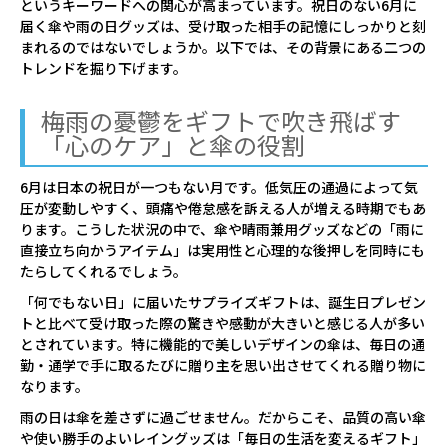
というキーワードへの関心が高まっています。祝日のない6月に
での3つの重要ポイント
届く傘や雨の日グッズは、受け取った相手の記憶にしっかりと刻
まれるのではないでしょうか。以下では、その背景にある二つの
①「季節感」を大切にする
トレンドを掘り下げます。
②「香り」と「清潔感」にこだわる
梅雨の憂鬱をギフトで吹き飛ばす
③相手の「おうちスタイル」に合わせる
「心のケア」と傘の役割
04
【価格帯別】梅雨を彩るおすすめギ
6月は日本の祝日が一つもない月です。低気圧の通過によって気
フト厳選10選
圧が変動しやすく、頭痛や倦怠感を訴える人が増える時期でもあ
ります。こうした状況の中で、傘や晴雨兼用グッズなどの「雨に
～5,000円
直接立ち向かうアイテム」は実用性と心理的な後押しを同時にも
たらしてくれるでしょう。
【雨傘】ポール&ジョー(PAUL & JOE
「何でもない日」に届いたサプライズギフトは、誕生日プレゼン
ACCESSOIRES) クリザンテーム 折りたた
トと比べて受け取った際の驚きや感動が大きいと感じる人が多い
み傘 5段ミニ【公式ムーンバット】 レデ
とされています。特に機能的で美しいデザインの傘は、毎日の通
勤・通学で手に取るたびに贈り主を思い出させてくれる贈り物に
ィース 花 UV加工 ポーチ スタイル グラ
なります。
ス骨
雨の日は傘を差さずに過ごせません。だからこそ、品質の高い傘
【レイングッズ】エスタ (estaa) くっつ
や使い勝手のよいレイングッズは「毎日の生活を変えるギフト」