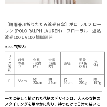
【晴雨兼用折りたたみ遮光日傘】ポロ ラルフ ロー
レン (POLO RALPH LAUREN) フローラル 遮熱
遮光100 UV100 簡単開閉
9,900円(税込)
サ
イ
親骨
全長
全長
重量
(本
ズ
の長
(収納
(使用
直径
(傘袋
体)
表
さ
時)
時)
込み)
記
約
約
約
約
約
F
55cm
23cm
54cm
99cm
201g
197g
一面に美しく描かれた花柄のデザインは、大人の女性の
スタイリングを華やかに彩り、持つだけで日常の装いに