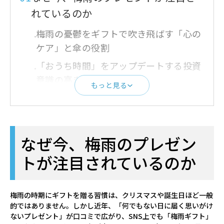
れているのか
梅雨の憂鬱をギフトで吹き飛ばす「心の
ケア」と傘の役割
「おうち時間」をアップデートする投資
意識の高まり
もっと見る
02
梅雨のプレゼントが最高に喜ばれる
「3つの理由」
①沈みがちな気分を明るくする「心のケ
なぜ今、梅雨のプレゼン
ア」
トが注目されているのか
②実用性が高くすぐに使える「生活の質
の向上」
梅雨の時期にギフトを贈る習慣は、クリスマスや誕生日ほど一般
③意外性による「特別感」の演出
的ではありません。しかし近年、「何でもない日に届く思いがけ
ないプレゼント」が口コミで広がり、SNS上でも「梅雨ギフト」
03
失敗しない！梅雨のプレゼント選び