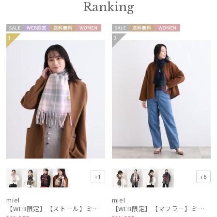
Ranking
セー
WEB限
送料無
WOME
セー
送料無
WOME
1
2
ル
定
料
N
ル
料
N
+1
+6
miel
miel
【WEB限定】【ストール】ミエル(miel) カシミヤ100％ チェック ストール レディース メンズ ウォッシャブル 洗えるカシミヤ
【WEB限定】【マフラー】ミエル(miel) カシミヤ100％ チェック マフラー レディース ウォッシャブル 洗えるカシミヤ