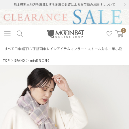
熊本県熊本地方を震源とする地震の影響によるお荷物のお届けについて
0
すべて
日傘
帽子
UV手袋
雨傘
レインアイテム
マフラー・ストール
財布・革小物
TOP
＞
BRAND
＞
miel(ミエル)