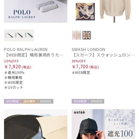
POLO RALPH LAUREN
SWASH LONDON
【WEB限定】晴雨兼用折りたたみ日傘 ポロ ラルフ ローレン（POLO RALPH LAUREN）シャンブレー刺繍 遮光100 UV100
【スカーフ】スウォッシュロンドン (SWASH LONDON) Loop the loop 67*67 コットン
20%OFF
30%OFF
￥7,920
￥7,700
(税込)
(税込)
＃遮光100%
＃WEB限定
＃晴雨兼用
＃WEB限定
＃UVカット
WEB限
送料無
UNISE
WEB限
UNISE
定
料
X
定
X