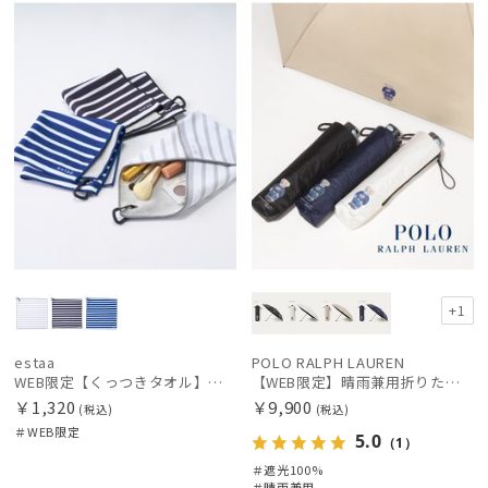
荷
定
X
定
X
+1
estaa
POLO RALPH LAUREN
WEB限定【くっつきタオル】エスタ（estaa）ボーダー
【WEB限定】晴雨兼用折りたたみ日傘 ポロ ラルフ ローレン（POLO RALPH LAUREN）ベア 遮光100 UV100
￥1,320
￥9,900
(税込)
(税込)
＃WEB限定
5.0
（1）
＃遮光100%
＃晴雨兼用