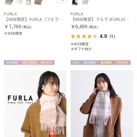
FURLA
FURLA
【WEB限定】FURLA（フルラ） シャギーマフラー
【WEB限定】フルラ (FURLA)エコファー付きマフラー 無地×ハート ウールマフラー ロゴプレート付き ギフト プレゼント
￥7,700
￥6,600
(税込)
(税込)
＃WEB限定
4.0
（1）
＃WEB限定
＃ギフト向け
WEB限
ギフト
WOME
セー
WEB限
送料無
WOME
定
向け
N
ル
定
料
N