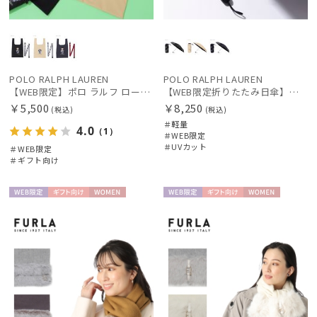
POLO RALPH LAUREN
POLO RALPH LAUREN
【WEB限定】ポロ ラルフ ローレン（POLO RALPH LAUREN）ベルト付バッグ ポロベア Mサイズ
【WEB限定折りたたみ日傘】ポロ ラルフ ローレン(POLO RALPH LAUREN)フローラル 晴雨兼用折りたたみ日傘 1級遮光
￥5,500
￥8,250
(税込)
(税込)
＃軽量
4.0
（1）
＃WEB限定
＃UVカット
＃WEB限定
＃ギフト向け
WEB限
ギフト
WOME
WEB限
ギフト
WOME
定
向け
N
定
向け
N