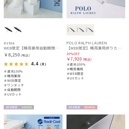
estaa
POLO RALPH LAUREN
WEB限定【晴雨兼用自動開閉日傘】エスタ(estaa)REIKYAKUパラソル 55㎝ ラディクール 遮光100 UV100 ワンタッチ開閉
【WEB限定】晴雨兼用折りたたみ日傘 ポロ ラルフ ローレン（POLO RALPH LAUREN）ストライプ刺繍 遮光100 UV100
20%OFF
￥8,250
(税込)
￥7,920
(税込)
4.4
（8）
＃遮光100%
＃晴雨兼用
＃遮光100%
＃WEB限定
＃晴雨兼用
＃UVカット
＃WEB限定
＃ワンタッチ
＃自動開閉
＃UVカット
WEB限
UNISE
WEB限
WOME
定
X
定
N