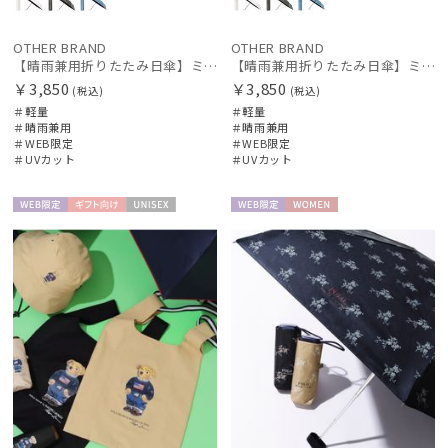
OTHER BRAND
OTHER BRAND
【晴雨兼用折りたたみ日傘】ミズノ（MIZUNO）ワンポイントロゴ 一級遮光99.99% 遮熱 UV99％以上 晴雨兼用 軽量
【晴雨兼用折りたたみ日傘】ミズノ（MIZUNO）ワンポイントロゴ 一級遮光99.99% 遮熱 UV99％以上 晴雨兼用 軽量
￥3,850
￥3,850
(税込)
(税込)
＃軽量
＃軽量
＃晴雨兼用
＃晴雨兼用
＃WEB限定
＃WEB限定
＃UVカット
＃UVカット
WEB限
ギフト
UNISE
WEB限
WOME
定
向け
X
定
N