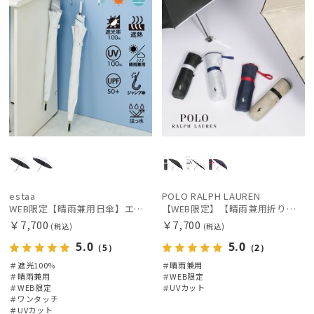
estaa
POLO RALPH LAUREN
WEB限定【晴雨兼用日傘】エスタ(estaa)REIKYAKUパラソル 55㎝ ラディクール 遮光100 UV100 ボタンジャンプ
【WEB限定】【晴雨兼用折りたたみ日傘】ポロ ラルフ ローレン (POLO RALPH LAUREN) 遮熱 UV 晴雨兼用
￥7,700
￥7,700
(税込)
(税込)
5.0
5.0
（5）
（2）
＃遮光100%
＃晴雨兼用
＃晴雨兼用
＃WEB限定
＃WEB限定
＃UVカット
＃ワンタッチ
＃UVカット