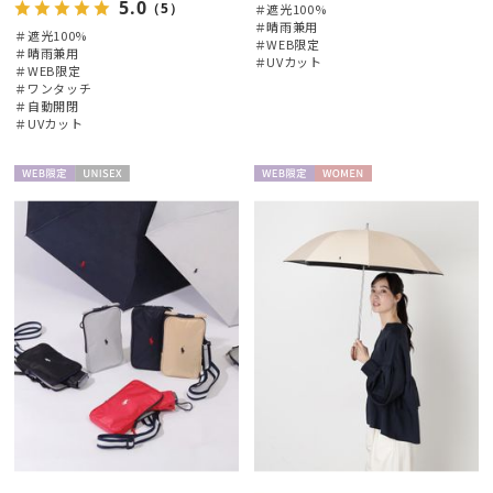
5.0
（5）
＃遮光100%
＃晴雨兼用
＃遮光100%
＃WEB限定
＃晴雨兼用
＃UVカット
＃WEB限定
絞り込み
＃ワンタッチ
＃自動開閉
＃UVカット
WEB限
UNISE
WEB限
WOME
レディース
メンズ
キッズ
定
X
定
N
カテゴリー
ブランド
傘機能
マフラー・ストール・スカーフ