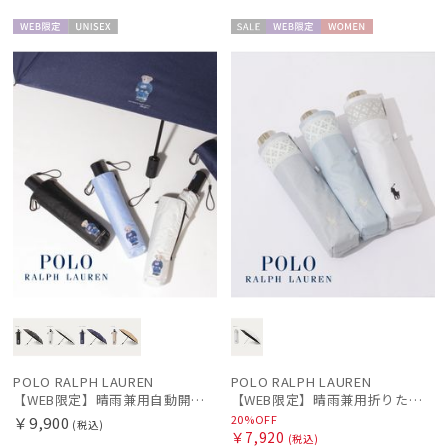
WEB限
UNISE
セー
WEB限
WOME
定
X
ル
定
N
POLO RALPH LAUREN
POLO RALPH LAUREN
【WEB限定】晴雨兼用自動開閉日傘 ポロ ラルフ ローレン（POLO RALPH LAUREN）ベア 遮光100 UV100 ワンタッチ開閉
【WEB限定】晴雨兼用折りたたみ日傘 ポロ ラルフ ローレン（POLO RALPH LAUREN）シャンブレーレース 遮光100 UV100
20%OFF
￥9,900
(税込)
￥7,920
(税込)