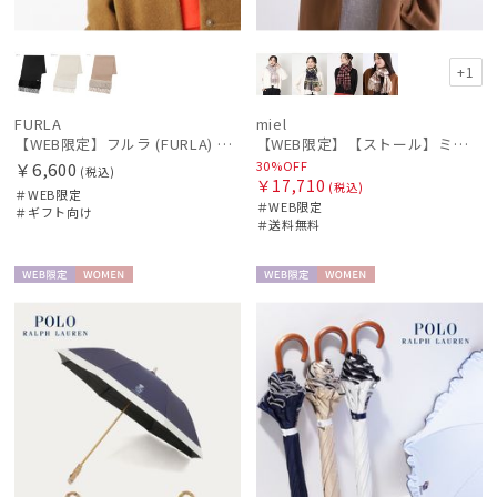
+1
FURLA
miel
【WEB限定】フルラ (FURLA) 無地×キルト風 ウールマフラー ロゴプレート付き ギフト プレゼント
【WEB限定】【ストール】ミエル(miel) カシミヤ100％ チェック ストール レディース メンズ ウォッシャブル 洗えるカシミヤ
30%OFF
￥6,600
(税込)
￥17,710
(税込)
＃WEB限定
＃WEB限定
＃ギフト向け
＃送料無料
WEB限
WOME
WEB限
WOME
定
N
定
N