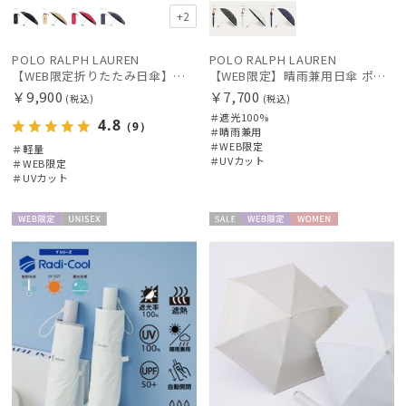
+2
帽子
POLO RALPH LAUREN
POLO RALPH LAUREN
【WEB限定折りたたみ日傘】ポロ ラルフ ローレン(POLO RALPH LAUREN)ワンポイントポロ刺繍×サコッシュ 遮光100% UV100%
【WEB限定】晴雨兼用日傘 ポロ ラルフ ローレン（POLO RALPH LAUREN）オーバーロック刺繍 遮光100 UV100
￥9,900
￥7,700
(税込)
(税込)
その他
＃遮光100%
4.8
（9）
＃晴雨兼用
＃WEB限定
＃軽量
カラー
＃UVカット
＃WEB限定
＃UVカット
価格・割引率
WEB限
UNISE
セー
WEB限
WOME
定
X
ル
定
N
在庫表示
販売状況
入荷状況