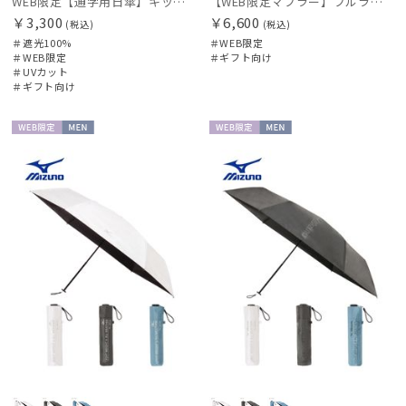
WEB限定【通学用日傘】キッズ日傘 プレーン 遮光100 UV100 耐風
【WEB限定マフラー】フルラ（FURLA）ボリュームマフラー
￥3,300
￥6,600
(税込)
(税込)
＃遮光100%
＃WEB限定
＃WEB限定
＃ギフト向け
＃UVカット
＃ギフト向け
WEB限
MEN
WEB限
MEN
定
定