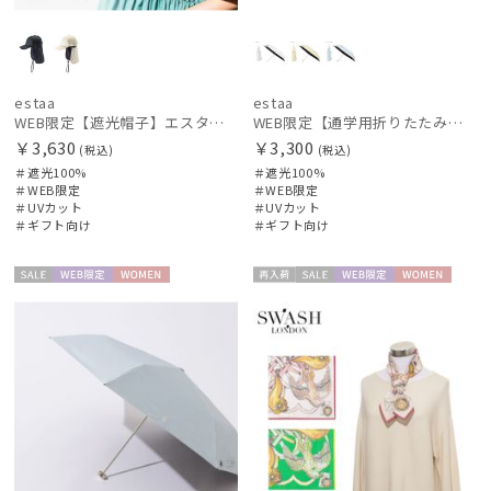
estaa
estaa
WEB限定【遮光帽子】エスタ（estaa）ネックガード付きキャップ UV100 遮光100 遮熱 サイズ調整 手洗いOK
WEB限定【通学用折りたたみ日傘】キッズ日傘 プレーン 遮光100 UV100 耐風
￥3,630
￥3,300
(税込)
(税込)
＃遮光100%
＃遮光100%
＃WEB限定
＃WEB限定
＃UVカット
＃UVカット
＃ギフト向け
＃ギフト向け
セー
WEB限
WOME
再入
セー
WEB限
WOME
ル
定
N
荷
ル
定
N