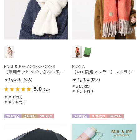
PAUL&JOE ACCESSOIRES
FURLA
【専用ラッピング付きWEB限定マフラー】ポール&ジョー(PAUL & JOE ACCESSOIRES)ビッグリボンマフラー ブランド プレゼント ギフト
【WEB限定マフラー】フルラ (FURLA) シャギーグラデーション ボリュームマフラー200cm×40cm プレゼント ギフト クリスマス
￥6,600
￥7,700
(税込)
(税込)
＃WEB限定
5.0
（2）
＃ギフト向け
＃WEB限定
＃ギフト向け
WEB限
送料無
WOME
WEB限
ギフト
WOME
定
料
N
定
向け
N