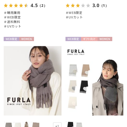
4.5
3.0
（2）
（1）
＃晴雨兼用
＃WEB限定
＃WEB限定
＃UVカット
＃送料無料
＃UVカット
WEB限
WOME
WEB限
ギフト
WOME
定
N
定
向け
N
+1