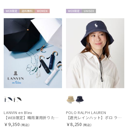
WEB限
送料無
WOME
WEB限
UNISE
定
料
N
定
X
LANVIN en Bleu
POLO RALPH LAUREN
【WEB限定】晴雨兼用折りたたみ日傘 ランバン オン ブルー (LANVIN en Bleu) バンブーフリル 雨の日OK 一級遮光99.99% 遮熱 簡単開閉 UV 晴雨兼用
【遮光レインハット】ポロ ラルフ ローレン (POLO RALPH LAUREN) ワンポイントPP刺繍 レインハット
￥9,350
￥8,250
(税込)
(税込)