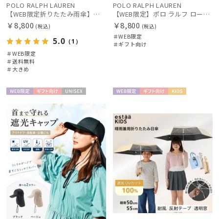
POLO RALPH LAUREN
POLO RALPH LAUREN
【WEB限定折りたたみ雨傘】ポロ ラルフ ローレン（POLO RALPH LAUREN）FLAG ベア 簡単開閉
【WEB限定】ポロ ラルフ ローレン（POLO RALPH LAUREN）遮光レインハット ポロベア
￥8,800
￥8,800
(税込)
(税込)
＃WEB限定
5.0
（1）
＃ギフト向け
＃WEB限定
＃送料無料
＃大きめ
WEB限
ギフト
UNISE
WEB限
ギフト
KIDS
定
向け
X
定
向け