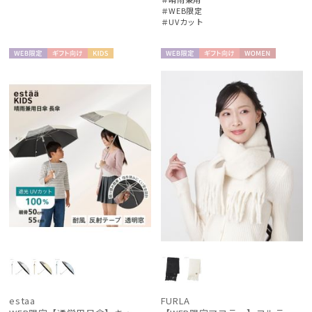
＃WEB限定
＃UVカット
WEB限
ギフト
KIDS
WEB限
ギフト
WOME
定
向け
定
向け
N
estaa
FURLA