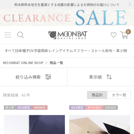
熊本県熊本地方を震源とする地震の影響によるお荷物のお届けについて
0
すべて
日傘
帽子
UV手袋
雨傘
レインアイテム
マフラー・ストール
財布・革小物
MOONBAT ONLINE SHOP
＞
商品一覧
表示
絞り込み検索
表示順
順
検索結果 : 43
件
商品別
カラー別
おすすめ
再入
WEB限
WOME
WEB限
ギフト
UNISE
新着
荷
定
N
定
向け
X
価格の高い
順