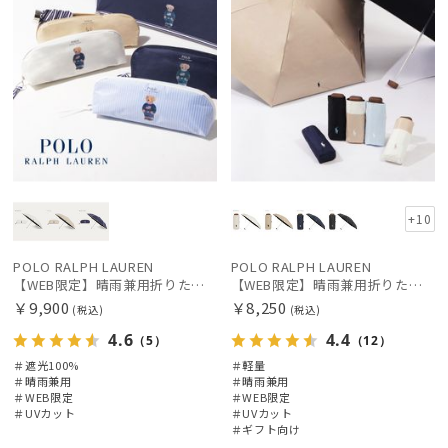
価格の低い
順
人気順
売上点数順
お気に入り
順
+10
POLO RALPH LAUREN
POLO RALPH LAUREN
【WEB限定】晴雨兼用折りたたみ日傘 ポロ ラルフ ローレン（POLO RALPH LAUREN）ワンポイントベア 遮光100 UV100
【WEB限定】晴雨兼用折りたたみ日傘 ポロ ラルフ ローレン ポロポニー刺繍 POLO BEAR 雨の日OK 遮光100% 遮熱 簡単開閉 UV100% 晴雨兼用
￥9,900
￥8,250
(税込)
(税込)
4.6
4.4
（5）
（12）
＃遮光100%
＃軽量
＃晴雨兼用
＃晴雨兼用
＃WEB限定
＃WEB限定
＃UVカット
＃UVカット
＃ギフト向け