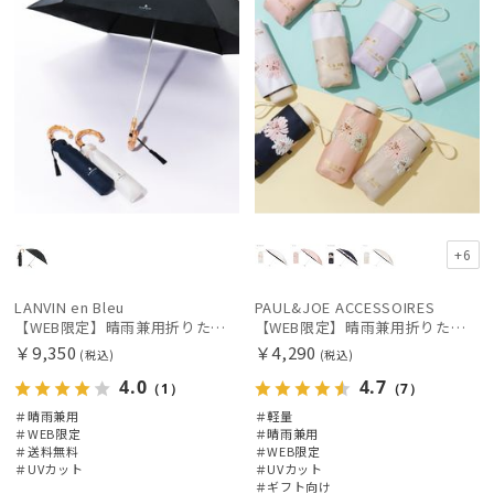
+6
LANVIN en Bleu
PAUL&JOE ACCESSOIRES
【WEB限定】晴雨兼用折りたたみ日傘ランバン オン ブルー (LANVIN en Bleu) バンブーフリル 雨の日OK 一級遮光99.99% 遮熱 簡単開閉 UV 晴雨兼用
【WEB限定】晴雨兼用折りたたみ日傘 ポール&ジョー(PAUL & JOE ACCESSOIRES)クリザンテーム/バイカラー 雨の日OK 一級遮光99.99% 遮熱 簡単開閉 UV 晴雨兼用 可愛い
￥9,350
￥4,290
(税込)
(税込)
4.0
4.7
（1）
（7）
＃晴雨兼用
＃軽量
＃WEB限定
＃晴雨兼用
＃送料無料
＃WEB限定
＃UVカット
＃UVカット
＃ギフト向け