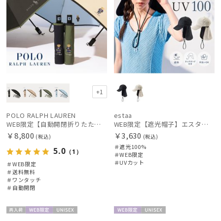
+1
POLO RALPH LAUREN
estaa
WEB限定【自動開閉折りたたみ傘】ポロ ラルフ ローレン（POLO RALPH LAUREN）FLAG ベア ワンタッチ開閉
WEB限定【遮光帽子】エスタ（estaa）サンシェードハット ネックガード付きキャップ UV100 遮光100 遮熱 サイズ調整 手洗いOK
￥8,800
￥3,630
(税込)
(税込)
＃遮光100%
5.0
（1）
＃WEB限定
＃UVカット
＃WEB限定
＃送料無料
＃ワンタッチ
＃自動開閉
再入
WEB限
UNISE
WEB限
UNISE