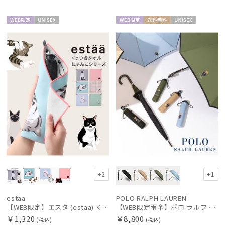
WEB限
UNISE
WEB限
送料無
UNISE
定
X
定
料
X
+2
+1
estaa
POLO RALPH LAUREN
【WEB限定】エスタ (estaa) くっつきタオル ねこ
【WEB限定雨傘】ポロ ラルフ ローレン（POLO RALPH LAUREN）FLAG ベア
￥1,320
￥8,800
(税込)
(税込)