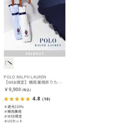
SOLDOUT
POLO RALPH LAUREN
【WEB限定】晴雨兼用折りたたみ日傘 ポロ ラルフ ローレン（POLO RALPH LAUREN）フリル ポロ ベア 遮光100 UV100
￥9,900
(税込)
4.8
（10）
＃遮光100%
＃晴雨兼用
＃WEB限定
＃UVカット