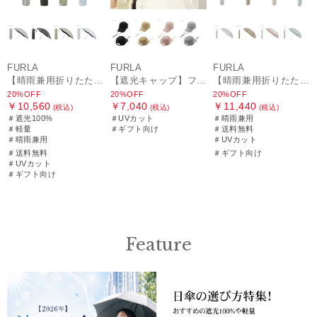
FURLA
FURLA
FURLA
【晴雨兼用折りたたみ日傘】フルラ (FURLA) ジッパー刺繍 遮光100 UV100 軽量
【遮光キャップ】フルラ (FURLA) アーチロゴ キャップ 遮光UV帽子
【晴雨兼用折りたたみ日傘】フルラ (FURLA) パールリボンジャガード 遮光99.99 遮熱 UV99.99
20%OFF
20%OFF
20%OFF
￥10,560
￥7,040
￥11,440
(税込)
(税込)
(税込)
＃遮光100%
＃UVカット
＃晴雨兼用
＃軽量
＃ギフト向け
＃送料無料
＃晴雨兼用
＃UVカット
＃送料無料
＃ギフト向け
＃UVカット
＃ギフト向け
Feature