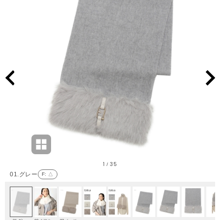
1
35
/
01.グレー
F
: △