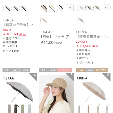
+5
+2
FURLA
【晴雨兼用日傘】フルラ（FURLA）バイカラーカットワーク 遮光100 UV100 軽量
20%OFF
FURLA
FURLA
￥10,560
(税込)
【雨傘】 フルラ (FURLA) カラーボーダー ロゴプリント 長傘 【公式ムーンバット】 レディース 手元チャーム 耐風傘 ジャンプ式 日本製 ギフト 軽量 グラスファイバー
【晴雨兼用日傘】フルラ (FURLA) 切り継ぎグログラン 一級遮光99.99％ 遮熱 UV 晴雨兼用 送料無料 可愛い
＃遮光100%
20%OFF
￥11,000
＃晴雨兼用
(税込)
￥10,560
＃UVカット
(税込)
＃晴雨兼用
＃ギフト向け
＃送料無料
＃UVカット
＃ギフト向け
予約
再入荷
セール
予約
セール
ギフト向け
NEW
セール
送料無料
4
5
6
送料無料
ギフト向け
WOMEN
ギフト向け
WOMEN
WOMEN