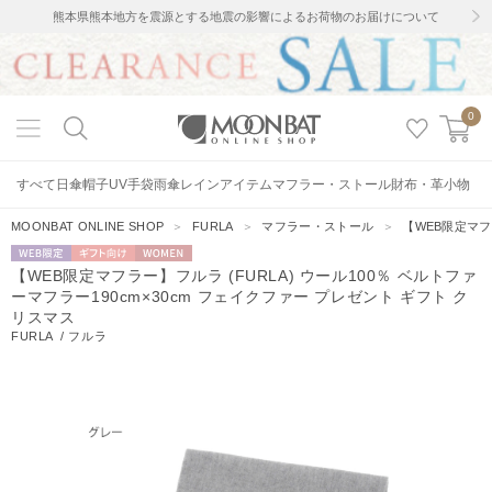
熊本県熊本地方を震源とする地震の影響によるお荷物のお届けについて
0
すべて
日傘
帽子
UV手袋
雨傘
レインアイテム
マフラー・ストール
財布・革小物
MOONBAT ONLINE SHOP
＞
FURLA
＞
マフラー・ストール
＞
【WEB限定マフ
WEB限定
ギフト向
WOMEN
【WEB限定マフラー】フルラ (FURLA) ウール100％ ベルトファ
け
ーマフラー190cm×30cm フェイクファー プレゼント ギフト ク
リスマス
FURLA
/
フルラ
7