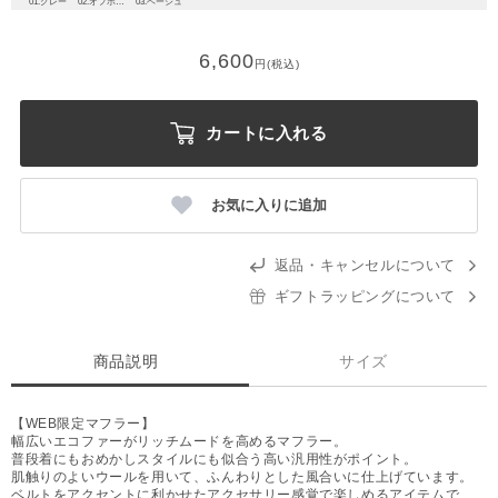
01.グレー
02.オフホワイト
03.ベージュ
6,600
円(税込)
カートに入れる
お気に入りに追加
返品・キャンセルについて
ギフトラッピングについて
商品説明
サイズ
【WEB限定マフラー】
幅広いエコファーがリッチムードを高めるマフラー。
普段着にもおめかしスタイルにも似合う高い汎用性がポイント。
肌触りのよいウールを用いて、ふんわりとした風合いに仕上げています。
ベルトをアクセントに利かせたアクセサリー感覚で楽しめるアイテムで