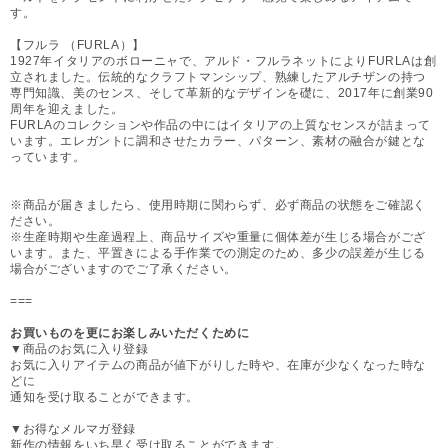
す。
【フルラ （FURLA）】
1927年イタリアのボローニャで、アルド・フルラネットによりFURLAは創
立されました。伝統的なクラフトマンシップ、熟練したアルチザンの持つ
専門知識、美のセンス、そして革新的なデザインを礎に、2017年に創業90
周年を迎えました。
FURLAのコレクションや作品の中にはイタリアの上質なセンスが詰まって
います。エレガントに調和させたカラー、パターン、素材の融合が鍵とな
っています。
※商品が届きましたら、使用時期に関わらず、必ず商品の状態をご確認く
ださい。
※生産時期や生産過程上、商品サイズや重量に個体差が生じる場合がござ
います。また、平置きによる手作業での測定のため、多少の誤差が生じる
場合がございますのでご了承ください。
===
お買いものを更にお楽しみいただくために
▼商品のお気に入り登録
お気に入りアイテムの商品が値下がりした時や、在庫が少なくなった時な
どに
通知を受け取ることができます。
▼お得なメルマガ登録
新作の情報をいち早く受け取ることができます。