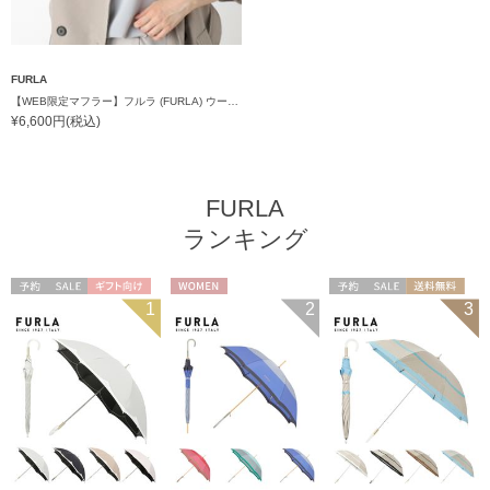
FURLA
【WEB限定マフラー】フルラ (FURLA) ウール100％ ベルトファーマフラー190cm×30cm フェイクファー プレゼント ギフト クリスマス
¥6,600円(税込)
FURLA
ランキング
予約
セール
ギフト向け
WOMEN
予約
セール
送料無料
1
2
3
WOMEN
ギフト向け
WOMEN