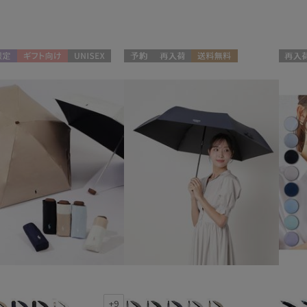
ブランド
ブランド
傘機能
定
ギフト向け
UNISEX
予約
再入荷
送料無料
再入荷
DAKS
晴雨兼用
遮
(74)
UNISEX
ダックス
一級遮光
UV
FURLA
(58)
(7
フルラ
耐風傘
ジャ
Fuwacool®
(3)
フワクール®
紫外線対策
自動
(66)
Gracy
グレイシー
MACKINTOSH
親骨：51～
親骨
PHILOSOPHY
55cm
60c
(10)
マッキントッシュ フィロソフィー
MAGICAL TECH
ギフトにおすす
マジカルテック
め
(1)
masu
マス
+9