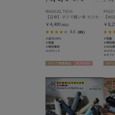
MAGICAL TECH
POLO
【日傘】マジで軽い傘 マジカルテックプロテクション(MAGICAL TECH PROTECTION)50cm 晴雨兼用傘折りたたみ日傘 一級遮光100% UV 軽量 人気 レディース メンズ
￥4,400
￥8,2
(税込)
4.6
（85）
＃遮光100%
＃軽量
＃軽量
＃晴雨兼
＃晴雨兼用
＃WEB
＃UVカット
＃UVカ
＃ギフト
メディア掲載商品
ギフト向け
メディ
UNISEX
UNISEX