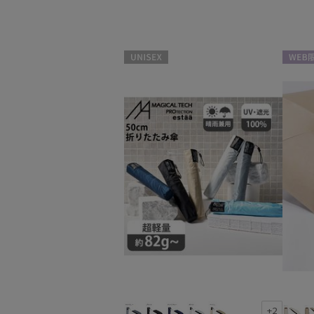
スタイル
カテゴリー
UNISEX
WEB限
雨傘
(12)
日傘
(68)
帽子
(2)
手袋・アームカバー
(2)
+2