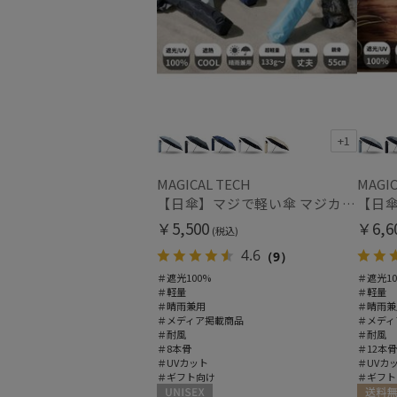
+1
MAGICAL TECH
MAGIC
【日傘】マジで軽い傘 マジカルテックプロテクション（MAGICAL TECH PROTECTION）Tough W rib55cm 耐風 軽量 遮光100
￥5,500
￥6,6
(税込)
4.6
（9）
＃遮光100%
＃遮光10
＃軽量
＃軽量
＃晴雨兼用
＃晴雨兼
＃メディア掲載商品
＃メディ
＃耐風
＃耐風
＃8本骨
＃12本骨
＃UVカット
＃UVカ
＃ギフト向け
＃ギフト