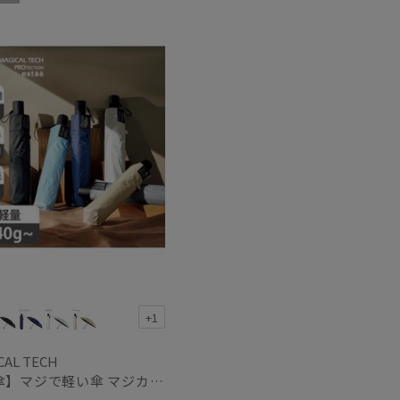
X
セール
もうすぐ
再入荷
+1
CAL TECH
【日傘】マジで軽い傘 マジカルテックプロテクション(MAGICAL TECH PROTECTION) 58cm 晴雨兼用傘自動開閉折りたたみ日傘 一級遮光100% UV 軽量 機能性 大きめ 人気