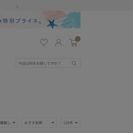
Gmailをお使いのお客様
0
お気
ロ
カー
に入
グ
ト
り
イ
ン
検
索
キッズ
庫無し
おすすめ順
120件