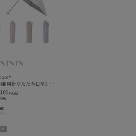
cool®
【晴雨兼用折りたたみ日傘】フワクール®ホワイト（Fuwacool® White）ラインフラワー 遮光100 UV100
100
(税込)
00%
兼用
ット
X