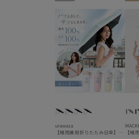
UNISEX
送料無
urawaza
MACK
【晴雨兼用折りたたみ日傘】パッとさして、サッとしまえる傘コワザ(kowaza) ボーダー 50 遮光100% UV100%