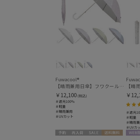
Fuwacool®
Fuwac
【晴雨兼用日傘】フワクール®ホワイト（Fuwacool® White）ボタニカルグリッター 遮光100 UV100
￥12,100
￥12,
(税込)
＃遮光100%
＃軽量
＃晴雨兼用
＃遮光10
＃UVカット
＃軽量
＃晴雨兼
＃UVカ
予約
再入荷
セール
送料無料
WEB限