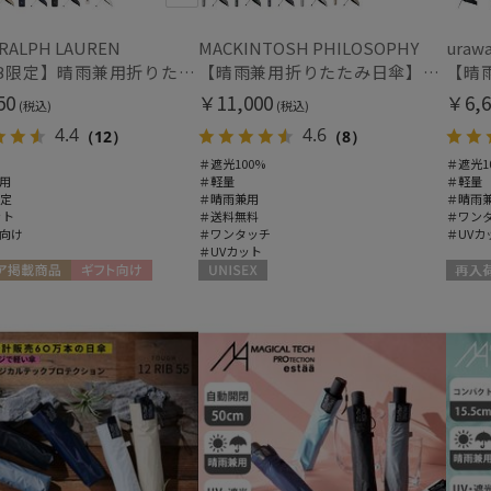
MIRACLE TECH
手袋・アームカバー
ミラクルテック
 RALPH LAUREN
MACKINTOSH PHILOSOPHY
uraw
PAUL&JOE ACCESSOIRES
紫外線対策
ショ
(2)
【WEB限定】晴雨兼用折りたたみ日傘 ポロ ラルフ ローレン ポロポニー刺繍 POLO BEAR 雨の日OK 遮光100% 遮熱 簡単開閉 UV100% 晴雨兼用
【晴雨兼用折りたたみ日傘】マッキントッシュ フィロソフィー (MACKINTOSH PHILOSOPHY) バーブレラ サンプロテクト（SUNPROTECT）自動開閉 遮光100
ポールアンドジョー アクセソワ
50
￥11,000
￥6,6
(税込)
(税込)
指無し
UV
POLO RALPH LAUREN
(2)
4.4
4.6
（12）
（8）
ポロ ラルフ ローレン
＃遮光100%
＃遮光1
urawaza
用
＃軽量
＃軽量
ウラワザ
限定
＃晴雨兼用
＃晴雨
その他
ット
＃送料無料
＃ワン
向け
＃ワンタッチ
＃UVカ
WEB限定
メデ
(3)
＃UVカット
(3)
ア掲載商品
ギフト向け
UNISEX
再入荷
ギフトにおすす
め
(18)
カラー