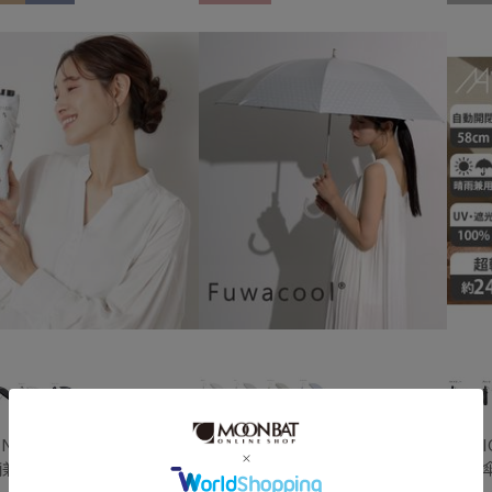
料
MEN
WOMEN
通常
UNISE
入荷状況
予約
新着
INTOSH PHILOSOPHY
Fuwacool®
MAGI
【晴雨兼用折りたたみ日傘】マッキントッシュ フィロソフィー (MACKINTOSH PHILOSOPHY)コーギー 雨の日OK 軽量 遮光100％ 遮熱 UV
【晴雨兼用日傘】フワクール®ホワイト（Fuwacool® White）ジオメタリックラメ 遮光100 UV100