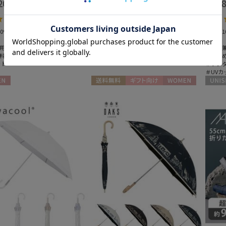
200
￥12,100
￥5,8
(税込)
(税込)
＃遮光100%
5.0
（8）
＃軽量
＃晴雨兼用
0%
＃遮光1
＃UVカット
＃軽量
用
＃晴雨
料
＃大き
ット
＃ワン
＃UVカ
N
送料無料
ギフト向け
WOMEN
UNISE