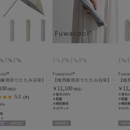
ool®
Fuwacool®
Fuwa
【晴雨兼用折りたたみ日傘】フワクール®ホワイト（Fuwacool® White）ボタニカルグリッター 遮光100 UV100
【晴雨兼用折りたたみ日傘】フワクール®ホワイト（Fuwacool® White）グリッターリボン 遮光100 UV100
100
￥12,100
￥12,
(税込)
(税込)
＃遮光100%
＃遮光1
5.0
（1）
＃軽量
＃軽量
＃晴雨兼用
＃晴雨
0%
＃UVカット
＃UVカ
用
ット
定
UNISEX
UNISEX
UNISE