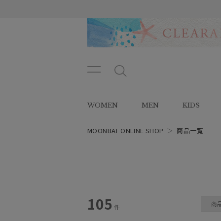
メニ
メ
ュー
ニ
ボタ
ュ
WOMEN
MEN
KIDS
ン
ー
ボ
タ
MOONBAT ONLINE SHOP
＞
商品一覧
ン
レディース
105
商
件