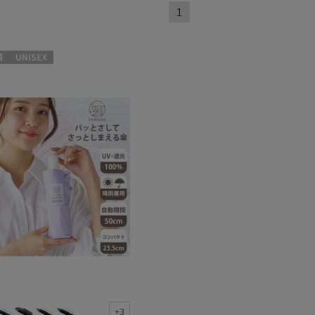
1
UNISEX
熱
遮光
(58)
(17)
軽量
9)
(70)
ンプ式
暑さ対策
(4)
(67)
開閉傘
親骨：～50cm
(3)
(70)
：56～
簡単開閉傘
(17)
m
(1)
+3