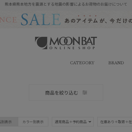
熊本県熊本地方を震源とする地震の影響によるお荷物のお届けについて
雨傘・日傘・マフラー・ストール・
帽子の通販｜MOONBAT ONLINE
SHOP（ムーンバットオンラインシ
CATEGORY
BRAND
ョップ）
商品を絞り込む
メンズ
品別表示
カラー別表示
通常商品＋予約商品
在庫あり＋取寄＋在