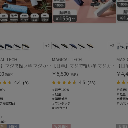
価格・割引率
価格 (円)
+2
+2
AL TECH
MAGICAL TECH
MAGI
割引率 (%)
【日傘】マジで軽い傘 マジカルテックプロテクション（MAGICAL TECH PROTECTION）Tough 12 rib55cm
【日傘】マジで軽い傘 マジカルテックプロテクション(MAGICAL TECH PROTECTION) 50cm 晴雨兼用傘自動開閉折りたたみ日傘 一級遮光100% UV 軽量 機能性 人気
00
￥5,500
￥4,4
(税込)
(税込)
4.4
4.5
（9）
（23）
0%
＃遮光100%
＃遮光1
＃軽量
＃軽量
在庫表示
用
＃晴雨兼用
＃晴雨
ア掲載商品
＃ワンタッチ
＃UVカ
在庫あり
＃UVカット
ット
販売状況
向け