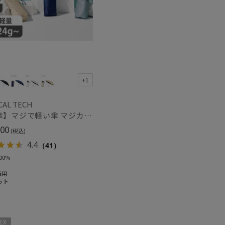
+1
～
CAL TECH
【日傘】マジで軽い傘 マジカルテックプロテクション(MAGICAL TECH PROTECTION)5flat 晴雨兼用傘折りたたみ日傘 一級遮光100% UV 軽量 コンパクト持ち運びに便利 人気
00
～
(税込)
4.4
（41）
00%
兼用
ット