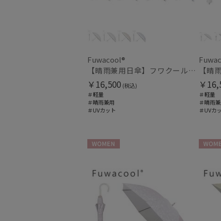
Fuwacool®
Fuwac
【晴雨兼用日傘】フワクール®ホワイト（Fuwacool® White）バイカラー 1級遮光 遮熱 UV99%以上
￥16,500
￥16,
(税込)
＃軽量
＃軽量
＃晴雨兼用
＃晴雨兼
＃UVカット
＃UVカ
WOMEN
WOME