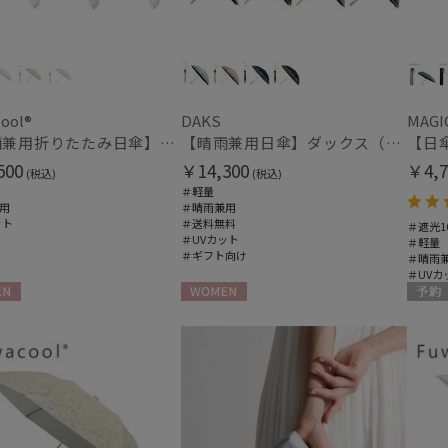
ool®
DAKS
MAGI
【晴雨兼用折りたたみ日傘】フワクール®ホワイト（Fuwacool® White）トーンonトーン 1級遮光 遮熱 UV99%以上
【晴雨兼用日傘】ダックス（DAKS）街並み 遮光99.99％ UV99％ 軽量
500
￥14,300
￥4,7
(税込)
(税込)
＃軽量
用
＃晴雨兼用
ット
＃送料無料
＃遮光1
＃UVカット
＃軽量
＃ギフト向け
＃晴雨
＃UVカ
N
WOMEN
予約