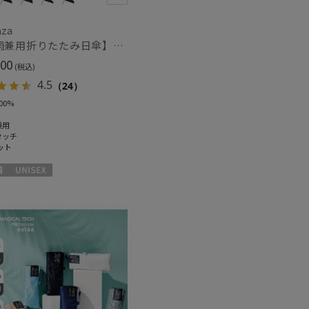
aza
ート丈
ミディアム丈
(1)
(1)
【晴雨兼用折りたたみ日傘】パッとさして、サッとしまえる傘コワザ(kowaza) プレーン 50 遮光100% UV100% 自動開閉傘 ワンタッチ
00
(税込)
カット
(2)
4.5
（24）
00%
兼用
タッチ
ット
ィアで話題
日本製
(1)
UNISEX