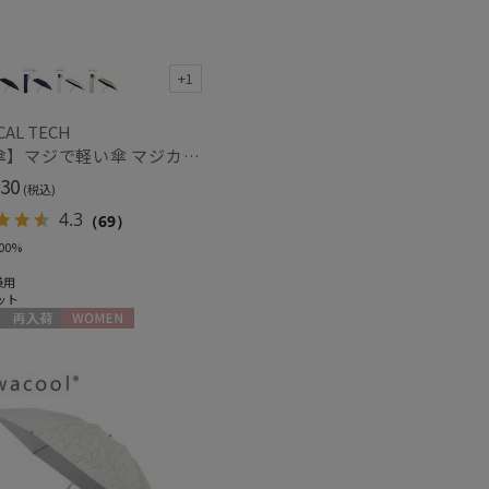
+1
CAL TECH
【日傘】マジで軽い傘 マジカルテックプロテクション(MAGICAL TECH PROTECTION)55cm 晴雨兼用傘折りたたみ日傘 一級遮光100% UV 軽量 スリム レディース メンズ
30
(税込)
4.3
（69）
00%
兼用
ット
再入荷
WOMEN