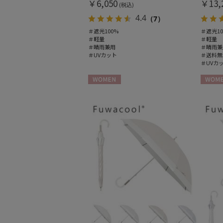
￥6,050
￥13,
(税込)
4.4
（7）
＃遮光100%
＃遮光10
＃軽量
＃軽量
＃晴雨兼用
＃晴雨兼
＃UVカット
＃送料無
＃UVカ
WOMEN
WOME