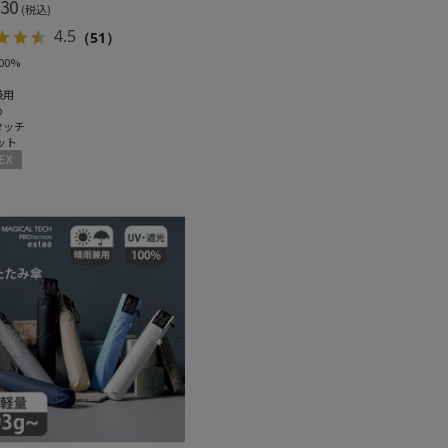
30
(税込)
4.5
（51）
00%
兼用
め
タッチ
ット
X