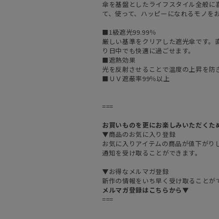
傘を基盤としたライフスタイル全般に
て、使って、ハッピーになれるモノを
■1級遮光99.99％
厳しい基準をクリアした遮光傘です。直
り日中でも快適に過ごせます。
■遮熱効果
光を反射させることで温度の上昇を防
■ＵＶ遮蔽率99％以上
===
お買いものを更にお楽しみいただくた
▼商品のお気に入り登録
お気に入りアイテムの商品が値下がり
通知を受け取ることができます。
▼お得なメルマガ登録
新作の情報をいち早く受け取ることが
メルマガ登録はこちらから▼
===