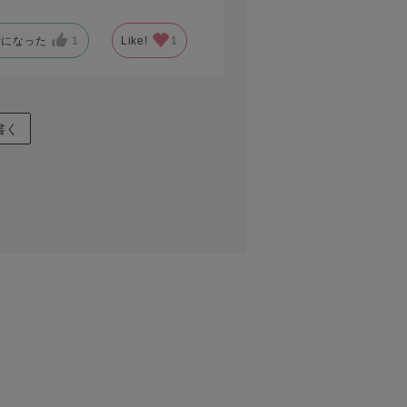
考になった
1
Like!
1
書く