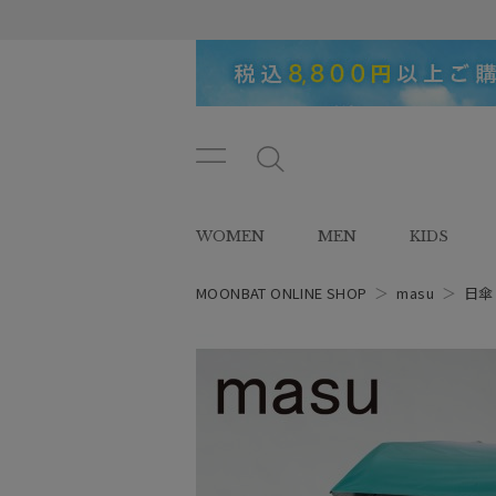
メニ
メ
ュー
ニ
ボタ
ュ
WOMEN
MEN
KIDS
ン
ー
ボ
タ
MOONBAT ONLINE SHOP
＞
masu
＞
日傘
ン