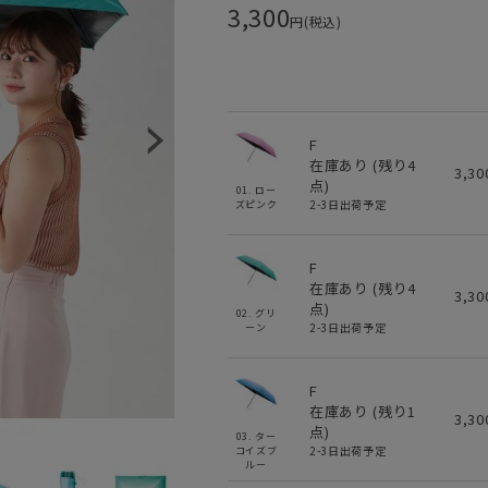
3,300
円(税込)
F
在庫あり (残り
4
3,3
点)
01. ロー
2-3日出荷予定
ズピンク
F
在庫あり (残り
4
3,3
点)
02. グリ
2-3日出荷予定
ーン
F
在庫あり (残り
1
3,3
点)
03. ター
2-3日出荷予定
コイズブ
ルー