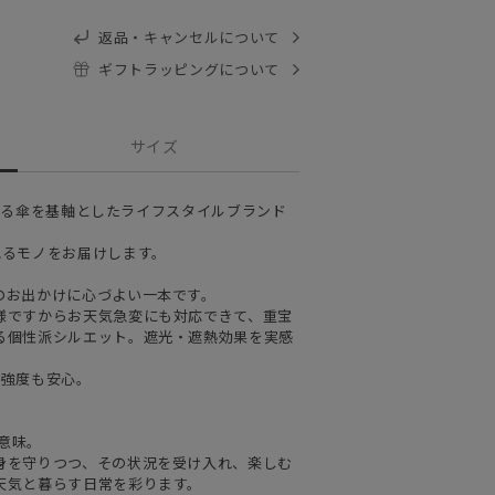
返品・キャンセルについて
ギフトラッピングについて
サイズ
展開する傘を基軸としたライフスタイルブランド
れるモノをお届けします。
のお出かけに心づよい一本です。
様ですからお天気急変にも対応できて、重宝
る個性派シルエット。遮光・遮熱効果を実感
で強度も安心。
の意味。
身を守りつつ、その状況を受け入れ、楽しむ
天気と暮らす日常を彩ります。