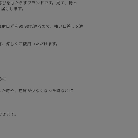
喜びをもたらすブランドです。見て、持っ
お届けします。
射日光を99.99％遮るので、強い日差しを遮
ぎ、涼しくご使用いただけます。
めに
した時や、在庫が少なくなった時などに
できます。