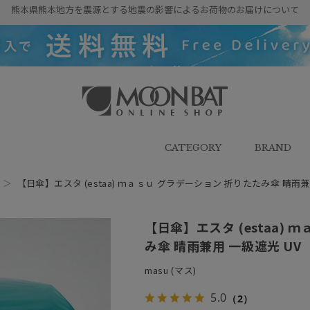
熊本県熊本地方を震源とする地震の影響によるお荷物のお届けについて
雨傘・日傘・マフラー・ストール・
帽子の通販｜MOONBAT ONLINE
SHOP（ムーンバットオンラインシ
CATEGORY
BRAND
ョップ）
＞
【日傘】エスタ (estaa) ｍａｓｕ グラデーション 折りたたみ傘 晴雨兼
【日傘】エスタ (estaa)
み傘 晴雨兼用 一級遮光 UV
masu (マス)
5.0
（2）