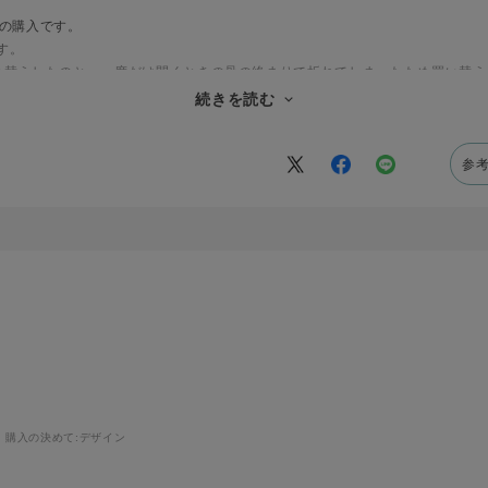
目の購入です。
す。
い替えしたのと、一度だけ開くときの骨の絡まりで折れてしまったため買い替え
少ないのと、折りたたむのが断然楽なのが気に入っています。
続きを読む
とも多く、お揃いで買っている方もいます。
参
購入の決めて:
デザイン