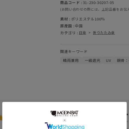
商品コード :
31-230-30207-05
(お問い合わせの際には、上記品番をお伝
素材 :
ポリエステル100％
原産国 :
中国
カテゴリ :
日傘
>
折りたたみ傘
関連キーワード
晴雨兼用
一級遮光
UV
親骨：
5.0
★
5
★
4
★
3