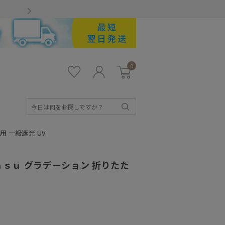
Gmailをお使いのお客様
0
お気
ロ
カー
に入
グ
ト
り
イ
ン
検
索
用 一級遮光 UV
 ｍａｓｕ グラデーション 折りたた