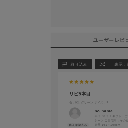
ユーザーレビ
絞り込み
表示：
リピ5本目
色：02. グリーン
サイズ：F
no name
年代:
30代
ギフト・ご
シーン:
ご自宅用：その
身長:
161～165cm