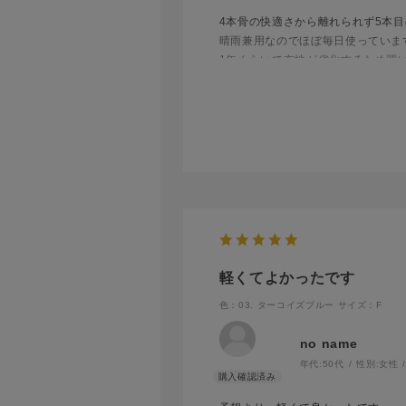
4本骨の快適さから離れられず5本
晴雨兼用なのでほぼ毎日使っていま
1年くらいで布地が劣化するため買
骨が少ないため他者に刺さる心配が
個性的なので友人から褒められるこ
軽くてよかったです
色：03. ターコイズブルー
サイズ：F
no name
年代:
50代
性別:
女性