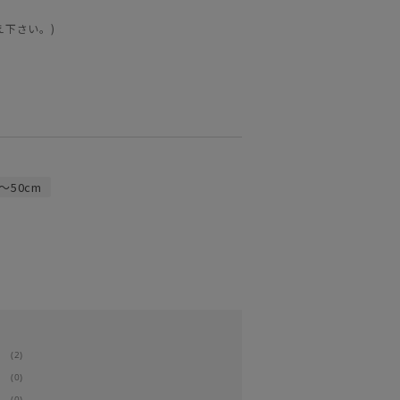
え下さい。)
～50cm
(2)
(0)
(0)