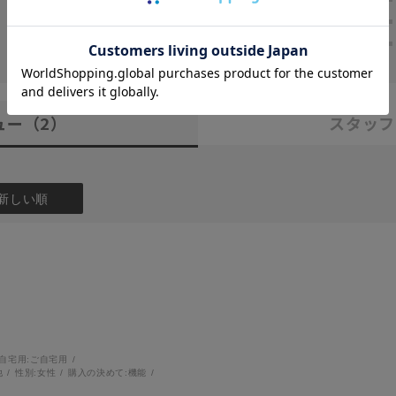
2
レビュー件数：
件
★
2
★
1
ュー
（2）
スタッフ
新しい順
自宅用:
ご自宅用
他
性別:
女性
購入の決めて:
機能