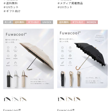
＃送料無料
＃メディア掲載商品
＃UVカット
＃UVカット
＃ギフト向け
再入
送料無
ギフト
UNISE
送料無
ギフト
WOME
荷
料
向け
X
料
向け
N
Fuwacool®
Fuwacool®