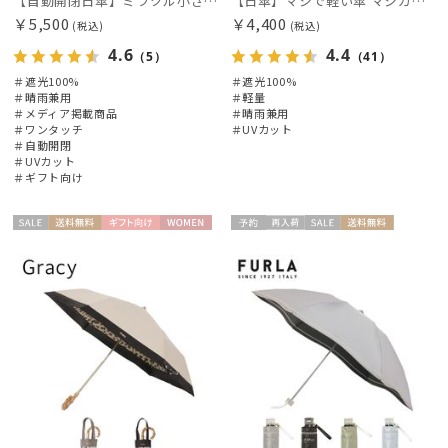
【自動開閉日傘】ミラクル小さい傘 ミラクルテックプロ (MIRACLE TECH Pro) 晴雨兼用 遮光100 ワンタッチ開閉
【日傘】マジで軽い傘 マジカルテックプロテクション(MAGICAL TECH PROTECTION)5flat 晴雨兼用傘折りたたみ日傘 一級遮光100% UV 軽量 コンパクト持ち運びに便利 人気
￥5,500
￥4,400
(税込)
(税込)
4.6
4.4
（5）
（41）
＃遮光100%
＃遮光100%
＃晴雨兼用
＃軽量
＃メディア掲載商品
＃晴雨兼用
＃ワンタッチ
＃UVカット
＃自動開閉
＃UVカット
＃ギフト向け
セー
送料無
ギフト
WOME
予約
再入
セー
送料無
ギフト
WOME
ル
料
向け
N
荷
ル
料
向け
N