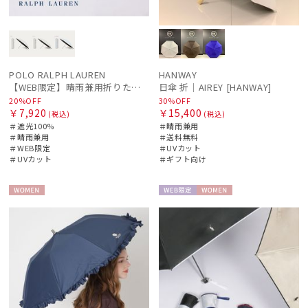
POLO RALPH LAUREN
HANWAY
【WEB限定】晴雨兼用折りたたみ日傘 ポロ ラルフ ローレン（POLO RALPH LAUREN）ストライプ刺繍 遮光100 UV100
日傘 折｜AIREY [HANWAY]
20%OFF
30%OFF
￥7,920
￥15,400
(税込)
(税込)
＃遮光100%
＃晴雨兼用
＃晴雨兼用
＃送料無料
＃WEB限定
＃UVカット
＃UVカット
＃ギフト向け
WOME
WEB限
WOME
N
定
N