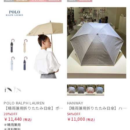
セー
送料無
ギフト
WOME
セー
WOME
ル
料
向け
N
ル
N
POLO RALPH LAUREN
HANWAY
【晴雨兼用折りたたみ日傘】ポロ ラルフ ローレン (POLO RALPH LAUREN) 無地刺繍 遮光 遮熱 UV 晴雨兼用
【晴雨兼用折りたたみ日傘】ハンウェイ (HANWAY) Socal Gir（ソーカル・ガール） 暑さ対策、紫外線対策、親骨：～50cm 雨の日OK 遮光 UV 晴雨兼用
20%OFF
54%OFF
￥11,440
￥11,000
(税込)
(税込)
＃晴雨兼用
＃送料無料