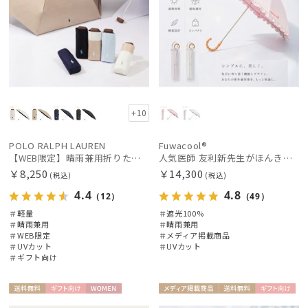
販売状況
入荷状況
+10
POLO RALPH LAUREN
Fuwacool®
【WEB限定】晴雨兼用折りたたみ日傘 ポロ ラルフ ローレン ポロポニー刺繍 POLO BEAR 雨の日OK 遮光100% 遮熱 簡単開閉 UV100% 晴雨兼用
人気医師 友利新先生がほんきで作った”絶対に忘れない誰でも日傘” エレガント派のバンブーフリル【晴雨兼用折日傘】フワクール® (Fuwacool®) 雨の日OK 軽量 遮光100% UV100％
￥8,250
￥14,300
(税込)
(税込)
4.4
4.8
（12）
（49）
＃軽量
＃遮光100%
＃晴雨兼用
＃晴雨兼用
＃WEB限定
＃メディア掲載商品
＃UVカット
＃UVカット
＃ギフト向け
送料無
ギフト
WOME
メディア掲
送料無
ギフト