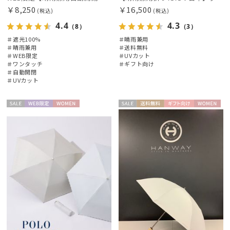
￥8,250
￥16,500
(税込)
(税込)
4.4
4.3
（8）
（3）
＃遮光100%
＃晴雨兼用
＃晴雨兼用
＃送料無料
＃WEB限定
＃UVカット
＃ワンタッチ
＃ギフト向け
＃自動開閉
＃UVカット
セー
WEB限
WOME
セー
送料無
ギフト
WOME
ル
定
N
ル
料
向け
N