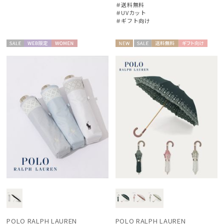
＃送料無料
＃UVカット
＃ギフト向け
セー
WEB限
WOME
NEW
セー
送料無
ギフト
WOME
ル
定
N
ル
料
向け
N
POLO RALPH LAUREN
POLO RALPH LAUREN