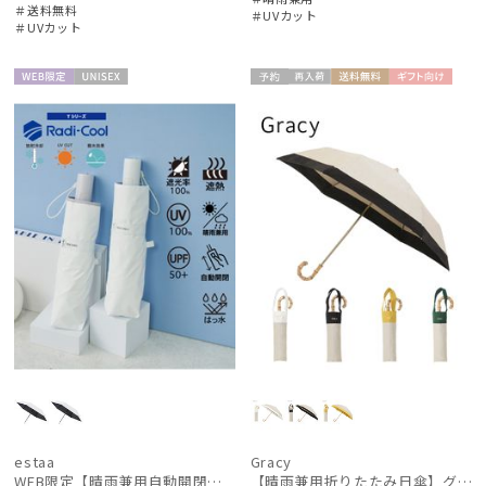
＃送料無料
＃UVカット
＃UVカット
WEB限
UNISE
予約
再入
送料無
ギフト
WOME
定
X
荷
料
向け
N
件
estaa
Gracy
WEB限定【晴雨兼用自動開閉日傘】エスタ(estaa)REIKYAKUパラソル 55㎝ ラディクール 遮光100 UV100 ワンタッチ開閉
【晴雨兼用折りたたみ日傘】グレイシー (Gracy) Natural bicolor 遮光99% 遮熱 UV99％ 簡単開閉