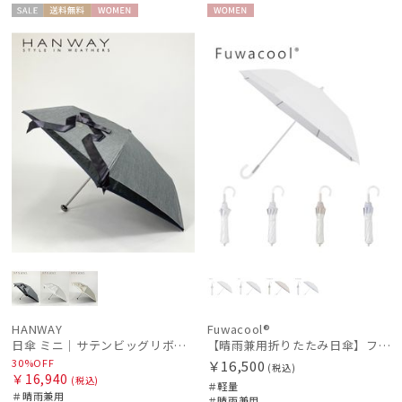
セー
送料無
WOME
WOME
ル
料
N
N
HANWAY
Fuwacool®
日傘 ミニ｜サテンビッグリボン [HANWAY]
【晴雨兼用折りたたみ日傘】フワクール®ホワイト（Fuwacool® White）トーンonトーン 1級遮光 遮熱 UV99%以上
30%OFF
￥16,500
(税込)
￥16,940
(税込)
＃軽量
＃晴雨兼用
＃晴雨兼用