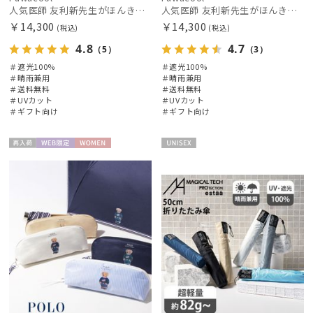
人気医師 友利新先生がほんきで作った”絶対に忘れない誰でも日傘” 55【晴雨兼用折りたたみ日傘】フワクール® (Fuwacool®) 雨の日OK 軽量 遮光100% UV100%
人気医師 友利新先生がほんきで作った”絶対に忘れない誰でも日傘” エレガント派のバンブーフリル【晴雨兼用日傘】フワクール® (Fuwacool®) 雨の日OK 軽量 遮光100% UV100％
￥14,300
￥14,300
(税込)
(税込)
4.8
4.7
（5）
（3）
＃遮光100%
＃遮光100%
＃晴雨兼用
＃晴雨兼用
絞り込み
＃送料無料
＃送料無料
＃UVカット
＃UVカット
＃ギフト向け
＃ギフト向け
再入
WEB限
WOME
UNISE
荷
定
N
X
レディース
メンズ
キッズ
カテゴリー
ブランド
傘機能