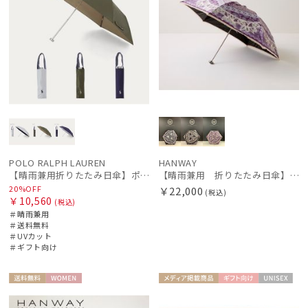
POLO RALPH LAUREN
HANWAY
【晴雨兼用折りたたみ日傘】ポロ ラルフ ローレン (POLO RALPH LAUREN) 無地POLOPONY刺繍 遮光 遮熱 UV
【晴雨兼用 折りたたみ日傘】ハンウェイ（ＨＡＮＷＡＹ）Vestido de frida（べスティード・デ・フリーダ）
20%OFF
￥22,000
(税込)
￥10,560
(税込)
＃晴雨兼用
＃送料無料
＃UVカット
＃ギフト向け
送料無
WOME
メディア掲
ギフト
UNISE
料
N
載商品
向け
X