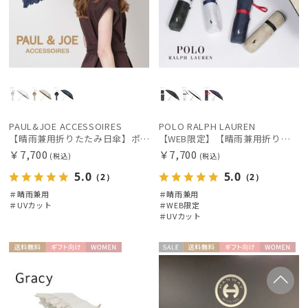
PAUL&JOE ACCESSOIRES
POLO RALPH LAUREN
【晴雨兼用折りたたみ日傘】ポール & ジョー (PAUL & JOE ACCESSOIRES) クリザンテームワンポイントフリル 一級遮光99.99% 遮熱 UV 晴雨兼用
【WEB限定】【晴雨兼用折りたたみ日傘】ポロ ラルフ ローレン (POLO RALPH LAUREN) 遮熱 UV 晴雨兼用
￥7,700
￥7,700
(税込)
(税込)
5.0
5.0
（2）
（2）
＃晴雨兼用
＃晴雨兼用
＃UVカット
＃WEB限定
＃UVカット
送料無
ギフト
WOME
セー
送料無
ギフト
WOME
料
向け
N
ル
料
向け
N