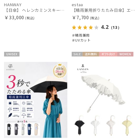
HANWAY
estaa
【日傘】 ヘレンカミンスキー（HELEN KAMINSKI） X ハンウェイ (HANWAY) コラボ プロヴァンスタイプ 麻無地 ラフィアコード 折りたたみ傘 曲がり手元 純パラソル
【晴雨兼用折りたたみ日傘】エスタ(estaa)REIKYAKUパラソル 54㎝ 世界初の放射冷却素材ラディクール 遮光100 UV100 耐風
￥33,000
￥7,700
(税込)
(税込)
4.2
（13）
＃晴雨兼用
＃UVカット
UNISE
セー
送料無
ギフト
WOME
X
ル
料
向け
N