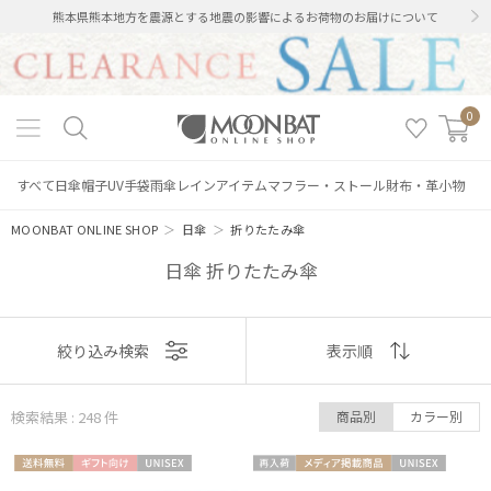
熊本県熊本地方を震源とする地震の影響によるお荷物のお届けについて
0
すべて
日傘
帽子
UV手袋
雨傘
レインアイテム
マフラー・ストール
財布・革小物
MOONBAT ONLINE SHOP
＞
日傘
＞
折りたたみ傘
日傘 折りたたみ傘
表示
絞り込み検索
表示順
順
検索結果 : 248
件
商品別
カラー別
おすすめ
送料無
ギフト
UNISE
再入
メディア掲
UNISE
新着