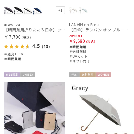
+1
urawaza
LANVIN en Bleu
【晴雨兼用折りたたみ日傘】ウラワザ（urawaza） 無地 55㎝ 折りたたみ傘 晴雨兼用 100%遮光 UV100%
【日傘】ランバン オン ブルー (LANVIN en Bleu) ラッフルフリル ショート折りたたみ傘 楽折り
20%OFF
￥7,700
(税込)
￥9,680
(税込)
4.5
（13）
＃晴雨兼用
＃送料無料
＃遮光100%
＃UVカット
＃晴雨兼用
＃ギフト向け
WEB限
UNISE
予約
送料無
WOME
定
X
料
N