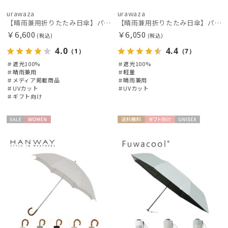
urawaza
urawaza
【晴雨兼用折りたたみ日傘】パッとさして、サッとしまえる傘コワザ(kowaza) ライトボーダー 50 遮光100% UV100%
【晴雨兼用折りたたみ日傘】パッとさして、サッとしまえる傘コワザ(kowaza) ボーダー 50 遮光100% UV100%
￥6,600
￥6,050
(税込)
(税込)
4.0
4.4
（1）
（7）
＃遮光100%
＃遮光100%
＃晴雨兼用
＃軽量
＃メディア掲載商品
＃晴雨兼用
＃UVカット
＃UVカット
＃ギフト向け
セー
WOME
送料無
ギフト
UNISE
ル
N
料
向け
X