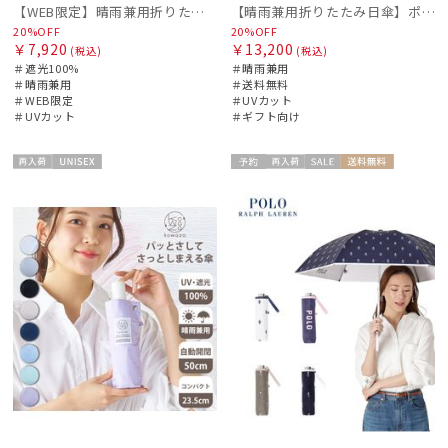
【WEB限定】晴雨兼用折りたたみ日傘 ポロ ラルフ ローレン（POLO RALPH LAUREN）シャンブレーレース 遮光100 UV100
【晴雨兼用折りたたみ日傘】ポロ ラルフ ローレン (POLO RALPH LAUREN) フローラル刺繍 遮光 遮熱 UV
20%OFF
20%OFF
￥7,920
￥13,200
(税込)
(税込)
＃遮光100%
＃晴雨兼用
＃晴雨兼用
＃送料無料
＃WEB限定
＃UVカット
＃UVカット
＃ギフト向け
再入
UNISE
予約
再入
セー
送料無
ギフト
WOME
荷
X
荷
ル
料
向け
N