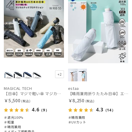
+2
MAGICAL TECH
estaa
【日傘】マジで軽い傘 マジカルテックプロテクション（MAGICAL TECH PROTECTION）Tough W rib55cm 耐風 軽量 遮光100
【晴雨兼用折りたたみ日傘】エスタ(estaa)REIKYAKUパラソル 大きめ60㎝ 世界初の放射冷却素材ラディクール 遮光100 UV100 耐風
￥5,500
￥8,250
(税込)
(税込)
4.6
4.3
（9）
（14）
＃遮光100%
＃晴雨兼用
＃軽量
＃UVカット
＃晴雨兼用
＃メディア掲載商品