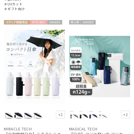
＃UVカット
＃ギフト向け
メディア掲
ギフト
UNISE
再入
UNISE
載商品
向け
X
荷
X
+2
+2
MIRACLE TECH
MAGICAL TECH