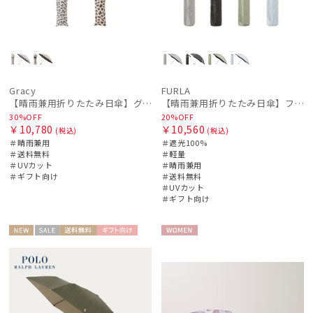
Gracy
FURLA
【晴雨兼用折りたたみ日傘】グレイシー (Gracy) Leopard Back Print 一級遮光99.99% 遮熱 UV99％ 簡単開閉
【晴雨兼用折りたたみ日傘】フルラ (FURLA) ジッパー刺繍 遮光100 UV100 軽量
30%OFF
20%OFF
￥10,780
￥10,560
(税込)
(税込)
＃晴雨兼用
＃遮光100%
＃送料無料
＃軽量
＃UVカット
＃晴雨兼用
＃ギフト向け
＃送料無料
＃UVカット
＃ギフト向け
NEW
セー
送料無
ギフト
WOME
WOME
ル
料
向け
N
N