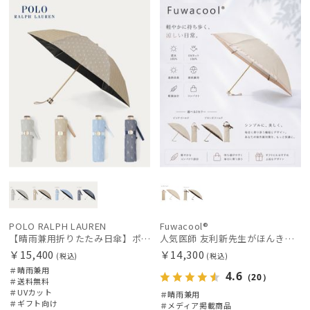
WOME
料
向け
N
載商品
料
向け
N
POLO RALPH LAUREN
Fuwacool®
【晴雨兼用折りたたみ日傘】ポロ ラルフ ローレン (POLO RALPH LAUREN) 先染めジャガード 遮光 UV 遮熱
人気医師 友利新先生がほんきで作った”絶対に忘れない誰でも日傘” 55【晴雨兼用折りたたみ日傘】フワクール® (Fuwacool®) 雨の日OK 軽量 遮光100% UV100%
￥15,400
￥14,300
(税込)
(税込)
＃晴雨兼用
4.6
（20）
＃送料無料
＃UVカット
＃晴雨兼用
＃ギフト向け
＃メディア掲載商品