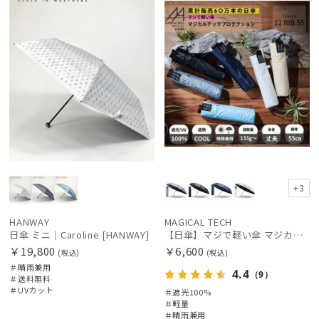
+3
HANWAY
MAGICAL TECH
日傘 ミニ｜Caroline [HANWAY]
【日傘】マジで軽い傘 マジカルテックプロテクション（MAGICAL TECH PROTECTION）Tough 12 rib55cm
￥19,800
￥6,600
(税込)
(税込)
＃晴雨兼用
4.4
（9）
＃送料無料
＃UVカット
＃遮光100%
＃軽量
＃晴雨兼用