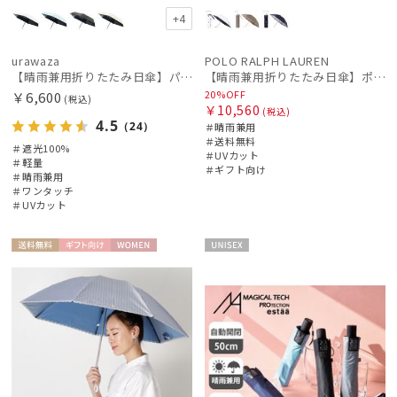
+4
urawaza
POLO RALPH LAUREN
【晴雨兼用折りたたみ日傘】パッとさして、サッとしまえる傘コワザ(kowaza) プレーン 50 遮光100% UV100% 自動開閉傘 ワンタッチ
【晴雨兼用折りたたみ日傘】ポロ ラルフ ローレン (POLO RALPH LAUREN) カラーベア 遮光 遮熱 UV 晴雨兼用
20%OFF
￥6,600
(税込)
￥10,560
(税込)
4.5
（24）
＃晴雨兼用
＃送料無料
＃遮光100%
＃UVカット
＃軽量
＃ギフト向け
＃晴雨兼用
＃ワンタッチ
＃UVカット
送料無
ギフト
WOME
UNISE
料
向け
N
X