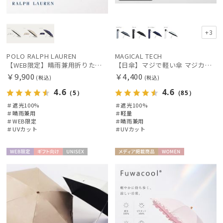
マフラー・ストール・スカーフ
+3
帽子
POLO RALPH LAUREN
MAGICAL TECH
【WEB限定】晴雨兼用折りたたみ日傘 ポロ ラルフ ローレン（POLO RALPH LAUREN）ワンポイントベア 遮光100 UV100
【日傘】マジで軽い傘 マジカルテックプロテクション(MAGICAL TECH PROTECTION)50cm 晴雨兼用傘折りたたみ日傘 一級遮光100% UV 軽量 人気 レディース メンズ
￥9,900
￥4,400
(税込)
(税込)
手袋・アームカバー
4.6
4.6
（5）
（85）
＃遮光100%
＃遮光100%
その他
＃晴雨兼用
＃軽量
＃WEB限定
＃晴雨兼用
＃UVカット
＃UVカット
カラー
WEB限
ギフト
UNISE
メディア掲
WOME
定
向け
X
載商品
N
価格・割引率
在庫表示