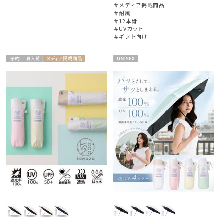
＃メディア掲載商品
＃耐風
＃12本骨
＃UVカット
＃ギフト向け
予約
再入
メディア掲
UNISE
ギフト
UNISE
荷
載商品
X
向け
X