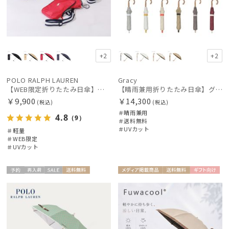
+2
+2
POLO RALPH LAUREN
Gracy
【WEB限定折りたたみ日傘】ポロ ラルフ ローレン(POLO RALPH LAUREN)ワンポイントポロ刺繍×サコッシュ 遮光100% UV100%
【晴雨兼用折りたたみ日傘】グレイシー (Gracy) Accent color 一級遮光99.99% 遮熱 簡単開閉 UV 晴雨兼用
￥9,900
￥14,300
(税込)
(税込)
＃晴雨兼用
4.8
（9）
＃送料無料
＃UVカット
＃軽量
＃WEB限定
＃UVカット
予約
再入
セー
送料無
メディア掲
送料無
ギフト
ギフト
WOME
WOME
荷
ル
料
載商品
料
向け
向け
N
N