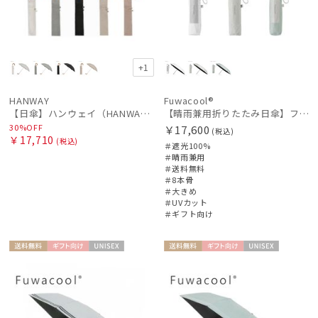
+1
HANWAY
Fuwacool®
【日傘】ハンウェイ（HANWAY）Aoi 折りたたみ 木棒【公式ムーンバット】[Aoi]純パラソル UV 手開き 日本製 高級日傘
【晴雨兼用折りたたみ日傘】フワクールRウェブロン（FuwacoolR）ワンポイントロゴ 遮光100 UV100 簡単開閉 大きめ60cm
30%OFF
￥17,600
(税込)
￥17,710
(税込)
＃遮光100%
＃晴雨兼用
＃送料無料
＃8本骨
＃大きめ
＃UVカット
＃ギフト向け
送料無
ギフト
UNISE
送料無
ギフト
UNISE
料
向け
X
料
向け
X