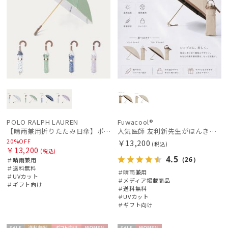
POLO RALPH LAUREN
Fuwacool®
【晴雨兼用折りたたみ日傘】ポロ ラルフ ローレン (POLO RALPH LAUREN) WoodBloac Flower 遮光 UV 遮熱
人気医師 友利新先生がほんきで作った”絶対に忘れない誰でも日傘” 50【晴雨兼用折りたたみ日傘】フワクール® (Fuwacool®) 雨の日OK 軽量 遮光100％ UV100%
20%OFF
￥13,200
(税込)
￥13,200
(税込)
4.5
（26）
＃晴雨兼用
＃送料無料
＃晴雨兼用
＃UVカット
＃メディア掲載商品
＃ギフト向け
＃送料無料
＃UVカット
＃ギフト向け