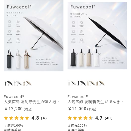
料
向け
X
荷
載商品
X
価格の高い
順
価格の低い
順
人気順
売上点数順
お気に入り
順
Fuwacool®
Fuwacool®
人気医師 友利新先生がほんきで作った”絶対に忘れない誰でも日傘” 50【晴雨兼用折りたたみ日傘】フワクール® (Fuwacool®) 雨の日OK 軽量 遮光100% UV100%
人気医師 友利新先生がほんきで作った”絶対に忘れない誰でも日傘”ワンタッチ開閉日傘【晴雨兼用折りたたみ日傘】フワクール® (Fuwacool®) 雨の日OK 軽量 遮光100% UV100％
￥13,200
￥11,000
(税込)
(税込)
4.8
4.7
（4）
（40）
＃遮光100%
＃遮光100%
＃晴雨兼用
＃晴雨兼用