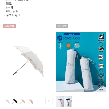
＃耐風
＃8本骨
＃UVカット
＃ギフト向け
WOME
UNISE
N
X
+1