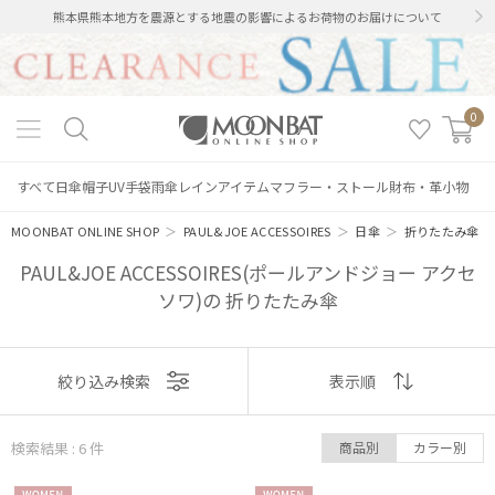
熊本県熊本地方を震源とする地震の影響によるお荷物のお届けについて
0
すべて
日傘
帽子
UV手袋
雨傘
レインアイテム
マフラー・ストール
財布・革小物
MOONBAT ONLINE SHOP
＞
PAUL&JOE ACCESSOIRES
＞
日傘
＞
折りたたみ傘
PAUL&JOE ACCESSOIRES(ポールアンドジョー アクセ
ソワ)の 折りたたみ傘
表示
絞り込み検索
表示順
順
検索結果 : 6
件
商品別
カラー別
おすすめ