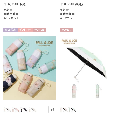
￥4,290
￥4,290
(税込)
(税込)
＃軽量
＃軽量
HANWAY（ギフト）
＃晴雨兼用
＃晴雨兼用
ハンウェイギフト
＃UVカット
＃UVカット
HELEN KAMINSKI
ヘレンカミンスキー
WEB限
ギフト
WOME
WOME
定
向け
N
N
HIROKO KOSHINO
ヒロコ コシノ
LANVIN COLLECTION
ランバン コレクション
LANVIN en Bleu
ランバン オン ブルー
MACKINTOSH PHILOSOPHY
マッキントッシュ フィロソフィー
MAGICAL TECH
+6
マジカルテック