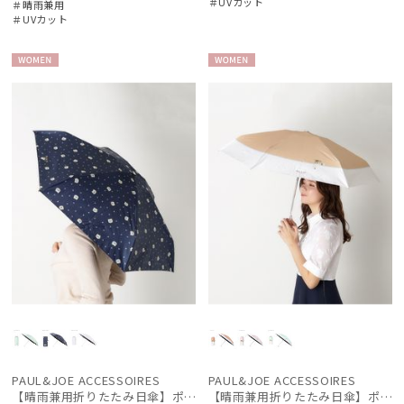
＃UVカット
＃晴雨兼用
ブラント
＃UVカット
DAKS
ダックス
WOME
WOME
N
N
estaa
エスタ
FLO(A)TUS
フロータス
FURLA
フルラ
Fuwacool®
フワクール®
Gracy
グレイシー
PAUL&JOE ACCESSOIRES
PAUL&JOE ACCESSOIRES
HANWAY
【晴雨兼用折りたたみ日傘】ポール & ジョー (PAUL & JOE ACCESSOIRES) ジプシー コンパクトミニ 一級遮光99.99% 遮熱 簡単開閉 UV 晴雨兼用
【晴雨兼用折りたたみ日傘】ポール & ジョー (PAUL & JOE ACCESSOIRES) スウィングヌネット コンパクトミニ 一級遮光99.99% 遮熱 簡単開閉 UV 晴雨兼用
ハンウェイ