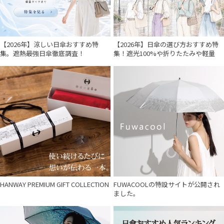
SWASH LONDON
スウォッシュロンドン
【2026年】涼しい日傘おすすめ特
【2026年】日傘の選び方おすすめ特
urawaza
集。遮熱最強日傘徹底調査！
集！遮光100%や折りたたみや軽量
ウラワザ
傘機能
マフラー・ストール・スカーフ
帽子
その他
HANWAY PREMIUM GIFT COLLECTION
FUWACOOLの特設サイトが公開され
ました。
カラー