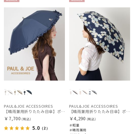
WOME
WOME
新着
N
N
価格の高い
順
価格の低い
順
絞り込み
人気順
売上点数順
お気に入り
レディース
メンズ
キッズ
順
カテゴリー
PAUL&JOE ACCESSOIRES
PAUL&JOE ACCESSOIRES
【晴雨兼用折りたたみ日傘】ポール & ジョー (PAUL & JOE ACCESSOIRES) クリザンテームワンポイントフリル 一級遮光99.99% 遮熱 UV 晴雨兼用
【晴雨兼用折りたたみ日傘】ポール & ジョー (PAUL & JOE ACCESSOIRES) クリザンテーム コンパクトミニ 一級遮光99.99% 遮熱 簡単開閉 UV 晴雨兼用
ブランド
￥7,700
￥4,290
(税込)
(税込)
＃軽量
5.0
（2）
BLUNT
＃晴雨兼用