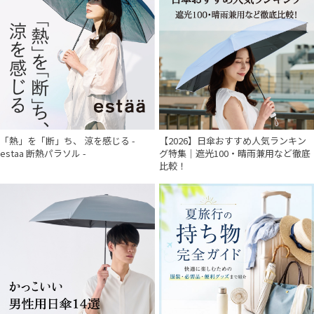
価格・割引率
在庫表示
販売状況
「熱」を「断」ち、 涼を感じる -
【2026】日傘おすすめ人気ランキン
入荷状況
estaa 断熱パラソル -
グ特集｜遮光100・晴雨兼用など徹底
比較！