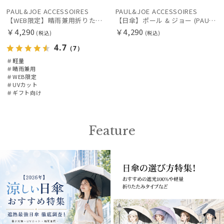
PAUL&JOE ACCESSOIRES
PAUL&JOE ACCESSOIRES
masu
【WEB限定】晴雨兼用折りたたみ日傘 ポール&ジョー(PAUL & JOE ACCESSOIRES)クリザンテーム/バイカラー 雨の日OK 一級遮光99.99% 遮熱 簡単開閉 UV 晴雨兼用 可愛い
【日傘】ポール & ジョー (PAUL & JOE ACCESSOIRES) スウィングヌネット 折りたたみ傘 レディース 雨の日OK 軽量 一級遮光 遮熱 UV
マス
￥4,290
￥4,290
(税込)
(税込)
4.7
miel
（7）
ミエル
＃軽量
＃晴雨兼用
＃WEB限定
mila schon
＃UVカット
ミラ・ショーン
＃ギフト向け
MIRACLE TECH
ミラクルテック
Feature
OTHER BRAND
アザーブランド
PAUL&JOE ACCESSOIRES
ポールアンドジョー アクセソワ
POLO RALPH LAUREN
ポロ ラルフ ローレン