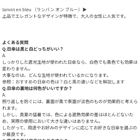
lanvin en bleu （ランバン オン ブルー）▶︎
上品でエレガントなデザインが特徴で、大人の女性に人気です。
よくある質問
Q.日傘は黒と白どっちがいい？
A.
しっかりした遮光生地が使われた日傘なら、白色でも黒色でも効果は
変わりません。
大事なのは、どんな生地が使われているかになります。
参照：
おすすめの日傘の色は？白と黒の違いなどを解説します
Q.日傘の裏地は何色がいいですか？
A.
照り返しを防ぐには、裏面が黒で表面が淡色のものが効果的と考えら
れます。
しかし、真夏の猛暑では、色による遮熱効果の差はほとんどないた
め、実際の使用において大きな違いはありません。
したがって、用途やお好みのデザインに応じてお好きな日傘を選ぶの
が最良です。