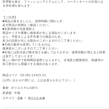
世界観を築き、ファッションアイテムとして、コーディネートの主役にな
る存在感を放ちます。
,
【ご注意】
■商品が届きましたら、使用時期に関わらず、
必ず商品の状態をご確認ください。
■生産時期や生産過程上、
商品サイズや重量に個体差が生じる場合がございます。
また、平置きによる手作業での測定のため、
多少の誤差が生じる場合がございますのでご了承ください。
■天然の素材を使用しているものは、
個体差がございますのでご了承ください。
■生地には防水及び撥水加工を施しておりますが、使用回数が増えると効果
は低下してまいります。
激しい雨の中で長時間誤使用となりますと、生地及び縫製部分、刺繍等の
加工部分から雨漏りする場合があります。
商品コード :
33-361-12415-23
(お問い合わせの際には、上記品番をお伝え下さい。)
素材 :
ポリエステル100％
原産国 :
中国
カテゴリ :
日傘
>
折りたたみ傘