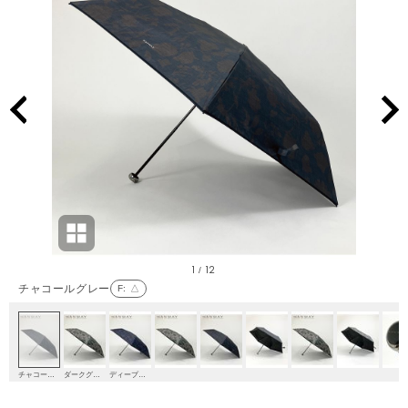
1
12
/
チャコールグレー
F
: △
チャコールグレー
ダークグリーン
ディープブルー