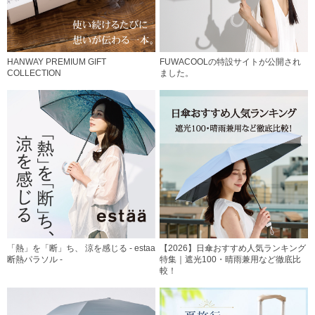
HANWAY PREMIUM GIFT
FUWACOOLの特設サイトが公開され
COLLECTION
ました。
「熱」を「断」ち、 涼を感じる - estaa
【2026】日傘おすすめ人気ランキング
断熱パラソル -
特集｜遮光100・晴雨兼用など徹底比
較！