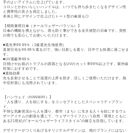
手のよいアイテムに仕上げています。
コロンとかわいらしいハンドルは、いつでも持ち歩きたくなるデザイン性
と携帯性の良さを両立しました。
本体と同じデザインで仕上げたトート型の傘袋も◎
【晴雨兼用日傘（オールウェザーパラソル）】
日傘の機能を携えながら、雨も防ぐ事ができる全天候型の日傘です。突然
の雨でも安心してお使いいただけます。
■遮光率99.99％（1級遮光生地使用）
直射日光を99.99％遮るので、強い日差しを遮り、日中でも快適に過ごせま
す。
■UV遮蔽率99％
日焼けやお肌のトラブルの原因となるUVのカット率99%以上です。紫外線
対策におすすめです。
■遮熱効果
光を反射させることで温度の上昇を防ぎ、涼しくご使用いただけます。熱
中症対策にも活用されています。
,
【ハンウェイ（HANWAY）】
「人を護り、人を絵にする」をコンセプトとしたスペシャリティブラン
ド。
不快な気象状況から人を護り、都市（まち）に生きる人々を絵にするウェ
ザーアイテムの創造を通じて、ウェザーライフという自然・環境とともに
ある21世紀の”オールウェザーライフスタイル”の確立を目指しています。
デザイナーがつくりあげるオリジナルデザインは、他のブランドにはない