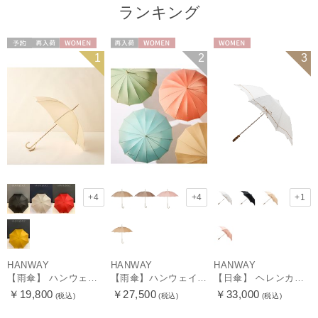
ランキング
予約
再入荷
WOMEN
再入荷
WOMEN
WOMEN
1
2
3
+4
+4
+1
HANWAY
HANWAY
HANWAY
【雨傘】 ハンウェイ （HANWAY） Couturier クチュリエ 長傘 日本製
【雨傘】ハンウェイ （HANWAY ）真田耳（サナダミミ）長傘 日本製 カーボン骨
【日傘】 ヘレンカミンスキー（HELEN KAMINSKI） X ハンウェイ (HANWAY) コラボ プロヴァンスタイプ 麻無地 ラフィアコード 折りたたみ傘 曲がり手元 純パラソル
￥19,800
￥27,500
￥33,000
(税込)
(税込)
(税込)