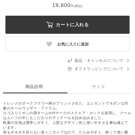
19,800
円(税込)
カートに入れる
お気に入りに追加
返品・キャンセルについて
ギフトラッピングについて
商品説明
サイズ
トレンドのダークフラワー柄がプリントされた、エレガントでモダンな印
象のオールウェザー・アイテム。
ロゴ入りリボンの胴ネームやHマークのスクエア・ホックを採用し、クール
なムードの中にもこだわりのディテールを詰め込みました。
軽量の生地は携帯しやすく、上質なデザイン性と使いやすさを兼ね備えて
います。
骨をポキポキ折らない楽ミニタイプなので、たたみやすく、軽くて使い勝