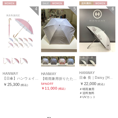
WOMEN
セール
WOMEN
送料無料
WOMEN
4
5
6
HANWAY
HANWAY
HANWAY
日傘 長｜Daisy [HANWAY]
【日傘】ハンウェイ (HANWAY) Pシエスタ 白ラミネート ナチュラルカラー 長傘 オールウェザー 遮光 竹手元 晴雨兼用 UV 日本製
【晴雨兼用折りたたみ日傘】ハンウェイ (HANWAY) Socal Gir（ソーカル・ガール） 暑さ対策、紫外線対策、親骨：～50cm 雨の日OK 遮光 UV 晴雨兼用
￥22,000
54%OFF
￥25,300
(税込)
(税込)
￥11,000
(税込)
＃晴雨兼用
＃送料無料
＃UVカット