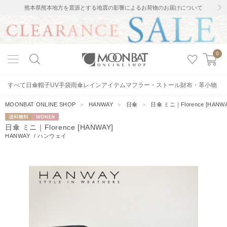
熊本県熊本地方を震源とする地震の影響によるお荷物のお届けについて
0
すべて
日傘
帽子
UV手袋
雨傘
レインアイテム
マフラー・ストール
財布・革小物
MOONBAT ONLINE SHOP
＞
HANWAY
＞
日傘
＞
日傘 ミニ｜Florence [HANWA
送料無料
WOMEN
日傘 ミニ｜Florence [HANWAY]
HANWAY
/
ハンウェイ
1