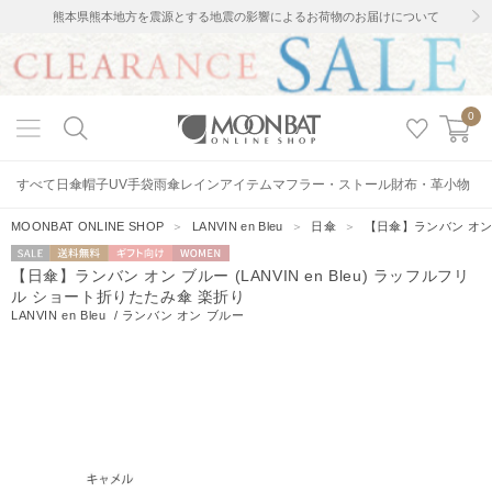
熊本県熊本地方を震源とする地震の影響によるお荷物のお届けについて
0
すべて
日傘
帽子
UV手袋
雨傘
レインアイテム
マフラー・ストール
財布・革小物
MOONBAT ONLINE SHOP
＞
LANVIN en Bleu
＞
日傘
＞
【日傘】ランバン オン ブ
セー
送料無料
ギフト向
WOMEN
【日傘】ランバン オン ブルー (LANVIN en Bleu) ラッフルフリ
ル
け
ル ショート折りたたみ傘 楽折り
LANVIN en Bleu
/
ランバン オン ブルー
73