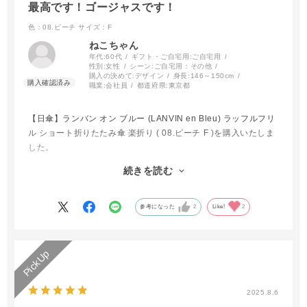
最高です！ゴージャスです！
色：08.ピーチ
サイズ：F
ねこちゃん
年代:
60代
ギフト・ご自宅用:
ご自宅用
性別:
女性
シーン:
ご自宅用：その他
購入の決めて:
デザイン
身長:
146～150cm
職業:
会社員
都道府県:
東京都
【日傘】ランバン オン ブルー (LANVIN en Bleu) ラッフルフリ
ル ショート折りたたみ傘 楽折り ( 08.ピーチ F )を購入いたしま
した。
続きを読む
フリルがゴージャスで さしていても
閉じて腕にかけていても それは最高のアクセサリーのようで
マダムの気持ちになれます。
参考になった
2
Like!
2
どこにお出かけいたしましょうか。
皆様にもおすすめです。
2025.8.6