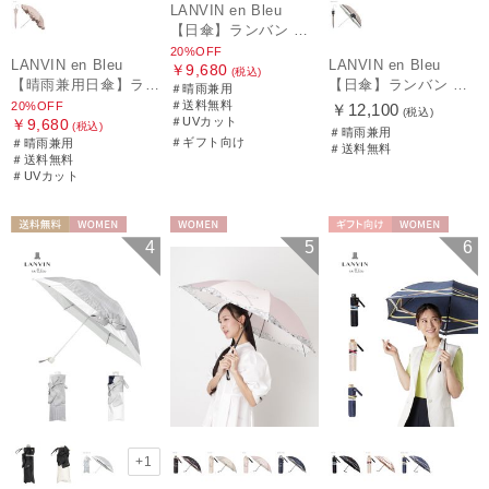
LANVIN en Bleu
【日傘】ランバン オン ブルー (LANVIN en Bleu) ラッフルフリル ショート折りたたみ傘 楽折り
20%OFF
LANVIN en Bleu
LANVIN en Bleu
￥9,680
(税込)
【晴雨兼用日傘】ランバン オン ブルー (LANVIN en Bleu) フレアフリル 一級遮光99.99% 遮熱 簡単開閉 UV 晴雨兼用
【日傘】ランバン オン ブルー(LANVIN en Bleu) ビジューリボン 晴雨兼用日傘 遮光 遮熱 UV
＃晴雨兼用
＃送料無料
20%OFF
￥12,100
(税込)
＃UVカット
￥9,680
(税込)
＃晴雨兼用
＃ギフト向け
＃晴雨兼用
＃送料無料
＃送料無料
＃UVカット
送料無料
WOMEN
WOMEN
ギフト向け
WOMEN
4
5
6
+1