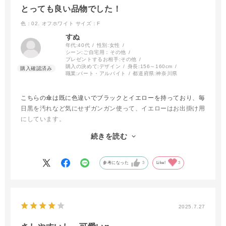
とっても良い品物でした！
色：02. オフホワイト
サイズ：F
すぬ
年代:
40代
性別:
女性
シーン:
ご自宅用：その他
プレゼントするお相手:
その他
購入の決めて:
デザイン
身長:
156～160cm
職業:
パート・アルバイト
都道府県:
神奈川県
こちらの傘は既に色違いでブラックとイエローを持っており、毎
日黒を汚れなど気にせずガンガン使って、イエローはお出掛け用
にしています。
今回、ホワイトを購入致しました。今年は猛暑で白い傘をさして
続きを読む
いる方を良く見かけて、涼しそうだなあと思い三本目として思い
切って購入しました。
届いた傘を早速広げてみましたが、暑さを跳ね返す純白のエレガ
参考になった
3
Like!
3
ントな傘に大満足です。
毎年一色ずつ、その年に合った色を購入するのが楽しみになりつ
つあります。
見た目は勿論のこと、開閉もとてもスムーズで車の乗り降りの際
2025.7.27
にストレスなく使えます。
お勧めの逸品です。