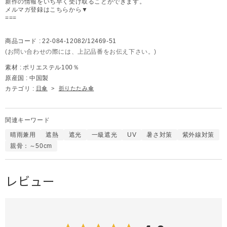
新作の情報をいち早く受け取ることができます。
メルマガ登録はこちらから▼
===
商品コード :
22-084-12082/12469-51
(お問い合わせの際には、上記品番をお伝え下さい。)
素材 :
ポリエステル100％
原産国 :
中国製
カテゴリ :
日傘
>
折りたたみ傘
関連キーワード
晴雨兼用
遮熱
遮光
一級遮光
UV
暑さ対策
紫外線対策
親骨：～50cm
レビュー