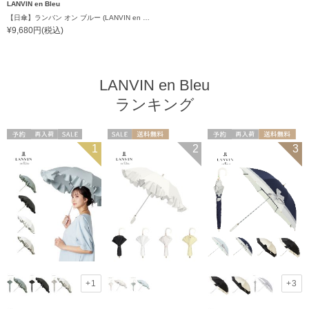
LANVIN en Bleu
【日傘】ランバン オン ブルー (LANVIN en Bleu) ラッフルフリル ショート折りたたみ傘 楽折り
¥9,680円(税込)
LANVIN en Bleu
ランキング
予約
再入荷
セール
セール
送料無料
予約
再入荷
送料無料
1
2
3
送料無料
WOMEN
ギフト向け
WOMEN
WOMEN
+1
+3