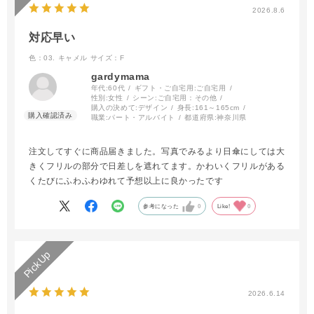
2026.8.6
対応早い
色：03. キャメル
サイズ：F
gardymama
年代:
60代
ギフト・ご自宅用:
ご自宅用
性別:
女性
シーン:
ご自宅用：その他
購入の決めて:
デザイン
身長:
161～165cm
職業:
パート・アルバイト
都道府県:
神奈川県
注文してすぐに商品届きました。写真でみるより日傘にしては大
きくフリルの部分で日差しを遮れてます。かわいくフリルがある
くたびにふわふわゆれて予想以上に良かったです
参考になった
0
Like!
0
2026.6.14