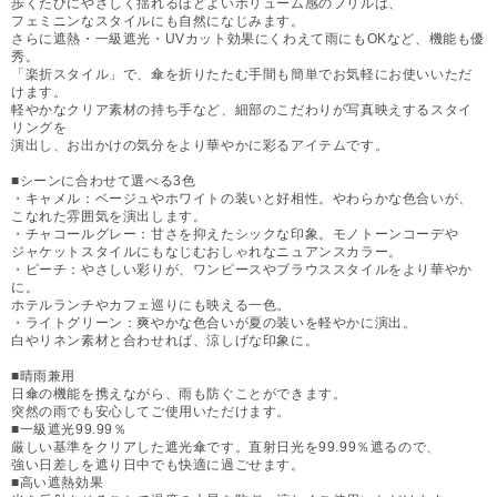
歩くたびにやさしく揺れるほどよいボリューム感のフリルは、
フェミニンなスタイルにも自然になじみます。
さらに遮熱・一級遮光・UVカット効果にくわえて雨にもOKなど、機能も優
秀。
「楽折スタイル」で、傘を折りたたむ手間も簡単でお気軽にお使いいただ
けます。
軽やかなクリア素材の持ち手など、細部のこだわりが写真映えするスタイ
リングを
演出し、お出かけの気分をより華やかに彩るアイテムです。
■シーンに合わせて選べる3色
・キャメル：ベージュやホワイトの装いと好相性。やわらかな色合いが、
こなれた雰囲気を演出します。
・チャコールグレー：甘さを抑えたシックな印象。モノトーンコーデや
ジャケットスタイルにもなじむおしゃれなニュアンスカラー。
・ピーチ：やさしい彩りが、ワンピースやブラウススタイルをより華やか
に。
ホテルランチやカフェ巡りにも映える一色。
・ライトグリーン：爽やかな色合いが夏の装いを軽やかに演出。
白やリネン素材と合わせれば、涼しげな印象に。
■晴雨兼用
日傘の機能を携えながら、雨も防ぐことができます。
突然の雨でも安心してご使用いただけます。
■一級遮光99.99％
厳しい基準をクリアした遮光傘です。直射日光を99.99％遮るので、
強い日差しを遮り日中でも快適に過ごせます。
■高い遮熱効果