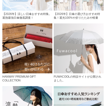
【2026年】涼しい日傘おすすめ特集。
【2026年】日傘の選び方おすすめ特
遮熱最強日傘徹底調査！
集！遮光100%や折りたたみや軽量
HANWAY PREMIUM GIFT
FUWACOOLの特設サイトが公開され
COLLECTION
ました。