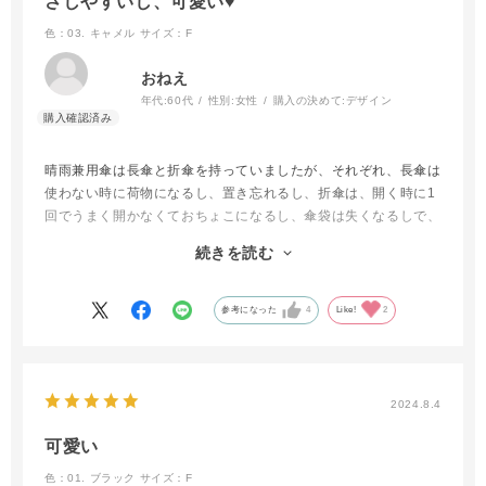
さしやすいし、可愛い♥
色：03. キャメル
サイズ：F
おねえ
年代:
60代
性別:
女性
購入の決めて:
デザイン
晴雨兼用傘は長傘と折傘を持っていましたが、それぞれ、長傘は
使わない時に荷物になるし、置き忘れるし、折傘は、開く時に1
回でうまく開かなくておちょこになるし、傘袋は失くなるしで、
不満がありました。
続きを読む
今回、この傘を買って感動しました。おちょこにならずに、カバ
ンの中にも入る！長傘と折傘のいいとこ取りでした。
ただし、小さく軽い傘が欲しいと思っていらっしゃる方には不向
参考になった
4
Like!
2
きだと思います。
それと私はキャメルの実物の色を見ないでオンラインショップで
キャメルを購入しましたが、実際に届いたものを見るとキャメ
ル？という感じでした。個人的には、薄いグレーという感じがし
2024.8.4
ました。でも私は気に入ってます！
可愛い
色：01. ブラック
サイズ：F