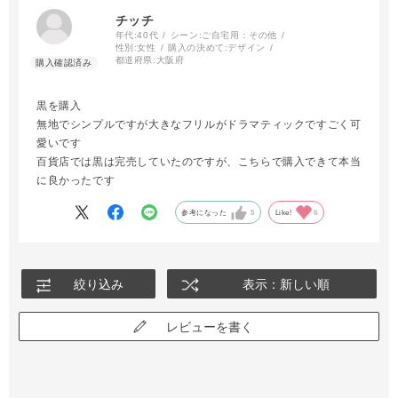
チッチ
年代:
40代
シーン:
ご自宅用：その他
性別:
女性
購入の決めて:
デザイン
都道府県:
大阪府
黒を購入
無地でシンプルですが大きなフリルがドラマティックですごく可
愛いです
百貨店では黒は完売していたのですが、こちらで購入できて本当
に良かったです
参考になった
5
Like!
6
絞り込み
表示：新しい順
レビューを書く