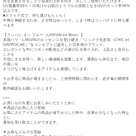
光を反射させることで温度の上昇を防ぎ、涼しくご使用いただけます。
UV遮蔽率99％！日焼けやお肌のトラブルの原因となるUVのカット率99%
以上です。
■スライド式で、持ち運びもらくらく
中棒が伸縮するため、さす時はゆったり、しまう時はコンパクトに持ち運
べます
【ランバン オン ブルー（LANVIN en Bleu）】
本国パリ・LANVINのエッセンスを受け継ぎ、"シックで生意気（CHIC et
GAVROCHE）"をコンセプトに誕生した日本発のブランド。
エレガントな中にリボンや配色などの遊び心を取り入れ、上品さと自分ら
しさを
大切にする女性へ、新しい価値観を提案します。通勤から休日まで、毎日
の装いを
さりげなく格上げするアイテムを展開しています。
※お手元に商品が届きましたら、ご使用時期に関わらず、必ず傘の開閉等
の
動作確認をお願いいたします。
===
お買いものを更にお楽しみいただくために
▼商品のお気に入り登録
お気に入りアイテムの商品が値下がりした時や、在庫が少なくなった時な
どに
通知を受け取ることができます。
▼お得なメルマガ登録