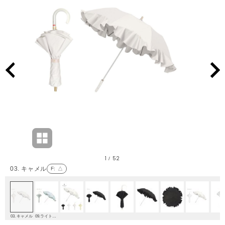
1
52
/
03. キャメル
F
: △
03. キャメル
09.ライトグリーン