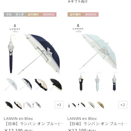
＃ギフト向け
BLUNT
ブラント
予約
再入
送料無
WOME
送料無
WOME
荷
料
N
料
N
DAKS
ダックス
estaa
エスタ
FLO(A)TUS
フロータス
FURLA
フルラ
Fuwacool®
+3
+2
フワクール®
Gracy
LANVIN en Bleu
LANVIN en Bleu
【日傘】ランバン オン ブルー(LANVIN en Bleu) ビジューリボン 晴雨兼用日傘 遮光 遮熱 UV
【日傘】ランバン オン ブルー(LANVIN en Bleu) ビジューリボン 晴雨兼用日傘 折りたたみ傘 遮光 遮熱 UV
グレイシー
￥12,100
￥12,100
(税込)
(税込)