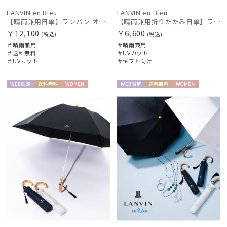
MAGICAL TECH
LANVIN en Bleu
LANVIN en Bleu
マジカルテック
【晴雨兼用日傘】ランバン オン ブルー (LANVIN en Bleu) ドビーフリル 遮光99% 遮熱 UV 晴雨兼用
【晴雨兼用折りたたみ日傘】ランバン オン ブルー (LANVIN en Bleu) ラインドローイング
￥12,100
￥6,600
(税込)
(税込)
masu
＃晴雨兼用
＃晴雨兼用
マス
＃送料無料
＃UVカット
＃UVカット
＃ギフト向け
miel
ミエル
WEB限
送料無
WOME
WEB限
送料無
WOME
mila schon
定
料
N
定
料
N
ミラ・ショーン
MIRACLE TECH
ミラクルテック
OTHER BRAND
アザーブランド
PAUL&JOE ACCESSOIRES
ポールアンドジョー アクセソワ