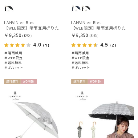
POLO RALPH LAUREN
ポロ ラルフ ローレン
SWASH LONDON
LANVIN en Bleu
LANVIN en Bleu
【WEB限定】晴雨兼用折りたたみ日傘ランバン オン ブルー (LANVIN en Bleu) バンブーフリル 雨の日OK 一級遮光99.99% 遮熱 簡単開閉 UV 晴雨兼用
【WEB限定】晴雨兼用折りたたみ日傘 ランバン オン ブルー (LANVIN en Bleu) バンブーフリル 雨の日OK 一級遮光99.99% 遮熱 簡単開閉 UV 晴雨兼用
スウォッシュロンドン
￥9,350
￥9,350
(税込)
(税込)
urawaza
4.0
4.5
（1）
（2）
ウラワザ
＃晴雨兼用
＃晴雨兼用
＃WEB限定
＃WEB限定
＃送料無料
＃送料無料
傘機能
＃UVカット
＃UVカット
その他
送料無
WOME
送料無
WOME
料
N
料
N
カラー
価格・割引率