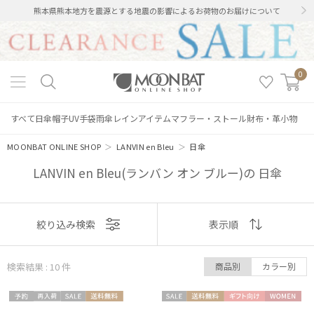
熊本県熊本地方を震源とする地震の影響によるお荷物のお届けについて
0
すべて
日傘
帽子
UV手袋
雨傘
レインアイテム
マフラー・ストール
財布・革小物
MOONBAT ONLINE SHOP
＞
LANVIN en Bleu
＞
日傘
LANVIN en Bleu(ランバン オン ブルー)の 日傘
表示
絞り込み検索
表示順
順
検索結果 : 10
件
商品別
カラー別
おすすめ
予約
再入
セー
送料無
セー
送料無
ギフト
WOME
新着