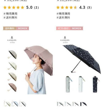
HANWAY
5.0
4.3
（2）
（3）
ハンウェイ
＃晴雨兼用
＃晴雨兼用
＃送料無料
＃送料無料
HANWAY（ギフト）
ハンウェイギフト
送料無
WOME
ギフト
WOME
HELEN KAMINSKI
料
N
向け
N
ヘレンカミンスキー
HIROKO KOSHINO
ヒロコ コシノ
LANVIN COLLECTION
ランバン コレクション
LANVIN en Bleu
ランバン オン ブルー
MACKINTOSH PHILOSOPHY
マッキントッシュ フィロソフィー