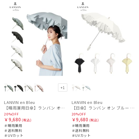
WOME
荷
ル
料
ル
料
向け
N
N
価格の高い
順
価格の低い
順
人気順
絞り込み
売上点数順
お気に入り
順
+1
レディース
メンズ
キッズ
LANVIN en Bleu
LANVIN en Bleu
【晴雨兼用日傘】ランバン オン ブルー (LANVIN en Bleu) フレアフリル 一級遮光99.99% 遮熱 簡単開閉 UV 晴雨兼用
【日傘】ランバン オン ブルー (LANVIN en Bleu) ラッフルフリル ショート折りたたみ傘 楽折り
カテゴリー
20%OFF
20%OFF
￥9,680
￥9,680
(税込)
(税込)
＃晴雨兼用
＃晴雨兼用
＃送料無料
＃送料無料
ブランド
＃UVカット
＃UVカット