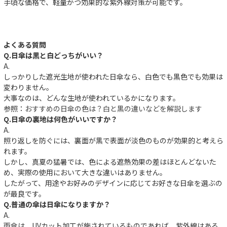
手頃な価格で、軽量かつ効果的な紫外線対策が可能です。
よくある質問
Q.日傘は黒と白どっちがいい？
A.
しっかりした遮光生地が使われた日傘なら、白色でも黒色でも効果は
変わりません。
大事なのは、どんな生地が使われているかになります。
参照：
おすすめの日傘の色は？白と黒の違いなどを解説します
Q.日傘の裏地は何色がいいですか？
A.
照り返しを防ぐには、裏面が黒で表面が淡色のものが効果的と考えら
れます。
しかし、真夏の猛暑では、色による遮熱効果の差はほとんどないた
め、実際の使用において大きな違いはありません。
したがって、用途やお好みのデザインに応じてお好きな日傘を選ぶの
が最良です。
Q.普通の傘は日傘になりますか？
件
A.
雨傘は、UVカット加工が施されているものであれば、紫外線はある