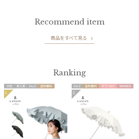
Recommend item
商品をすべて見る
Ranking
予約
再入
セー
送料無
セー
送料無
ギフト
WOME
1
2
WOME
荷
ル
料
ル
料
向け
N
N