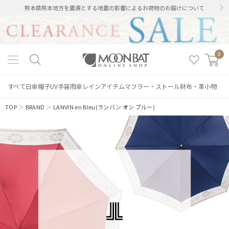
熊本県熊本地方を震源とする地震の影響によるお荷物のお届けについて
0
すべて
日傘
帽子
UV手袋
雨傘
レインアイテム
マフラー・ストール
財布・革小物
TOP
＞
BRAND
＞
LANVIN en Bleu(ランバン オン ブルー)