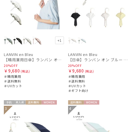
+1
LANVIN en Bleu
LANVIN en Bleu
【晴雨兼用日傘】ランバン オン ブルー (LANVIN en Bleu) フレアフリル 一級遮光99.99% 遮熱 簡単開閉 UV 晴雨兼用
【日傘】ランバン オン ブルー (LANVIN en Bleu) ラッフルフリル ショート折りたたみ傘 楽折り
20%OFF
20%OFF
￥9,680
￥9,680
(税込)
(税込)
＃晴雨兼用
＃晴雨兼用
＃送料無料
＃送料無料
＃UVカット
＃UVカット
＃ギフト向け
予約
再入
送料無
WOME
送料無
WOME
3
4
荷
料
N
料
N