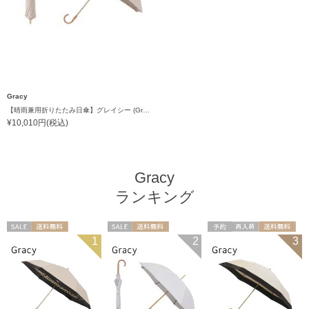
Gracy
【晴雨兼用折りたたみ日傘】グレイシー (Gracy) Studs 一級遮光99.99% 遮熱 UV99％ 簡単開閉
¥10,010円(税込)
Gracy
ランキング
セール
送料無料
セール
送料無料
予約
再入荷
送料無料
1
2
3
ギフト向け
WOMEN
ギフト向け
WOMEN
ギフト向け
WOMEN