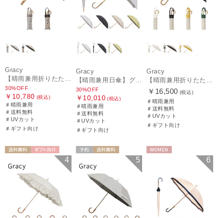
Gracy
Gracy
Gracy
【晴雨兼用折りたたみ日傘】グレイシー (Gracy) Leopard Back Print 一級遮光99.99% 遮熱 UV99％ 簡単開閉
【晴雨兼用日傘】グレイシー (Gracy) Studs 一級遮光99.99% 遮熱 UV99％
【晴雨兼用折りたたみ日傘】グレイシー (Gracy) Natural bicolor 遮光99% 遮熱 UV99％ 簡単開閉
30%OFF
30%OFF
￥16,500
(税込)
￥10,780
￥10,010
(税込)
(税込)
＃晴雨兼用
＃晴雨兼用
＃晴雨兼用
＃送料無料
＃送料無料
＃送料無料
＃UVカット
＃UVカット
＃UVカット
＃ギフト向け
＃ギフト向け
＃ギフト向け
送料無料
ギフト向け
予約
送料無料
WOMEN
4
5
6
WOMEN
WOMEN