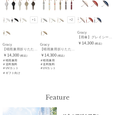
+1
+2
Gracy
【雨傘】グレイシー (GRACY) 日本製 バイカラー 長傘 【公式ムーンバット】 日本製 12本骨 ギフト
￥14,300
(税込)
Gracy
Gracy
【晴雨兼用折りたたみ日傘】グレイシー (Gracy) Peplum Frill 一級遮光99.99% 遮熱 UV99％ 簡単開閉
【晴雨兼用折りたたみ日傘】グレイシー (Gracy) Accent color 一級遮光99.99% 遮熱 簡単開閉 UV 晴雨兼用
￥14,300
￥14,300
(税込)
(税込)
＃晴雨兼用
＃晴雨兼用
＃送料無料
＃送料無料
＃UVカット
＃UVカット
＃ギフト向け
Feature