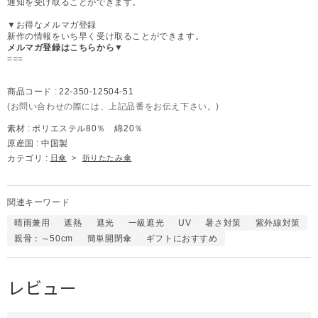
通知を受け取ることができます。
▼お得なメルマガ登録
新作の情報をいち早く受け取ることができます。
メルマガ登録はこちらから▼
===
商品コード :
22-350-12504-51
(お問い合わせの際には、上記品番をお伝え下さい。)
素材 :
ポリエステル80％ 綿20％
原産国 :
中国製
カテゴリ :
日傘
>
折りたたみ傘
関連キーワード
晴雨兼用
遮熱
遮光
一級遮光
UV
暑さ対策
紫外線対策
親骨：～50cm
簡単開閉傘
ギフトにおすすめ
レビュー