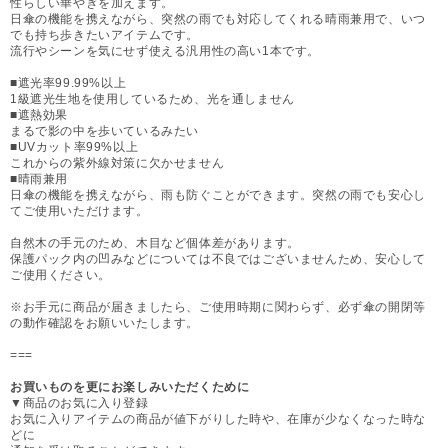
性らしい華やぎを加えます。
日傘の機能を携えながら、突然の雨でも対応してくれる晴雨兼用で、いつ
でも持ち歩きたいアイテムです。
流行やシーンを気にせず使える汎用性の高い1本です。
■遮光率99.99%以上
1級遮光生地を使用しているため、光を通しません
■遮熱効果
まるで影の中を歩いているみたい
■UVカット率99%以上
これからの紫外線対策に欠かせません
■晴雨兼用
日傘の機能を携えながら、雨も防ぐことができます。突然の雨でも安心し
てご使用いただけます。
自然木の手元のため、木目など個体差があります。
保護パック内の凹みなどについては不良ではございませんため、安心して
ご使用ください。
※お手元に商品が届きましたら、ご使用時期に関わらず、必ず傘の開閉等
の動作確認をお願いいたします。
===
お買いものを更にお楽しみいただくために
▼商品のお気に入り登録
お気に入りアイテムの商品が値下がりした時や、在庫が少なくなった時な
どに