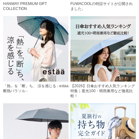
HANWAY PREMIUM GIFT
FUWACOOLの特設サイトが公開され
COLLECTION
ました。
「熱」を「断」ち、 涼を感じる - estaa
【2026】日傘おすすめ人気ランキング
断熱パラソル -
特集｜遮光100・晴雨兼用など徹底比
較！