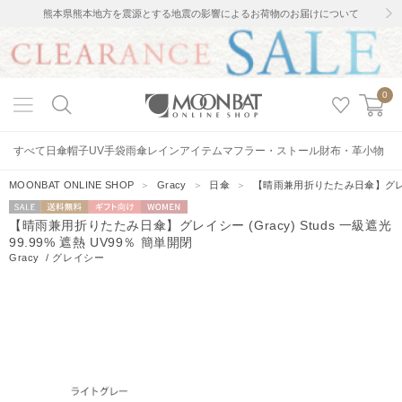
熊本県熊本地方を震源とする地震の影響によるお荷物のお届けについて
0
すべて
日傘
帽子
UV手袋
雨傘
レインアイテム
マフラー・ストール
財布・革小物
MOONBAT ONLINE SHOP
＞
Gracy
＞
日傘
＞
【晴雨兼用折りたたみ日傘】グレイシー 
セー
送料無料
ギフト向
WOMEN
【晴雨兼用折りたたみ日傘】グレイシー (Gracy) Studs 一級遮光
ル
け
99.99% 遮熱 UV99％ 簡単開閉
Gracy
/
グレイシー
2