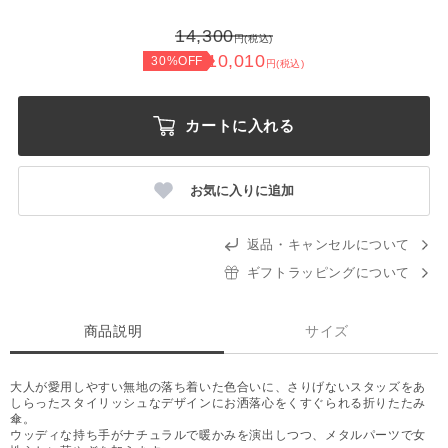
14,300
円(税込)
10,010
30%OFF
円(税込)
カートに入れる
お気に入りに追加
返品・キャンセルについて
ギフトラッピングについて
商品説明
サイズ
大人が愛用しやすい無地の落ち着いた色合いに、さりげないスタッズをあ
しらったスタイリッシュなデザインにお洒落心をくすぐられる折りたたみ
傘。
ウッディな持ち手がナチュラルで暖かみを演出しつつ、メタルパーツで女