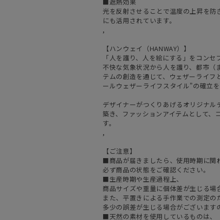
■遮熱効果
光を反射させることで温度の上昇を防
にも活用されています。
,
【ハンウェイ（HANWAY）】
「人を護り、人を絵にする」をコンセ
不快な気象状況から人を護り、都市（
テムの創造を通じて、ウェザーライフと
ールウェザーライフスタイル”の確立
デザイナーがつくりあげるオリジナル
築き、ファッションアイテムとして、
す。
,
【ご注意】
■商品が届きましたら、使用時期に関
必ず商品の状態をご確認ください。
■生産時期や生産過程上、
商品サイズや重量に個体差が生じる場
また、平置きによる手作業での測定の
多少の誤差が生じる場合がございます
■天然の素材を使用しているものは、