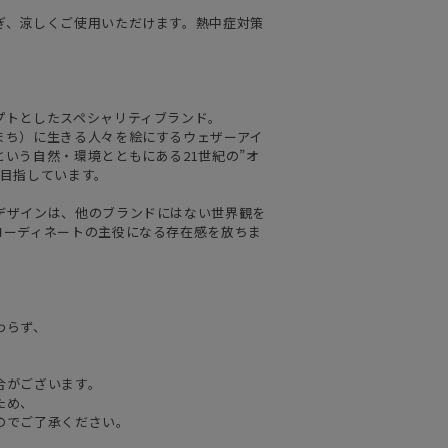
ぎ、涼しくご使用いただけます。熱中症対策
プトとしたスペシャリティブランド。
まち）に生きる人々を絵にするウェザーアイ
いう自然・環境とともにある21世紀の”オ
を目指しています。
デザインは、他のブランドにはない世界観を
コーディネートの主役になる存在感を放ちま
わらず、
合がございます。
ため、
のでご了承ください。