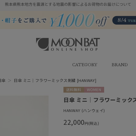
熊本県熊本地方を震源とする地震の影響によるお荷物のお届けについて
雨傘・日傘・マフラー・ストール・
帽子の通販｜MOONBAT ONLINE
SHOP（ムーンバットオンラインシ
CATEGORY
BRAND
ョップ）
日傘
＞
日傘 ミニ｜フラワーミックス刺繍 [HANWAY]
送料無料
WOMEN
日傘 ミニ｜フラワーミックス刺
HANWAY (ハンウェイ)
22,000
円(税込)