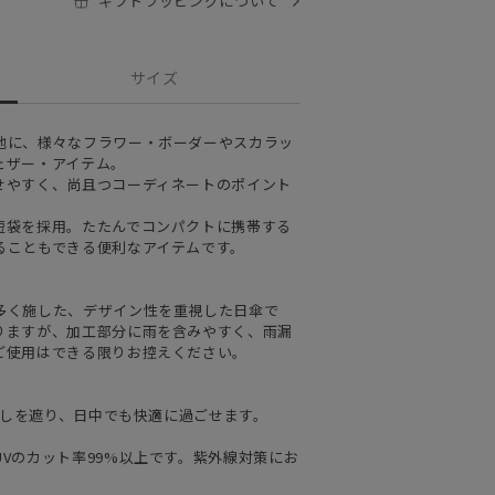
ギフトラッピングについて
サイズ
地に、様々なフラワー・ボーダーやスカラッ
ェザー・アイテム。
せやすく、尚且つコーディネートのポイント
短袋を採用。たたんでコンパクトに携帯する
ることもできる便利なアイテムです。
多く施した、デザイン性を重視した日傘で
りますが、加工部分に雨を含みやすく、雨漏
ご使用はできる限りお控えください。
日差しを遮り、日中でも快適に過ごせます。
Vのカット率99%以上です。紫外線対策にお