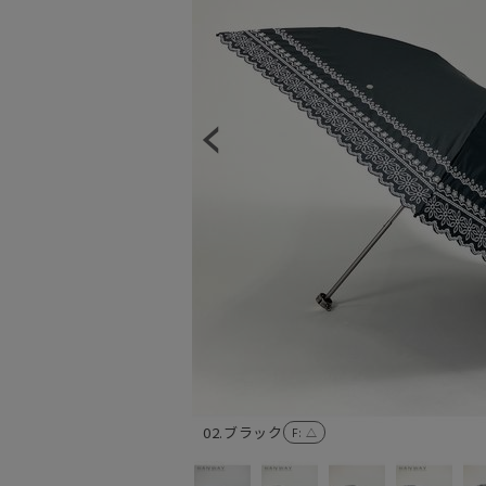
02.ブラック
F
: △