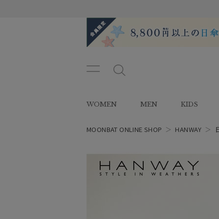
メニ
メ
ュー
ニ
ボタ
ュ
WOMEN
MEN
KIDS
ン
ー
ボ
タ
MOONBAT ONLINE SHOP
＞
HANWAY
＞
ン