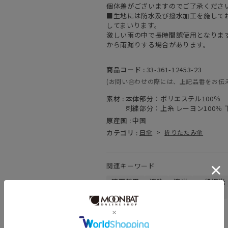
個体差がございますのでご了承くださ
■生地には防水及び撥水加工を施して
してまいります。
激しい雨の中で長時間誤使用となりま
から雨漏りする場合があります。
商品コード :
33-361-12453-23
(お問い合わせの際には、上記品番をお伝
素材 :
本体部分：ポリエステル100％
刺繍部分：上糸 レーヨン100％ 
原産国 :
中国
カテゴリ :
日傘
>
折りたたみ傘
関連キーワード
晴雨兼用
遮熱
遮光
一級遮光
親骨：～50cm
ギフトにおすすめ