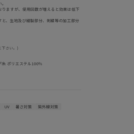
い。
おりますが、使用回数が増えると効果は低下
すと、生地及び縫製部分、刺繍等の加工部分
え下さい。)
下糸 ポリエステル100％
UV
暑さ対策
紫外線対策