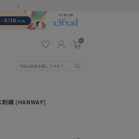
Gmailをお使いのお客様
0
お気
ロ
カー
に入
グ
ト
り
イ
ン
検
索
繍 [HANWAY]