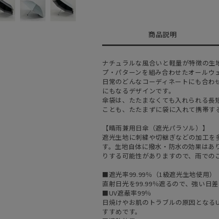
商品説明
ナチュラルな風合いと軽量が特徴の生
プ・パターンを組み合わせたオールウ
日常のどんなコーディネートにも合わ
にもなるデザインです。
傘袋は、たたまなくても入れられる長
ことも、たたまずに袋に入れて携帯す
【晴雨兼用日傘（遮光パラソル）】
遮光生地に刺繍や切継ぎなどの加工を
す。生地自体に撥水・防水の効果はあ
りする可能性がありますので、雨での
■遮光率99.99％（1級遮光生地使用）
直射日光を99.99％遮るので、強い
■UV遮蔽率99％
日焼けやお肌のトラブルの原因となるU
すすめです。