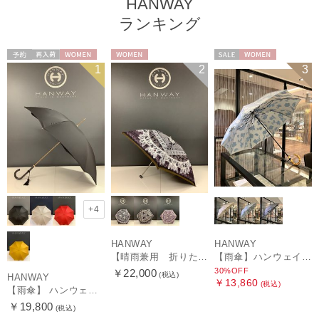
HANWAY
ランキング
予約
再入荷
WOMEN
WOMEN
セール
WOMEN
1
2
3
+4
HANWAY
HANWAY
【晴雨兼用 折りたたみ日傘】ハンウェイ（ＨＡＮＷＡＹ）Vestido de frida（べスティード・デ・フリーダ）
【雨傘】ハンウェイ (HANWAY) Lily CJ（リリー・シー・ジェー） 日本製 親骨：51～55cm
30%OFF
￥22,000
(税込)
HANWAY
￥13,860
(税込)
【雨傘】 ハンウェイ （HANWAY） Couturier クチュリエ 長傘 日本製
￥19,800
(税込)