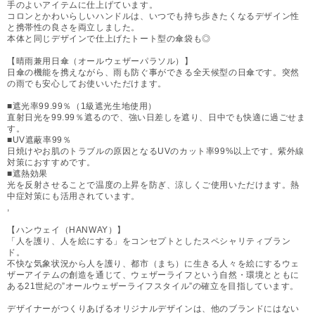
手のよいアイテムに仕上げています。
コロンとかわいらしいハンドルは、いつでも持ち歩きたくなるデザイン性
と携帯性の良さを両立しました。
本体と同じデザインで仕上げたトート型の傘袋も◎
【晴雨兼用日傘（オールウェザーパラソル）】
日傘の機能を携えながら、雨も防ぐ事ができる全天候型の日傘です。突然
の雨でも安心してお使いいただけます。
■遮光率99.99％（1級遮光生地使用）
直射日光を99.99％遮るので、強い日差しを遮り、日中でも快適に過ごせま
す。
■UV遮蔽率99％
日焼けやお肌のトラブルの原因となるUVのカット率99%以上です。紫外線
対策におすすめです。
■遮熱効果
光を反射させることで温度の上昇を防ぎ、涼しくご使用いただけます。熱
中症対策にも活用されています。
,
【ハンウェイ（HANWAY）】
「人を護り、人を絵にする」をコンセプトとしたスペシャリティブラン
ド。
不快な気象状況から人を護り、都市（まち）に生きる人々を絵にするウェ
ザーアイテムの創造を通じて、ウェザーライフという自然・環境とともに
ある21世紀の”オールウェザーライフスタイル”の確立を目指しています。
デザイナーがつくりあげるオリジナルデザインは、他のブランドにはない