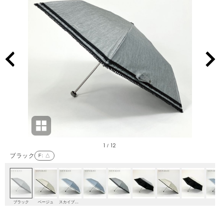
1
12
/
ブラック
F
: △
ブラック
ベージュ
スカイブルー