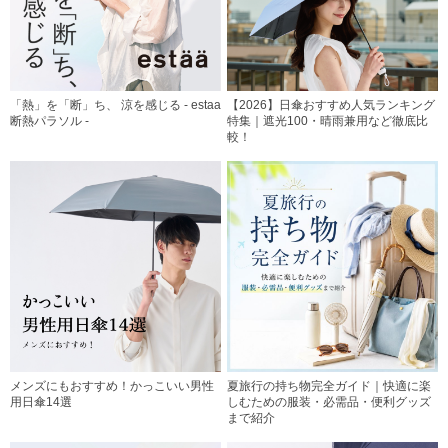
「熱」を「断」ち、 涼を感じる - estaa
【2026】日傘おすすめ人気ランキング
断熱パラソル -
特集｜遮光100・晴雨兼用など徹底比
較！
メンズにもおすすめ！かっこいい男性
夏旅行の持ち物完全ガイド｜快適に楽
用日傘14選
しむための服装・必需品・便利グッズ
まで紹介