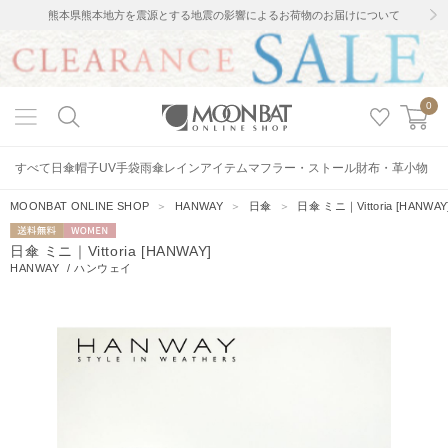
熊本県熊本地方を震源とする地震の影響によるお荷物のお届けについて
0
すべて
日傘
帽子
UV手袋
雨傘
レインアイテム
マフラー・ストール
財布・革小物
MOONBAT ONLINE SHOP
＞
HANWAY
＞
日傘
＞
日傘 ミニ｜Vittoria [HANWAY
送料無料
WOMEN
日傘 ミニ｜Vittoria [HANWAY]
HANWAY
/
ハンウェイ
2