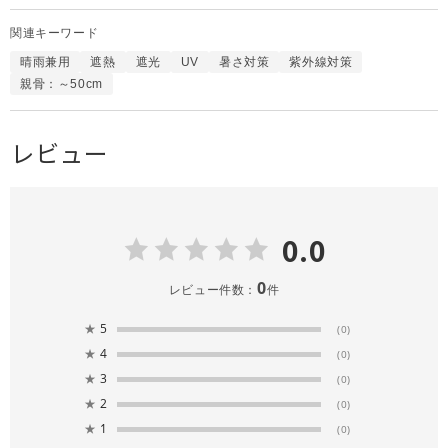
関連キーワード
晴雨兼用
遮熱
遮光
UV
暑さ対策
紫外線対策
親骨：～50cm
レビュー
0.0
0
レビュー件数：
件
★
5
(0)
★
4
(0)
★
3
(0)
★
2
(0)
★
1
(0)