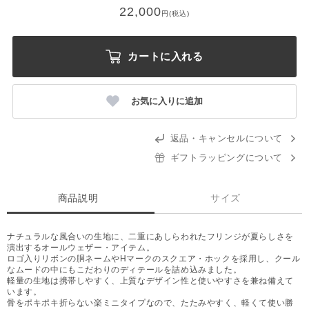
22,000
円(税込)
カートに入れる
お気に入りに追加
返品・キャンセルについて
ギフトラッピングについて
商品説明
サイズ
ナチュラルな風合いの生地に、二重にあしらわれたフリンジが夏らしさを
演出するオールウェザー・アイテム。
ロゴ入りリボンの胴ネームやHマークのスクエア・ホックを採用し、クール
なムードの中にもこだわりのディテールを詰め込みました。
軽量の生地は携帯しやすく、上質なデザイン性と使いやすさを兼ね備えて
います。
骨をポキポキ折らない楽ミニタイプなので、たたみやすく、軽くて使い勝