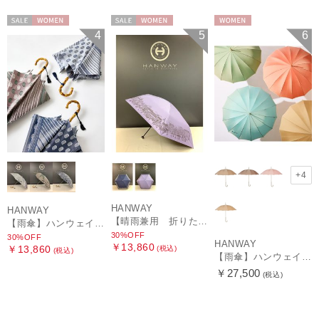
セール
WOMEN
セール
WOMEN
WOMEN
4
5
6
+4
HANWAY
HANWAY
【晴雨兼用 折りたたみ日傘】ハンウェイ（ＨＡＮＷＡＹ）HW street（ハンウェイ・ストリート）
【雨傘】ハンウェイ (HANWAY) Pカットジャカード Dot & Stripe mix CJ ドット・アンド・ストライプ・シー・ジェー ショート長傘 日本製
30%OFF
30%OFF
HANWAY
￥13,860
￥13,860
(税込)
(税込)
【雨傘】ハンウェイ （HANWAY ）真田耳（サナダミミ）長傘 日本製 カーボン骨
￥27,500
(税込)