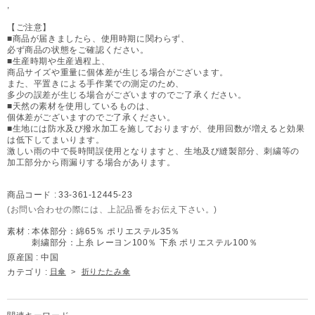
,
【ご注意】
■商品が届きましたら、使用時期に関わらず、
必ず商品の状態をご確認ください。
■生産時期や生産過程上、
商品サイズや重量に個体差が生じる場合がございます。
また、平置きによる手作業での測定のため、
多少の誤差が生じる場合がございますのでご了承ください。
■天然の素材を使用しているものは、
個体差がございますのでご了承ください。
■生地には防水及び撥水加工を施しておりますが、使用回数が増えると効果
は低下してまいります。
激しい雨の中で長時間誤使用となりますと、生地及び縫製部分、刺繍等の
加工部分から雨漏りする場合があります。
商品コード :
33-361-12445-23
(お問い合わせの際には、上記品番をお伝え下さい。)
素材 :
本体部分：綿65％ ポリエステル35％
刺繍部分：上糸 レーヨン100％ 下糸 ポリエステル100％
原産国 :
中国
カテゴリ :
日傘
>
折りたたみ傘