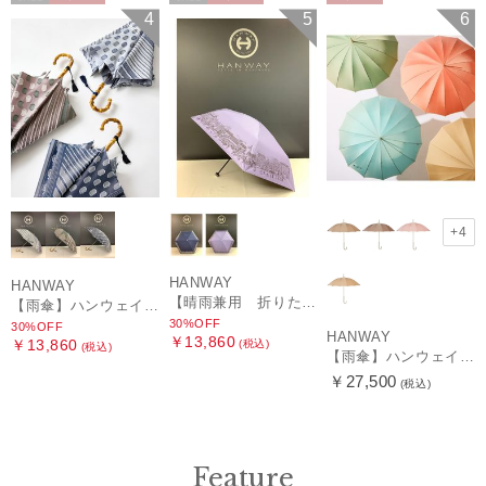
セール
WOMEN
セール
WOMEN
WOMEN
4
5
6
+4
HANWAY
HANWAY
【晴雨兼用 折りたたみ日傘】ハンウェイ（ＨＡＮＷＡＹ）HW street（ハンウェイ・ストリート）
【雨傘】ハンウェイ (HANWAY) Pカットジャカード Dot & Stripe mix CJ ドット・アンド・ストライプ・シー・ジェー ショート長傘 日本製
30%OFF
30%OFF
HANWAY
￥13,860
￥13,860
(税込)
(税込)
【雨傘】ハンウェイ （HANWAY ）真田耳（サナダミミ）長傘 日本製 カーボン骨
￥27,500
(税込)
Feature