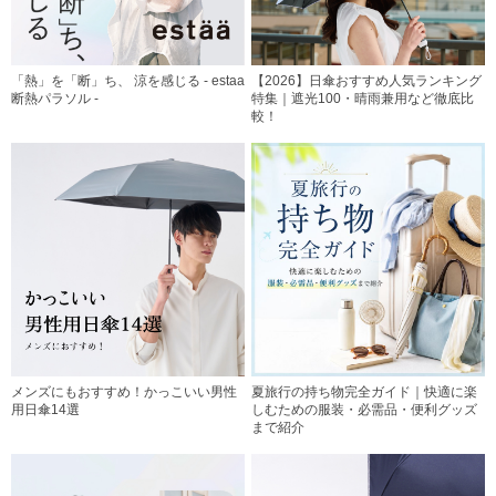
「熱」を「断」ち、 涼を感じる - estaa
【2026】日傘おすすめ人気ランキング
断熱パラソル -
特集｜遮光100・晴雨兼用など徹底比
較！
メンズにもおすすめ！かっこいい男性
夏旅行の持ち物完全ガイド｜快適に楽
用日傘14選
しむための服装・必需品・便利グッズ
まで紹介