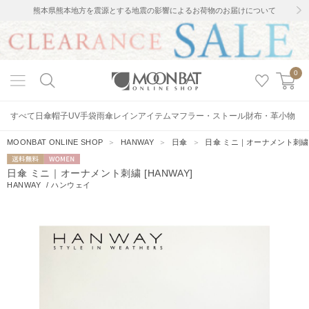
熊本県熊本地方を震源とする地震の影響によるお荷物のお届けについて
0
すべて
日傘
帽子
UV手袋
雨傘
レインアイテム
マフラー・ストール
財布・革小物
MOONBAT ONLINE SHOP
＞
HANWAY
＞
日傘
＞
日傘 ミニ｜オーナメント刺繍 [
送料無料
WOMEN
日傘 ミニ｜オーナメント刺繍 [HANWAY]
HANWAY
/
ハンウェイ
2