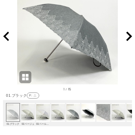
1
15
/
01.ブラック
F
: △
01.ブラック
02.ベージュ
03.ペールピンク