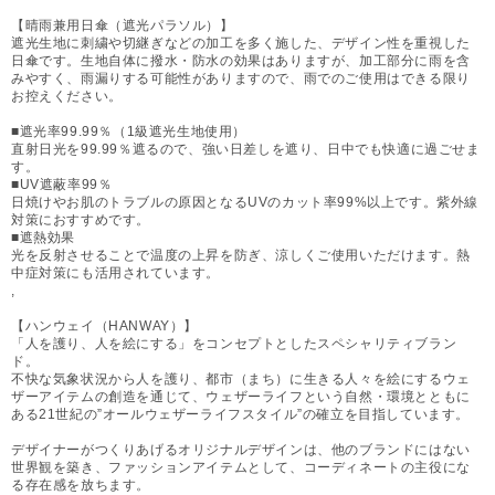
【晴雨兼用日傘（遮光パラソル）】
遮光生地に刺繍や切継ぎなどの加工を多く施した、デザイン性を重視した
日傘です。生地自体に撥水・防水の効果はありますが、加工部分に雨を含
みやすく、雨漏りする可能性がありますので、雨でのご使用はできる限り
お控えください。
■遮光率99.99％（1級遮光生地使用）
直射日光を99.99％遮るので、強い日差しを遮り、日中でも快適に過ごせま
す。
■UV遮蔽率99％
日焼けやお肌のトラブルの原因となるUVのカット率99%以上です。紫外線
対策におすすめです。
■遮熱効果
光を反射させることで温度の上昇を防ぎ、涼しくご使用いただけます。熱
中症対策にも活用されています。
,
【ハンウェイ（HANWAY）】
「人を護り、人を絵にする」をコンセプトとしたスペシャリティブラン
ド。
不快な気象状況から人を護り、都市（まち）に生きる人々を絵にするウェ
ザーアイテムの創造を通じて、ウェザーライフという自然・環境とともに
ある21世紀の”オールウェザーライフスタイル”の確立を目指しています。
デザイナーがつくりあげるオリジナルデザインは、他のブランドにはない
世界観を築き、ファッションアイテムとして、コーディネートの主役にな
る存在感を放ちます。