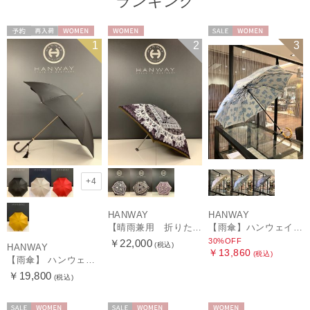
ランキング
予約
再入荷
WOMEN
WOMEN
セール
WOMEN
1
2
3
+4
HANWAY
HANWAY
【晴雨兼用 折りたたみ日傘】ハンウェイ（ＨＡＮＷＡＹ）Vestido de frida（べスティード・デ・フリーダ）
【雨傘】ハンウェイ (HANWAY) Lily CJ（リリー・シー・ジェー） 日本製 親骨：51～55cm
30%OFF
￥22,000
(税込)
HANWAY
￥13,860
(税込)
【雨傘】 ハンウェイ （HANWAY） Couturier クチュリエ 長傘 日本製
￥19,800
(税込)