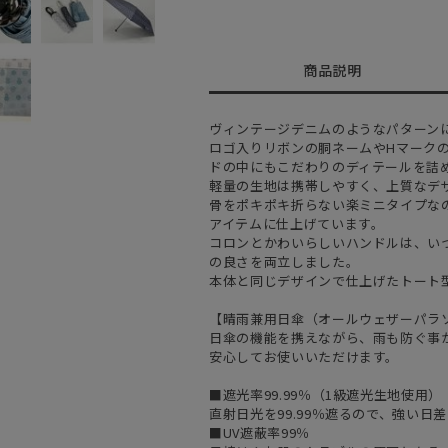
商品説明
ヴィンテージデニムのようなパターン
ロゴ入りリボンの胴ネームやHマーク
ドの中にもこだわりのディテールを詰
軽量の生地は携帯しやすく、上質なデ
骨をポキポキ折らない楽ミニタイプな
アイテムに仕上げています。
コロンとかわいらしいハンドルは、い
の良さを両立しました。
本体と同じデザインで仕上げたトート
【晴雨兼用日傘（オールウェザーパラ
日傘の機能を携えながら、雨も防ぐ事
安心してお使いいただけます。
■遮光率99.99％（1級遮光生地使用）
直射日光を99.99％遮るので、強い
■UV遮蔽率99％