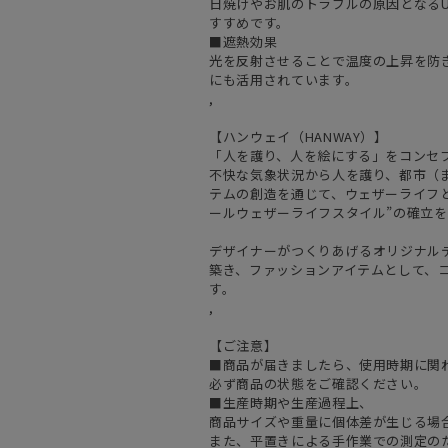
日焼けやお肌のトラブルの原因となるU
すすめです。
■遮熱効果
光を反射させることで温度の上昇を防
にも活用されています。
,
【ハンウェイ（HANWAY）】
「人を護り、人を絵にする」をコンセ
不快な気象状況から人を護り、都市（
テムの創造を通じて、ウェザーライフと
ールウェザーライフスタイル”の確立
デザイナーがつくりあげるオリジナル
築き、ファッションアイテムとして、
す。
,
【ご注意】
■商品が届きましたら、使用時期に関
必ず商品の状態をご確認ください。
■生産時期や生産過程上、
商品サイズや重量に個体差が生じる場
また、平置きによる手作業での測定の