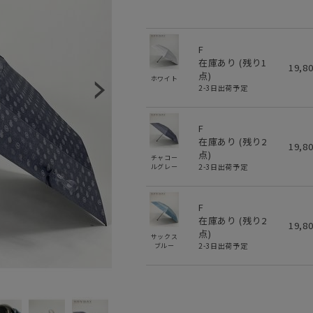
F
在庫あり (残り
1
19,8
点)
ホワイト
2-3日出荷予定
F
在庫あり (残り
2
19,8
点)
チャコー
2-3日出荷予定
ルグレー
F
在庫あり (残り
2
19,8
点)
サックス
2-3日出荷予定
ブルー