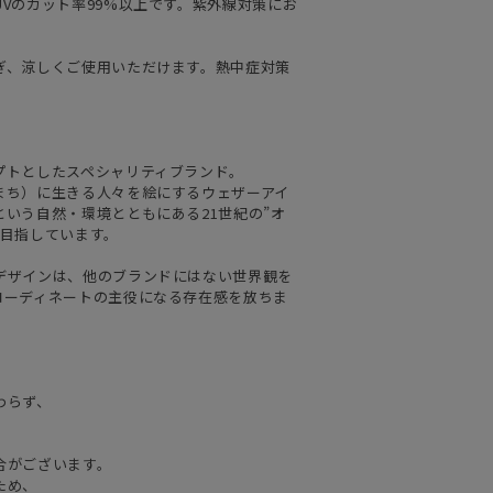
Vのカット率99%以上です。紫外線対策にお
ぎ、涼しくご使用いただけます。熱中症対策
プトとしたスペシャリティブランド。
まち）に生きる人々を絵にするウェザーアイ
いう自然・環境とともにある21世紀の”オ
を目指しています。
デザインは、他のブランドにはない世界観を
コーディネートの主役になる存在感を放ちま
わらず、
合がございます。
ため、