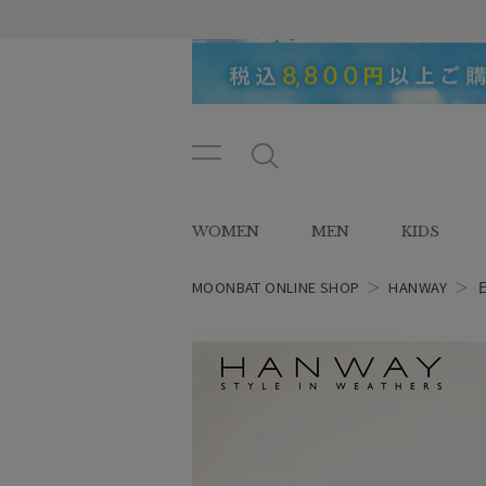
メニ
メ
ュー
ニ
ボタ
ュ
WOMEN
MEN
KIDS
ン
ー
ボ
タ
MOONBAT ONLINE SHOP
＞
HANWAY
＞
ン