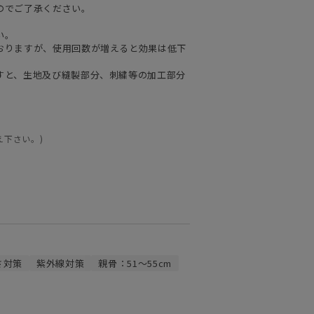
のでご了承ください。
い。
おりますが、使用回数が増えると効果は低下
すと、生地及び縫製部分、刺繍等の加工部分
え下さい。)
さ対策
紫外線対策
親骨：51～55cm