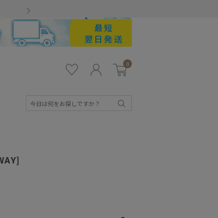
Gmailをお使いのお客様
0
お気
ロ
カー
に入
グ
ト
り
イ
ン
検
索
WAY]