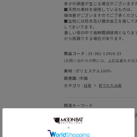
多少の誤差が生じる場合がございます
■天然の素材を使用しているものは、
個体差がございますのでご了承くださ
■生地には防水及び撥水加工を施して
してまいります。
激しい雨の中で長時間誤使用となりま
から雨漏りする場合があります。
商品コード :
33-361-12416-23
(お問い合わせの際には、上記品番をお伝
素材 :
ポリエステル100％
原産国 :
中国
カテゴリ :
日傘
>
折りたたみ傘
関連キーワード
晴雨兼用
遮熱
遮光
UV
暑