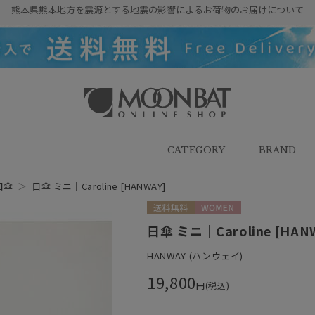
熊本県熊本地方を震源とする地震の影響によるお荷物のお届けについて
雨傘・日傘・マフラー・ストール・
帽子の通販｜MOONBAT ONLINE
SHOP（ムーンバットオンラインシ
CATEGORY
BRAND
ョップ）
日傘
＞
日傘 ミニ｜Caroline [HANWAY]
送料無料
WOMEN
日傘 ミニ｜Caroline [HAN
HANWAY (ハンウェイ)
19,800
円(税込)