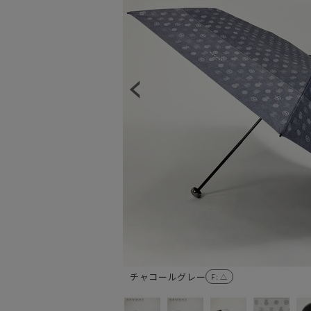
チャコールグレー
F
: △