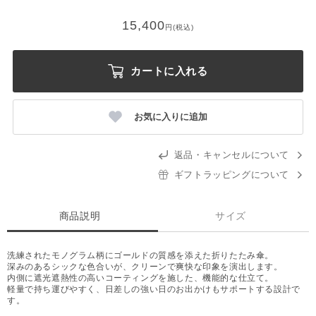
15,400
円(税込)
カートに入れる
お気に入りに追加
返品・キャンセルについて
ギフトラッピングについて
商品説明
サイズ
洗練されたモノグラム柄にゴールドの質感を添えた折りたたみ傘。
深みのあるシックな色合いが、クリーンで爽快な印象を演出します。
内側に遮光遮熱性の高いコーティングを施した、機能的な仕立て。
軽量で持ち運びやすく、日差しの強い日のお出かけもサポートする設計で
す。