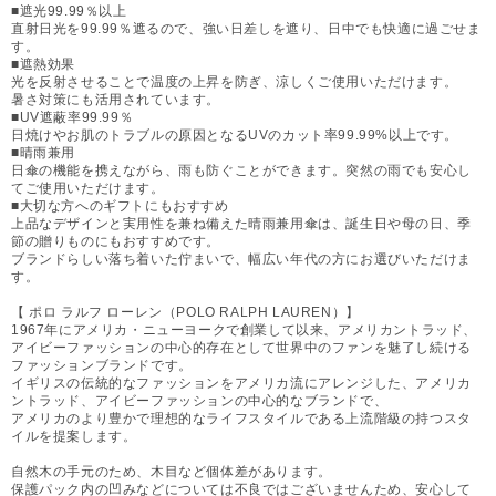
■遮光99.99％以上
直射日光を99.99％遮るので、強い日差しを遮り、日中でも快適に過ごせま
す。
■遮熱効果
光を反射させることで温度の上昇を防ぎ、涼しくご使用いただけます。
暑さ対策にも活用されています。
■UV遮蔽率99.99％
日焼けやお肌のトラブルの原因となるUVのカット率99.99%以上です。
■晴雨兼用
日傘の機能を携えながら、雨も防ぐことができます。突然の雨でも安心し
てご使用いただけます。
■大切な方へのギフトにもおすすめ
上品なデザインと実用性を兼ね備えた晴雨兼用傘は、誕生日や母の日、季
節の贈りものにもおすすめです。
ブランドらしい落ち着いた佇まいで、幅広い年代の方にお選びいただけま
す。
【 ポロ ラルフ ローレン（POLO RALPH LAUREN）】
1967年にアメリカ・ニューヨークで創業して以来、アメリカントラッド、
アイビーファッションの中心的存在として世界中のファンを魅了し続ける
ファッションブランドです。
イギリスの伝統的なファッションをアメリカ流にアレンジした、アメリカ
ントラッド、アイビーファッションの中心的なブランドで、
アメリカのより豊かで理想的なライフスタイルである上流階級の持つスタ
イルを提案します。
自然木の手元のため、木目など個体差があります。
保護パック内の凹みなどについては不良ではございませんため、安心して