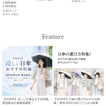
＃UVカット
＃晴雨兼用
＃WEB限定
＃UVカット
＃ギフト向け
Feature
【2026年】涼しい日傘おすすめ特集。
【2026年】日傘の選び方おすすめ特
遮熱最強日傘徹底調査！
集！遮光100%や折りたたみや軽量