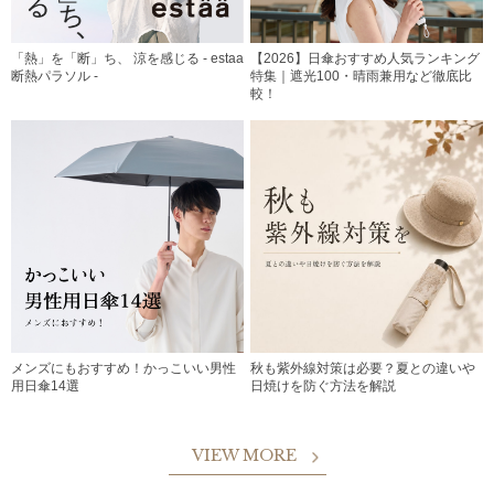
「熱」を「断」ち、 涼を感じる - estaa
【2026】日傘おすすめ人気ランキング
断熱パラソル -
特集｜遮光100・晴雨兼用など徹底比
較！
メンズにもおすすめ！かっこいい男性
秋も紫外線対策は必要？夏との違いや
用日傘14選
日焼けを防ぐ方法を解説
VIEW MORE