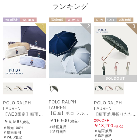
ランキング
WEB限定
WOMEN
送料無料
WOMEN
NEW
セール
送料無料
1
2
3
ギフト向け
WOMEN
SOLDOUT
POLO RALPH
POLO RALPH
POLO RALPH
LAUREN
LAUREN
LAUREN
【日傘】ポロ ラルフ ローレン(POLO RALPH LAUREN)エンブフリル 長傘 【公式ムーンバット】 遮光 遮熱 UV 晴雨兼用
【WEB限定】晴雨兼用折りたたみ日傘 ポロ ラルフ ローレン（POLO RALPH LAUREN）ワンポイントベア 遮光100 UV100
【晴雨兼用折りたたみ日傘】ポロ ラルフ ローレン (POLO RALPH LAUREN) フローラル刺繍 遮光 遮熱 UV
￥16,500
20%OFF
￥9,900
(税込)
(税込)
￥13,200
(税込)
＃晴雨兼用
＃遮光100%
＃晴雨兼用
＃送料無料
＃晴雨兼用
＃送料無料
＃WEB限定