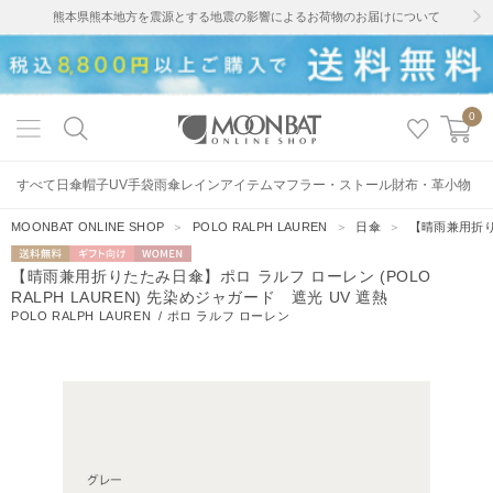
熊本県熊本地方を震源とする地震の影響によるお荷物のお届けについて
0
すべて
日傘
帽子
UV手袋
雨傘
レインアイテム
マフラー・ストール
財布・革小物
MOONBAT ONLINE SHOP
＞
POLO RALPH LAUREN
＞
日傘
＞
【晴雨兼用折りた
送料無料
ギフト向
WOMEN
【晴雨兼用折りたたみ日傘】ポロ ラルフ ローレン (POLO
け
RALPH LAUREN) 先染めジャガード 遮光 UV 遮熱
POLO RALPH LAUREN
/
ポロ ラルフ ローレン
4