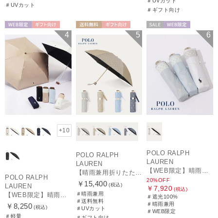
＃UVカット
＃UVカット
＃ギフト向け
WEB限定
ギフト向け
送料無料
ギフト向け
セール
WEB限定
4
5
6
UNISEX
WOMEN
WOMEN
+10
POLO RALPH
POLO RALPH
LAUREN
LAUREN
【WEB限定】晴雨兼用折りたたみ日傘 ポロ ラルフ ローレン（POLO RALPH LAUREN）シャンブレーレース 遮光100 UV100
【晴雨兼用折りたたみ日傘】ポロ ラルフ ローレン (POLO RALPH LAUREN) 先染めジャガード 遮光 UV 遮熱
POLO RALPH
20%OFF
￥15,400
(税込)
LAUREN
￥7,920
(税込)
＃晴雨兼用
【WEB限定】晴雨兼用折りたたみ日傘 ポロ ラルフ ローレン ポロポニー刺繍 POLO BEAR 雨の日OK 遮光100% 遮熱 簡単開閉 UV100% 晴雨兼用
＃遮光100%
＃送料無料
＃晴雨兼用
￥8,250
(税込)
＃UVカット
＃WEB限定
＃軽量
＃ギフト向け