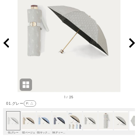
1
25
/
01.グレー
F
: △
01.グレー
02.ベージュ
03.サックスブルー
04.ディープブルー