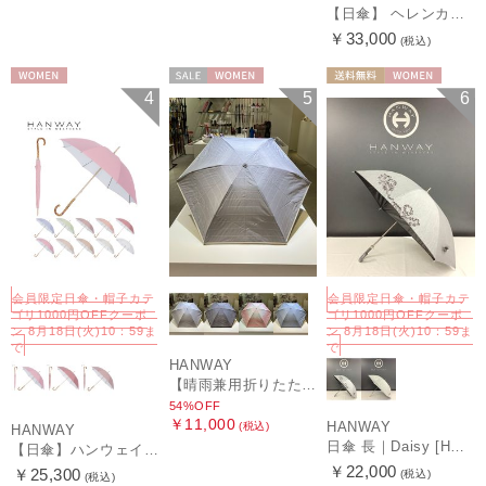
【日傘】 ヘレンカミンスキー（HELEN KAMINSKI） X ハンウェイ (HANWAY) コラボ プロヴァンスタイプ 麻無地 ラフィアコード 折りたたみ傘 曲がり手元 純パラソル
￥33,000
(税込)
WOMEN
セール
WOMEN
送料無料
WOMEN
4
5
6
会員限定日傘・帽子カテ
会員限定日傘・帽子カテ
ゴリ1000円OFFクーポ
ゴリ1000円OFFクーポ
ン 8月18日(火)10：59ま
ン 8月18日(火)10：59ま
で
で
HANWAY
【晴雨兼用折りたたみ日傘】ハンウェイ (HANWAY) Socal Gir（ソーカル・ガール） 暑さ対策、紫外線対策、親骨：～50cm 雨の日OK 遮光 UV 晴雨兼用
54%OFF
￥11,000
HANWAY
(税込)
HANWAY
日傘 長｜Daisy [HANWAY]
【日傘】ハンウェイ (HANWAY) Pシエスタ 白ラミネート ナチュラルカラー 長傘 オールウェザー 遮光 竹手元 晴雨兼用 UV 日本製
￥22,000
￥25,300
(税込)
(税込)