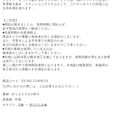
世界観を築き、ファッションアイテムとして、コーディネートの主役にな
る存在感を放ちます。
,
【ご注意】
■商品が届きましたら、使用時期に関わらず、
必ず商品の状態をご確認ください。
■生産時期や生産過程上、
商品サイズや重量に個体差が生じる場合がございます。
また、平置きによる手作業での測定のため、
多少の誤差が生じる場合がございますのでご了承ください。
■天然の素材を使用しているものは、
個体差がございますのでご了承ください。
■生地には防水及び撥水加工を施しておりますが、使用回数が増えると効果
は低下してまいります。
激しい雨の中で長時間誤使用となりますと、生地及び縫製部分、刺繍等の
加工部分から雨漏りする場合があります。
商品コード :
33-361-12409-23
(お問い合わせの際には、上記品番をお伝え下さい。)
素材 :
ポリエステル100％
原産国 :
中国
カテゴリ :
日傘
>
折りたたみ傘