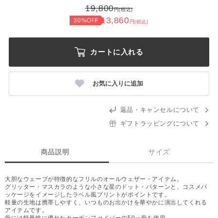
19,800
円(税込)
13,860
30%OFF
円(税込)
カートに入れる
お気に入りに追加
返品・キャンセルについて
ギフトラッピングについて
商品説明
サイズ
大胆なウェーブが特徴的なフリルのオールウェザー・アイテム。
グリッター・マスカラのような小さな星のドット・パターンと、コスメパ
ッケージをイメージしたラベル風プリントがポイントです。
軽量の生地は携帯しやすく、いつものお出かけを華やかに演出してくれる
アイテムです。
骨には軽量性に優れたカーボンファイバーの50㎝骨を使用。