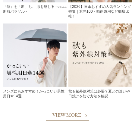
「熱」を「断」ち、 涼を感じる - estaa
【2026】日傘おすすめ人気ランキング
断熱パラソル -
特集｜遮光100・晴雨兼用など徹底比
較！
メンズにもおすすめ！かっこいい男性
秋も紫外線対策は必要？夏との違いや
用日傘14選
日焼けを防ぐ方法を解説
VIEW MORE