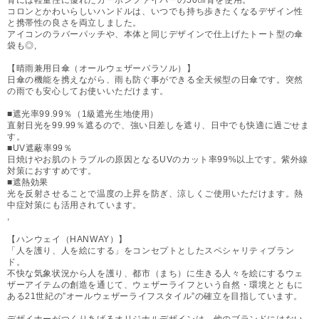
コロンとかわいらしいハンドルは、いつでも持ち歩きたくなるデザイン性
と携帯性の良さを両立しました。
アイコンのラバーパッチや、本体と同じデザインで仕上げたトート型の傘
袋も◎,
【晴雨兼用日傘（オールウェザーパラソル）】
日傘の機能を携えながら、雨も防ぐ事ができる全天候型の日傘です。突然
の雨でも安心してお使いいただけます。
■遮光率99.99％（1級遮光生地使用）
直射日光を99.99％遮るので、強い日差しを遮り、日中でも快適に過ごせま
す。
■UV遮蔽率99％
日焼けやお肌のトラブルの原因となるUVのカット率99%以上です。紫外線
対策におすすめです。
■遮熱効果
光を反射させることで温度の上昇を防ぎ、涼しくご使用いただけます。熱
中症対策にも活用されています。
,
【ハンウェイ（HANWAY）】
「人を護り、人を絵にする」をコンセプトとしたスペシャリティブラン
ド。
不快な気象状況から人を護り、都市（まち）に生きる人々を絵にするウェ
ザーアイテムの創造を通じて、ウェザーライフという自然・環境とともに
ある21世紀の”オールウェザーライフスタイル”の確立を目指しています。
デザイナーがつくりあげるオリジナルデザインは、他のブランドにはない