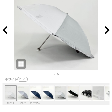
1
15
/
ホワイト
F
: △
ホワイト
グレー
ディープブルー