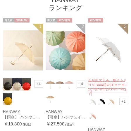
ランキング
再入荷
WOMEN
再入荷
WOMEN
WOMEN
1
2
3
会員限定日傘・帽子カテ
+4
+4
ゴリ1000円OFFクーポ
ン 8月18日(火)10：59ま
で
+1
HANWAY
HANWAY
【雨傘】 ハンウェイ （HANWAY） Couturier クチュリエ 長傘 日本製
【雨傘】ハンウェイ （HANWAY ）真田耳（サナダミミ）長傘 日本製 カーボン骨
￥19,800
￥27,500
(税込)
(税込)
HANWAY