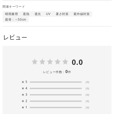
関連キーワード
晴雨兼用
遮熱
遮光
UV
暑さ対策
紫外線対策
親骨：～50cm
レビュー
0.0
0
レビュー件数：
件
★
5
(0)
★
4
(0)
★
3
(0)
★
2
(0)
★
1
(0)