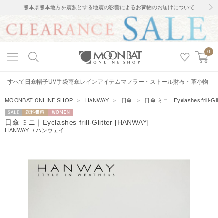
熊本県熊本地方を震源とする地震の影響によるお荷物のお届けについて
0
すべて
日傘
帽子
UV手袋
雨傘
レインアイテム
マフラー・ストール
財布・革小物
MOONBAT ONLINE SHOP
＞
HANWAY
＞
日傘
＞
日傘 ミニ｜Eyelashes frill-Gli
セー
送料無料
WOMEN
日傘 ミニ｜Eyelashes frill-Glitter [HANWAY]
ル
HANWAY
/
ハンウェイ
1