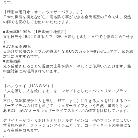
ます。
【晴雨兼用日傘（オールウェザーパラソル）】
日傘の機能を携えながら、雨も防ぐ事ができる全天候型の日傘です。突然
の雨でも安心してお使いいただけます。
■遮光率99.99％（1級遮光生地使用）
直射日光を99.99％遮るので、強い日差しを遮り、日中でも快適に過ごせま
す。
■UV遮蔽率99％
日焼けやお肌のトラブルの原因となるUVのカット率99%以上です。紫外線
対策におすすめです。
■遮熱効果
光を反射させることで温度の上昇を防ぎ、涼しくご使用いただけます。熱
中症対策にも活用されています。
,
【ハンウェイ（HANWAY）】
「人を護り、人を絵にする」をコンセプトとしたスペシャリティブラン
ド。
不快な気象状況から人を護り、都市（まち）に生きる人々を絵にするウェ
ザーアイテムの創造を通じて、ウェザーライフという自然・環境とともに
ある21世紀の”オールウェザーライフスタイル”の確立を目指しています。
デザイナーがつくりあげるオリジナルデザインは、他のブランドにはない
世界観を築き、ファッションアイテムとして、コーディネートの主役にな
る存在感を放ちます。
,