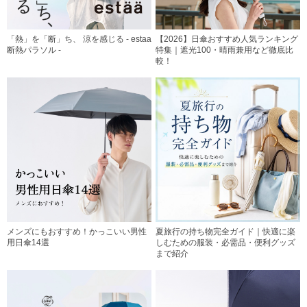
「熱」を「断」ち、 涼を感じる - estaa
【2026】日傘おすすめ人気ランキング
断熱パラソル -
特集｜遮光100・晴雨兼用など徹底比
較！
メンズにもおすすめ！かっこいい男性
夏旅行の持ち物完全ガイド｜快適に楽
用日傘14選
しむための服装・必需品・便利グッズ
まで紹介