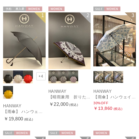
予約
再入荷
WOMEN
WOMEN
セール
WOMEN
1
2
3
+4
HANWAY
HANWAY
【晴雨兼用 折りたたみ日傘】ハンウェイ（ＨＡＮＷＡＹ）Vestido de frida（べスティード・デ・フリーダ）
【雨傘】ハンウェイ (HANWAY) Lily CJ（リリー・シー・ジェー） 日本製 親骨：51～55cm
30%OFF
￥22,000
(税込)
HANWAY
￥13,860
(税込)
【雨傘】 ハンウェイ （HANWAY） Couturier クチュリエ 長傘 日本製
￥19,800
(税込)
セール
WOMEN
セール
WOMEN
WOMEN