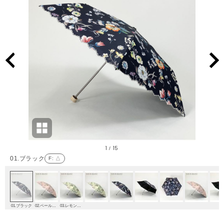
1
15
/
01.ブラック
F
: △
01.ブラック
02.ペールピンク
03.レモンイエロー