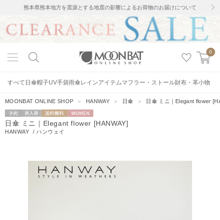
熊本県熊本地方を震源とする地震の影響によるお荷物のお届けについて
0
すべて
日傘
帽子
UV手袋
雨傘
レインアイテム
マフラー・ストール
財布・革小物
MOONBAT ONLINE SHOP
＞
HANWAY
＞
日傘
＞
日傘 ミニ｜Elegant flower [
予約
再入荷
送料無料
WOMEN
日傘 ミニ｜Elegant flower [HANWAY]
HANWAY
/
ハンウェイ
4