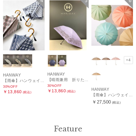
4
5
6
+4
HANWAY
HANWAY
【晴雨兼用 折りたたみ日傘】ハンウェイ（ＨＡＮＷＡＹ）HW street（ハンウェイ・ストリート）
【雨傘】ハンウェイ (HANWAY) Pカットジャカード Dot & Stripe mix CJ ドット・アンド・ストライプ・シー・ジェー ショート長傘 日本製
30%OFF
30%OFF
HANWAY
￥13,860
￥13,860
(税込)
(税込)
【雨傘】ハンウェイ （HANWAY ）真田耳（サナダミミ）長傘 日本製 カーボン骨
￥27,500
(税込)
Feature