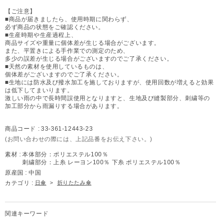
【ご注意】
■商品が届きましたら、使用時期に関わらず、
必ず商品の状態をご確認ください。
■生産時期や生産過程上、
商品サイズや重量に個体差が生じる場合がございます。
また、平置きによる手作業での測定のため、
多少の誤差が生じる場合がございますのでご了承ください。
■天然の素材を使用しているものは、
個体差がございますのでご了承ください。
■生地には防水及び撥水加工を施しておりますが、使用回数が増えると効果
は低下してまいります。
激しい雨の中で長時間誤使用となりますと、生地及び縫製部分、刺繍等の
加工部分から雨漏りする場合があります。
商品コード :
33-361-12443-23
(お問い合わせの際には、上記品番をお伝え下さい。)
素材 :
本体部分：ポリエステル100％
刺繍部分：上糸 レーヨン100％ 下糸 ポリエステル100％
原産国 :
中国
カテゴリ :
日傘
>
折りたたみ傘
関連キーワード