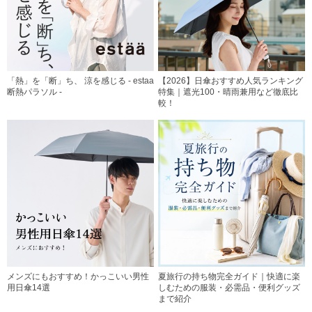
「熱」を「断」ち、 涼を感じる - estaa
【2026】日傘おすすめ人気ランキング
断熱パラソル -
特集｜遮光100・晴雨兼用など徹底比
較！
メンズにもおすすめ！かっこいい男性
夏旅行の持ち物完全ガイド｜快適に楽
用日傘14選
しむための服装・必需品・便利グッズ
まで紹介