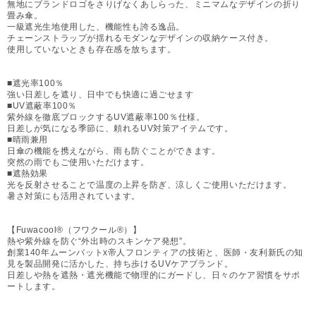
無地にブランドロゴをさりげなくあしらった、ミニマムなデザインの折り
畳み傘。
一級遮光生地使用した、機能性も誇る逸品。
チェーンストラップが揺れるモダンなデザインの収納ケース付き。
使用していないときも存在感を放ちます。
■遮光率100％
強い日差しを遮り、日中でも快適に過ごせます
■UV遮蔽率100％
紫外線を徹底ブロックするUV遮蔽率100％仕様。
日差しが気になる季節に、頼れるUV対策アイテムです。
■晴雨兼用
日傘の機能を携えながら、雨も防ぐことができます。
突然の雨でもご使用いただけます。
■遮熱効果
光を反射させることで温度の上昇を防ぎ、涼しくご使用いただけます。
暑さ対策にも活用されています。
【Fuwacool®（フワクール®）】
熱や紫外線を防ぐ“外出時のスキンケア発想”。
創業140年ムーンバットx帝人フロンティアの技術と、医師・友利新氏の知
見を製品開発に活かした、持ち歩けるUVケアブランド。
日差しや熱を遮熱・遮光機能で物理的にガードし、日々のケア習慣をサポ
ートします。