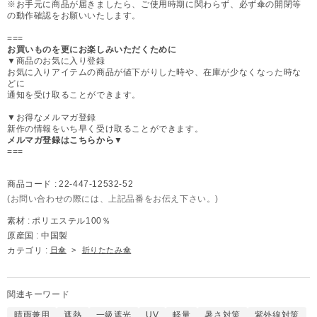
※お手元に商品が届きましたら、ご使用時期に関わらず、必ず傘の開閉等
の動作確認をお願いいたします。
===
お買いものを更にお楽しみいただくために
▼商品のお気に入り登録
お気に入りアイテムの商品が値下がりした時や、在庫が少なくなった時な
どに
通知を受け取ることができます。
▼お得なメルマガ登録
新作の情報をいち早く受け取ることができます。
メルマガ登録はこちらから▼
===
商品コード :
22-447-12532-52
(お問い合わせの際には、上記品番をお伝え下さい。)
素材 :
ポリエステル100％
原産国 :
中国製
カテゴリ :
日傘
>
折りたたみ傘
関連キーワード
晴雨兼用
遮熱
一級遮光
UV
軽量
暑さ対策
紫外線対策