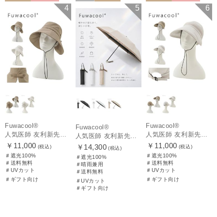
送料無料
ギフト向け
再入荷
送料無料
送料無料
ギフト向け
4
5
6
WOMEN
ギフト向け
UNISEX
WOMEN
Fuwacool®
Fuwacool®
Fuwacool®
人気医師 友利新先生がほんきでつくったUVカット100％帽子【遮光100％帽子】フワクール® (Fuwacool®) リボンクロッシェ
人気医師 友利新先生がほんきでつくったUVカット100％帽子【遮光100％帽子】フワクール® (Fuwacool®) ジョッキーサンバイザー
人気医師 友利新先生がほんきで作った”絶対に忘れない誰でも日傘” 55【晴雨兼用折りたたみ日傘】フワクール® (Fuwacool®) 雨の日OK 軽量 遮光100% UV100%
￥11,000
￥11,000
￥14,300
(税込)
(税込)
(税込)
＃遮光100%
＃遮光100%
＃遮光100%
＃送料無料
＃送料無料
＃晴雨兼用
＃UVカット
＃UVカット
＃送料無料
＃ギフト向け
＃ギフト向け
＃UVカット
＃ギフト向け