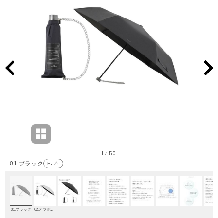
1
50
/
01.ブラック
F
: △
01.ブラック
02.オフホワイト