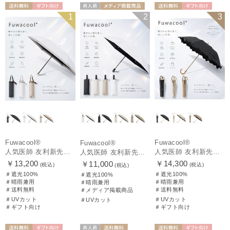
送料無料
ギフト向け
再入荷
メディア掲載商
送料無料
ギフト向け
1
2
3
UNISEX
UNISEX
品
WOMEN
Fuwacool®
Fuwacool®
Fuwacool®
人気医師 友利新先生がほんきで作った”絶対に忘れない誰でも日傘” 50【晴雨兼用折りたたみ日傘】フワクール® (Fuwacool®) 雨の日OK 軽量 遮光100% UV100%
人気医師 友利新先生がほんきで作った”絶対に忘れない誰でも日傘” エレガント派のバンブーフリル【晴雨兼用日傘】フワクール® (Fuwacool®) 雨の日OK 軽量 遮光100% UV100％
人気医師 友利新先生がほんきで作った”絶対に忘れない誰でも日傘”ワンタッチ開閉日傘【晴雨兼用折りたたみ日傘】フワクール® (Fuwacool®) 雨の日OK 軽量 遮光100% UV100％
￥13,200
￥14,300
￥11,000
(税込)
(税込)
(税込)
＃遮光100%
＃遮光100%
＃遮光100%
＃晴雨兼用
＃晴雨兼用
＃晴雨兼用
＃送料無料
＃送料無料
＃メディア掲載商品
＃UVカット
＃UVカット
＃UVカット
＃ギフト向け
＃ギフト向け