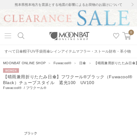
熊本県熊本地方を震源とする地震の影響によるお荷物のお届けについて
0
すべて
日傘
帽子
UV手袋
雨傘
レインアイテム
マフラー・ストール
財布・革小物
MOONBAT ONLINE SHOP
＞
Fuwacool®
＞
日傘
＞
【晴雨兼用折りたたみ日傘】フワ
WOMEN
【晴雨兼用折りたたみ日傘】フワクール®ブラック（Fuwacool®
Black）チューブスタイル 遮光100 UV100
Fuwacool®
/
フワクール®
5