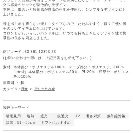
クス感覚のサックが特徴的なデザイン。
本体は、風合いと軽量感が特徴の生地を使用し、シンプルなデザインに仕
上げました。
骨をポキポキ折らない楽ミニタイプなので、たたみやすく、軽くて使い勝
手のよいアイテムに仕上げています。
コロンとかわいらしいハンドルは、いつでも持ち歩きたくデザイン性と携
帯性の良さを両立しました。
商品コード :
33-361-12393-23
(お問い合わせの際には、上記品番をお伝え下さい。)
素材 :
本体部分：ポリエステル100％ テープ部分：ポリエステル100％
（傘袋）本体部分：ポリエステル80％、PU20％ 紐部分：ポリエス
テル100％
原産国 :
中国
カテゴリ :
日傘
>
折りたたみ傘
関連キーワード
晴雨兼用
遮熱
遮光
一級遮光
UV
暑さ対策
紫外線対策
親骨：51～55cm
ギフトにおすすめ