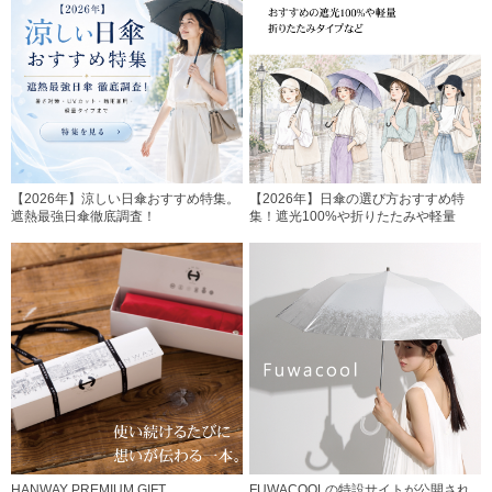
【2026年】涼しい日傘おすすめ特集。
【2026年】日傘の選び方おすすめ特
遮熱最強日傘徹底調査！
集！遮光100%や折りたたみや軽量
HANWAY PREMIUM GIFT
FUWACOOLの特設サイトが公開され