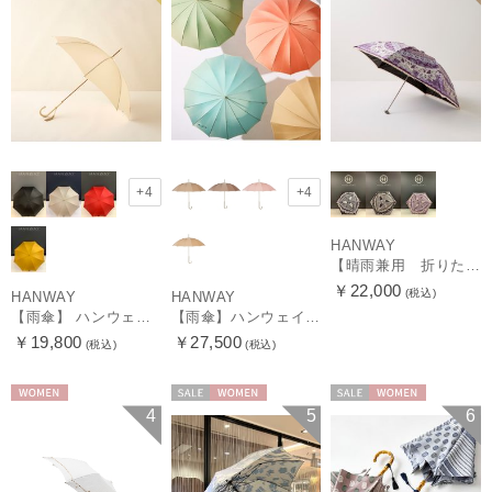
+4
+4
HANWAY
【晴雨兼用 折りたたみ日傘】ハンウェイ（ＨＡＮＷＡＹ）Vestido de frida（べスティード・デ・フリーダ）
￥22,000
(税込)
HANWAY
HANWAY
【雨傘】 ハンウェイ （HANWAY） Couturier クチュリエ 長傘 日本製
【雨傘】ハンウェイ （HANWAY ）真田耳（サナダミミ）長傘 日本製 カーボン骨
￥19,800
￥27,500
(税込)
(税込)
WOMEN
セール
WOMEN
セール
WOMEN
4
5
6