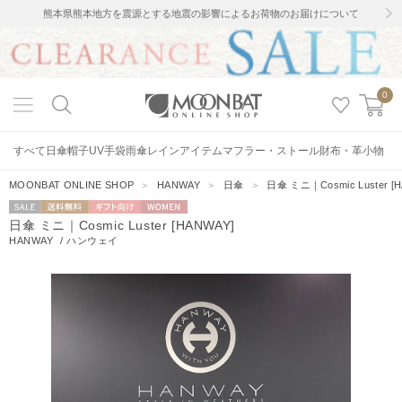
熊本県熊本地方を震源とする地震の影響によるお荷物のお届けについて
0
すべて
日傘
帽子
UV手袋
雨傘
レインアイテム
マフラー・ストール
財布・革小物
MOONBAT ONLINE SHOP
＞
HANWAY
＞
日傘
＞
日傘 ミニ｜Cosmic Luster [
セー
送料無料
ギフト向
WOMEN
日傘 ミニ｜Cosmic Luster [HANWAY]
ル
け
HANWAY
/
ハンウェイ
0