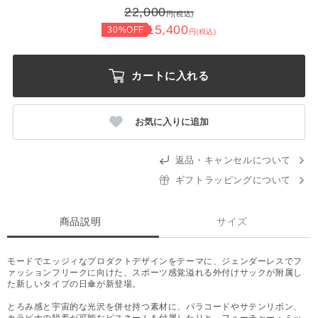
22,000
円(税込)
15,400
30%OFF
円(税込)
カートに入れる
お気に入りに追加
返品・キャンセルについて
ギフトラッピングについて
商品説明
サイズ
モードでエッジィなプロダクトデザインをテーマに、ジェンダーレスでフ
ァッションフリークに向けた、スポーツ感覚溢れる外付けサックが附属し
た新しいタイプの日傘が新登場。
とろみ感と宇宙的な光沢を併せ持つ素材に、パラコードやサテンリボン、
カラビナの脱着が可能なピスネームを付属したりと、フューチャー・ミッ