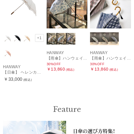
+1
HANWAY
HANWAY
【雨傘】ハンウェイ (HANWAY) Lily CJ（リリー・シー・ジェー） 日本製 親骨：51～55cm
【雨傘】ハンウェイ (HANWAY) Pカットジャカード Dot & Stripe mix CJ ドット・アンド・ストライプ・シー・ジェー ショート長傘 日本製
30%OFF
30%OFF
HANWAY
￥13,860
￥13,860
(税込)
(税込)
【日傘】 ヘレンカミンスキー（HELEN KAMINSKI） X ハンウェイ (HANWAY) コラボ プロヴァンスタイプ 麻無地 ラフィアコード 折りたたみ傘 曲がり手元 純パラソル
￥33,000
(税込)
Feature