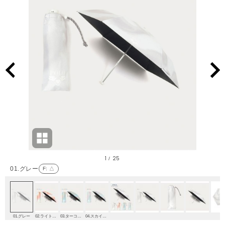
1
25
/
01.グレー
F
: △
01.グレー
02.ライトグリーン
03.ターコイズブルー
04.スカイブルー