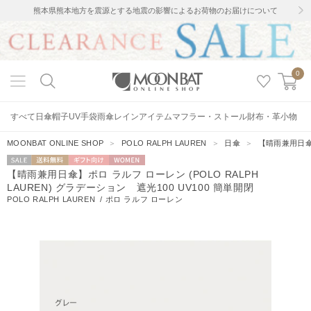
熊本県熊本地方を震源とする地震の影響によるお荷物のお届けについて
0
すべて
日傘
帽子
UV手袋
雨傘
レインアイテム
マフラー・ストール
財布・革小物
MOONBAT ONLINE SHOP
＞
POLO RALPH LAUREN
＞
日傘
＞
【晴雨兼用日傘】
セー
送料無料
ギフト向
WOMEN
【晴雨兼用日傘】ポロ ラルフ ローレン (POLO RALPH
ル
け
LAUREN) グラデーション 遮光100 UV100 簡単開閉
POLO RALPH LAUREN
/
ポロ ラルフ ローレン
4