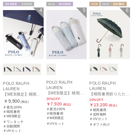
WEB限定
UNISEX
セール
WEB限定
NEW
セール
送料無料
4
5
6
WOMEN
ギフト向け
WOMEN
POLO RALPH
POLO RALPH
POLO RALPH
LAUREN
LAUREN
LAUREN
【WEB限定】晴雨兼用折りたたみ日傘 ポロ ラルフ ローレン（POLO RALPH LAUREN）シャンブレーレース 遮光100 UV100
【晴雨兼用折りたたみ日傘】ポロ ラルフ ローレン (POLO RALPH LAUREN) フローラル刺繍 遮光 遮熱 UV
【WEB限定】晴雨兼用自動開閉日傘 ポロ ラルフ ローレン（POLO RALPH LAUREN）ベア 遮光100 UV100 ワンタッチ開閉
20%OFF
20%OFF
￥9,900
(税込)
￥7,920
￥13,200
(税込)
(税込)
＃遮光100%
＃遮光100%
＃晴雨兼用
＃晴雨兼用
＃晴雨兼用
＃送料無料
＃WEB限定
＃WEB限定
＃UVカット
＃ワンタッチ
＃UVカット
＃ギフト向け
＃自動開閉
＃UVカット