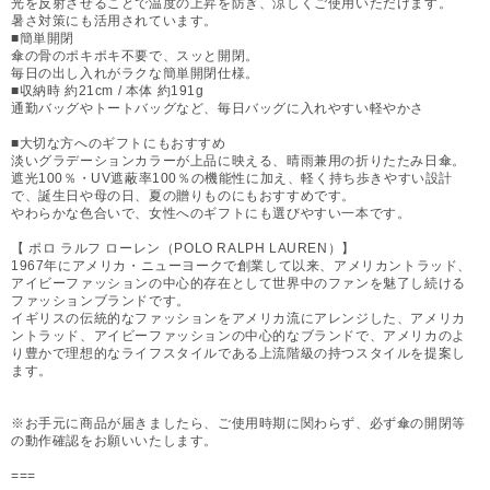
光を反射させることで温度の上昇を防ぎ、涼しくご使用いただけます。
暑さ対策にも活用されています。
■簡単開閉
傘の骨のポキポキ不要で、スッと開閉。
毎日の出し入れがラクな簡単開閉仕様。
■収納時 約21cm / 本体 約191g
通勤バッグやトートバッグなど、毎日バッグに入れやすい軽やかさ
■大切な方へのギフトにもおすすめ
淡いグラデーションカラーが上品に映える、晴雨兼用の折りたたみ日傘。
遮光100％・UV遮蔽率100％の機能性に加え、軽く持ち歩きやすい設計
で、誕生日や母の日、夏の贈りものにもおすすめです。
やわらかな色合いで、女性へのギフトにも選びやすい一本です。
【 ポロ ラルフ ローレン（POLO RALPH LAUREN）】
1967年にアメリカ・ニューヨークで創業して以来、アメリカントラッド、
アイビーファッションの中心的存在として世界中のファンを魅了し続ける
ファッションブランドです。
イギリスの伝統的なファッションをアメリカ流にアレンジした、アメリカ
ントラッド、アイビーファッションの中心的なブランドで、アメリカのよ
り豊かで理想的なライフスタイルである上流階級の持つスタイルを提案し
ます。
※お手元に商品が届きましたら、ご使用時期に関わらず、必ず傘の開閉等
の動作確認をお願いいたします。
===