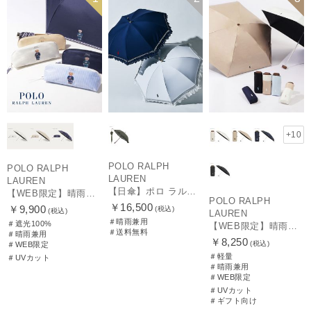
WOMEN
UNISEX
+10
POLO RALPH
POLO RALPH
LAUREN
LAUREN
【日傘】ポロ ラルフ ローレン(POLO RALPH LAUREN)エンブフリル 長傘 【公式ムーンバット】 遮光 遮熱 UV 晴雨兼用
【WEB限定】晴雨兼用折りたたみ日傘 ポロ ラルフ ローレン（POLO RALPH LAUREN）ワンポイントベア 遮光100 UV100
POLO RALPH
￥16,500
￥9,900
(税込)
(税込)
LAUREN
＃晴雨兼用
＃遮光100%
【WEB限定】晴雨兼用折りたたみ日傘 ポロ ラルフ ローレン ポロポニー刺繍 POLO BEAR 雨の日OK 遮光100% 遮熱 簡単開閉 UV100% 晴雨兼用
＃送料無料
＃晴雨兼用
￥8,250
(税込)
＃WEB限定
＃軽量
＃UVカット
＃晴雨兼用
＃WEB限定
＃UVカット
＃ギフト向け