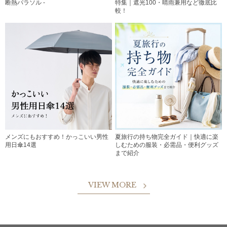
断熱パラソル -
特集｜遮光100・晴雨兼用など徹底比
較！
メンズにもおすすめ！かっこいい男性
夏旅行の持ち物完全ガイド｜快適に楽
用日傘14選
しむための服装・必需品・便利グッズ
まで紹介
VIEW MORE