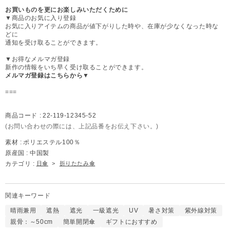
お買いものを更にお楽しみいただくために
▼商品のお気に入り登録
お気に入りアイテムの商品が値下がりした時や、在庫が少なくなった時な
どに
通知を受け取ることができます。
▼お得なメルマガ登録
新作の情報をいち早く受け取ることができます。
メルマガ登録はこちらから▼
===
商品コード :
22-119-12345-52
(お問い合わせの際には、上記品番をお伝え下さい。)
素材 :
ポリエステル100％
原産国 :
中国製
カテゴリ :
日傘
>
折りたたみ傘
関連キーワード
晴雨兼用
遮熱
遮光
一級遮光
UV
暑さ対策
紫外線対策
親骨：～50cm
簡単開閉傘
ギフトにおすすめ