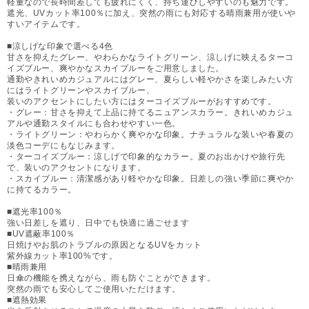
軽量なので長時間差しても疲れにくく、持ち運びしやすいのも魅力です。
遮光、UVカット率100％に加え、突然の雨にも対応する晴雨兼用が使いや
すいアイテムです。
■涼しげな印象で選べる4色
甘さを抑えたグレー、やわらかなライトグリーン、涼しげに映えるターコ
イズブルー、爽やかなスカイブルーをご用意しました。
通勤やきれいめカジュアルにはグレー、夏らしい軽やかさを楽しみたい方
にはライトグリーンやスカイブルー、
装いのアクセントにしたい方にはターコイズブルーがおすすめです。
・グレー：甘さを抑えて上品に持てるニュアンスカラー。きれいめカジュ
アルや通勤スタイルにも合わせやすい一色。
・ライトグリーン：やわらかく爽やかな印象。ナチュラルな装いや春夏の
淡色コーデにもなじみます。
・ターコイズブルー：涼しげで印象的なカラー。夏のお出かけや旅行先
で、装いのアクセントになります。
・スカイブルー：清潔感があり軽やかな印象。日差しの強い季節に爽やか
に持てるカラー。
■遮光率100％
強い日差しを遮り、日中でも快適に過ごせます
■UV遮蔽率100％
日焼けやお肌のトラブルの原因となるUVをカット
紫外線カット率100%です。
■晴雨兼用
日傘の機能を携えながら、雨も防ぐことができます。
突然の雨でも安心してご使用いただけます。
■遮熱効果