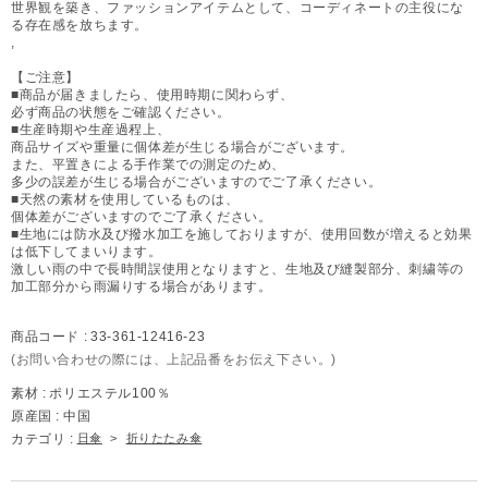
世界観を築き、ファッションアイテムとして、コーディネートの主役にな
る存在感を放ちます。
,
【ご注意】
■商品が届きましたら、使用時期に関わらず、
必ず商品の状態をご確認ください。
■生産時期や生産過程上、
商品サイズや重量に個体差が生じる場合がございます。
また、平置きによる手作業での測定のため、
多少の誤差が生じる場合がございますのでご了承ください。
■天然の素材を使用しているものは、
個体差がございますのでご了承ください。
■生地には防水及び撥水加工を施しておりますが、使用回数が増えると効果
は低下してまいります。
激しい雨の中で長時間誤使用となりますと、生地及び縫製部分、刺繍等の
加工部分から雨漏りする場合があります。
商品コード :
33-361-12416-23
(お問い合わせの際には、上記品番をお伝え下さい。)
素材 :
ポリエステル100％
原産国 :
中国
カテゴリ :
日傘
>
折りたたみ傘