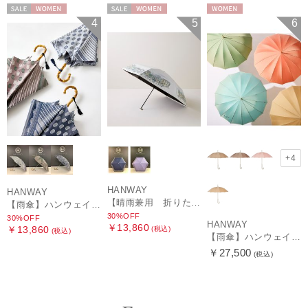
セール
WOMEN
セール
WOMEN
WOMEN
4
5
6
+4
HANWAY
HANWAY
【晴雨兼用 折りたたみ日傘】ハンウェイ（ＨＡＮＷＡＹ）HW street（ハンウェイ・ストリート）
【雨傘】ハンウェイ (HANWAY) Pカットジャカード Dot & Stripe mix CJ ドット・アンド・ストライプ・シー・ジェー ショート長傘 日本製
30%OFF
30%OFF
HANWAY
￥13,860
￥13,860
(税込)
(税込)
【雨傘】ハンウェイ （HANWAY ）真田耳（サナダミミ）長傘 日本製 カーボン骨
￥27,500
(税込)