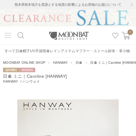
熊本県熊本地方を震源とする地震の影響によるお荷物のお届けについて
0
すべて
日傘
帽子
UV手袋
雨傘
レインアイテム
マフラー・ストール
財布・革小物
MOONBAT ONLINE SHOP
＞
HANWAY
＞
日傘
＞
日傘 ミニ｜Caroline [HANWA
送料無料
WOMEN
日傘 ミニ｜Caroline [HANWAY]
HANWAY
/
ハンウェイ
2