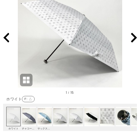
1
15
/
ホワイト
F
: △
ホワイト
チャコールグレー
サックスブルー