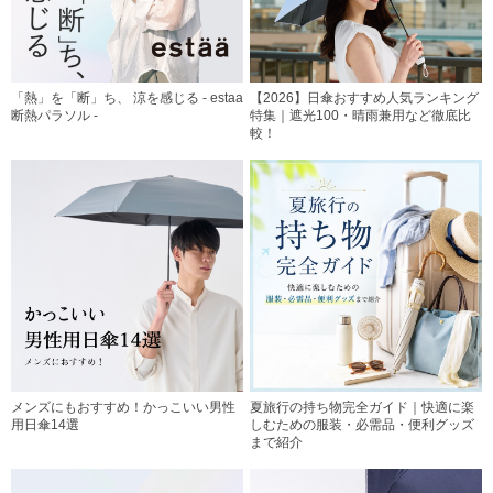
「熱」を「断」ち、 涼を感じる - estaa
【2026】日傘おすすめ人気ランキング
断熱パラソル -
特集｜遮光100・晴雨兼用など徹底比
較！
メンズにもおすすめ！かっこいい男性
夏旅行の持ち物完全ガイド｜快適に楽
用日傘14選
しむための服装・必需品・便利グッズ
まで紹介