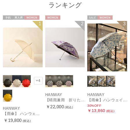
ランキング
予約
再入荷
WOMEN
WOMEN
セール
WOMEN
1
2
3
+4
HANWAY
HANWAY
【晴雨兼用 折りたたみ日傘】ハンウェイ（ＨＡＮＷＡＹ）Vestido de frida（べスティード・デ・フリーダ）
【雨傘】ハンウェイ (HANWAY) Lily CJ（リリー・シー・ジェー） 日本製 親骨：51～55cm
30%OFF
￥22,000
(税込)
HANWAY
￥13,860
(税込)
【雨傘】 ハンウェイ （HANWAY） Couturier クチュリエ 長傘 日本製
￥19,800
(税込)