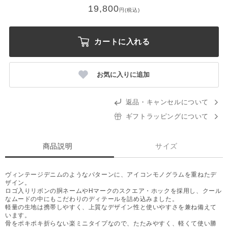
19,800
円(税込)
カートに入れる
お気に入りに追加
返品・キャンセルについて
ギフトラッピングについて
商品説明
サイズ
ヴィンテージデニムのようなパターンに、アイコンモノグラムを重ねたデ
ザイン。
ロゴ入りリボンの胴ネームやHマークのスクエア・ホックを採用し、クール
なムードの中にもこだわりのディテールを詰め込みました。
軽量の生地は携帯しやすく、上質なデザイン性と使いやすさを兼ね備えて
います。
骨をポキポキ折らない楽ミニタイプなので、たたみやすく、軽くて使い勝