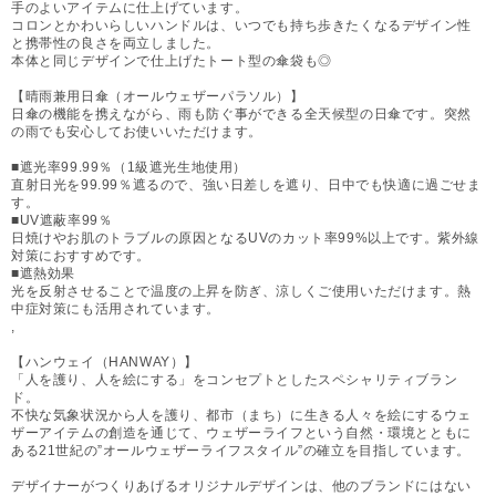
手のよいアイテムに仕上げています。
コロンとかわいらしいハンドルは、いつでも持ち歩きたくなるデザイン性
と携帯性の良さを両立しました。
本体と同じデザインで仕上げたトート型の傘袋も◎
【晴雨兼用日傘（オールウェザーパラソル）】
日傘の機能を携えながら、雨も防ぐ事ができる全天候型の日傘です。突然
の雨でも安心してお使いいただけます。
■遮光率99.99％（1級遮光生地使用）
直射日光を99.99％遮るので、強い日差しを遮り、日中でも快適に過ごせま
す。
■UV遮蔽率99％
日焼けやお肌のトラブルの原因となるUVのカット率99%以上です。紫外線
対策におすすめです。
■遮熱効果
光を反射させることで温度の上昇を防ぎ、涼しくご使用いただけます。熱
中症対策にも活用されています。
,
【ハンウェイ（HANWAY）】
「人を護り、人を絵にする」をコンセプトとしたスペシャリティブラン
ド。
不快な気象状況から人を護り、都市（まち）に生きる人々を絵にするウェ
ザーアイテムの創造を通じて、ウェザーライフという自然・環境とともに
ある21世紀の”オールウェザーライフスタイル”の確立を目指しています。
デザイナーがつくりあげるオリジナルデザインは、他のブランドにはない