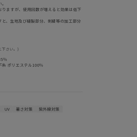
い。
おりますが、使用回数が増えると効果は低下
すと、生地及び縫製部分、刺繍等の加工部分
え下さい。)
35％
下糸 ポリエステル100％
UV
暑さ対策
紫外線対策