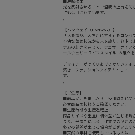
■遮熱効果
光を反射させることで温度の上昇を防
にも活用されています。
,
【ハンウェイ（HANWAY）】
「人を護り、人を絵にする」をコンセ
不快な気象状況から人を護り、都市（
テムの創造を通じて、ウェザーライフと
ールウェザーライフスタイル”の確立
デザイナーがつくりあげるオリジナル
築き、ファッションアイテムとして、
す。
,
【ご注意】
■商品が届きましたら、使用時期に関
必ず商品の状態をご確認ください。
■生産時期や生産過程上、
商品サイズや重量に個体差が生じる場
また、平置きによる手作業での測定の
多少の誤差が生じる場合がございます
■天然の素材を使用しているものは、