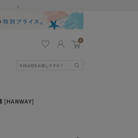
Gmailをお使いのお客様
0
お気
ロ
カー
に入
グ
ト
り
イ
ン
検
索
[HANWAY]