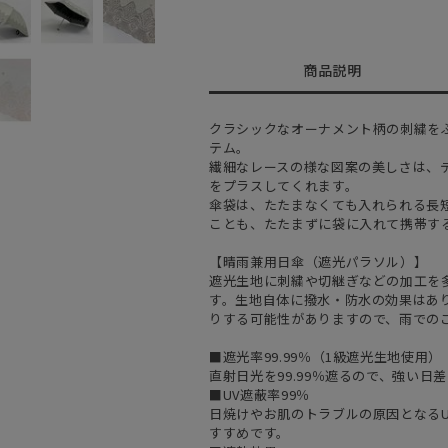
商品説明
クラシックなオーナメント柄の刺繍を
テム。
繊細なレースの様な図案の美しさは、
をプラスしてくれます。
傘袋は、たたまなくても入れられる長
ことも、たたまずに袋に入れて携帯す
【晴雨兼用日傘（遮光パラソル）】
遮光生地に刺繍や切継ぎなどの加工を
す。生地自体に撥水・防水の効果はあ
りする可能性がありますので、雨での
■遮光率99.99％（1級遮光生地使用）
直射日光を99.99％遮るので、強い
■UV遮蔽率99％
日焼けやお肌のトラブルの原因となるU
すすめです。