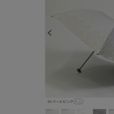
03.ペールピンク
F
: △