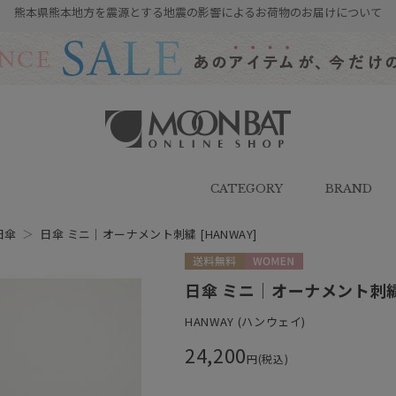
熊本県熊本地方を震源とする地震の影響によるお荷物のお届けについて
雨傘・日傘・マフラー・ストール・
帽子の通販｜MOONBAT ONLINE
SHOP（ムーンバットオンラインシ
CATEGORY
BRAND
ョップ）
日傘
＞
日傘 ミニ｜オーナメント刺繍 [HANWAY]
送料無料
WOMEN
日傘 ミニ｜オーナメント刺繍 
HANWAY (ハンウェイ)
24,200
円(税込)