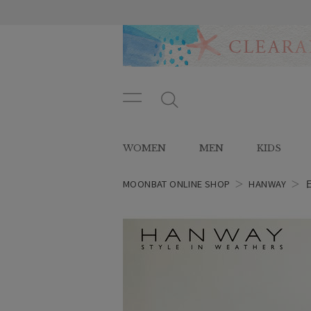
メニ
メ
ュー
ニ
ボタ
ュ
WOMEN
MEN
KIDS
ン
ー
ボ
タ
MOONBAT ONLINE SHOP
＞
HANWAY
＞
ン