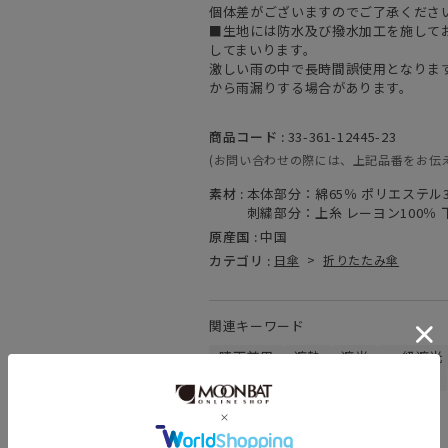
個体差がございますのでご了承くださ
■生地には防水及び撥水加工を施して
してまいります。
激しい雨の中で長時間誤使用となりま
から雨漏りする場合があります。
商品コード :
33-361-12445-23
(お問い合わせの際には、上記品番をお伝
素材 :
本体部分：綿65％ ポリエステル
刺繍部分：上糸 レーヨン100％ 
原産国 :
中国
カテゴリ :
日傘
>
折りたたみ傘
関連キーワード
晴雨兼用
遮熱
遮光
一級遮光
親骨：～50cm
ギフトにおすすめ