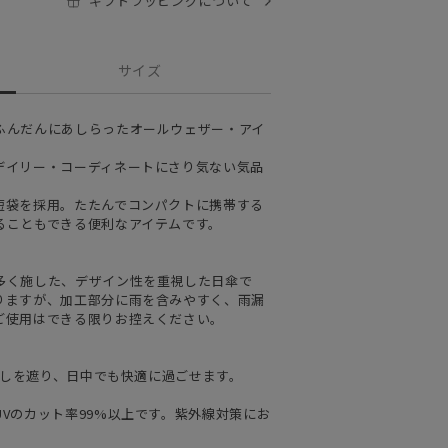
ギフトラッピングについて
サイズ
ふんだんにあしらったオールウェザー・アイ
デイリー・コーディネートにさり気ない気品
短袋を採用。たたんでコンパクトに携帯する
ることもできる便利なアイテムです。
多く施した、デザイン性を重視した日傘で
りますが、加工部分に雨を含みやすく、雨漏
ご使用はできる限りお控えください。
日差しを遮り、日中でも快適に過ごせます。
Vのカット率99%以上です。紫外線対策にお