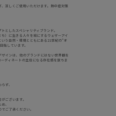
ぎ、涼しくご使用いただけます。熱中症対策
プトとしたスペシャリティブランド。
まち）に生きる人々を絵にするウェザーアイ
いう自然・環境とともにある21世紀の”オ
を目指しています。
デザインは、他のブランドにはない世界観を
コーディネートの主役になる存在感を放ちま
わらず、
合がございます。
ため、
のでご了承ください。