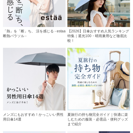
「熱」を「断」ち、 涼を感じる - estaa
【2026】日傘おすすめ人気ランキング
断熱パラソル -
特集｜遮光100・晴雨兼用など徹底比
較！
メンズにもおすすめ！かっこいい男性
夏旅行の持ち物完全ガイド｜快適に楽
用日傘14選
しむための服装・必需品・便利グッズ
まで紹介