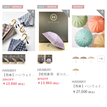
セール
WOMEN
セール
WOMEN
WOMEN
4
5
6
+4
HANWAY
HANWAY
【晴雨兼用 折りたたみ日傘】ハンウェイ（ＨＡＮＷＡＹ）HW street（ハンウェイ・ストリート）
【雨傘】ハンウェイ (HANWAY) Pカットジャカード Dot & Stripe mix CJ ドット・アンド・ストライプ・シー・ジェー ショート長傘 日本製
30%OFF
30%OFF
HANWAY
￥13,860
￥13,860
(税込)
(税込)
【雨傘】ハンウェイ （HANWAY ）真田耳（サナダミミ）長傘 日本製 カーボン骨
￥27,500
(税込)