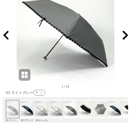
1
13
/
01.ライトグレー
F
: △
01.ライトグレー
02.ブラック
03.キャメル