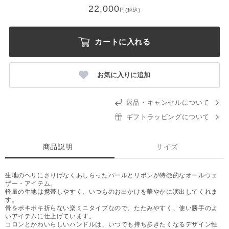
22,000
円(税込)
カートに入れる
お気に入りに追加
返品・キャンセルについて
ギフトラッピングについて
商品説明
サイズ
生地のヘリにさりげなくあしらったパールとリボンが特徴的なオールウェ
ザー・アイテム。
軽量の生地は携帯しやすく、いつものお出かけを華やかに演出してくれま
す。
骨をポキポキ折らない楽ミニタイプなので、たたみやすく、使い勝手のよ
いアイテムに仕上げています。
コロンとかわいらしいハンドルは、いつでも持ち歩きたくなるデザイン性