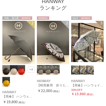
HANWAY
ランキング
予約
再入荷
WOMEN
WOMEN
セール
WOMEN
1
2
3
+4
HANWAY
HANWAY
【晴雨兼用 折りたたみ日傘】ハンウェイ（ＨＡＮＷＡＹ）Vestido de frida（べスティード・デ・フリーダ）
【雨傘】ハンウェイ (HANWAY) Lily CJ（リリー・シー・ジェー） 日本製 親骨：51～55cm
30%OFF
￥22,000
(税込)
HANWAY
￥13,860
(税込)
【雨傘】 ハンウェイ （HANWAY） Couturier クチュリエ 長傘 日本製
￥19,800
(税込)