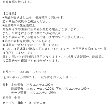
る存在感を放ちます。
,
【ご注意】
■商品が届きましたら、使用時期に関わらず、
必ず商品の状態をご確認ください。
■生産時期や生産過程上、
商品サイズや重量に個体差が生じる場合がございます。
また、平置きによる手作業での測定のため、
多少の誤差が生じる場合がございますのでご了承ください。
■天然の素材を使用しているものは、
個体差がございますのでご了承ください。
■生地には防水及び撥水加工を施しておりますが、使用回数が増えると効果
は低下してまいります。
激しい雨の中で長時間誤使用となりますと、生地及び縫製部分、刺繍等の
加工部分から雨漏りする場合があります。
商品コード :
33-361-12429-23
(お問い合わせの際には、上記品番をお伝え下さい。)
素材 :
本体部分：ポリエステル100％
刺繍部分：上糸 レーヨン100％ 下糸 ポリエステル100％
テープ部分：ポリエステル100％
原産国 :
中国
カテゴリ :
日傘
>
折りたたみ傘