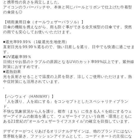
と携帯性の良さを両立しました。
アイコンのラバーパッチや、本体と同じパールとリボンで仕上げた巾着型
の傘袋も◎
【晴雨兼用日傘（オールウェザーパラソル）】
日傘の機能を携えながら、雨も防ぐ事ができる全天候型の日傘です。突然
の雨でも安心してお使いいただけます。
■遮光率99.99％（1級遮光生地使用）
直射日光を99.99％遮るので、強い日差しを遮り、日中でも快適に過ごせま
す。
■UV遮蔽率99％
日焼けやお肌のトラブルの原因となるUVのカット率99%以上です。紫外線
対策におすすめです。
■遮熱効果
光を反射させることで温度の上昇を防ぎ、涼しくご使用いただけます。熱
中症対策にも活用されています。
,
【ハンウェイ（HANWAY）】
「人を護り、人を絵にする」をコンセプトとしたスペシャリティブラン
ド。
不快な気象状況から人を護り、都市（まち）に生きる人々を絵にするウェ
ザーアイテムの創造を通じて、ウェザーライフという自然・環境とともに
ある21世紀の”オールウェザーライフスタイル”の確立を目指しています。
デザイナーがつくりあげるオリジナルデザインは、他のブランドにはない
世界観を築き、ファッションアイテムとして、コーディネートの主役にな