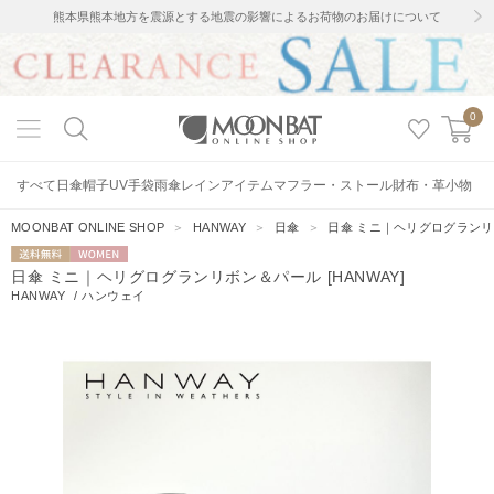
熊本県熊本地方を震源とする地震の影響によるお荷物のお届けについて
0
すべて
日傘
帽子
UV手袋
雨傘
レインアイテム
マフラー・ストール
財布・革小物
MOONBAT ONLINE SHOP
＞
HANWAY
＞
日傘
＞
日傘 ミニ｜ヘリグログランリボ
送料無料
WOMEN
日傘 ミニ｜ヘリグログランリボン＆パール [HANWAY]
HANWAY
/
ハンウェイ
2