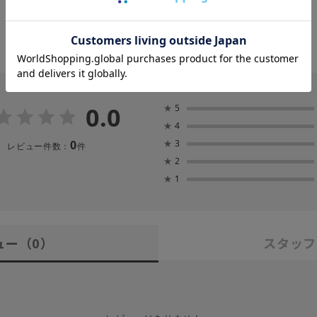
0.0
★
5
★
4
0
★
3
レビュー件数：
件
★
2
★
1
ュー
（0）
スタッフ