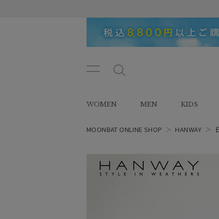
メニ
メ
ュー
ニ
ボタ
ュ
WOMEN
MEN
KIDS
ン
ー
ボ
タ
MOONBAT ONLINE SHOP
＞
HANWAY
＞
ン