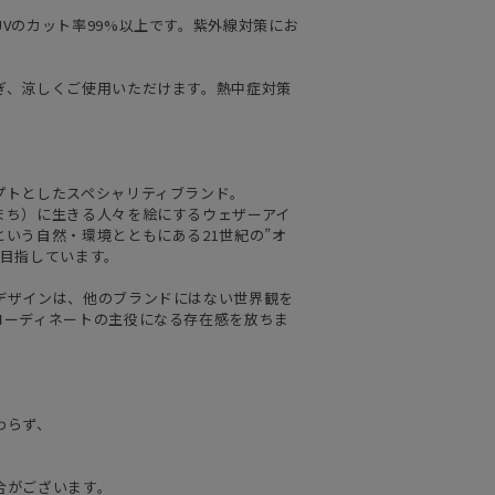
Vのカット率99%以上です。紫外線対策にお
ぎ、涼しくご使用いただけます。熱中症対策
プトとしたスペシャリティブランド。
まち）に生きる人々を絵にするウェザーアイ
いう自然・環境とともにある21世紀の”オ
を目指しています。
デザインは、他のブランドにはない世界観を
コーディネートの主役になる存在感を放ちま
わらず、
合がございます。