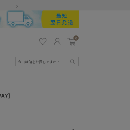
Gmailをお使いのお客様
0
お気
ロ
カー
に入
グ
ト
り
イ
ン
検
索
WAY]