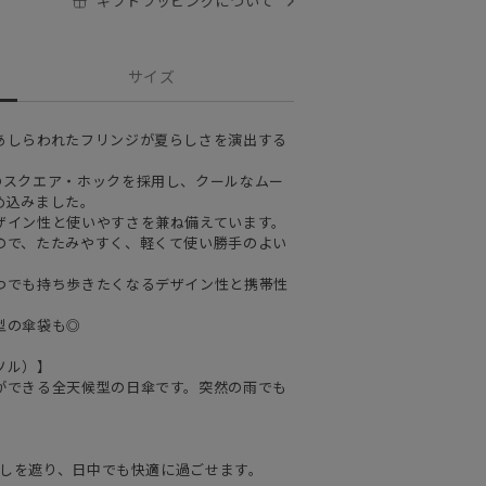
ギフトラッピングについて
サイズ
あしらわれたフリンジが夏らしさを演出する
のスクエア・ホックを採用し、クールなムー
め込みました。
ザイン性と使いやすさを兼ね備えています。
ので、たたみやすく、軽くて使い勝手のよい
つでも持ち歩きたくなるデザイン性と携帯性
型の傘袋も◎
ソル）】
ができる全天候型の日傘です。突然の雨でも
日差しを遮り、日中でも快適に過ごせます。