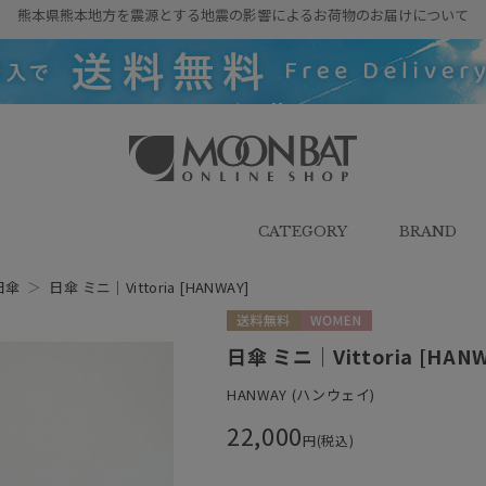
熊本県熊本地方を震源とする地震の影響によるお荷物のお届けについて
雨傘・日傘・マフラー・ストール・
帽子の通販｜MOONBAT ONLINE
SHOP（ムーンバットオンラインシ
CATEGORY
BRAND
ョップ）
日傘
＞
日傘 ミニ｜Vittoria [HANWAY]
送料無料
WOMEN
日傘 ミニ｜Vittoria [HAN
HANWAY (ハンウェイ)
22,000
円(税込)