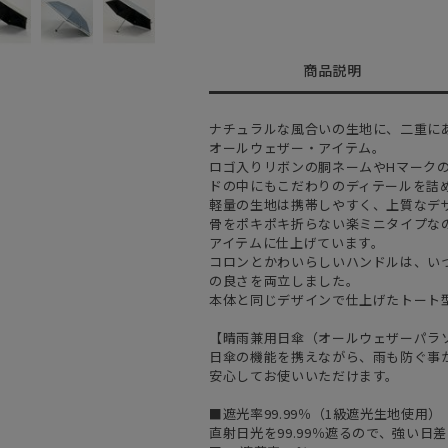
商品説明
ナチュラルな風合いの生地に、二重に
オールウェザー・アイテム。
ロゴ入りリボンの胴ネームやHマーク
ドの中にもこだわりのディテールを詰
軽量の生地は携帯しやすく、上質なデ
骨をポキポキ折らない楽ミニタイプな
アイテムに仕上げています。
コロンとかわいらしいハンドルは、い
の良さを両立しました。
本体と同じデザインで仕上げたトート
【晴雨兼用日傘（オールウェザーパラ
日傘の機能を携えながら、雨も防ぐ事
安心してお使いいただけます。
■遮光率99.99％（1級遮光生地使用）
直射日光を99.99％遮るので、強い