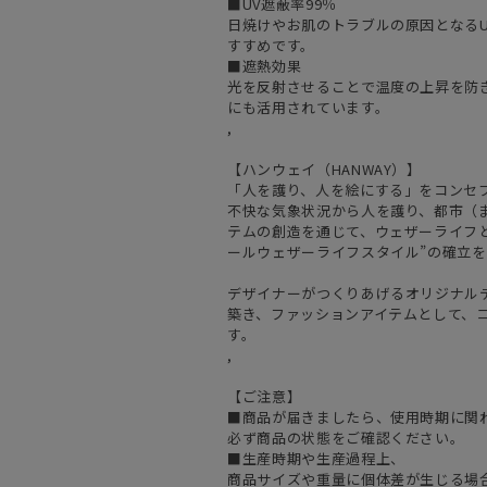
■UV遮蔽率99％
日焼けやお肌のトラブルの原因となるU
すすめです。
■遮熱効果
光を反射させることで温度の上昇を防
にも活用されています。
,
【ハンウェイ（HANWAY）】
「人を護り、人を絵にする」をコンセ
不快な気象状況から人を護り、都市（
テムの創造を通じて、ウェザーライフと
ールウェザーライフスタイル”の確立
デザイナーがつくりあげるオリジナル
築き、ファッションアイテムとして、
す。
,
【ご注意】
■商品が届きましたら、使用時期に関
必ず商品の状態をご確認ください。
■生産時期や生産過程上、
商品サイズや重量に個体差が生じる場