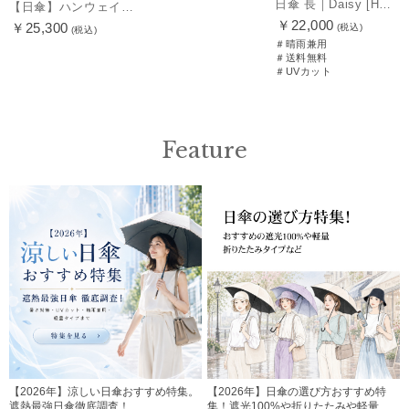
日傘 長｜Daisy [HANWAY]
【日傘】ハンウェイ (HANWAY) Pシエスタ 白ラミネート ナチュラルカラー 長傘 オールウェザー 遮光 竹手元 晴雨兼用 UV 日本製
￥22,000
￥25,300
(税込)
(税込)
＃晴雨兼用
＃送料無料
＃UVカット
Feature
【2026年】涼しい日傘おすすめ特集。
【2026年】日傘の選び方おすすめ特
遮熱最強日傘徹底調査！
集！遮光100%や折りたたみや軽量