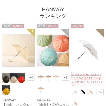
HANWAY
ランキング
再入荷
WOMEN
再入荷
WOMEN
WOMEN
1
2
3
会員限定日傘・帽子カテ
+4
+4
ゴリ1000円OFFクーポ
ン 8月18日(火)10：59ま
で
+1
HANWAY
HANWAY
【雨傘】 ハンウェイ （HANWAY） Couturier クチュリエ 長傘 日本製
【雨傘】ハンウェイ （HANWAY ）真田耳（サナダミミ）長傘 日本製 カーボン骨