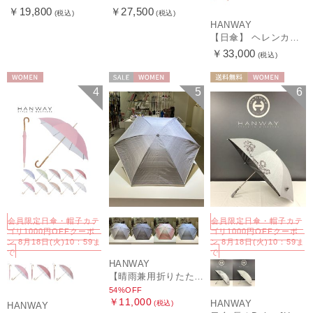
￥19,800
￥27,500
(税込)
(税込)
HANWAY
【日傘】 ヘレンカミンスキー（HELEN KAMINSKI） X ハンウェイ (HANWAY) コラボ プロヴァンスタイプ 麻無地 ラフィアコード 折りたたみ傘 曲がり手元 純パラソル
￥33,000
(税込)
WOMEN
セール
WOMEN
送料無料
WOMEN
4
5
6
会員限定日傘・帽子カテ
会員限定日傘・帽子カテ
ゴリ1000円OFFクーポ
ゴリ1000円OFFクーポ
ン 8月18日(火)10：59ま
ン 8月18日(火)10：59ま
で
で
HANWAY
【晴雨兼用折りたたみ日傘】ハンウェイ (HANWAY) Socal Gir（ソーカル・ガール） 暑さ対策、紫外線対策、親骨：～50cm 雨の日OK 遮光 UV 晴雨兼用
54%OFF
￥11,000
HANWAY
(税込)
HANWAY