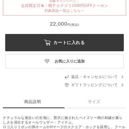
対象キャンペーン：
会員限定日傘・帽子カテゴリ1000円OFFクーポン
対象商品一覧はこちら＞
22,000
円(税込)
カートに入れる
お気に入りに追加
返品・キャンセルについて
ギフトラッピングについて
商品説明
サイズ
ナチュラルな風合いの生地に、贅沢に施されたペイズリー柄の刺繍が夏ら
しさを演出するオールウェザー・アイテム。
ロゴ入りリボンの胴ネームやHマークのスクエア・ホックを採用し、クール