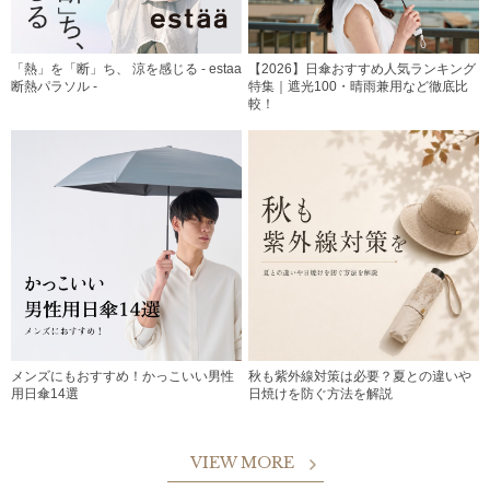
「熱」を「断」ち、 涼を感じる - estaa
【2026】日傘おすすめ人気ランキング
断熱パラソル -
特集｜遮光100・晴雨兼用など徹底比
較！
メンズにもおすすめ！かっこいい男性
秋も紫外線対策は必要？夏との違いや
用日傘14選
日焼けを防ぐ方法を解説
VIEW MORE