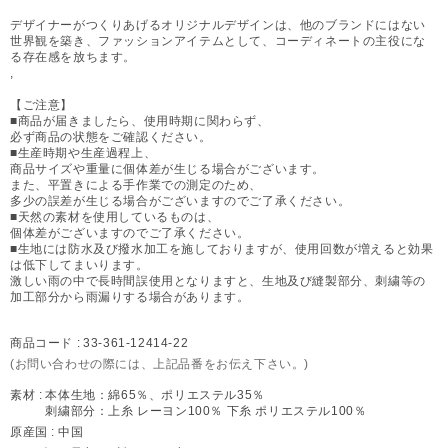
デザイナーがつくりあげるオリジナルデザインは、他のブランドにはない
世界観を築き、ファッションアイテムとして、コーディネートの主役にな
る存在感を放ちます。
,
【ご注意】
■商品が届きましたら、使用時期に関わらず、
必ず商品の状態をご確認ください。
■生産時期や生産過程上、
商品サイズや重量に個体差が生じる場合がございます。
また、平置きによる手作業での測定のため、
多少の誤差が生じる場合がございますのでご了承ください。
■天然の素材を使用しているものは、
個体差がございますのでご了承ください。
■生地には防水及び撥水加工を施しておりますが、使用回数が増えると効果
は低下してまいります。
激しい雨の中で長時間誤使用となりますと、生地及び縫製部分、刺繍等の
加工部分から雨漏りする場合があります。
商品コード :
33-361-12414-22
(お問い合わせの際には、上記品番をお伝え下さい。)
素材 :
本体生地：綿65％、ポリエステル35％
刺繍部分：上糸 レーヨン100％ 下糸 ポリエステル100％
原産国 :
中国