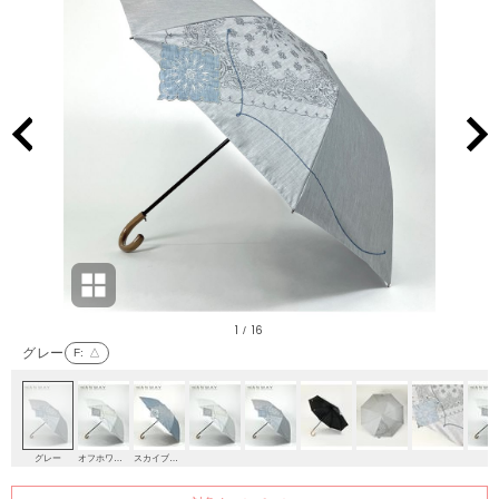
1
16
/
グレー
F
: △
グレー
オフホワイト
スカイブルー