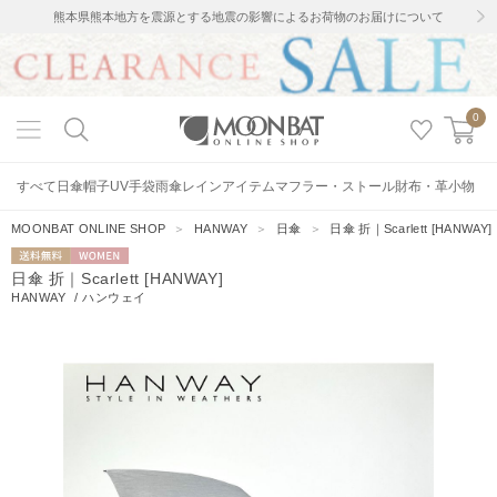
熊本県熊本地方を震源とする地震の影響によるお荷物のお届けについて
0
すべて
日傘
帽子
UV手袋
雨傘
レインアイテム
マフラー・ストール
財布・革小物
MOONBAT ONLINE SHOP
＞
HANWAY
＞
日傘
＞
日傘 折｜Scarlett [HANWAY]
送料無料
WOMEN
日傘 折｜Scarlett [HANWAY]
HANWAY
/
ハンウェイ
4