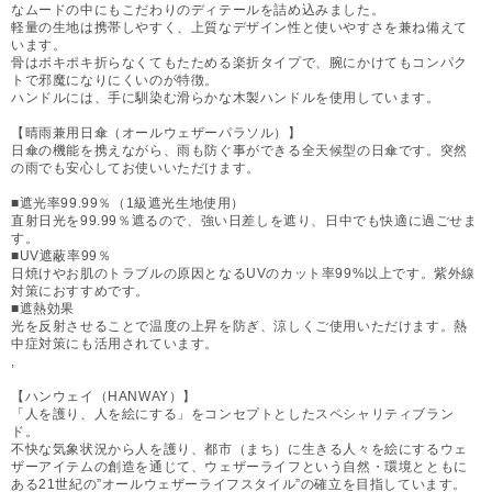
なムードの中にもこだわりのディテールを詰め込みました。
軽量の生地は携帯しやすく、上質なデザイン性と使いやすさを兼ね備えて
います。
骨はポキポキ折らなくてもたためる楽折タイプで、腕にかけてもコンパク
トで邪魔になりにくいのが特徴。
ハンドルには、手に馴染む滑らかな木製ハンドルを使用しています。
【晴雨兼用日傘（オールウェザーパラソル）】
日傘の機能を携えながら、雨も防ぐ事ができる全天候型の日傘です。突然
の雨でも安心してお使いいただけます。
■遮光率99.99％（1級遮光生地使用）
直射日光を99.99％遮るので、強い日差しを遮り、日中でも快適に過ごせま
す。
■UV遮蔽率99％
日焼けやお肌のトラブルの原因となるUVのカット率99%以上です。紫外線
対策におすすめです。
■遮熱効果
光を反射させることで温度の上昇を防ぎ、涼しくご使用いただけます。熱
中症対策にも活用されています。
,
【ハンウェイ（HANWAY）】
「人を護り、人を絵にする」をコンセプトとしたスペシャリティブラン
ド。
不快な気象状況から人を護り、都市（まち）に生きる人々を絵にするウェ
ザーアイテムの創造を通じて、ウェザーライフという自然・環境とともに
ある21世紀の”オールウェザーライフスタイル”の確立を目指しています。