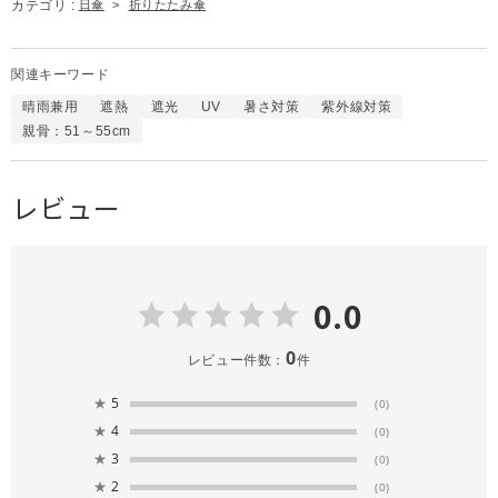
カテゴリ :
日傘
>
折りたたみ傘
関連キーワード
晴雨兼用
遮熱
遮光
UV
暑さ対策
紫外線対策
親骨：51～55cm
レビュー
0.0
0
レビュー件数：
件
★
5
(0)
★
4
(0)
★
3
(0)
★
2
(0)