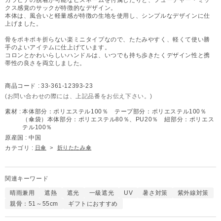
クス感覚のサックが特徴的なデザイン。
本体は、風合いと軽量感が特徴の生地を使用し、シンプルなデザインに仕
上げました。
骨をポキポキ折らない楽ミニタイプなので、たたみやすく、軽くて使い勝
手のよいアイテムに仕上げています。
コロンとかわいらしいハンドルは、いつでも持ち歩きたくデザイン性と携
帯性の良さを両立しました。
商品コード :
33-361-12393-23
(お問い合わせの際には、上記品番をお伝え下さい。)
素材 :
本体部分：ポリエステル100％ テープ部分：ポリエステル100％
（傘袋）本体部分：ポリエステル80％、PU20％ 紐部分：ポリエス
テル100％
原産国 :
中国
カテゴリ :
日傘
>
折りたたみ傘
関連キーワード
晴雨兼用
遮熱
遮光
一級遮光
UV
暑さ対策
紫外線対策
親骨：51～55cm
ギフトにおすすめ