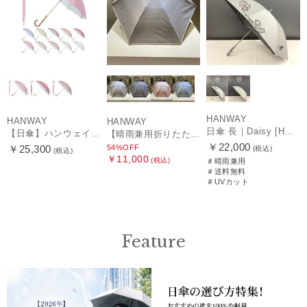
HANWAY
HANWAY
HANWAY
日傘 長｜Daisy [HANWAY]
【日傘】ハンウェイ (HANWAY) Pシエスタ 白ラミネート ナチュラルカラー 長傘 オールウェザー 遮光 竹手元 晴雨兼用 UV 日本製
【晴雨兼用折りたたみ日傘】ハンウェイ (HANWAY) Socal Gir（ソーカル・ガール） 暑さ対策、紫外線対策、親骨：～50cm 雨の日OK 遮光 UV 晴雨兼用
￥22,000
54%OFF
￥25,300
(税込)
(税込)
￥11,000
(税込)
＃晴雨兼用
＃送料無料
＃UVカット
Feature