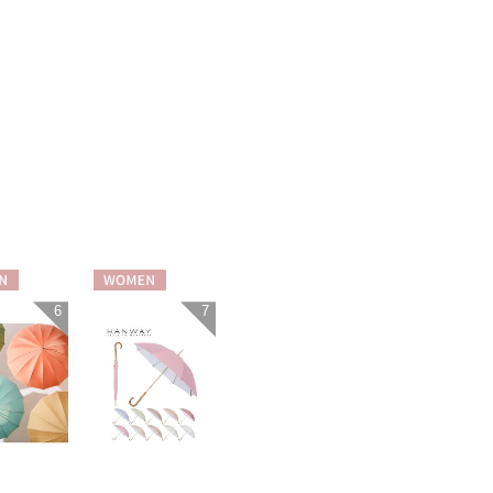
N
WOMEN
6
7