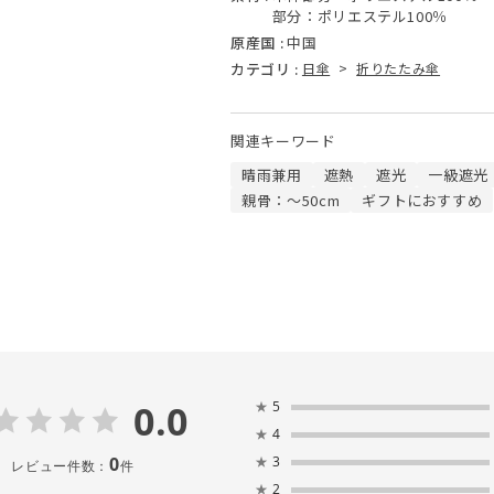
部分：ポリエステル100％
原産国 :
中国
カテゴリ :
日傘
>
折りたたみ傘
関連キーワード
晴雨兼用
遮熱
遮光
一級遮光
親骨：～50cm
ギフトにおすすめ
0.0
★
5
★
4
0
★
3
レビュー件数：
件
★
2