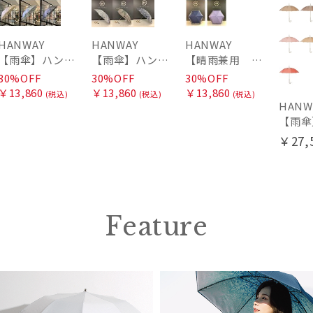
HANWAY
HANWAY
HANWAY
【雨傘】ハンウェイ (HANWAY) Lily CJ（リリー・シー・ジェー） 日本製 親骨：51～55cm
【雨傘】ハンウェイ (HANWAY) Pカットジャカード Dot & Stripe mix CJ ドット・アンド・ストライプ・シー・ジェー ショート長傘 日本製
【晴雨兼用 折りたたみ日傘】ハンウェイ（ＨＡＮＷＡＹ）HW street（ハンウェイ・ストリート）
30%OFF
30%OFF
30%OFF
￥13,860
￥13,860
￥13,860
(税込)
(税込)
(税込)
HANW
￥27,
Feature