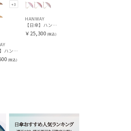
+3
HANWAY
【日傘】ハンウェイ (HANWAY) Pシエスタ 白ラミネート ナチュラルカラー 長傘 オールウェザー 遮光 竹手元 晴雨兼用 UV 日本製
￥25,300
(税込)
AY
【雨傘】ハンウェイ （HANWAY ）真田耳（サナダミミ）長傘 日本製 カーボン骨
500
(税込)