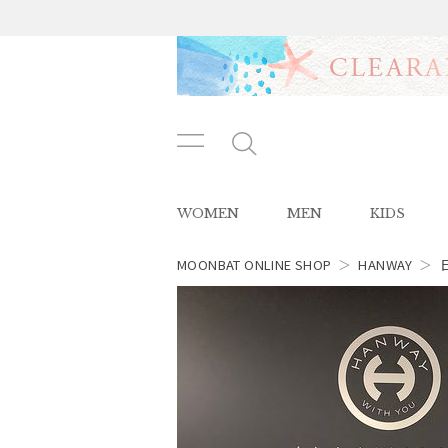
メニ
メ
ュー
ニ
ボタ
ュ
WOMEN
MEN
KIDS
ン
ー
ボ
タ
MOONBAT ONLINE SHOP
＞
HANWAY
＞
ン