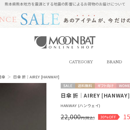
熊本県熊本地方を震源とする地震の影響によるお荷物のお届けについて
雨傘・日傘・マフラー・ストール・
帽子の通販｜MOONBAT ONLINE
SHOP（ムーンバットオンラインシ
CATEGORY
BRAND
ョップ）
日傘
＞
日傘 折｜AIREY [HANWAY]
セール
送料無料
ギフト向け
WOME
日傘 折｜AIREY [HANWAY]
HANWAY (ハンウェイ)
22,000
15
30%OFF
円(税込)