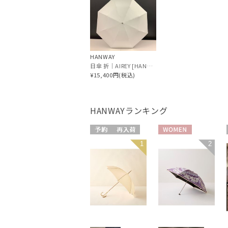
HANWAY
日傘 折｜AIREY [HANWAY]
¥15,400円(税込)
HANWAY
ランキング
予約
再入荷
WOMEN
1
2
WOMEN