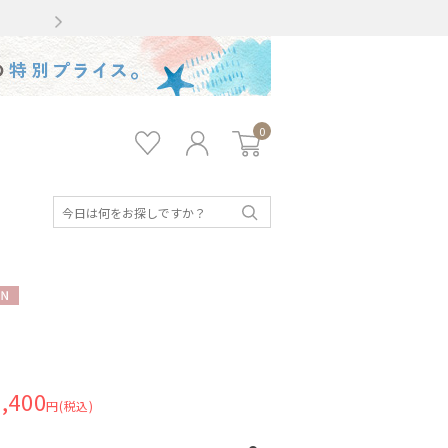
Gmailをお使いのお客様
0
お気
ロ
カー
に入
グ
ト
り
イ
ン
検
索
N
,400
円(税込)