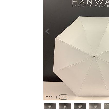
ホワイト
F
: △