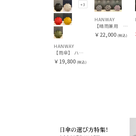
+3
HANWAY
【晴雨兼用 折りたたみ日傘】ハンウェイ（ＨＡＮＷＡＹ）Vestido de frida（べスティード・デ・フリーダ）
￥22,000
(税込)
HANWAY
【雨傘】 ハンウェイ （HANWAY） Couturier クチュリエ 長傘 日本製
￥19,800
(税込)