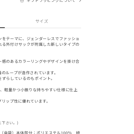
ギフトラッピングについて
サイズ
ンをテーマに、ジェンダーレスでファッショ
れる外付けサックが附属した新しいタイプの
ー感のあるカラーリングやデザインを掛け合
着のループが造作されています。
をずらしているのもポイント。
し、軽量かつ小振りな持ちやすい仕様に仕上
グリップ性に優れています。
え下さい。)
 （傘袋）本体部分：ポリエステル100％ 紐