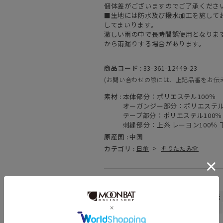
個体差がございますのでご了承くださ
■生地には防水及び撥水加工を施して
してまいります。
激しい雨の中で長時間誤使用となりま
から雨漏りする場合があります。
商品コード :
33-361-12449-23
(お問い合わせの際には、上記品番をお伝
素材 :
本体部分：ポリエステル100％
オーガンジー部分：ポリエステル6
テープ部分：ポリエステル100％
刺繍部分：上糸 レーヨン100％ 
原産国 :
中国
カテゴリ :
日傘
>
折りたたみ傘
関連キーワード
晴雨兼用
遮熱
遮光
一級遮光
親骨：～50cm
ギフトにおすすめ