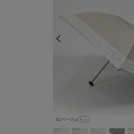
02.ベージュ
F
: △