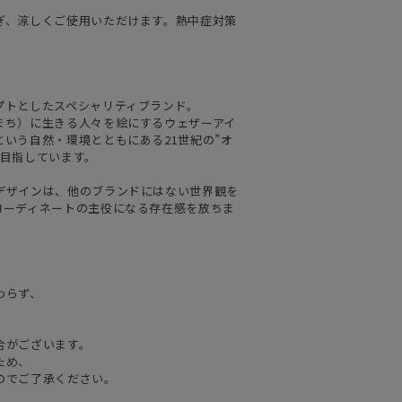
ぎ、涼しくご使用いただけます。熱中症対策
プトとしたスペシャリティブランド。
まち）に生きる人々を絵にするウェザーアイ
いう自然・環境とともにある21世紀の”オ
を目指しています。
デザインは、他のブランドにはない世界観を
コーディネートの主役になる存在感を放ちま
わらず、
合がございます。
ため、
のでご了承ください。