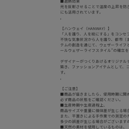
■遮熱効果
光を反射させることで温度の上昇を防
にも活用されています。
,
【ハンウェイ（HANWAY）】
「人を護り、人を絵にする」をコンセ
不快な気象状況から人を護り、都市（
テムの創造を通じて、ウェザーライフと
ールウェザーライフスタイル”の確立
デザイナーがつくりあげるオリジナル
築き、ファッションアイテムとして、
す。
,
【ご注意】
■商品が届きましたら、使用時期に関
必ず商品の状態をご確認ください。
■生産時期や生産過程上、
商品サイズや重量に個体差が生じる場
また、平置きによる手作業での測定の
多少の誤差が生じる場合がございます
■天然の素材を使用しているものは、