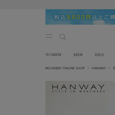
メニ
メ
ュー
ニ
ボタ
ュ
WOMEN
MEN
KIDS
ン
ー
ボ
タ
MOONBAT ONLINE SHOP
＞
HANWAY
＞
ン