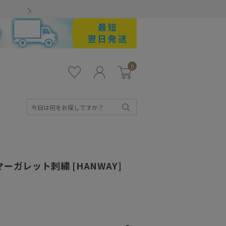
Gmailをお使いのお客様
0
お気
ロ
カー
に入
グ
ト
り
イ
ン
検
索
ーガレット刺繍 [HANWAY]