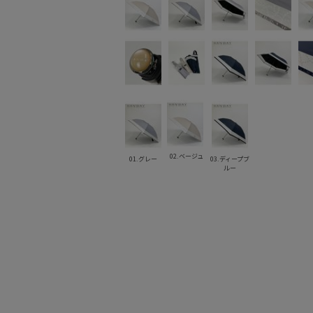
02.ベージュ
01.グレー
03.ディープブ
ルー