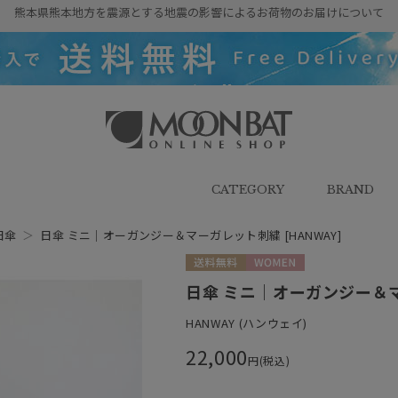
熊本県熊本地方を震源とする地震の影響によるお荷物のお届けについて
雨傘・日傘・マフラー・ストール・
帽子の通販｜MOONBAT ONLINE
SHOP（ムーンバットオンラインシ
CATEGORY
BRAND
ョップ）
日傘
＞
日傘 ミニ｜オーガンジー＆マーガレット刺繍 [HANWAY]
送料無料
WOMEN
日傘 ミニ｜オーガンジー＆マ
HANWAY (ハンウェイ)
22,000
円(税込)