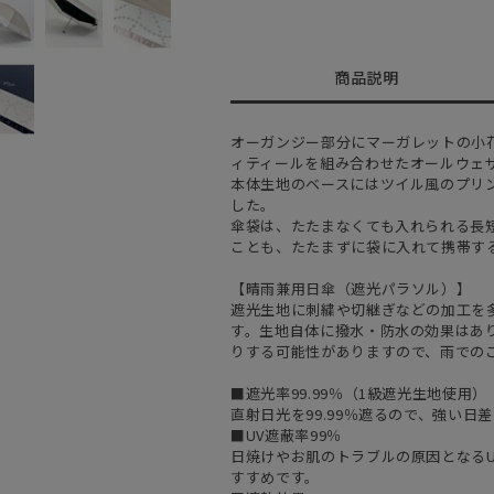
商品説明
オーガンジー部分にマーガレットの小
ィティールを組み合わせたオールウェ
本体生地のベースにはツイル風のプリ
した。
傘袋は、たたまなくても入れられる長
ことも、たたまずに袋に入れて携帯す
【晴雨兼用日傘（遮光パラソル）】
遮光生地に刺繍や切継ぎなどの加工を
す。生地自体に撥水・防水の効果はあ
りする可能性がありますので、雨での
■遮光率99.99％（1級遮光生地使用）
直射日光を99.99％遮るので、強い
■UV遮蔽率99％
日焼けやお肌のトラブルの原因となるU
すすめです。