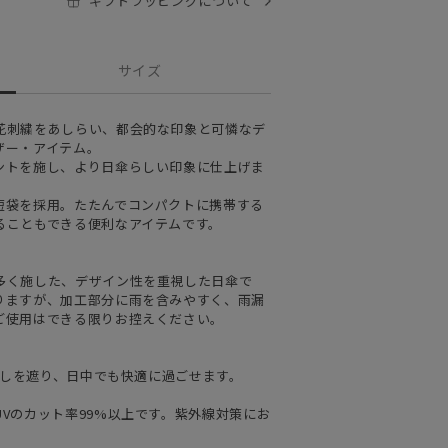
ギフトラッピングについて
サイズ
花刺繍をあしらい、都会的な印象と可憐なデ
ザー・アイテム。
ントを施し、より日傘らしい印象に仕上げま
短袋を採用。たたんでコンパクトに携帯する
ることもできる便利なアイテムです。
多く施した、デザイン性を重視した日傘で
りますが、加工部分に雨を含みやすく、雨漏
ご使用はできる限りお控えください。
日差しを遮り、日中でも快適に過ごせます。
Vのカット率99%以上です。紫外線対策にお