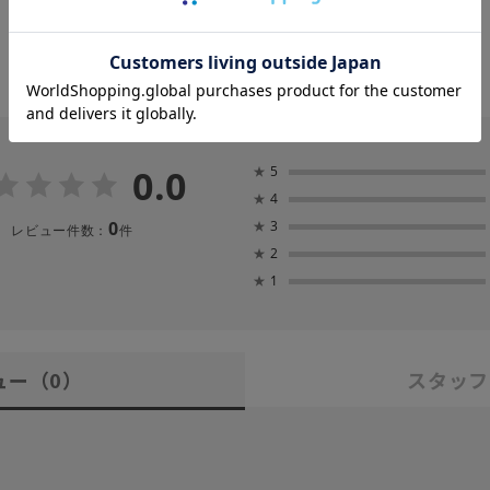
0.0
★
5
★
4
0
★
3
レビュー件数：
件
★
2
★
1
ュー
（0）
スタッフ