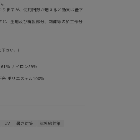
い。
おりますが、使用回数が増えると効果は低下
すと、生地及び縫製部分、刺繍等の加工部分
え下さい。)
1％ ナイロン39％
下糸 ポリエステル100％
UV
暑さ対策
紫外線対策