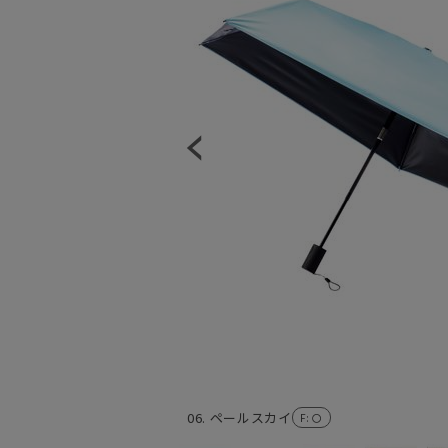
06. ペールスカイ
F
: 〇