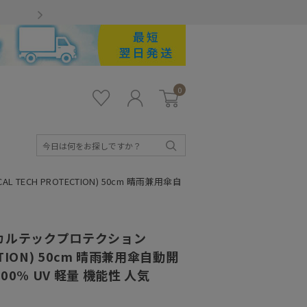
Gmailをお使いのお客様
0
お気
ロ
カー
に入
グ
ト
り
イ
ン
検
索
ECH PROTECTION) 50cm 晴雨兼用傘自
カルテックプロテクション
ECTION) 50cm 晴雨兼用傘自動開
0% UV 軽量 機能性 人気