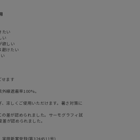
用
きたい
しい
が欲しい
は避けたい
ない
ごせます
外線遮蔽率100%。
ぎ、涼しくご使用いただけます。暑さ対策に
8℃の差が認められました。サーモグラフィ試
℃温度差が認められました。
新案登録(第3244511号)