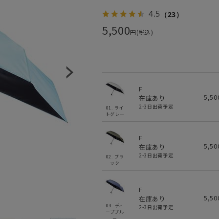
4.5
（23）
5,500
円(税込)
F
5,5
在庫あり
2-3日出荷予定
01. ライ
トグレー
F
5,5
在庫あり
2-3日出荷予定
02. ブラ
ック
F
5,5
在庫あり
03. ディ
2-3日出荷予定
ープブル
ー