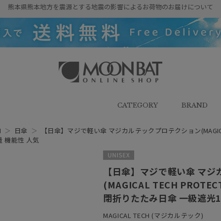
熊本県熊本地方を震源とする地震の影響によるお荷物のお届けについて
雨傘・日傘・マフラー・ストール・
帽子の通販｜MOONBAT ONLINE
SHOP（ムーンバットオンラインシ
CATEGORY
BRAND
ョップ）
H
＞
日傘
＞
【日傘】マジで軽い傘 マジカルテックプロテクション(MAGICAL T
量 機能性 人気
UNISEX
【日傘】マジで軽い傘 マジ
(MAGICAL TECH PROT
閉折りたたみ日傘 一級遮光10
MAGICAL TECH (マジカルテック)