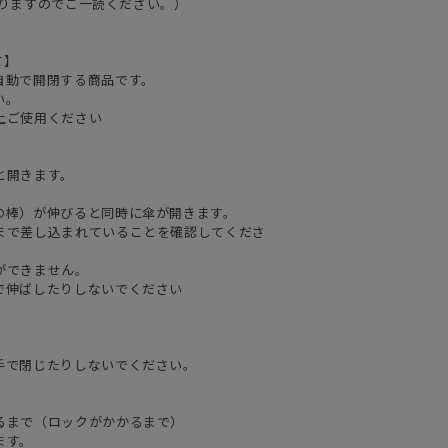
ておりますのでご一読ください。）
て】
自動で開閉する商品です。
い。
上ご使用ください
と開きます。
。
の棒）が伸びると同時に傘が開きます。
まで差し込まれていることを確認してくださ
ができません。
で伸ばしたりしないでください
手で閉じたりしないでください。
るまで（ロックがかかるまで）
ます。