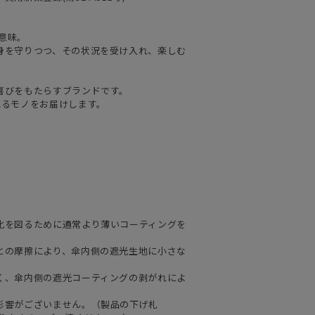
の意味。
身を守りつつ、その状況を受け入れ、楽しむ
喜びをもたらすブランドです。
れるモノをお届けします。
化を図るために通常より薄いコーティングを
。
との摩擦により、傘内側の遮光生地に小さな
く、傘内側の遮光コーティングの剥がれによ
影響がございません。（製品の下げ札