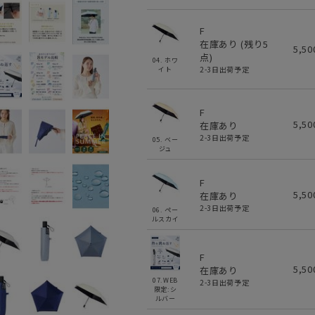
F
在庫あり (残り
5
5,5
点)
04. ホワ
2-3日出荷予定
イト
F
5,5
在庫あり
2-3日出荷予定
05. ベー
ジュ
F
5,5
在庫あり
2-3日出荷予定
06. ペー
ルスカイ
F
5,5
在庫あり
07.WEB
2-3日出荷予定
限定:シ
ルバー