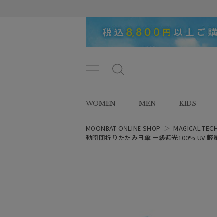
メニ
メ
ュー
ニ
ボタ
ュ
WOMEN
MEN
KIDS
ン
ー
ボ
タ
MOONBAT ONLINE SHOP
＞
MAGICAL TEC
ン
動開閉折りたたみ日傘 一級遮光100% UV 軽