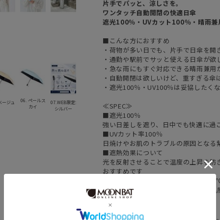
片手でパッと、涼しさを。
ワンタッチ自動開閉の快適日傘
遮光100％・UVカット100％・晴雨兼
■こんな方におすすめ
・荷物が多い日でも、片手で日傘を開
・通勤や駅前でサッと使える日傘が欲
・急な雨にもすぐ対応できる晴雨兼用
・自動開閉は欲しいけど、重すぎる傘
・遮光100％・UV100％は妥協したく
06. ペールス
 ベージュ
07.WEB限定:
≪SPEC≫
カイ
シルバー
■遮光100％
強い日差しを遮り、日中でも快適に過
■UVカット率100％
日焼けやお肌のトラブルの原因となる紫
■遮熱効果について
光を反射させることで温度の上昇を防
おすすめです
傘の製品遮熱性評価試験において31.
験で、顔表面-3.6℃、頭頂部-10.5
■突然の雨にも安心の撥水力
■魔法のような軽さを実現
独自開発した超軽量カーボン骨を使用。実用