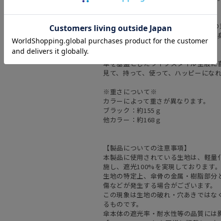
【エスタ（estaa）】
estaa=フィンランド語で「まもり」
雨や風、気候の変動などから緩やかに
気分を創出することをコンセプトに、
天気と暮らす日常を彩ります。
傘を基盤としたライフスタイル全般に
見て、持って、使って、ハッピーにな
※重さについて※
カラーによって重さが異なります。
ブラック：約155ｇ
他カラー：約168ｇ
【製品についての注意事項】
本製品に使用されている生地は、軽量
施し、遮光100%を実現しております
生地の特定上、傘骨の金属・樹脂部分
傷などが発生する場合がございます。
この現象は生地の破れ・穴あきではな
るものです。
傘本体の遮光率・耐水性等の品質には