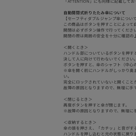
「ATTENTION」にも同様に記載し
自動開閉式折りたたみ傘について
【セーフティダブルジャンプ傘につい
この商品はボタンを押すことによって
開閉は必ずボタン操作で行ってくださ
開閉の際は周囲の安全を十分に確認の
＜開くとき＞
ハンドル部についているボタンを押す
決して人に向けて行わないでください
ボタンを押すと、傘のシャフト（中心
※傘を開く前にハンドルがしっかり奥
い。
完全にロックされていないと開くこと
故障の原因となりますので、無理に手
＜閉じるとき＞
再度ボタンを押すと傘が閉じます。
※故障の原因となりますので、無理に
＜収納するとき＞
傘の頭を押さえ、「カチッ」と音がす
ハンドルを押し込むと元の状態に戻り