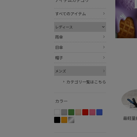
アイテムカテゴリ
すべてのアイテム
レディース
雨傘
日傘
帽子
メンズ
カテゴリ一覧はこちら
カラー
最軽量級
ホ
グ
グ
ベ
レ
ピ
ブ
ワ
レ
リ
ー
ッ
ン
ル
ブ
オ
シ
イ
ー
ー
ジ
ド
ク
ー
ラ
レ
ル
ト
系
ン
ュ
系
系
系