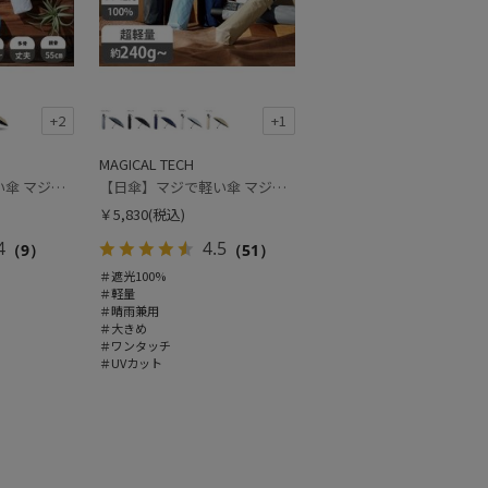
+2
+1
MAGICAL TECH
【日傘】マジで軽い傘 マジカルテックプロテクション（MAGICAL TECH PROTECTION）Tough 12 rib55cm
【日傘】マジで軽い傘 マジカルテックプロテクション(MAGICAL TECH PROTECTION) 58cm 晴雨兼用傘自動開閉折りたたみ日傘 一級遮光100% UV 軽量 機能性 大きめ 人気
￥5,830
(税込)
4
4.5
（9）
（51）
＃遮光100%
＃軽量
＃晴雨兼用
＃大きめ
＃ワンタッチ
＃UVカット