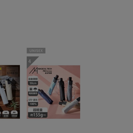
UNISEX
4
X