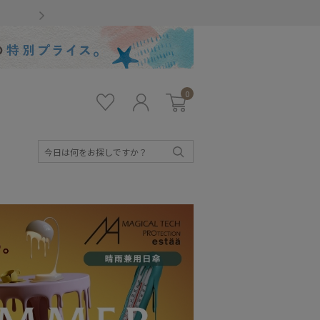
Gmailをお使いのお客様
0
お気
ロ
カー
に入
グ
ト
り
イ
ン
検
索