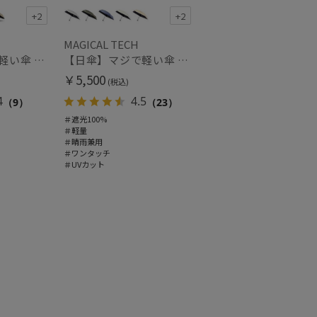
+2
+2
MAGICAL TECH
【日傘】マジで軽い傘 マジカルテックプロテクション（MAGICAL TECH PROTECTION）Tough 12 rib55cm
【日傘】マジで軽い傘 マジカルテックプロテクション(MAGICAL TECH PROTECTION) 50cm 晴雨兼用傘自動開閉折りたたみ日傘 一級遮光100% UV 軽量 機能性 人気
￥5,500
(税込)
4
4.5
（9）
（23）
＃遮光100%
＃軽量
＃晴雨兼用
＃ワンタッチ
＃UVカット