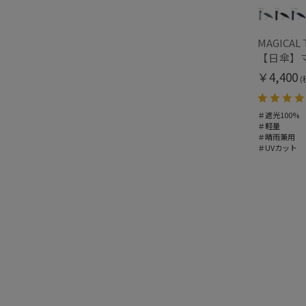
MAGICAL 
￥4,400
(
＃遮光100%
＃軽量
＃晴雨兼用
＃UVカット