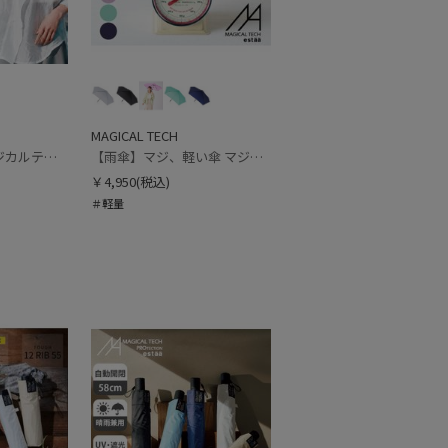
MAGICAL TECH
【遮光ハット】マジカルテックプロテクション バケットハット UV100 遮光100 軽量 撥水
【雨傘】マジ、軽い傘 マジカルテック (MAGICAL TECH) 自動開閉折りたたみ傘 無地【公式ムーンバット】 レディース メンズ ユニセックス 男女兼用 晴雨兼用 超軽量 UV
￥4,950
(税込)
＃軽量