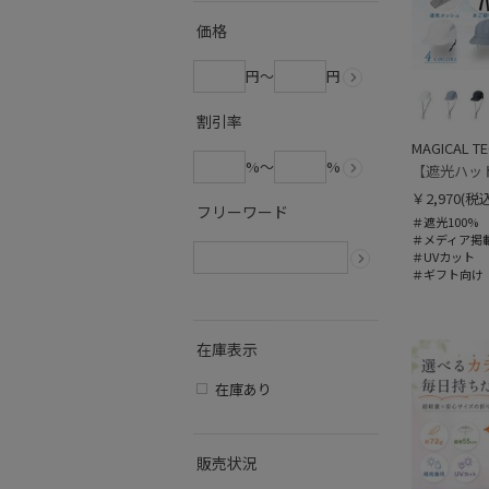
価格
円～
円
割引率
MAGICAL T
%～
%
￥2,970
(税込
フリーワード
＃遮光100%
＃メディア掲
＃UVカット
＃ギフト向け
在庫表示
在庫あり
販売状況