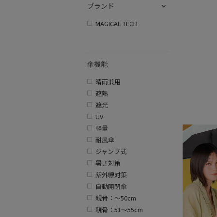
ッ
ン
バ
ブランド
系
系
系
ク
ジ
ー
系
系
系
MAGICAL TECH
傘機能
晴雨兼用
遮熱
遮光
UV
軽量
耐風傘
ジャンプ式
暑さ対策
紫外線対策
自動開閉傘
親骨：～50cm
親骨：51～55cm