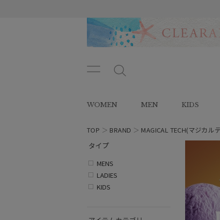
メニ
メ
ュー
ニ
ボタ
ュ
WOMEN
MEN
KIDS
ン
ー
ボ
タ
TOP
＞
BRAND
＞
MAGICAL TECH(マジカル
ン
タイプ
MENS
LADIES
KIDS