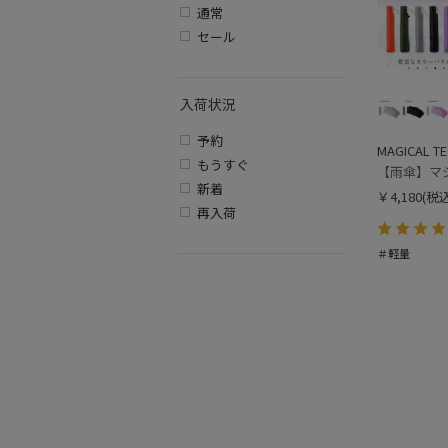
通常
セール
入荷状況
予約
MAGICAL T
もうすぐ
新着
￥4,180
(税込
再入荷
＃軽量