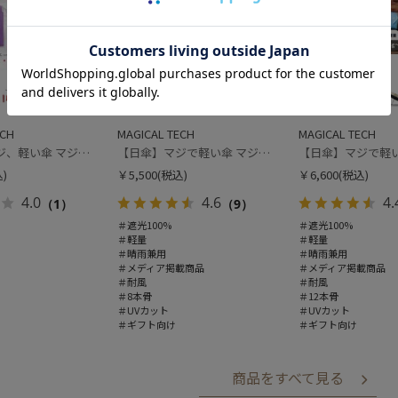
+3
+1
ECH
MAGICAL TECH
MAGICAL TECH
【雨傘】マジ、軽い傘 マジカルテック (MAGICAL TECH) 無地【公式ムーンバット】 レディース メンズ ユニセックス 男女兼用 晴雨兼用 超軽量 UV
【日傘】マジで軽い傘 マジカルテックプロテクション（MAGICAL TECH PROTECTION）Tough W rib55cm 耐風 軽量 遮光100
)
￥5,500
(税込)
￥6,600
(税込)
4.0
4.6
4.
（1）
（9）
＃遮光100%
＃遮光100%
＃軽量
＃軽量
＃晴雨兼用
＃晴雨兼用
＃メディア掲載商品
＃メディア掲載商品
＃耐風
＃耐風
＃8本骨
＃12本骨
＃UVカット
＃UVカット
＃ギフト向け
＃ギフト向け
商品をすべて見る