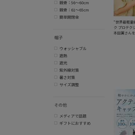
親骨：56～60cm
親骨：61～65cm
簡単開閉傘
“世界最軽量
ク プロテク
本田翼さん
帽子
ウォッシャブル
遮熱
遮光
紫外線対策
暑さ対策
サイズ調整
その他
メディアで話題
ギフトにおすすめ