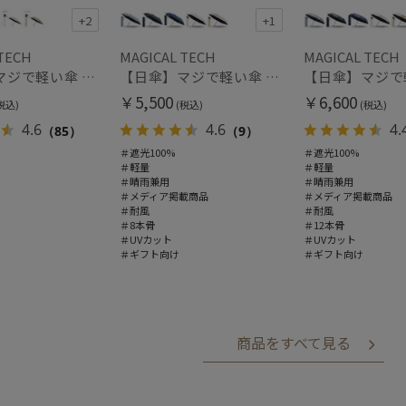
+2
+1
TECH
MAGICAL TECH
MAGICAL TECH
【日傘】マジで軽い傘 マジカルテックプロテクション(MAGICAL TECH PROTECTION)50cm 晴雨兼用傘折りたたみ日傘 一級遮光100% UV 軽量 人気 レディース メンズ
【日傘】マジで軽い傘 マジカルテックプロテクション（MAGICAL TECH PROTECTION）Tough W rib55cm 耐風 軽量 遮光100
￥5,500
￥6,600
税込)
(税込)
(税込)
4.6
4.6
4.
（85）
（9）
＃遮光100%
＃遮光100%
＃軽量
＃軽量
＃晴雨兼用
＃晴雨兼用
＃メディア掲載商品
＃メディア掲載商品
＃耐風
＃耐風
＃8本骨
＃12本骨
＃UVカット
＃UVカット
＃ギフト向け
＃ギフト向け
商品をすべて見る