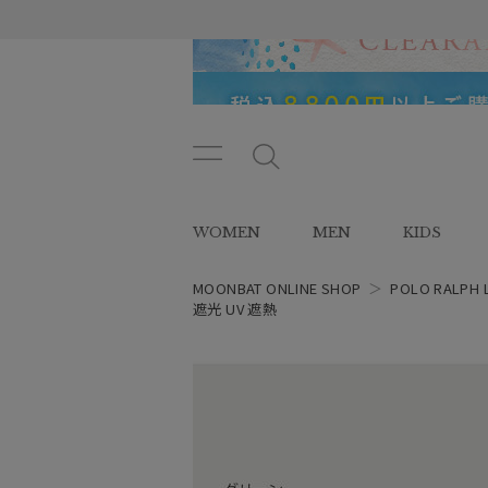
メニ
メ
ュー
ニ
ボタ
ュ
WOMEN
MEN
KIDS
ン
ー
ボ
タ
MOONBAT ONLINE SHOP
＞
POLO RALPH 
ン
遮光 UV 遮熱