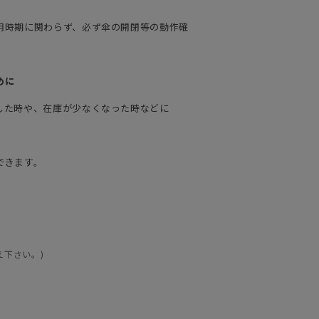
用時期に関わらず、必ず傘の開閉等の動作確
めに
した時や、在庫が少なくなった時などに
できます。
え下さい。)