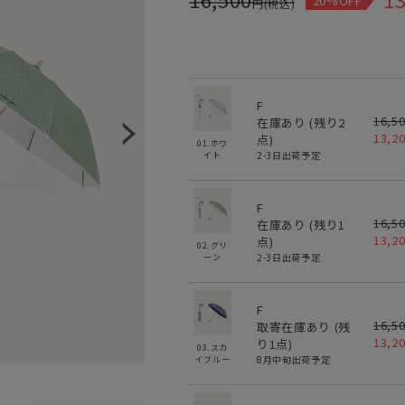
20%OFF
円(税込)
F
16,5
在庫あり (残り
2
13,2
点)
01.ホワ
2-3日出荷予定
イト
F
16,5
在庫あり (残り
1
13,2
点)
02.グリ
2-3日出荷予定
ーン
F
16,5
取寄在庫あり (残
13,2
り
1
点)
03.スカ
8月中旬出荷予定
イブルー