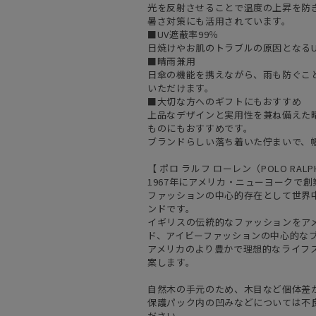
光を反射させることで温度の上昇を防
暑さ対策にも活用されています。
■UV遮蔽率99％
日焼けやお肌のトラブルの原因となるU
■晴雨兼用
日傘の機能を携えながら、雨も防ぐこ
いただけます。
■大切な方へのギフトにもおすすめ
上品なデザインと実用性を兼ね備えた
ものにもおすすめです。
ブランドらしい落ち着いた佇まいで、
【 ポロ ラルフ ローレン（POLO RALPH
1967年にアメリカ・ニューヨークで
ファッションの中心的存在として世界
ンドです。
イギリスの伝統的なファッションをア
ド、アイビーファッションの中心的な
アメリカのより豊かで理想的なライフ
案します。
自然木の手元のため、木目など個体差
保護パック内の凹みなどについては不
ださい。