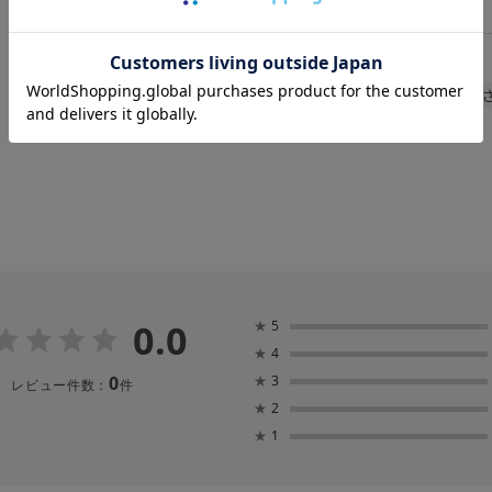
関連キーワード
晴雨兼用
遮熱
遮光
UV
暑
ギフトにおすすめ
0.0
★
5
★
4
0
★
3
レビュー件数：
件
★
2
★
1