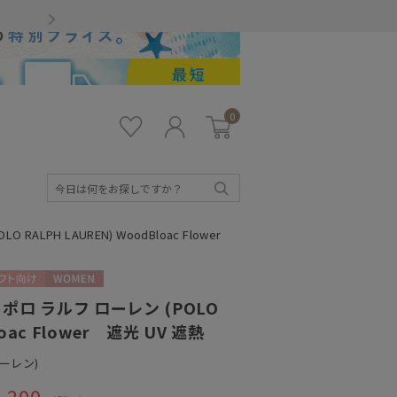
Gmailをお使いのお客様
0
お気
ロ
カー
に入
グ
ト
り
イ
ン
検
索
LPH LAUREN) WoodBloac Flower
フト向け
WOMEN
ロ ラルフ ローレン (POLO
loac Flower 遮光 UV 遮熱
ローレン)
,200