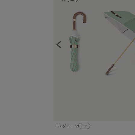
02.グリーン
F
: △