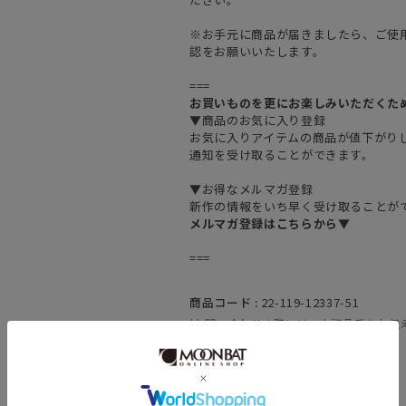
※お手元に商品が届きましたら、ご使
認をお願いいたします。
===
お買いものを更にお楽しみいただくた
▼商品のお気に入り登録
お気に入りアイテムの商品が値下がり
通知を受け取ることができます。
▼お得なメルマガ登録
新作の情報をいち早く受け取ることが
メルマガ登録はこちらから▼
===
商品コード :
22-119-12337-51
(お問い合わせの際には、上記品番をお伝
素材 :
ポリエステル80％ 綿20％
原産国 :
中国製
カテゴリ :
日傘
>
折りたたみ傘