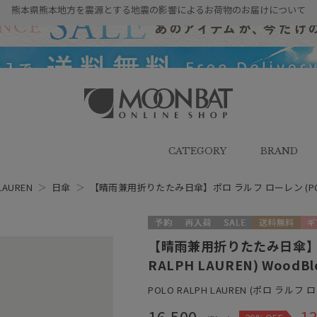
熊本県熊本地方を震源とする地震の影響によるお荷物のお届けについて
雨傘・日傘・マフラー・ストール・
帽子の通販｜MOONBAT ONLINE
SHOP（ムーンバットオンラインシ
CATEGORY
BRAND
ョップ）
LAUREN
＞
日傘
＞
【晴雨兼用折りたたみ日傘】ポロ ラルフ ローレン (POLO RA
予約
再入荷
セール
送料無料
ギ
【晴雨兼用折りたたみ日傘】ポ
RALPH LAUREN) WoodB
POLO RALPH LAUREN (ポロ ラルフ 
16,500
13