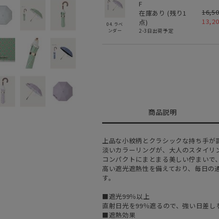
F
16,5
在庫あり (残り
1
13,2
点)
04.ラベ
2-3日出荷予定
ンダー
商品説明
上品な小紋柄とクラシックな持ち手が
淡いカラーリングが、大人のスタイリ
コンパクトにまとまる美しい佇まいで
高い遮光遮熱性を備えており、毎日の
す。
■遮光99％以上
直射日光を99％遮るので、強い日差し
■遮熱効果