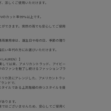
ぎ、涼しくご使用いただけます。
Vのカット率99%以上です。
とができます。突然の雨でも安心してご使用
晴雨兼用傘は、誕生日や母の日、季節の贈り
幅広い年代の方にお選びいただけます。
 LAUREN）】
創業して以来、アメリカントラッド、アイビー
中のファンを魅了し続けるファッションブラ
メリカ流にアレンジした、アメリカントラッ
ブランドで、
スタイルである上流階級の持つスタイルを提
があります。
良ではございませんため、安心してご使用く