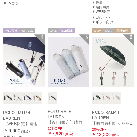
＃軽量
＃UVカット
＃晴雨兼用
＃WEB限定
＃UVカット
＃ギフト向け
WEB限定
UNISEX
セール
WEB限定
NEW
セール
送料無料
4
5
6
WOMEN
ギフト向け
WOMEN
POLO RALPH
POLO RALPH
POLO RALPH
LAUREN
LAUREN
LAUREN
【WEB限定】晴雨兼用折りたたみ日傘 ポロ ラルフ ローレン（POLO RALPH LAUREN）シャンブレーレース 遮光100 UV100
【晴雨兼用折りたたみ日傘】ポロ ラルフ ローレン (POLO RALPH LAUREN) フローラル刺繍 遮光 遮熱 UV
【WEB限定】晴雨兼用自動開閉日傘 ポロ ラルフ ローレン（POLO RALPH LAUREN）ベア 遮光100 UV100 ワンタッチ開閉
20%OFF
20%OFF
￥9,900
(税込)
￥7,920
￥13,200
(税込)
(税込)
＃遮光100%