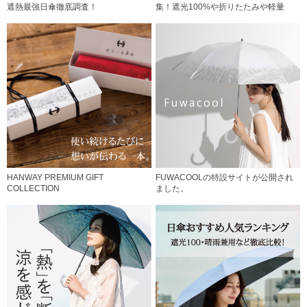
遮熱最強日傘徹底調査！
集！遮光100%や折りたたみや軽量
HANWAY PREMIUM GIFT
FUWACOOLの特設サイトが公開され
COLLECTION
ました。