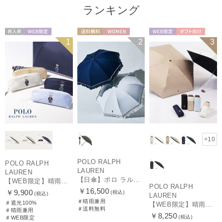
ランキング
再入荷
WEB限定
送料無料
WOMEN
WEB限定
ギフト向け
1
2
3
WOMEN
UNISEX
+10
POLO RALPH
POLO RALPH
LAUREN
LAUREN
【日傘】ポロ ラルフ ローレン(POLO RALPH LAUREN)エンブフリル 長傘 【公式ムーンバット】 遮光 遮熱 UV 晴雨兼用
【WEB限定】晴雨兼用折りたたみ日傘 ポロ ラルフ ローレン（POLO RALPH LAUREN）ワンポイントベア 遮光100 UV100
POLO RALPH
￥16,500
￥9,900
(税込)
(税込)
LAUREN
＃晴雨兼用
＃遮光100%
【WEB限定】晴雨兼用折りたたみ日傘 ポロ ラルフ ローレン ポロポニー刺繍 POLO BEAR 雨の日OK 遮光100% 遮熱 簡単開閉 UV100% 晴雨兼用
＃送料無料
＃晴雨兼用
￥8,250
(税込)
＃WEB限定