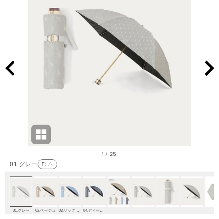
1
25
/
01.グレー
F
: △
01.グレー
02.ベージュ
03.サックスブルー
04.ディープブルー