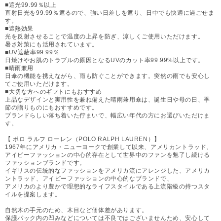
■遮光99.99％以上
直射日光を99.99％遮るので、強い日差しを遮り、日中でも快適に過ごせま
す。
■遮熱効果
光を反射させることで温度の上昇を防ぎ、涼しくご使用いただけます。
暑さ対策にも活用されています。
■UV遮蔽率99.99％
日焼けやお肌のトラブルの原因となるUVのカット率99.99%以上です。
■晴雨兼用
日傘の機能を携えながら、雨も防ぐことができます。突然の雨でも安心し
てご使用いただけます。
■大切な方へのギフトにもおすすめ
上品なデザインと実用性を兼ね備えた晴雨兼用傘は、誕生日や母の日、季
節の贈りものにもおすすめです。
ブランドらしい落ち着いた佇まいで、幅広い年代の方にお選びいただけま
す。
【 ポロ ラルフ ローレン（POLO RALPH LAUREN）】
1967年にアメリカ・ニューヨークで創業して以来、アメリカントラッド、
アイビーファッションの中心的存在として世界中のファンを魅了し続ける
ファッションブランドです。
イギリスの伝統的なファッションをアメリカ流にアレンジした、アメリカ
ントラッド、アイビーファッションの中心的なブランドで、
アメリカのより豊かで理想的なライフスタイルである上流階級の持つスタ
イルを提案します。
自然木の手元のため、木目など個体差があります。
保護パック内の凹みなどについては不良ではございませんため、安心して