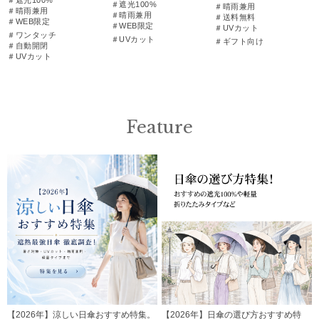
＃遮光100%
＃晴雨兼用
＃晴雨兼用
＃晴雨兼用
＃送料無料
＃WEB限定
＃WEB限定
＃UVカット
＃ワンタッチ
＃UVカット
＃ギフト向け
＃自動開閉
＃UVカット
Feature
【2026年】涼しい日傘おすすめ特集。
【2026年】日傘の選び方おすすめ特