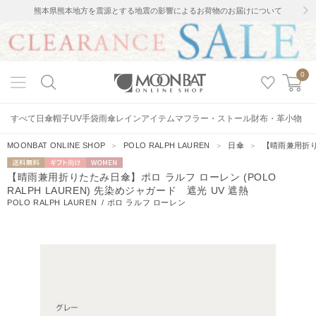
熊本県熊本地方を震源とする地震の影響によるお荷物のお届けについて
0
すべて
日傘
帽子
UV手袋
雨傘
レインアイテム
マフラー・ストール
財布・革小物
MOONBAT ONLINE SHOP
＞
POLO RALPH LAUREN
＞
日傘
＞
【晴雨兼用折りた
送料無料
ギフト向
WOMEN
【晴雨兼用折りたたみ日傘】ポロ ラルフ ローレン (POLO
け
RALPH LAUREN) 先染めジャガード 遮光 UV 遮熱
POLO RALPH LAUREN
/
ポロ ラルフ ローレン
4