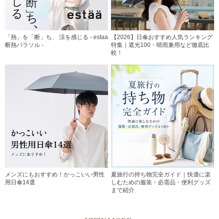
「熱」を「断」ち、 涼を感じる - estaa
【2026】日傘おすすめ人気ランキング
断熱パラソル -
特集｜遮光100・晴雨兼用など徹底比
較！
メンズにもおすすめ！かっこいい男性
夏旅行の持ち物完全ガイド｜快適に楽
用日傘14選
しむための服装・必需品・便利グッズ
まで紹介