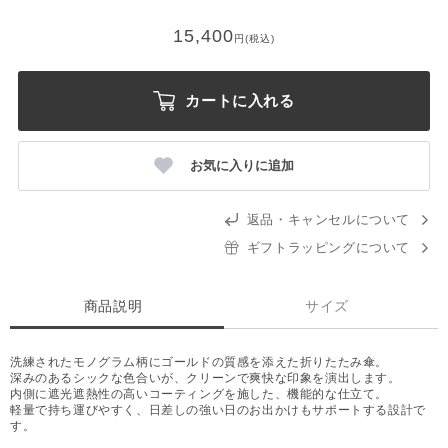
15,400
円(税込)
カートに入れる
お気に入りに追加
返品・キャンセルについて
ギフトラッピングについて
商品説明
サイズ
洗練されたモノグラム柄にゴールドの質感を添えた折りたたみ傘。
深みのあるシックな色合いが、クリーンで爽快な印象を演出します。
内側に遮光遮熱性の高いコーティングを施した、機能的な仕立て。
軽量で持ち運びやすく、日差しの強い日のお出かけもサポートする設計で
す。