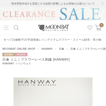
熊本県熊本地方を震源とする地震の影響によるお荷物のお届けについて
0
すべて
日傘
帽子
UV手袋
雨傘
レインアイテム
マフラー・ストール
財布・革小物
MOONBAT ONLINE SHOP
＞
HANWAY
＞
日傘
＞
日傘 ミニ｜フラワーレース刺繍 
送料無料
WOMEN
日傘 ミニ｜フラワーレース刺繍 [HANWAY]
HANWAY
/
ハンウェイ
1