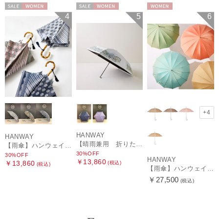
セール
WOMEN
セール
WOMEN
WOMEN
4
5
6
+4
HANWAY
HANWAY
【晴雨兼用 折りたたみ日傘】ハンウェイ（ＨＡＮＷＡＹ）HW street（ハンウェイ・ストリート）
【雨傘】ハンウェイ (HANWAY) Pカットジャカード Dot & Stripe mix CJ ドット・アンド・ストライプ・シー・ジェー ショート長傘 日本製
30%OFF
30%OFF
HANWAY
￥13,860
￥13,860
(税込)
(税込)
【雨傘】ハンウェイ （HANWAY ）真田耳（サナダミミ）長傘 日本製 カーボン骨
￥27,500
(税込)