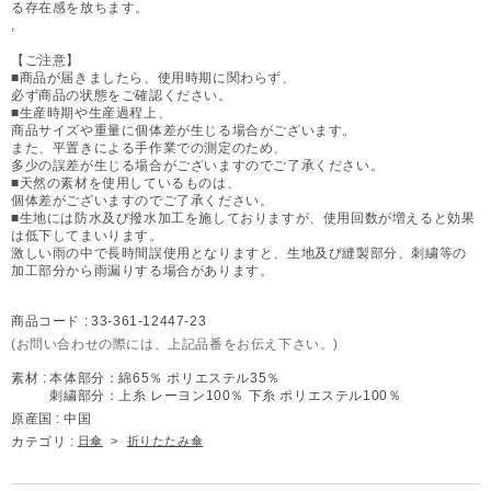
る存在感を放ちます。
,
【ご注意】
■商品が届きましたら、使用時期に関わらず、
必ず商品の状態をご確認ください。
■生産時期や生産過程上、
商品サイズや重量に個体差が生じる場合がございます。
また、平置きによる手作業での測定のため、
多少の誤差が生じる場合がございますのでご了承ください。
■天然の素材を使用しているものは、
個体差がございますのでご了承ください。
■生地には防水及び撥水加工を施しておりますが、使用回数が増えると効果
は低下してまいります。
激しい雨の中で長時間誤使用となりますと、生地及び縫製部分、刺繍等の
加工部分から雨漏りする場合があります。
商品コード :
33-361-12447-23
(お問い合わせの際には、上記品番をお伝え下さい。)
素材 :
本体部分：綿65％ ポリエステル35％
刺繍部分：上糸 レーヨン100％ 下糸 ポリエステル100％
原産国 :
中国
カテゴリ :
日傘
>
折りたたみ傘