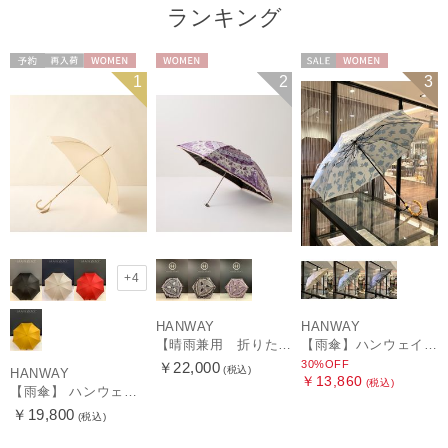
ランキング
予約
再入荷
WOMEN
WOMEN
セール
WOMEN
1
2
3
+4
HANWAY
HANWAY
【晴雨兼用 折りたたみ日傘】ハンウェイ（ＨＡＮＷＡＹ）Vestido de frida（べスティード・デ・フリーダ）
【雨傘】ハンウェイ (HANWAY) Lily CJ（リリー・シー・ジェー） 日本製 親骨：51～55cm
30%OFF
￥22,000
(税込)
HANWAY
￥13,860
(税込)
【雨傘】 ハンウェイ （HANWAY） Couturier クチュリエ 長傘 日本製
￥19,800
(税込)