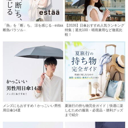
「熱」を「断」ち、 涼を感じる - estaa
【2026】日傘おすすめ人気ランキング
断熱パラソル -
特集｜遮光100・晴雨兼用など徹底比
較！
メンズにもおすすめ！かっこいい男性
夏旅行の持ち物完全ガイド｜快適に楽
用日傘14選
しむための服装・必需品・便利グッズ
まで紹介