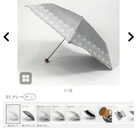
1
12
/
01.グレー
F
: △
01.グレー
02.ブラック
03.オフホワイト