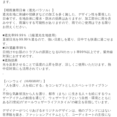
ます。
【晴雨兼用日傘（遮光パラソル）】
遮光生地に刺繍や切継ぎなどの加工を多く施した、デザイン性を重視した
日傘です。生地自体に撥水・防水の効果はありますが、加工部分に雨を含
みやすく、雨漏りする可能性がありますので、雨でのご使用はできる限り
お控えください。
■遮光率99.99％（1級遮光生地使用）
直射日光を99.99％遮るので、強い日差しを遮り、日中でも快適に過ごせま
す。
■UV遮蔽率99％
日焼けやお肌のトラブルの原因となるUVのカット率99%以上です。紫外線
対策におすすめです。
■遮熱効果
光を反射させることで温度の上昇を防ぎ、涼しくご使用いただけます。熱
中症対策にも活用されています。
,
【ハンウェイ（HANWAY）】
「人を護り、人を絵にする」をコンセプトとしたスペシャリティブラン
ド。
不快な気象状況から人を護り、都市（まち）に生きる人々を絵にするウェ
ザーアイテムの創造を通じて、ウェザーライフという自然・環境とともに
ある21世紀の”オールウェザーライフスタイル”の確立を目指しています。
デザイナーがつくりあげるオリジナルデザインは、他のブランドにはない
世界観を築き、ファッションアイテムとして、コーディネートの主役にな