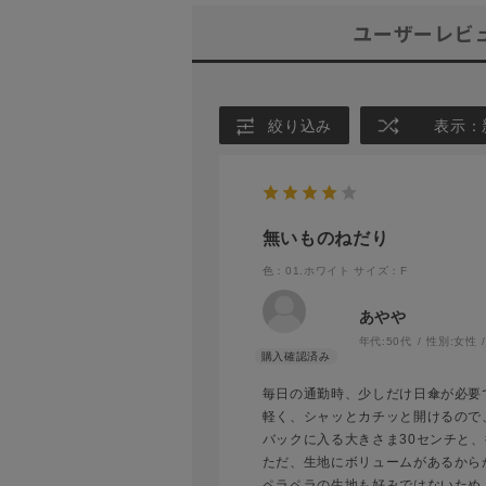
ユーザーレビ
絞り込み
表示：
無いものねだり
色：01.ホワイト
サイズ：F
あやや
年代:
50代
性別:
女性
毎日の通勤時、少しだけ日傘が必要
軽く、シャッとカチッと開けるので
バックに入る大きさま30センチと
ただ、生地にボリュームがあるから
ペラペラの生地も好みではないため