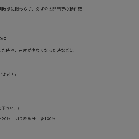
用時期に関わらず、必ず傘の開閉等の動作確
めに
した時や、在庫が少なくなった時などに
できます。
え下さい。)
20％ 切り継部分：綿100％