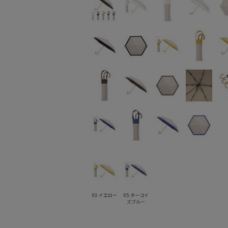
03.イエロー
05.ターコイ
ズブルー