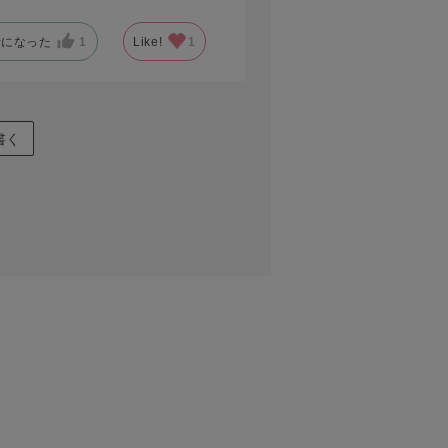
考になった
1
Like!
1
書く