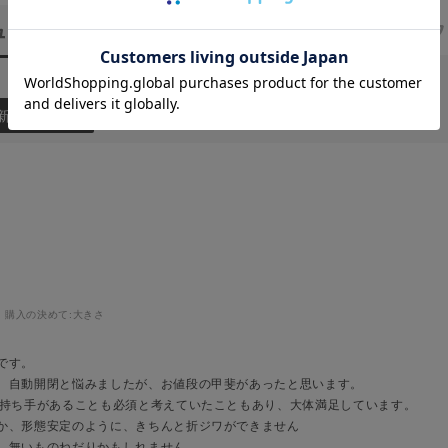
ュー
（1）
スタッフ
新しい順
購入の決めて:
大きさ
です。
、自動開閉と悩みましたが、お値段の甲斐があったと思います。
、持ち手があることも必須と考えていたこともあり、大体満足しています。
か、形態安定のように、きちんと折ジワができません
、無いものねだりかもしれません。