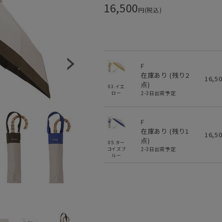
16,500
円(税込)
F
在庫あり (残り
2
16,5
点)
03.イエ
2-3日出荷予定
ロー
F
在庫あり (残り
1
16,5
点)
05.ター
2-3日出荷予定
コイズブ
ルー