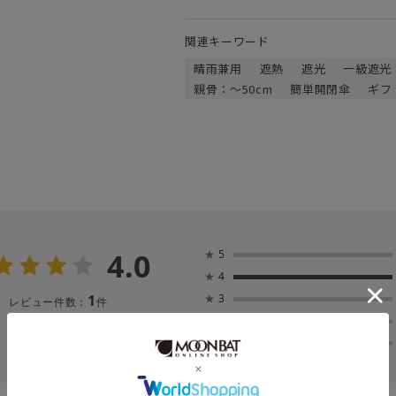
関連キーワード
晴雨兼用
遮熱
遮光
一級遮光
親骨：～50cm
簡単開閉傘
ギフ
4.0
★
5
★
4
1
★
3
レビュー件数：
件
★
2
★
1