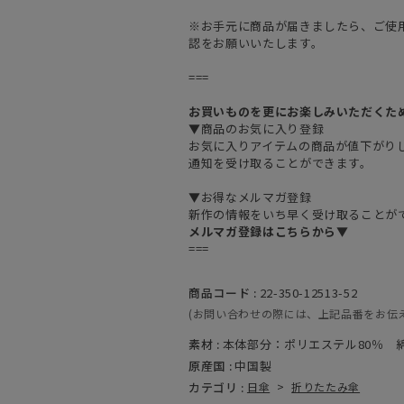
※お手元に商品が届きましたら、ご使
認をお願いいたします。
===
お買いものを更にお楽しみいただくた
▼商品のお気に入り登録
お気に入りアイテムの商品が値下がり
通知を受け取ることができます。
▼お得なメルマガ登録
新作の情報をいち早く受け取ることが
メルマガ登録はこちらから▼
===
商品コード :
22-350-12513-52
(お問い合わせの際には、上記品番をお伝
素材 :
本体部分：ポリエステル80％ 綿
原産国 :
中国製
カテゴリ :
日傘
>
折りたたみ傘