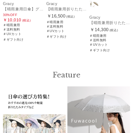
Gracy
Gracy
【晴雨兼用日傘】グレイシー (Gracy) Studs 一級遮光99.99% 遮熱 UV99％
【晴雨兼用折りたたみ日傘】グレイシー (Gracy) Natural bicolor 遮光99% 遮熱 UV99％ 簡単開閉
30%OFF
￥16,500
(税込)
Gracy
￥10,010
(税込)
＃晴雨兼用
【晴雨兼用折りたたみ日傘】グレイシー (Gracy) Peplum Frill 一級遮光99.99% 遮熱 UV99％ 簡単開閉
＃晴雨兼用
＃送料無料
￥14,300
＃送料無料
(税込)
＃UVカット
＃UVカット
＃晴雨兼用
＃ギフト向け
＃ギフト向け
＃送料無料
＃UVカット
＃ギフト向け
Feature