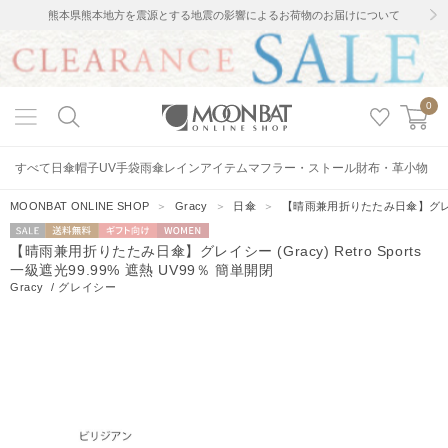
熊本県熊本地方を震源とする地震の影響によるお荷物のお届けについて
0
すべて
日傘
帽子
UV手袋
雨傘
レインアイテム
マフラー・ストール
財布・革小物
MOONBAT ONLINE SHOP
＞
Gracy
＞
日傘
＞
【晴雨兼用折りたたみ日傘】グレイシー (
セー
送料無料
ギフト向
WOMEN
【晴雨兼用折りたたみ日傘】グレイシー (Gracy) Retro Sports
ル
け
一級遮光99.99% 遮熱 UV99％ 簡単開閉
Gracy
/
グレイシー
0