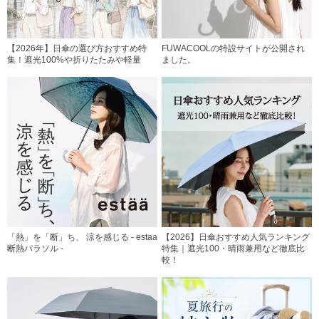
【2026年】日傘の選び方おすすめ特
FUWACOOLの特設サイトが公開され
集！遮光100%や折りたたみや軽量
ました。
「熱」を「断」ち、 涼を感じる - estaa
【2026】日傘おすすめ人気ランキング
断熱パラソル -
特集｜遮光100・晴雨兼用など徹底比
較！