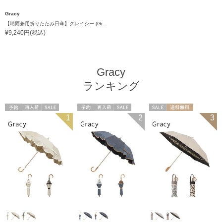
Gracy
【晴雨兼用折りたたみ日傘】グレイシー (Gracy) Retro Sports 一級遮光99.99% 遮熱 UV99％ 簡単開閉
¥9,240円(税込)
Gracy
ランキング
予約
再入荷
セール
予約
再入荷
セール
セール
送料無料
1
2
3
送料無料
ギフト向け
送料無料
ギフト向け
ギフト向け
WOMEN
WOMEN
WOMEN