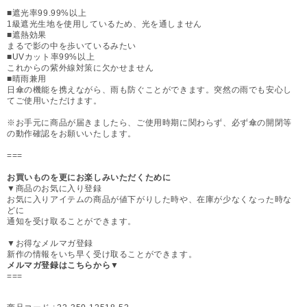
■遮光率99.99%以上
1級遮光生地を使用しているため、光を通しません
■遮熱効果
まるで影の中を歩いているみたい
■UVカット率99%以上
これからの紫外線対策に欠かせません
■晴雨兼用
日傘の機能を携えながら、雨も防ぐことができます。突然の雨でも安心し
てご使用いただけます。
※お手元に商品が届きましたら、ご使用時期に関わらず、必ず傘の開閉等
の動作確認をお願いいたします。
===
お買いものを更にお楽しみいただくために
▼商品のお気に入り登録
お気に入りアイテムの商品が値下がりした時や、在庫が少なくなった時な
どに
通知を受け取ることができます。
▼お得なメルマガ登録
新作の情報をいち早く受け取ることができます。
メルマガ登録はこちらから▼
===