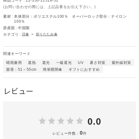
商品コード :
22-350-12518-52
(お問い合わせの際には、上記品番をお伝え下さい。)
素材 :
本体部分：ポリエステル100％ オーバーロック部分：ナイロン
100％
原産国 :
中国製
カテゴリ :
日傘
>
折りたたみ傘
関連キーワード
晴雨兼用
遮熱
遮光
一級遮光
UV
暑さ対策
紫外線対策
親骨：51～55cm
簡単開閉傘
ギフトにおすすめ
レビュー
0.0
0
レビュー件数：
件