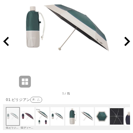
1
15
/
01.ビリジアン
F
: △
01.ビリジアン
02.ディープブルー