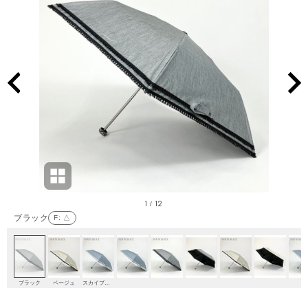
1
12
/
ブラック
F
: △
ブラック
ベージュ
スカイブルー