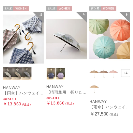
セール
WOMEN
セール
WOMEN
再入荷
WOMEN
4
5
6
+4
HANWAY
HANWAY
【晴雨兼用 折りたたみ日傘】ハンウェイ（ＨＡＮＷＡＹ）HW street（ハンウェイ・ストリート）
【雨傘】ハンウェイ (HANWAY) Pカットジャカード Dot & Stripe mix CJ ドット・アンド・ストライプ・シー・ジェー ショート長傘 日本製
30%OFF
30%OFF
HANWAY
￥13,860
￥13,860
(税込)
(税込)
【雨傘】ハンウェイ （HANWAY ）真田耳（サナダミミ）長傘 日本製 カーボン骨
￥27,500
(税込)