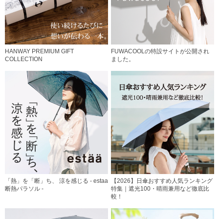
HANWAY PREMIUM GIFT
FUWACOOLの特設サイトが公開され
COLLECTION
ました。
「熱」を「断」ち、 涼を感じる - estaa
【2026】日傘おすすめ人気ランキング
断熱パラソル -
特集｜遮光100・晴雨兼用など徹底比
較！