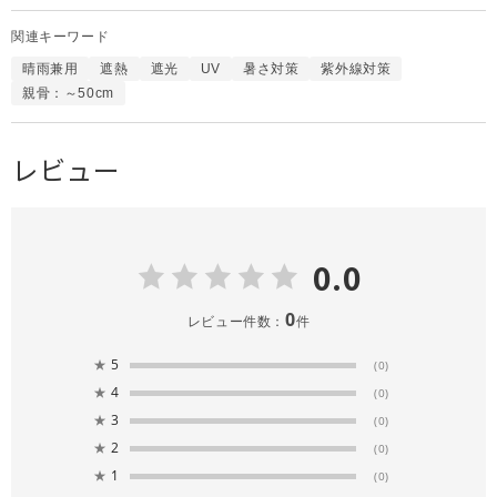
関連キーワード
晴雨兼用
遮熱
遮光
UV
暑さ対策
紫外線対策
親骨：～50cm
レビュー
0.0
0
レビュー件数：
件
★
5
(0)
★
4
(0)
★
3
(0)
★
2
(0)
★
1
(0)