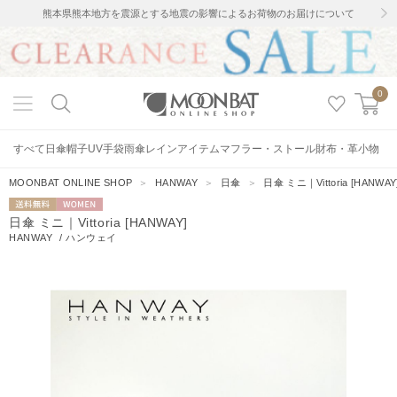
熊本県熊本地方を震源とする地震の影響によるお荷物のお届けについて
0
すべて
日傘
帽子
UV手袋
雨傘
レインアイテム
マフラー・ストール
財布・革小物
MOONBAT ONLINE SHOP
＞
HANWAY
＞
日傘
＞
日傘 ミニ｜Vittoria [HANWAY
送料無料
WOMEN
日傘 ミニ｜Vittoria [HANWAY]
HANWAY
/
ハンウェイ
2