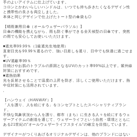
手のよいアイテムに仕上げています。
コロンとかわいらしいハンドルは、いつでも持ち歩きたくなるデザイン性
と携帯性の良さを両立しました。
本体と同じデザインで仕上げたトート型の傘袋も◎
【晴雨兼用日傘（オールウェザーパラソル）】
日傘の機能を携えながら、雨も防ぐ事ができる全天候型の日傘です。突然
の雨でも安心してお使いいただけます。
■遮光率99.99％（1級遮光生地使用）
直射日光を99.99％遮るので、強い日差しを遮り、日中でも快適に過ごせま
す。
■UV遮蔽率99％
日焼けやお肌のトラブルの原因となるUVのカット率99%以上です。紫外線
対策におすすめです。
■遮熱効果
光を反射させることで温度の上昇を防ぎ、涼しくご使用いただけます。熱
中症対策にも活用されています。
,
【ハンウェイ（HANWAY）】
「人を護り、人を絵にする」をコンセプトとしたスペシャリティブラン
ド。
不快な気象状況から人を護り、都市（まち）に生きる人々を絵にするウェ
ザーアイテムの創造を通じて、ウェザーライフという自然・環境とともに
ある21世紀の”オールウェザーライフスタイル”の確立を目指しています。
デザイナーがつくりあげるオリジナルデザインは、他のブランドにはない