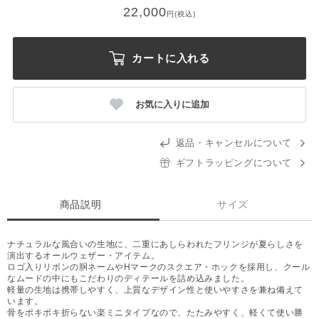
22,000
円(税込)
カートに入れる
お気に入りに追加
返品・キャンセルについて
ギフトラッピングについて
商品説明
サイズ
ナチュラルな風合いの生地に、二重にあしらわれたフリンジが夏らしさを
演出するオールウェザー・アイテム。
ロゴ入りリボンの胴ネームやHマークのスクエア・ホックを採用し、クール
なムードの中にもこだわりのディテールを詰め込みました。
軽量の生地は携帯しやすく、上質なデザイン性と使いやすさを兼ね備えて
います。
骨をポキポキ折らない楽ミニタイプなので、たたみやすく、軽くて使い勝