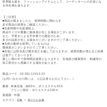
世界観を築き、ファッションアイテムとして、コーディネートの主役にな
る存在感を放ちます。
,
【ご注意】
■商品が届きましたら、使用時期に関わらず、
必ず商品の状態をご確認ください。
■生産時期や生産過程上、
商品サイズや重量に個体差が生じる場合がございます。
また、平置きによる手作業での測定のため、
多少の誤差が生じる場合がございますのでご了承ください。
■天然の素材を使用しているものは、
個体差がございますのでご了承ください。
■生地には防水及び撥水加工を施しておりますが、使用回数が増えると効果
は低下してまいります。
激しい雨の中で長時間誤使用となりますと、生地及び縫製部分、刺繍等の
加工部分から雨漏りする場合があります。
商品コード :
33-361-12413-23
(お問い合わせの際には、上記品番をお伝え下さい。)
素材 :
本体生地：綿65％、ポリエステル35％
フリンジ部分：ポリエステル100％
原産国 :
中国
カテゴリ :
日傘
>
折りたたみ傘