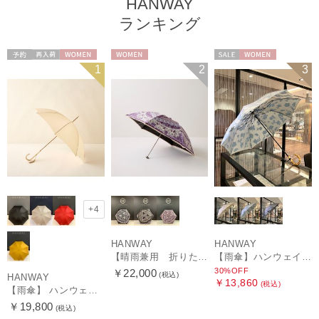
HANWAY
ランキング
予約
再入荷
WOMEN
WOMEN
セール
WOMEN
1
2
3
+4
HANWAY
HANWAY
【晴雨兼用 折りたたみ日傘】ハンウェイ（ＨＡＮＷＡＹ）Vestido de frida（べスティード・デ・フリーダ）
【雨傘】ハンウェイ (HANWAY) Lily CJ（リリー・シー・ジェー） 日本製 親骨：51～55cm
30%OFF
￥22,000
(税込)
HANWAY
￥13,860
(税込)
【雨傘】 ハンウェイ （HANWAY） Couturier クチュリエ 長傘 日本製
￥19,800
(税込)