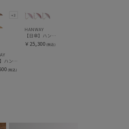
+3
HANWAY
【日傘】ハンウェイ (HANWAY) Pシエスタ 白ラミネート ナチュラルカラー 長傘 オールウェザー 遮光 竹手元 晴雨兼用 UV 日本製
￥25,300
(税込)
AY
【雨傘】ハンウェイ （HANWAY ）真田耳（サナダミミ）長傘 日本製 カーボン骨
500
(税込)