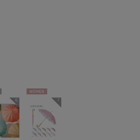
WOMEN
6
7
N