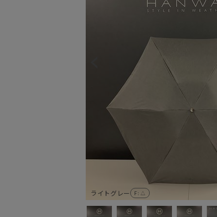
ライトグレー
F
: △