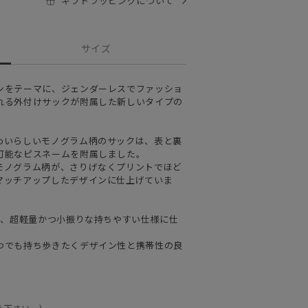
ギフトラッピングについて
サイズ
ンをテーマに、ジェンダーレスでファッショ
れる外付けサックが附属した新しいタイプの
わいらしいモノグラム柄のサックは、表と裏
可能なピスネームを附属しました。
モノグラム柄が、さりげなくプリントでほど
マッチアップしたデザインに仕上げていま
し、超軽量かつ小振りな持ちやすい仕様に仕
つでも持ち歩きたくデザイン性と携帯性の良
え下さい。)