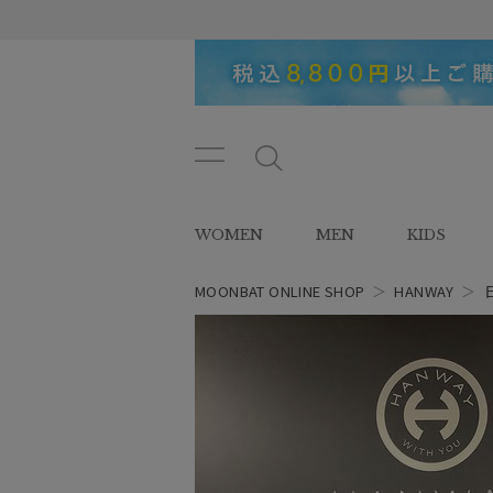
メニ
メ
ュー
ニ
ボタ
ュ
WOMEN
MEN
KIDS
ン
ー
ボ
タ
MOONBAT ONLINE SHOP
＞
HANWAY
＞
ン