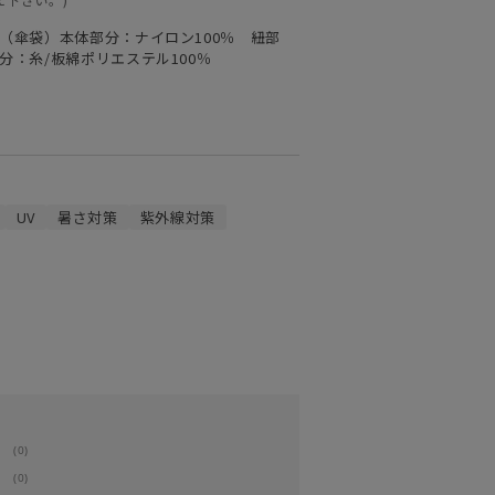
 （傘袋）本体部分：ナイロン100％ 紐部
分：糸/板綿ポリエステル100％
UV
暑さ対策
紫外線対策
(0)
(0)