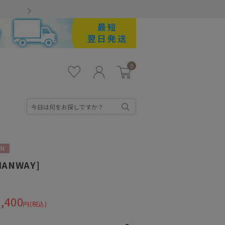
Gmailをお使いのお客様
0
お気
ロ
カー
に入
グ
ト
り
イ
ン
検
索
N
HANWAY]
,400
円(税込)