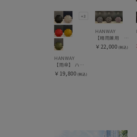
+3
HANWAY
【晴雨兼用 折りたたみ日傘】ハンウェイ（ＨＡＮＷＡＹ）Vestido de frida（べスティード・デ・フリーダ）
￥22,000
(税込)
HANWAY
【雨傘】 ハンウェイ （HANWAY） Couturier クチュリエ 長傘 日本製
￥19,800
(税込)