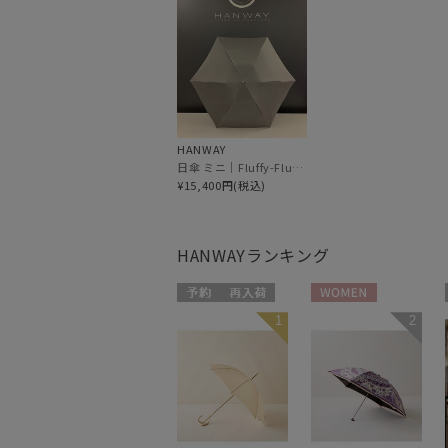
HANWAY
日傘 ミニ｜Fluffy-Fluffy [HANWAY]
¥15,400円(税込)
HANWAY
ランキング
予約
再入荷
WOMEN
1
2
WOMEN