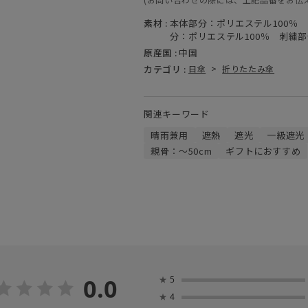
素材 :
本体部分：ポリエステル100％
分：ポリエステル100％ 刺繍部
原産国 :
中国
カテゴリ :
日傘
>
折りたたみ傘
関連キーワード
晴雨兼用
遮熱
遮光
一級遮光
親骨：～50cm
ギフトにおすすめ
0.0
★
5
★
4