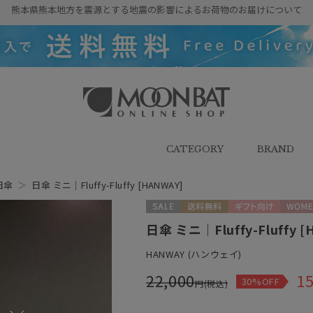
熊本県熊本地方を震源とする地震の影響によるお荷物のお届けについて
雨傘・日傘・マフラー・ストール・
帽子の通販｜MOONBAT ONLINE
SHOP（ムーンバットオンラインシ
CATEGORY
BRAND
ョップ）
日傘
＞
日傘 ミニ｜Fluffy-Fluffy [HANWAY]
セール
送料無料
ギフト向け
WOME
日傘 ミニ｜Fluffy-Fluffy [
HANWAY (ハンウェイ)
22,000
15
30%OFF
円(税込)