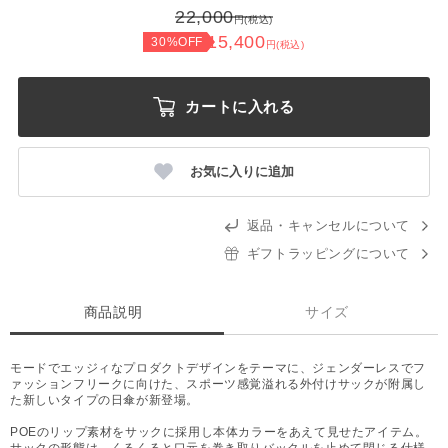
22,000
円(税込)
15,400
30%OFF
円(税込)
カートに入れる
お気に入りに追加
返品・キャンセルについて
ギフトラッピングについて
商品説明
サイズ
モードでエッジィなプロダクトデザインをテーマに、ジェンダーレスでフ
ァッションフリークに向けた、スポーツ感覚溢れる外付けサックが附属し
た新しいタイプの日傘が新登場。
POEのリップ素材をサックに採用し本体カラーをあえて見せたアイテム。
サックの形態は、くるくると口元を巻き取りバックルを止めて閉じる仕様