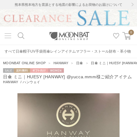
熊本県熊本地方を震源とする地震の影響によるお荷物のお届けについて
0
すべて
日傘
帽子
UV手袋
雨傘
レインアイテム
マフラー・ストール
財布・革小物
MOONBAT ONLINE SHOP
＞
HANWAY
＞
日傘
＞
日傘 ミニ｜HUESY [HANWA
セー
送料無料
ギフト向
WOMEN
日傘 ミニ｜HUESY [HANWAY] @yucca.mmm様ご紹介アイテム
ル
け
HANWAY
/
ハンウェイ
1