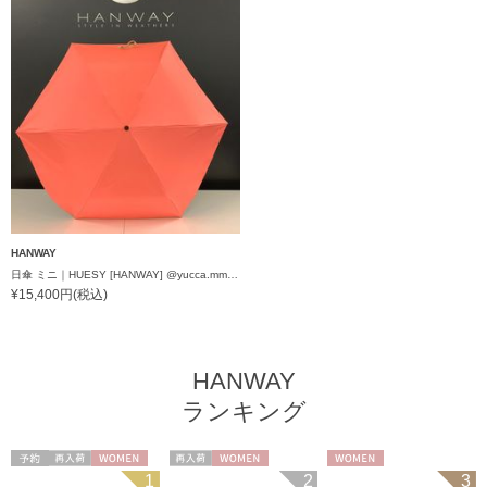
HANWAY
日傘 ミニ｜HUESY [HANWAY] @yucca.mmm様ご紹介アイテム
¥15,400円(税込)
HANWAY
ランキング
予約
再入荷
WOMEN
再入荷
WOMEN
WOMEN
1
2
3