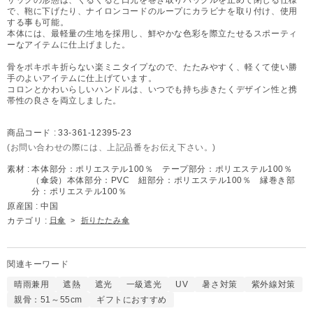
で、鞄に下げたり、ナイロンコードのループにカラビナを取り付け、使用
する事も可能。
本体には、最軽量の生地を採用し、鮮やかな色彩を際立たせるスポーティ
ーなアイテムに仕上げました。
骨をポキポキ折らない楽ミニタイプなので、たたみやすく、軽くて使い勝
手のよいアイテムに仕上げています。
コロンとかわいらしいハンドルは、いつでも持ち歩きたくデザイン性と携
帯性の良さを両立しました。
商品コード :
33-361-12395-23
(お問い合わせの際には、上記品番をお伝え下さい。)
素材 :
本体部分：ポリエステル100％ テープ部分：ポリエステル100％
（傘袋）本体部分：PVC 紐部分：ポリエステル100％ 縁巻き部
分：ポリエステル100％
原産国 :
中国
カテゴリ :
日傘
>
折りたたみ傘
関連キーワード
晴雨兼用
遮熱
遮光
一級遮光
UV
暑さ対策
紫外線対策
親骨：51～55cm
ギフトにおすすめ