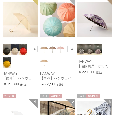
+4
+4
HANWAY
【晴雨兼用 折りたたみ日傘】ハンウェイ（ＨＡＮＷＡＹ）Vestido de frida（べスティード・デ・フリーダ）
￥22,000
(税込)
HANWAY
HANWAY
【雨傘】 ハンウェイ （HANWAY） Couturier クチュリエ 長傘 日本製
【雨傘】ハンウェイ （HANWAY ）真田耳（サナダミミ）長傘 日本製 カーボン骨
￥19,800
￥27,500
(税込)
(税込)
WOMEN
セール
WOMEN
セール
WOMEN
4
5
6