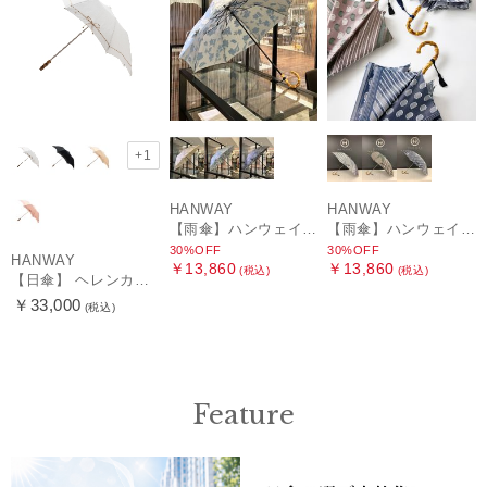
+1
HANWAY
HANWAY
【雨傘】ハンウェイ (HANWAY) Lily CJ（リリー・シー・ジェー） 日本製 親骨：51～55cm
【雨傘】ハンウェイ (HANWAY) Pカットジャカード Dot & Stripe mix CJ ドット・アンド・ストライプ・シー・ジェー ショート長傘 日本製
30%OFF
30%OFF
HANWAY
￥13,860
￥13,860
(税込)
(税込)
【日傘】 ヘレンカミンスキー（HELEN KAMINSKI） X ハンウェイ (HANWAY) コラボ プロヴァンスタイプ 麻無地 ラフィアコード 折りたたみ傘 曲がり手元 純パラソル
￥33,000
(税込)
Feature