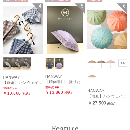
セール
WOMEN
セール
WOMEN
WOMEN
4
5
6
+4
HANWAY
HANWAY
【晴雨兼用 折りたたみ日傘】ハンウェイ（ＨＡＮＷＡＹ）HW street（ハンウェイ・ストリート）
【雨傘】ハンウェイ (HANWAY) Pカットジャカード Dot & Stripe mix CJ ドット・アンド・ストライプ・シー・ジェー ショート長傘 日本製
30%OFF
30%OFF
HANWAY
￥13,860
￥13,860
(税込)
(税込)
【雨傘】ハンウェイ （HANWAY ）真田耳（サナダミミ）長傘 日本製 カーボン骨
￥27,500
(税込)
Feature