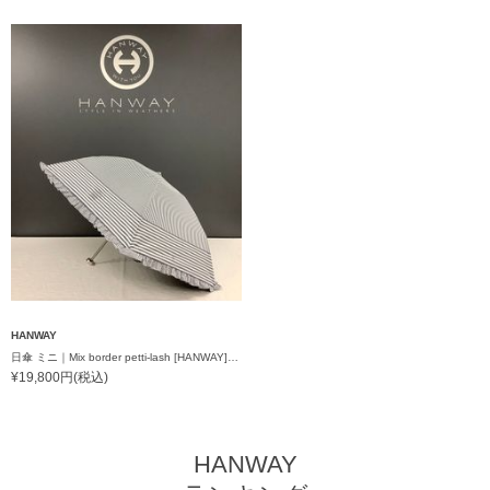
HANWAY
日傘 ミニ｜Mix border petti-lash [HANWAY] @momoyo_seimiya様ご紹介アイテム
¥19,800円(税込)
HANWAY