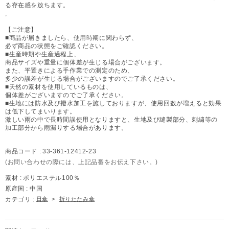
る存在感を放ちます。
,
【ご注意】
■商品が届きましたら、使用時期に関わらず、
必ず商品の状態をご確認ください。
■生産時期や生産過程上、
商品サイズや重量に個体差が生じる場合がございます。
また、平置きによる手作業での測定のため、
多少の誤差が生じる場合がございますのでご了承ください。
■天然の素材を使用しているものは、
個体差がございますのでご了承ください。
■生地には防水及び撥水加工を施しておりますが、使用回数が増えると効果
は低下してまいります。
激しい雨の中で長時間誤使用となりますと、生地及び縫製部分、刺繍等の
加工部分から雨漏りする場合があります。
商品コード :
33-361-12412-23
(お問い合わせの際には、上記品番をお伝え下さい。)
素材 :
ポリエステル100％
原産国 :
中国
カテゴリ :
日傘
>
折りたたみ傘