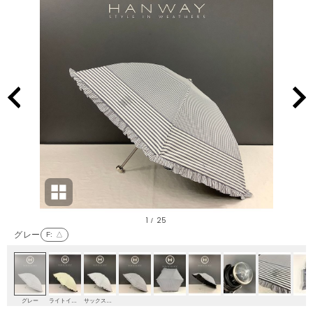
1
25
/
グレー
F
: △
グレー
ライトイエロー
サックスブルー