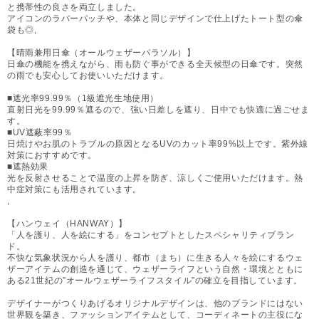
と携帯性の良さを両立しました。
アイコンのラバーパッチや、本体と同じデザインで仕上げたトート型の傘
袋も◎,
【晴雨兼用日傘（オールウェザーパラソル）】
日傘の機能を携えながら、雨も防ぐ事ができる全天候型の日傘です。突然
の雨でも安心してお使いいただけます。
■遮光率99.99％（1級遮光生地使用）
直射日光を99.99％遮るので、強い日差しを遮り、日中でも快適に過ごせま
す。
■UV遮蔽率99％
日焼けやお肌のトラブルの原因となるUVのカット率99%以上です。紫外線
対策におすすめです。
■遮熱効果
光を反射させることで温度の上昇を防ぎ、涼しくご使用いただけます。熱
中症対策にも活用されています。
,
【ハンウェイ（HANWAY）】
「人を護り、人を絵にする」をコンセプトとしたスペシャリティブラン
ド。
不快な気象状況から人を護り、都市（まち）に生きる人々を絵にするウェ
ザーアイテムの創造を通じて、ウェザーライフという自然・環境とともに
ある21世紀の”オールウェザーライフスタイル”の確立を目指しています。
デザイナーがつくりあげるオリジナルデザインは、他のブランドにはない
世界観を築き、ファッションアイテムとして、コーディネートの主役にな