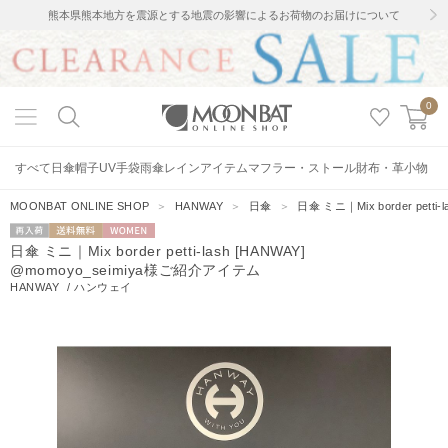
熊本県熊本地方を震源とする地震の影響によるお荷物のお届けについて
0
すべて
日傘
帽子
UV手袋
雨傘
レインアイテム
マフラー・ストール
財布・革小物
MOONBAT ONLINE SHOP
＞
HANWAY
＞
日傘
＞
日傘 ミニ｜Mix border pett
再入荷
送料無料
WOMEN
日傘 ミニ｜Mix border petti-lash [HANWAY]
@momoyo_seimiya様ご紹介アイテム
HANWAY
/
ハンウェイ
10