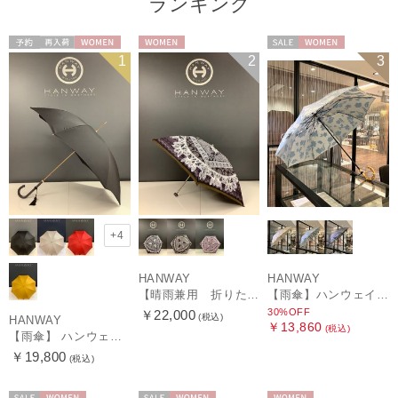
ランキング
予約
再入荷
WOMEN
WOMEN
セール
WOMEN
1
2
3
+4
HANWAY
HANWAY
【晴雨兼用 折りたたみ日傘】ハンウェイ（ＨＡＮＷＡＹ）Vestido de frida（べスティード・デ・フリーダ）
【雨傘】ハンウェイ (HANWAY) Lily CJ（リリー・シー・ジェー） 日本製 親骨：51～55cm
30%OFF
￥22,000
(税込)
HANWAY
￥13,860
(税込)
【雨傘】 ハンウェイ （HANWAY） Couturier クチュリエ 長傘 日本製
￥19,800
(税込)