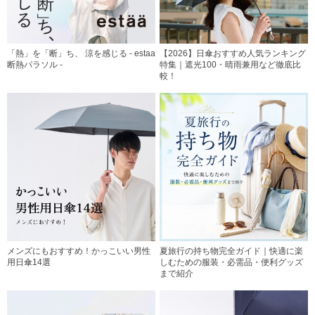
「熱」を「断」ち、 涼を感じる - estaa
【2026】日傘おすすめ人気ランキング
断熱パラソル -
特集｜遮光100・晴雨兼用など徹底比
較！
メンズにもおすすめ！かっこいい男性
夏旅行の持ち物完全ガイド｜快適に楽
用日傘14選
しむための服装・必需品・便利グッズ
まで紹介