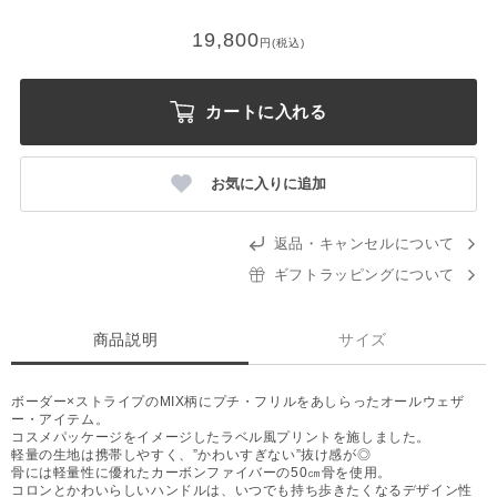
19,800
円(税込)
カートに入れる
お気に入りに追加
返品・キャンセルについて
ギフトラッピングについて
商品説明
サイズ
ボーダー×ストライプのMIX柄にプチ・フリルをあしらったオールウェザ
ー・アイテム。
コスメパッケージをイメージしたラベル風プリントを施しました。
軽量の生地は携帯しやすく、”かわいすぎない”抜け感が◎
骨には軽量性に優れたカーボンファイバーの50㎝骨を使用。
コロンとかわいらしいハンドルは、いつでも持ち歩きたくなるデザイン性