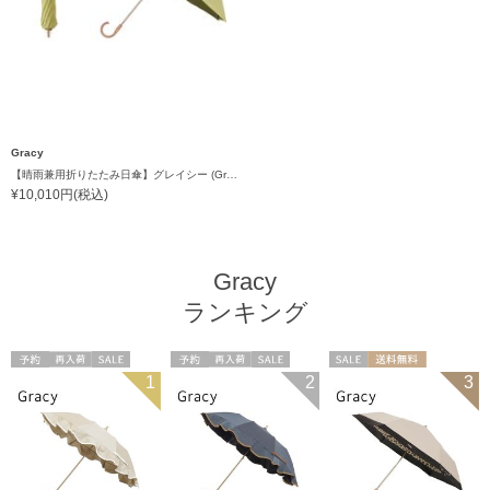
Gracy
【晴雨兼用折りたたみ日傘】グレイシー (Gracy) Studs 一級遮光99.99% 遮熱 UV99％ 簡単開閉
¥10,010円(税込)
Gracy
ランキング
予約
再入荷
セール
予約
再入荷
セール
セール
送料無料
1
2
3
送料無料
ギフト向け
送料無料
ギフト向け
ギフト向け
WOMEN
WOMEN
WOMEN