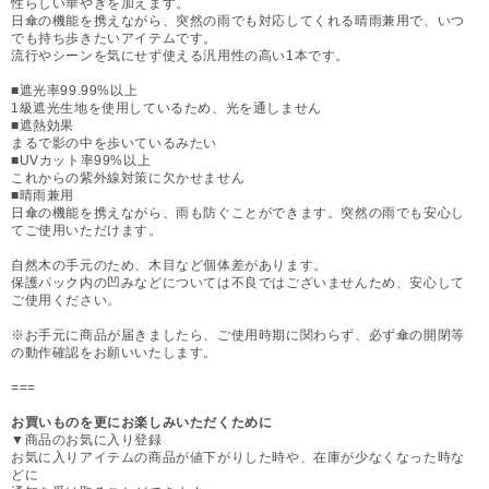
性らしい華やぎを加えます。
日傘の機能を携えながら、突然の雨でも対応してくれる晴雨兼用で、いつ
でも持ち歩きたいアイテムです。
流行やシーンを気にせず使える汎用性の高い1本です。
■遮光率99.99%以上
1級遮光生地を使用しているため、光を通しません
■遮熱効果
まるで影の中を歩いているみたい
■UVカット率99%以上
これからの紫外線対策に欠かせません
■晴雨兼用
日傘の機能を携えながら、雨も防ぐことができます。突然の雨でも安心し
てご使用いただけます。
自然木の手元のため、木目など個体差があります。
保護パック内の凹みなどについては不良ではございませんため、安心して
ご使用ください。
※お手元に商品が届きましたら、ご使用時期に関わらず、必ず傘の開閉等
の動作確認をお願いいたします。
===
お買いものを更にお楽しみいただくために
▼商品のお気に入り登録
お気に入りアイテムの商品が値下がりした時や、在庫が少なくなった時な
どに