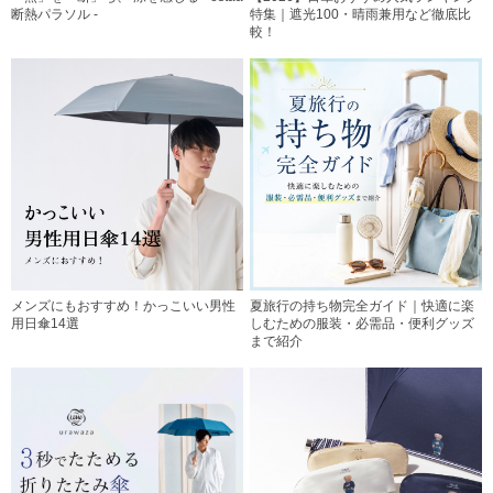
断熱パラソル -
特集｜遮光100・晴雨兼用など徹底比
較！
メンズにもおすすめ！かっこいい男性
夏旅行の持ち物完全ガイド｜快適に楽
用日傘14選
しむための服装・必需品・便利グッズ
まで紹介