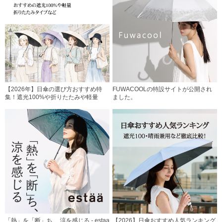
【2026年】日傘の選び方おすすめ特
FUWACOOLの特設サイトが公開され
集！遮光100%や折りたたみや軽量
ました。
「熱」を「断」ち、 涼を感じる - estaa
【2026】日傘おすすめ人気ランキング