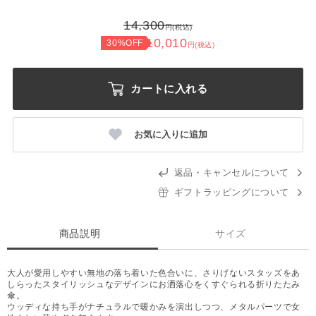
14,300
円(税込)
10,010
30%OFF
円(税込)
カートに入れる
お気に入りに追加
返品・キャンセルについて
ギフトラッピングについて
商品説明
サイズ
大人が愛用しやすい無地の落ち着いた色合いに、さりげないスタッズをあ
しらったスタイリッシュなデザインにお洒落心をくすぐられる折りたたみ
傘。
ウッディな持ち手がナチュラルで暖かみを演出しつつ、メタルパーツで女