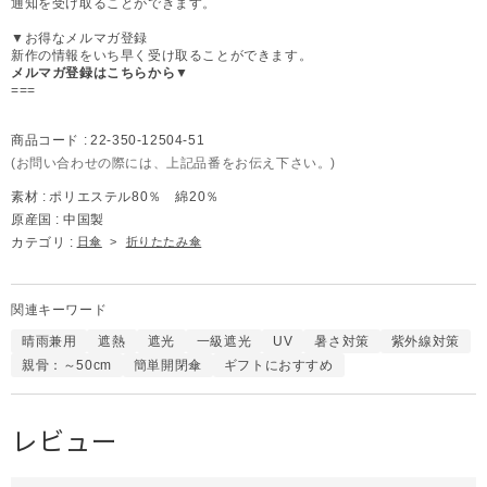
通知を受け取ることができます。
▼お得なメルマガ登録
新作の情報をいち早く受け取ることができます。
メルマガ登録はこちらから▼
===
商品コード :
22-350-12504-51
(お問い合わせの際には、上記品番をお伝え下さい。)
素材 :
ポリエステル80％ 綿20％
原産国 :
中国製
カテゴリ :
日傘
>
折りたたみ傘
関連キーワード
晴雨兼用
遮熱
遮光
一級遮光
UV
暑さ対策
紫外線対策
親骨：～50cm
簡単開閉傘
ギフトにおすすめ
レビュー