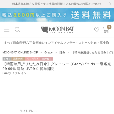
熊本県熊本地方を震源とする地震の影響によるお荷物のお届けについて
0
すべて
日傘
帽子
UV手袋
雨傘
レインアイテム
マフラー・ストール
財布・革小物
MOONBAT ONLINE SHOP
＞
Gracy
＞
日傘
＞
【晴雨兼用折りたたみ日傘】グレイシー 
セー
送料無料
ギフト向
WOMEN
【晴雨兼用折りたたみ日傘】グレイシー (Gracy) Studs 一級遮光
ル
け
99.99% 遮熱 UV99％ 簡単開閉
Gracy
/
グレイシー
2