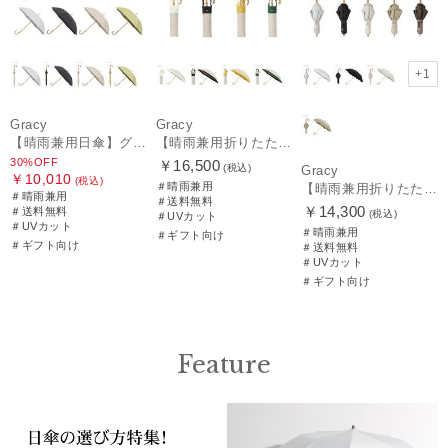
+1
Gracy
Gracy
【晴雨兼用日傘】グレイシー (Gracy) Studs 一級遮光99.99% 遮熱 UV99％
【晴雨兼用折りたたみ日傘】グレイシー (Gracy) Natural bicolor 遮光99% 遮熱 UV99％ 簡単開閉
30%OFF
￥16,500
(税込)
Gracy
￥10,010
(税込)
＃晴雨兼用
【晴雨兼用折りたたみ日傘】グレイシー (Gracy) Peplum Frill 一級遮光99.99% 遮熱 UV99％ 簡単開閉
＃晴雨兼用
＃送料無料
￥14,300
＃送料無料
(税込)
＃UVカット
＃UVカット
＃晴雨兼用
＃ギフト向け
＃ギフト向け
＃送料無料
＃UVカット
＃ギフト向け
Feature