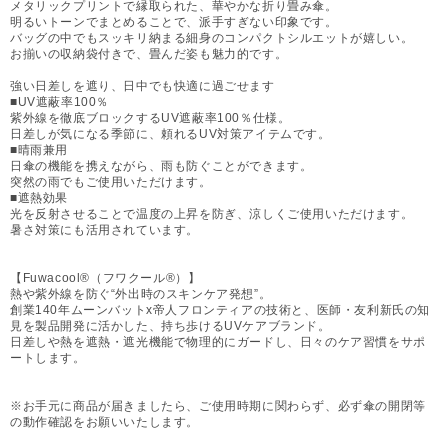
メタリックプリントで縁取られた、華やかな折り畳み傘。
明るいトーンでまとめることで、派手すぎない印象です。
バッグの中でもスッキリ納まる細身のコンパクトシルエットが嬉しい。
お揃いの収納袋付きで、畳んだ姿も魅力的です。
強い日差しを遮り、日中でも快適に過ごせます
■UV遮蔽率100％
紫外線を徹底ブロックするUV遮蔽率100％仕様。
日差しが気になる季節に、頼れるUV対策アイテムです。
■晴雨兼用
日傘の機能を携えながら、雨も防ぐことができます。
突然の雨でもご使用いただけます。
■遮熱効果
光を反射させることで温度の上昇を防ぎ、涼しくご使用いただけます。
暑さ対策にも活用されています。
【Fuwacool®（フワクール®）】
熱や紫外線を防ぐ“外出時のスキンケア発想”。
創業140年ムーンバットx帝人フロンティアの技術と、医師・友利新氏の知
見を製品開発に活かした、持ち歩けるUVケアブランド。
日差しや熱を遮熱・遮光機能で物理的にガードし、日々のケア習慣をサポ
ートします。
※お手元に商品が届きましたら、ご使用時期に関わらず、必ず傘の開閉等
の動作確認をお願いいたします。