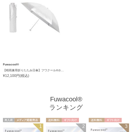
Fuwacool®
【晴雨兼用折りたたみ日傘】フワクール®ホワイト（Fuwacool® White）ドライメタル 遮光100 UV100
¥12,100円(税込)
Fuwacool®
ランキング
再入荷
メディア掲載商
送料無料
ギフト向け
送料無料
ギフト向け
1
2
3
UNISEX
品
UNISEX
WOMEN