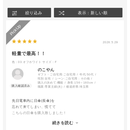
絞り込み
表示：新しい順
2026.5.29
軽量で最高！！
色：03.オフホワイト
サイズ：F
のこやん
ギフト・ご自宅用:
ご自宅用
年代:
50代
性別:
女性
シーン:
ご自宅用：その他
購入の決めて:
機能
身長:
156～160cm
職業:
専業主婦(夫)
都道府県:
埼玉県
先日電車内に日傘(長傘)を
忘れて来てしまい、慌てて
こちらの日傘を購入致しました！
とても軽くて晴雨兼用で
続きを読む
良いお買い物が出来ました！