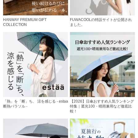
HANWAY PREMIUM GIFT
FUWACOOLの特設サイトが公開され
COLLECTION
ました。
「熱」を「断」ち、 涼を感じる - estaa
【2026】日傘おすすめ人気ランキング
断熱パラソル -
特集｜遮光100・晴雨兼用など徹底比
較！