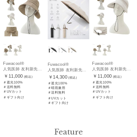
Fuwacool®
Fuwacool®
Fuwacool®
人気医師 友利新先生がほんきでつくったUVカット100％帽子【遮光100％帽子】フワクール® (Fuwacool®) リボンクロッシェ
人気医師 友利新先生がほんきでつくったUVカット100％帽子【遮光100％帽子】フワクール® (Fuwacool®) ジョッキーサンバイザー
人気医師 友利新先生がほんきで作った”絶対に忘れない誰でも日傘” 55【晴雨兼用折りたたみ日傘】フワクール® (Fuwacool®) 雨の日OK 軽量 遮光100% UV100%
￥11,000
￥11,000
￥14,300
(税込)
(税込)
(税込)
＃遮光100%
＃遮光100%
＃遮光100%
＃送料無料
＃送料無料
＃晴雨兼用
＃UVカット
＃UVカット
＃送料無料
＃ギフト向け
＃ギフト向け
＃UVカット
＃ギフト向け
Feature