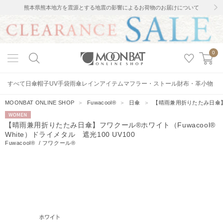
熊本県熊本地方を震源とする地震の影響によるお荷物のお届けについて
0
すべて
日傘
帽子
UV手袋
雨傘
レインアイテム
マフラー・ストール
財布・革小物
MOONBAT ONLINE SHOP
＞
Fuwacool®
＞
日傘
＞
【晴雨兼用折りたたみ日傘】フワ
WOMEN
【晴雨兼用折りたたみ日傘】フワクール®ホワイト（Fuwacool®
White）ドライメタル 遮光100 UV100
Fuwacool®
/
フワクール®
15