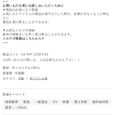
===
お買いものを更にお楽しみいただくために
▼商品のお気に入り登録
お気に入りアイテムの商品が値下がりした時や、在庫が少なくなった時な
どに
通知を受け取ることができます。
▼お得なメルマガ登録
新作の情報をいち早く受け取ることができます。
メルマガ登録はこちらから▼
===
商品コード :
22-447-12523-02
(お問い合わせの際には、上記品番をお伝え下さい。)
素材 :
ポリエステル100％
原産国 :
中国製
カテゴリ :
日傘
>
折りたたみ傘
関連キーワード
晴雨兼用
遮熱
一級遮光
UV
軽量
暑さ対策
紫外線対策
親骨：～50cm