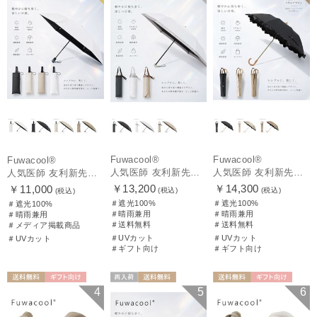
Fuwacool®
Fuwacool®
Fuwacool®
人気医師 友利新先生がほんきで作った”絶対に忘れない誰でも日傘” 50【晴雨兼用折りたたみ日傘】フワクール® (Fuwacool®) 雨の日OK 軽量 遮光100% UV100%
人気医師 友利新先生がほんきで作った”絶対に忘れない誰でも日傘” エレガント派のバンブーフリル【晴雨兼用日傘】フワクール® (Fuwacool®) 雨の日OK 軽量 遮光100% UV100％
人気医師 友利新先生がほんきで作った”絶対に忘れない誰でも日傘”ワンタッチ開閉日傘【晴雨兼用折りたたみ日傘】フワクール® (Fuwacool®) 雨の日OK 軽量 遮光100% UV100％
￥13,200
￥14,300
￥11,000
(税込)
(税込)
(税込)
＃遮光100%
＃遮光100%
＃遮光100%
＃晴雨兼用
＃晴雨兼用
＃晴雨兼用
＃送料無料
＃送料無料
＃メディア掲載商品
＃UVカット
＃UVカット
＃UVカット
＃ギフト向け
＃ギフト向け
送料無料
ギフト向け
再入荷
送料無料
送料無料
ギフト向け
4
5
6
WOMEN
ギフト向け
UNISEX
WOMEN