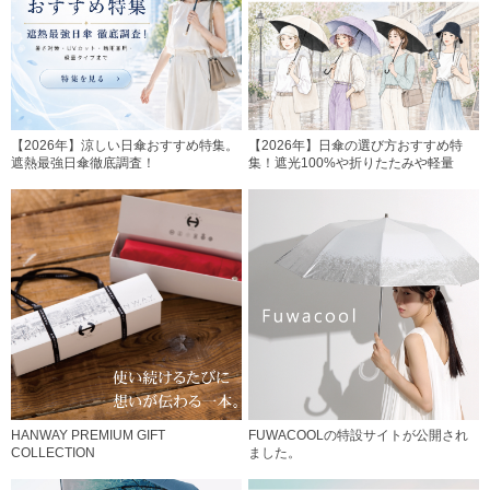
【2026年】涼しい日傘おすすめ特集。
【2026年】日傘の選び方おすすめ特
遮熱最強日傘徹底調査！
集！遮光100%や折りたたみや軽量
HANWAY PREMIUM GIFT
FUWACOOLの特設サイトが公開され
COLLECTION
ました。