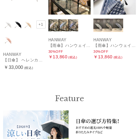
+1
HANWAY
HANWAY
【雨傘】ハンウェイ (HANWAY) Lily CJ（リリー・シー・ジェー） 日本製 親骨：51～55cm
【雨傘】ハンウェイ (HANWAY) Pカットジャカード Dot & Stripe mix CJ ドット・アンド・ストライプ・シー・ジェー ショート長傘 日本製
30%OFF
30%OFF
HANWAY
￥13,860
￥13,860
(税込)
(税込)
【日傘】 ヘレンカミンスキー（HELEN KAMINSKI） X ハンウェイ (HANWAY) コラボ プロヴァンスタイプ 麻無地 ラフィアコード 折りたたみ傘 曲がり手元 純パラソル
￥33,000
(税込)
Feature