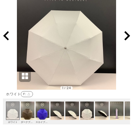
1
24
/
ホワイト
F
: △
ホワイト
ダークブラウン
スカイブルー