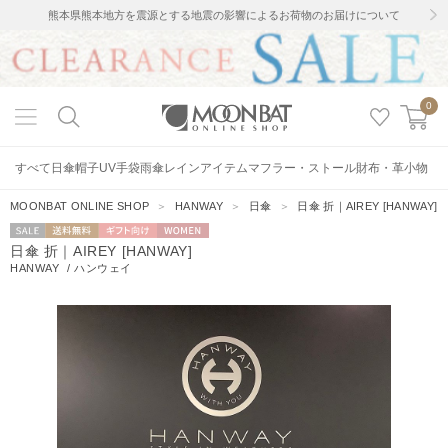
熊本県熊本地方を震源とする地震の影響によるお荷物のお届けについて
0
すべて
日傘
帽子
UV手袋
雨傘
レインアイテム
マフラー・ストール
財布・革小物
MOONBAT ONLINE SHOP
＞
HANWAY
＞
日傘
＞
日傘 折｜AIREY [HANWAY]
セー
送料無料
ギフト向
WOMEN
日傘 折｜AIREY [HANWAY]
ル
け
HANWAY
/
ハンウェイ
0