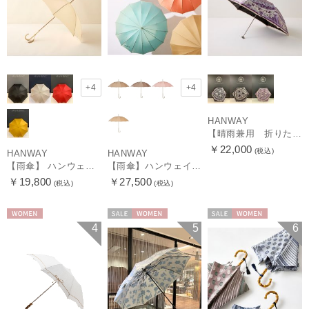
+4
+4
HANWAY
【晴雨兼用 折りたたみ日傘】ハンウェイ（ＨＡＮＷＡＹ）Vestido de frida（べスティード・デ・フリーダ）
￥22,000
(税込)
HANWAY
HANWAY
【雨傘】 ハンウェイ （HANWAY） Couturier クチュリエ 長傘 日本製
【雨傘】ハンウェイ （HANWAY ）真田耳（サナダミミ）長傘 日本製 カーボン骨
￥19,800
￥27,500
(税込)
(税込)
WOMEN
セール
WOMEN
セール
WOMEN
4
5
6