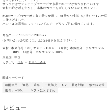
サックにはサテンテープでカラピナ脱着のループが造作されています。
素材の透け感を生かし、本体のカラーをずらしているのもポイント。
50cmサイズのカーボン製の骨を使用し、軽量かつ小振りな持ちやすい仕様
に仕上げました。
ハンドルは異形のウッドハンドルで、グリップ性に優れています。
商品コード :
33-361-12396-22
(お問い合わせの際には、上記品番をお伝え下さい。)
素材 :
本体部分：ポリエステル100％ （傘袋）本体部分：ポリエステル
100％ 紐部分：ポリエステル100％
原産国 :
中国
カテゴリ :
日傘
>
折りたたみ傘
関連キーワード
晴雨兼用
遮熱
遮光
一級遮光
UV
暑さ対策
紫外線対策
親骨：～50cm
ギフトにおすすめ
レビュー