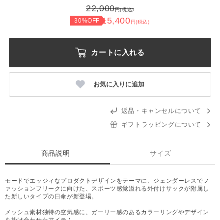
22,000
円(税込)
15,400
30%OFF
円(税込)
カートに入れる
お気に入りに追加
返品・キャンセルについて
ギフトラッピングについて
商品説明
サイズ
モードでエッジィなプロダクトデザインをテーマに、ジェンダーレスでフ
ァッションフリークに向けた、スポーツ感覚溢れる外付けサックが附属し
た新しいタイプの日傘が新登場。
メッシュ素材独特の空気感に、ガーリー感のあるカラーリングやデザイン
を掛け合わせたアイテム。